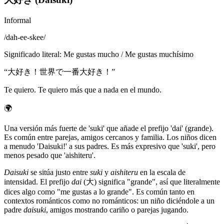
Informal
/
dah-ee-skee
/
Significado literal
:
Me gustas mucho / Me gustas muchísimo
“
大好き！世界で一番大好き！
”
Te quiero. Te quiero más que a nada en el mundo.
🌍
Una versión más fuerte de 'suki' que añade el prefijo 'dai' (grande).
Es común entre parejas, amigos cercanos y familia. Los niños dicen
a menudo 'Daisuki!' a sus padres. Es más expresivo que 'suki', pero
menos pesado que 'aishiteru'.
Daisuki
se sitúa justo entre
suki
y
aishiteru
en la escala de
intensidad. El prefijo
dai
(大) significa "grande", así que literalmente
dices algo como "me gustas a lo grande". Es común tanto en
contextos románticos como no románticos: un niño diciéndole a un
padre
daisuki
, amigos mostrando cariño o parejas jugando.