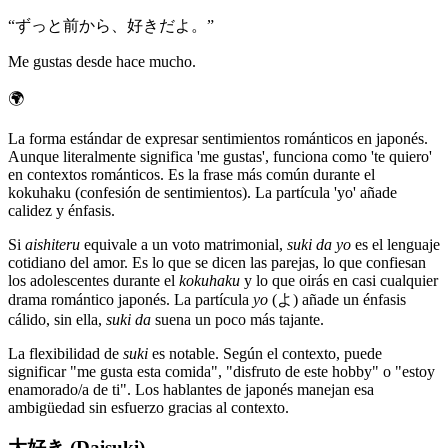
“
ずっと前から、好きだよ。
”
Me gustas desde hace mucho.
🌍
La forma estándar de expresar sentimientos románticos en japonés.
Aunque literalmente significa 'me gustas', funciona como 'te quiero'
en contextos románticos. Es la frase más común durante el
kokuhaku (confesión de sentimientos). La partícula 'yo' añade
calidez y énfasis.
Si
aishiteru
equivale a un voto matrimonial,
suki da yo
es el lenguaje
cotidiano del amor. Es lo que se dicen las parejas, lo que confiesan
los adolescentes durante el
kokuhaku
y lo que oirás en casi cualquier
drama romántico japonés. La partícula
yo
(よ) añade un énfasis
cálido, sin ella,
suki da
suena un poco más tajante.
La flexibilidad de
suki
es notable. Según el contexto, puede
significar "me gusta esta comida", "disfruto de este hobby" o "estoy
enamorado/a de ti". Los hablantes de japonés manejan esa
ambigüedad sin esfuerzo gracias al contexto.
大好き (Daisuki)