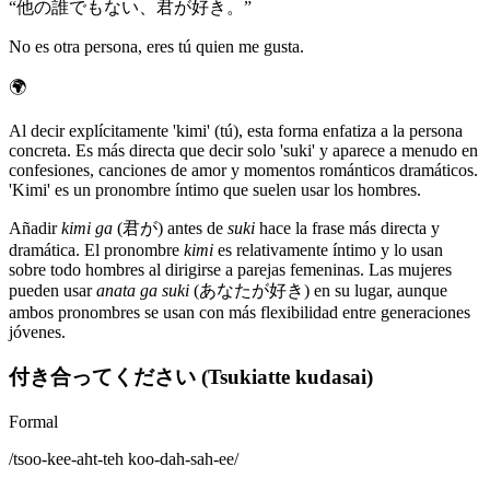
“
他の誰でもない、君が好き。
”
No es otra persona, eres tú quien me gusta.
🌍
Al decir explícitamente 'kimi' (tú), esta forma enfatiza a la persona
concreta. Es más directa que decir solo 'suki' y aparece a menudo en
confesiones, canciones de amor y momentos románticos dramáticos.
'Kimi' es un pronombre íntimo que suelen usar los hombres.
Añadir
kimi ga
(君が) antes de
suki
hace la frase más directa y
dramática. El pronombre
kimi
es relativamente íntimo y lo usan
sobre todo hombres al dirigirse a parejas femeninas. Las mujeres
pueden usar
anata ga suki
(あなたが好き) en su lugar, aunque
ambos pronombres se usan con más flexibilidad entre generaciones
jóvenes.
付き合ってください (Tsukiatte kudasai)
Formal
/
tsoo-kee-aht-teh koo-dah-sah-ee
/