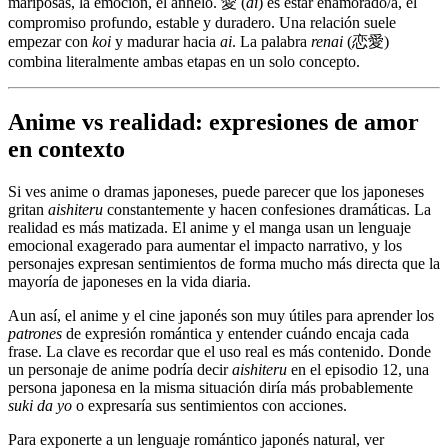
mariposas, la emoción, el anhelo. 愛 (
ai
) es estar enamorado/a, el
compromiso profundo, estable y duradero. Una relación suele
empezar con
koi
y madurar hacia
ai
. La palabra
renai
(恋愛)
combina literalmente ambas etapas en un solo concepto.
Anime vs realidad: expresiones de amor
en contexto
Si ves anime o dramas japoneses, puede parecer que los japoneses
gritan
aishiteru
constantemente y hacen confesiones dramáticas. La
realidad es más matizada. El anime y el manga usan un lenguaje
emocional exagerado para aumentar el impacto narrativo, y los
personajes expresan sentimientos de forma mucho más directa que la
mayoría de japoneses en la vida diaria.
Aun así, el anime y el cine japonés son muy útiles para aprender los
patrones
de expresión romántica y entender cuándo encaja cada
frase. La clave es recordar que el uso real es más contenido. Donde
un personaje de anime podría decir
aishiteru
en el episodio 12, una
persona japonesa en la misma situación diría más probablemente
suki da yo
o expresaría sus sentimientos con acciones.
Para exponerte a un lenguaje romántico japonés natural, ver