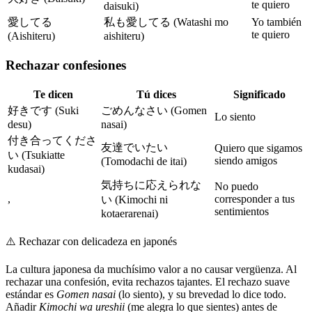
te quiero
daisuki)
愛してる
私も愛してる (Watashi mo
Yo también
te quiero
(Aishiteru)
aishiteru)
Rechazar confesiones
Te dicen
Tú dices
Significado
好きです (Suki
ごめんなさい (Gomen
Lo siento
desu)
nasai)
付き合ってくださ
友達でいたい
Quiero que sigamos
い (Tsukiatte
siendo amigos
(Tomodachi de itai)
kudasai)
気持ちに応えられな
No puedo
,
corresponder a tus
い (Kimochi ni
sentimientos
kotaerarenai)
⚠️
Rechazar con delicadeza en japonés
La cultura japonesa da muchísimo valor a no causar vergüenza. Al
rechazar una confesión, evita rechazos tajantes. El rechazo suave
estándar es
Gomen nasai
(lo siento), y su brevedad lo dice todo.
Añadir
Kimochi wa ureshii
(me alegra lo que sientes) antes de