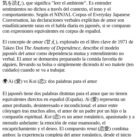
気を読む), que significa "leer el ambiente". Es entender
sentimientos no dichos a través del contexto, el tono y el
comportamiento. Según el NINJAL Corpus of Everyday Japanese
Conversation, las declaraciones verbales explícitas de amor son
estadísticamente raras en el habla diaria en japonés, si se comparan
con expresiones equivalentes en corpus de español.
El concepto de
amae
(甘え), explorado en el libro clave de 1971 de
Takeo Doi
The Anatomy of Dependence
, describe el modelo
japonés del amor como dependencia mutua y entendimiento no
verbal. El amor se demuestra preparando la comida favorita de
alguien, llevando su bolsa o simplemente diciendo
ki wo tsukete
(ten
cuidado) cuando se va a trabajar.
🌍
Ai (愛) vs Koi (恋): dos palabras para el amor
El japonés tiene dos palabras distintas para el amor que no tienen
equivalentes directos en español (España).
Ai
(愛) representa un
amor profundo, desinteresado e incondicional: el amor entre
cónyuges tras muchos años, el amor de un padre por un hijo o la
compasión espiritual.
Koi
(恋) es un amor romántico, apasionado y a
menudo anhelante: la emoción de estar enamorado, el
encaprichamiento y el deseo. El compuesto
renai
(恋愛) combina
ambos: la experiencia completa del amor romántico, desde el inicio