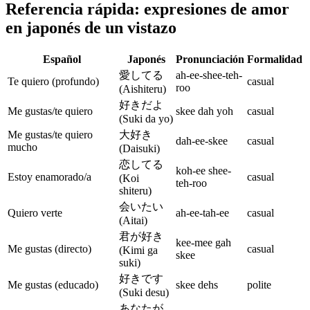
Referencia rápida: expresiones de amor
en japonés de un vistazo
Español
Japonés
Pronunciación
Formalidad
愛してる
ah-ee-shee-teh-
Te quiero (profundo)
casual
roo
(Aishiteru)
好きだよ
Me gustas/te quiero
skee dah yoh
casual
(Suki da yo)
Me gustas/te quiero
大好き
dah-ee-skee
casual
mucho
(Daisuki)
恋してる
koh-ee shee-
Estoy enamorado/a
casual
(Koi
teh-roo
shiteru)
会いたい
Quiero verte
ah-ee-tah-ee
casual
(Aitai)
君が好き
kee-mee gah
Me gustas (directo)
casual
(Kimi ga
skee
suki)
好きです
Me gustas (educado)
skee dehs
polite
(Suki desu)
あなたが