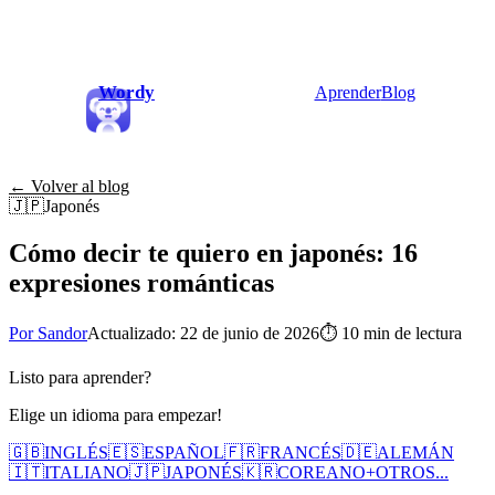
Wordy
Aprender
Blog
← Volver al blog
🇯🇵
Japonés
Cómo decir te quiero en japonés: 16
expresiones románticas
Por Sandor
Actualizado: 22 de junio de 2026
⏱
10 min de lectura
Listo para aprender?
Elige un idioma para empezar!
🇬🇧
INGLÉS
🇪🇸
ESPAÑOL
🇫🇷
FRANCÉS
🇩🇪
ALEMÁN
🇮🇹
ITALIANO
🇯🇵
JAPONÉS
🇰🇷
COREANO
+
OTROS...