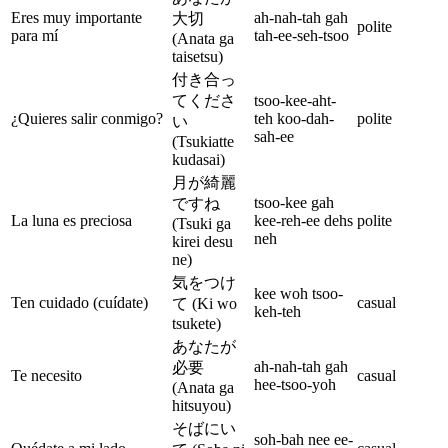
Eres muy importante
ah-nah-tah gah
大切
polite
para mí
tah-ee-seh-tsoo
(Anata ga
taisetsu)
付き合っ
てくださ
tsoo-kee-aht-
¿Quieres salir conmigo?
teh koo-dah-
polite
い
sah-ee
(Tsukiatte
kudasai)
月が綺麗
tsoo-kee gah
ですね
La luna es preciosa
kee-reh-ee dehs
polite
(Tsuki ga
neh
kirei desu
ne)
気をつけ
kee woh tsoo-
Ten cuidado (cuídate)
casual
て (Ki wo
keh-teh
tsukete)
あなたが
ah-nah-tah gah
必要
Te necesito
casual
hee-tsoo-yoh
(Anata ga
hitsuyou)
そばにい
soh-bah nee ee-