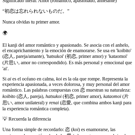
Significado literal
:
Amor (romántico, apasionado, anhelante)
“
初恋は忘れられないものだ。
”
Nunca olvidas tu primer amor.
🌍
El kanji del amor romántico y apasionado. Se asocia con el anhelo,
el encaprichamiento y la emoción de enamorarse. Se usa en 'koibito'
(恋人, pareja/amante), 'hatsukoi' (初恋, primer amor) y 'kataomoi'
(片思い, amor no correspondido). Es más personal y emocional que
'ai'.
Si
ai
es el océano en calma,
koi
es la ola que rompe. Representa la
experiencia apasionada, a veces dolorosa, y muy personal del amor
romántico. Las palabras compuestas con 恋 muestran su naturaleza:
koibito
(恋人, pareja),
hatsukoi
(初恋, primer amor),
kataomoi
(片
思い, amor unilateral) y
renai
(恋愛, que combina ambos kanji para
la experiencia romántica completa).
💡
Recuerda la diferencia
Una forma simple de recordarlo: 恋 (
koi
) es enamorarse, las