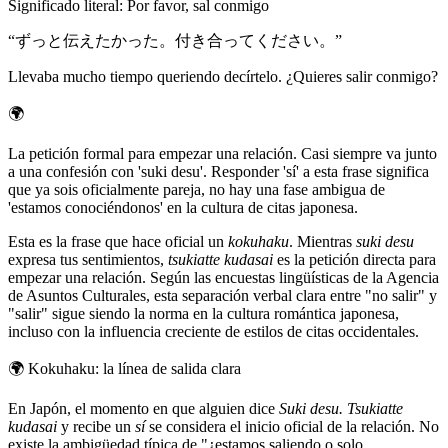
Significado literal
:
Por favor, sal conmigo
“
ずっと伝えたかった。付き合ってください。
”
Llevaba mucho tiempo queriendo decírtelo. ¿Quieres salir conmigo?
🌍
La petición formal para empezar una relación. Casi siempre va junto
a una confesión con 'suki desu'. Responder 'sí' a esta frase significa
que ya sois oficialmente pareja, no hay una fase ambigua de
'estamos conociéndonos' en la cultura de citas japonesa.
Esta es la frase que hace oficial un
kokuhaku
. Mientras
suki desu
expresa tus sentimientos,
tsukiatte kudasai
es la petición directa para
empezar una relación. Según las encuestas lingüísticas de la Agencia
de Asuntos Culturales, esta separación verbal clara entre "no salir" y
"salir" sigue siendo la norma en la cultura romántica japonesa,
incluso con la influencia creciente de estilos de citas occidentales.
🌍
Kokuhaku: la línea de salida clara
En Japón, el momento en que alguien dice
Suki desu. Tsukiatte
kudasai
y recibe un
sí
se considera el inicio oficial de la relación. No
existe la ambigüedad típica de "¿estamos saliendo o solo