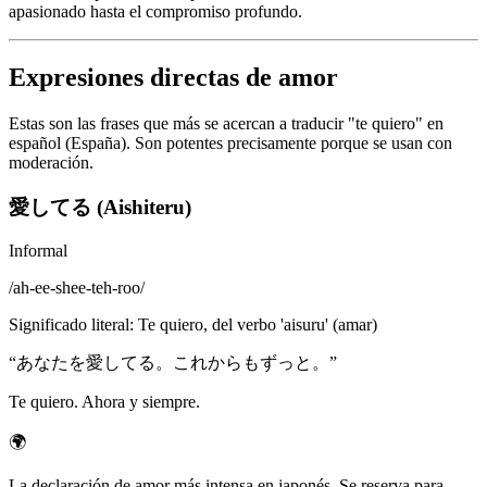
apasionado hasta el compromiso profundo.
Expresiones directas de amor
Estas son las frases que más se acercan a traducir "te quiero" en
español (España). Son potentes precisamente porque se usan con
moderación.
愛してる (Aishiteru)
Informal
/
ah-ee-shee-teh-roo
/
Significado literal
:
Te quiero, del verbo 'aisuru' (amar)
“
あなたを愛してる。これからもずっと。
”
Te quiero. Ahora y siempre.
🌍
La declaración de amor más intensa en japonés. Se reserva para