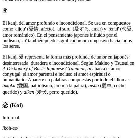
🌍
El kanji del amor profundo e incondicional. Se usa en compuestos
como 'aijou' (愛情, afecto), 'ai suru' (愛する, amar) y 'renai' (恋愛,
amor romántico). En el pensamiento japonés influido por el
budismo, 'ai' también puede significar amor compasivo hacia todos
los seres.
El kanji 愛 representa la forma más profunda de amor en japonés:
desinteresada, duradera e incondicional. Según Makino y Tsutsui en
A Dictionary of Basic Japanese Grammar
,
ai
abarca el amor
conyugal, el amor parental e incluso el amor espiritual o
humanitario. Aparece en palabras compuestas por todo el idioma:
aikoku
(愛国, patriotismo, amor a la patria),
aisha
(愛車, coche
querido) y
aiken
(愛犬, perro querido).
恋 (Koi)
Informal
/
koh-ee
/