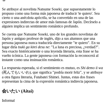
Se atribuye al novelista Natsume Soseki, que supuestamente lo
propuso como una forma más japonesa de traducir 'te quiero'. Sea
cierto o una anécdota apócrifa, se ha convertido en una de las
expresiones indirectas de amor más famosas de Japón. Decírselo a
alguien implica un sentimiento romántico profundo.
Se cuenta que Natsume Soseki, uno de los grandes novelistas de
Japón y antiguo profesor de inglés, dijo a sus alumnos que una
persona japonesa nunca traduciría directamente "te quiero". En su
lugar diría
tsuki ga kirei desu ne
: "La luna es preciosa, ¿verdad?".
Sea exacto históricamente o una leyenda literaria, esta frase se ha
vuelto icónica. La gente japonesa con formación la reconocerá al
instante como una insinuación romántica.
La respuesta esperada, si el sentimiento es mutuo, es
Shi demo ii wa
(死んでもいいわ), que significa "podría morir feliz", y se atribuye
a otra figura literaria, Futabatei Shimei. Juntas, estas dos frases
representan la cima de la expresión romántica indirecta japonesa.
会いたい (Aitai)
Informal