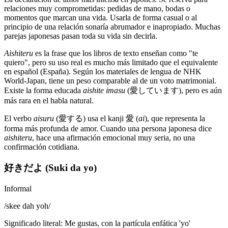
relaciones muy comprometidas: pedidas de mano, bodas o
momentos que marcan una vida. Usarla de forma casual o al
principio de una relación sonaría abrumador e inapropiado. Muchas
parejas japonesas pasan toda su vida sin decirla.
Aishiteru
es la frase que los libros de texto enseñan como "te
quiero", pero su uso real es mucho más limitado que el equivalente
en español (España). Según los materiales de lengua de NHK
World-Japan, tiene un peso comparable al de un voto matrimonial.
Existe la forma educada
aishite imasu
(愛しています), pero es aún
más rara en el habla natural.
El verbo
aisuru
(愛する) usa el kanji 愛 (
ai
), que representa la
forma más profunda de amor. Cuando una persona japonesa dice
aishiteru
, hace una afirmación emocional muy seria, no una
confirmación cotidiana.
好きだよ (Suki da yo)
Informal
/
skee dah yoh
/
Significado literal
:
Me gustas, con la partícula enfática 'yo'