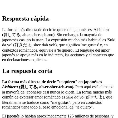
Respuesta rápida
La forma más directa de decir 'te quiero' en japonés es 'Aishiteru'
(愛してる, ah-ee-shee-teh-roo). Sin embargo, la mayoría de
japoneses casi no la usan. La expresión mucho más habitual es 'Suki
da yo' (好きだよ, skee dah yoh), que significa 'me gustas' y, en
contextos románticos, equivale a 'te quiero'. El lenguaje del amor
japonés se apoya más en lo indirecto, las acciones y el contexto que
en declaraciones explícitas.
La respuesta corta
La forma más directa de decir "te quiero" en japonés es
Aishiteru
(愛してる, ah-ee-shee-teh-roo).
Pero aquí está el matiz:
la mayoría de japoneses casi nunca lo dicen. La forma mucho más
común de expresar amor romántico es
Suki da yo
(好きだよ), que
literalmente se traduce como "me gustas", pero en contextos
románticos tiene todo el peso emocional de "te quiero".
El japonés lo hablan aproximadamente 125 millones de personas, y