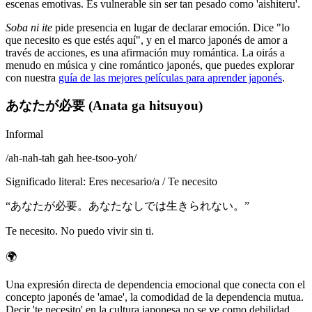
escenas emotivas. Es vulnerable sin ser tan pesado como 'aishiteru'.
Soba ni ite
pide presencia en lugar de declarar emoción. Dice "lo
que necesito es que estés aquí", y en el marco japonés de amor a
través de acciones, es una afirmación muy romántica. La oirás a
menudo en música y cine romántico japonés, que puedes explorar
con nuestra
guía de las mejores películas para aprender japonés
.
あなたが必要 (Anata ga hitsuyou)
Informal
/
ah-nah-tah gah hee-tsoo-yoh
/
Significado literal
:
Eres necesario/a / Te necesito
“
あなたが必要。あなたなしでは生きられない。
”
Te necesito. No puedo vivir sin ti.
🌍
Una expresión directa de dependencia emocional que conecta con el
concepto japonés de 'amae', la comodidad de la dependencia mutua.
Decir 'te necesito' en la cultura japonesa no se ve como debilidad,