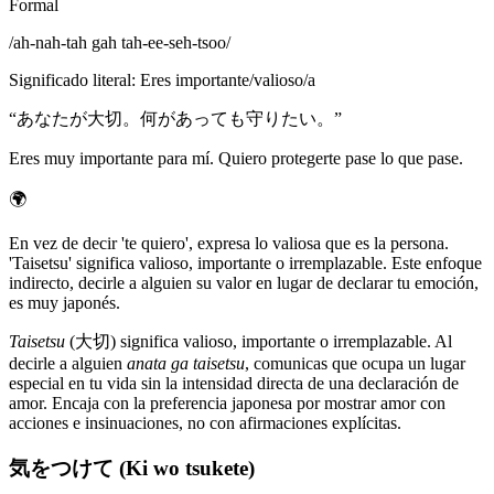
Formal
/
ah-nah-tah gah tah-ee-seh-tsoo
/
Significado literal
:
Eres importante/valioso/a
“
あなたが大切。何があっても守りたい。
”
Eres muy importante para mí. Quiero protegerte pase lo que pase.
🌍
En vez de decir 'te quiero', expresa lo valiosa que es la persona.
'Taisetsu' significa valioso, importante o irremplazable. Este enfoque
indirecto, decirle a alguien su valor en lugar de declarar tu emoción,
es muy japonés.
Taisetsu
(大切) significa valioso, importante o irremplazable. Al
decirle a alguien
anata ga taisetsu
, comunicas que ocupa un lugar
especial en tu vida sin la intensidad directa de una declaración de
amor. Encaja con la preferencia japonesa por mostrar amor con
acciones e insinuaciones, no con afirmaciones explícitas.
気をつけて (Ki wo tsukete)