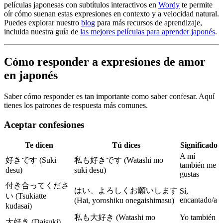
películas japonesas con subtítulos interactivos en
Wordy
te permite
oír cómo suenan estas expresiones en contexto y a velocidad natural.
Puedes explorar nuestro
blog
para más recursos de aprendizaje,
incluida nuestra guía de
las mejores películas para aprender japonés
.
Cómo responder a expresiones de amor
en japonés
Saber cómo responder es tan importante como saber confesar. Aquí
tienes los patrones de respuesta más comunes.
Aceptar confesiones
Te dicen
Tú dices
Significado
A mí
好きです (Suki
私も好きです (Watashi mo
también me
desu)
suki desu)
gustas
付き合ってくださ
はい、よろしくお願いします
Sí,
い (Tsukiatte
encantado/a
(Hai, yoroshiku onegaishimasu)
kudasai)
私も大好き (Watashi mo
Yo también
大好き (Daisuki)