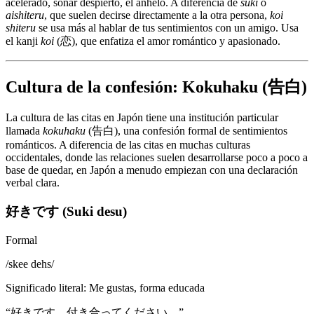
acelerado, soñar despierto, el anhelo. A diferencia de
suki
o
aishiteru
, que suelen decirse directamente a la otra persona,
koi
shiteru
se usa más al hablar de tus sentimientos con un amigo. Usa
el kanji
koi
(恋), que enfatiza el amor romántico y apasionado.
Cultura de la confesión: Kokuhaku (告白)
La cultura de las citas en Japón tiene una institución particular
llamada
kokuhaku
(告白), una confesión formal de sentimientos
románticos. A diferencia de las citas en muchas culturas
occidentales, donde las relaciones suelen desarrollarse poco a poco a
base de quedar, en Japón a menudo empiezan con una declaración
verbal clara.
好きです (Suki desu)
Formal
/
skee dehs
/
Significado literal
:
Me gustas, forma educada
“
好きです。付き合ってください。
”