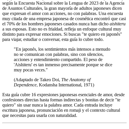
según la Encuesta Nacional sobre la Lengua de 2023 de la Agencia
de Asuntos Culturales, la gran mayoría de adultos japoneses dicen
que expresan el amor con acciones, no con palabras. Una encuesta
muy citada de una empresa japonesa de cosmética encontró que casi
el 70% de los hombres japoneses casados nunca han dicho
aishiteru
a sus esposas. Esto no es frialdad, refleja un enfoque cultural muy
distinto para expresar emociones. Si buscas "te quiero en japonés"
para viajar, estudiar o conversar, esta guía lo cubre todo.
"En japonés, los sentimientos más intensos a menudo
no se comunican con palabras, sino con silencios,
acciones y entendimiento compartido. El peso de
'Aishiteru' es tan inmenso precisamente porque se dice
muy pocas veces."
(Adaptado de Takeo Doi,
The Anatomy of
Dependence
, Kodansha International, 1971)
Esta guía cubre 16 expresiones japonesas esenciales de amor, desde
confesiones directas hasta formas indirectas y bonitas de decir "te
quiero" sin usar nunca la palabra amor. Cada entrada incluye
escritura japonesa, pronunciación en romaji y el contexto cultural
que necesitas para usarla con naturalidad.