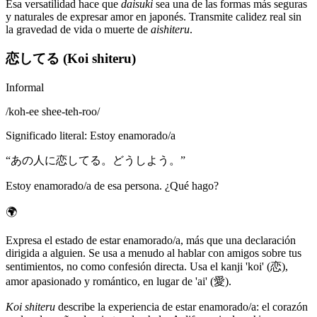
Esa versatilidad hace que
daisuki
sea una de las formas más seguras
y naturales de expresar amor en japonés. Transmite calidez real sin
la gravedad de vida o muerte de
aishiteru
.
恋してる (Koi shiteru)
Informal
/
koh-ee shee-teh-roo
/
Significado literal
:
Estoy enamorado/a
“
あの人に恋してる。どうしよう。
”
Estoy enamorado/a de esa persona. ¿Qué hago?
🌍
Expresa el estado de estar enamorado/a, más que una declaración
dirigida a alguien. Se usa a menudo al hablar con amigos sobre tus
sentimientos, no como confesión directa. Usa el kanji 'koi' (恋),
amor apasionado y romántico, en lugar de 'ai' (愛).
Koi shiteru
describe la experiencia de estar enamorado/a: el corazón