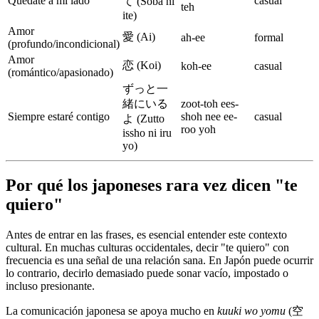
Quédate a mi lado
casual
て (Soba ni
teh
ite)
Amor
愛 (Ai)
ah-ee
formal
(profundo/incondicional)
Amor
恋 (Koi)
koh-ee
casual
(romántico/apasionado)
ずっと一
緒にいる
zoot-toh ees-
Siempre estaré contigo
shoh nee ee-
casual
よ (Zutto
roo yoh
issho ni iru
yo)
Por qué los japoneses rara vez dicen "te
quiero"
Antes de entrar en las frases, es esencial entender este contexto
cultural. En muchas culturas occidentales, decir "te quiero" con
frecuencia es una señal de una relación sana. En Japón puede ocurrir
lo contrario, decirlo demasiado puede sonar vacío, impostado o
incluso presionante.
La comunicación japonesa se apoya mucho en
kuuki wo yomu
(空