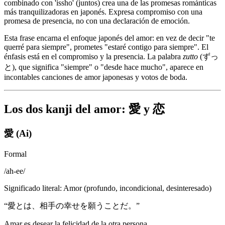
combinado con 'issho' (juntos) crea una de las promesas románticas
más tranquilizadoras en japonés. Expresa compromiso con una
promesa de presencia, no con una declaración de emoción.
Esta frase encarna el enfoque japonés del amor: en vez de decir "te
querré para siempre", prometes "estaré contigo para siempre". El
énfasis está en el compromiso y la presencia. La palabra
zutto
(ずっ
と), que significa "siempre" o "desde hace mucho", aparece en
incontables canciones de amor japonesas y votos de boda.
Los dos kanji del amor: 愛 y 恋
愛 (Ai)
Formal
/
ah-ee
/
Significado literal
:
Amor (profundo, incondicional, desinteresado)
“
愛とは、相手の幸せを願うことだ。
”
Amar es desear la felicidad de la otra persona.