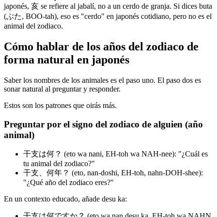
japonés, 亥 se refiere al jabalí, no a un cerdo de granja. Si dices buta
(ぶた, BOO-tah), eso es "cerdo" en japonés cotidiano, pero no es el
animal del zodiaco.
Cómo hablar de los años del zodiaco de
forma natural en japonés
Saber los nombres de los animales es el paso uno. El paso dos es
sonar natural al preguntar y responder.
Estos son los patrones que oirás más.
Preguntar por el signo del zodiaco de alguien (año
animal)
干支は何？ (eto wa nani, EH-toh wa NAH-nee): "¿Cuál es
tu animal del zodiaco?"
干支、何年？ (eto, nan-doshi, EH-toh, nahn-DOH-shee):
"¿Qué año del zodiaco eres?"
En un contexto educado, añade desu ka:
干支は何ですか？ (eto wa nan desu ka, EH-toh wa NAHN