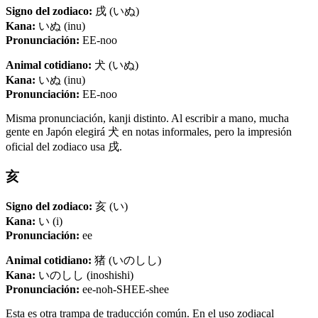
Signo del zodiaco:
戌 (いぬ)
Kana:
いぬ (inu)
Pronunciación:
EE-noo
Animal cotidiano:
犬 (いぬ)
Kana:
いぬ (inu)
Pronunciación:
EE-noo
Misma pronunciación, kanji distinto. Al escribir a mano, mucha
gente en Japón elegirá 犬 en notas informales, pero la impresión
oficial del zodiaco usa 戌.
亥
Signo del zodiaco:
亥 (い)
Kana:
い (i)
Pronunciación:
ee
Animal cotidiano:
猪 (いのしし)
Kana:
いのしし (inoshishi)
Pronunciación:
ee-noh-SHEE-shee
Esta es otra trampa de traducción común. En el uso zodiacal