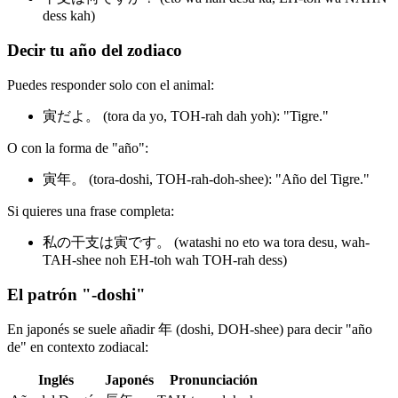
dess kah)
Decir tu año del zodiaco
Puedes responder solo con el animal:
寅だよ。 (tora da yo, TOH-rah dah yoh): "Tigre."
O con la forma de "año":
寅年。 (tora-doshi, TOH-rah-doh-shee): "Año del Tigre."
Si quieres una frase completa:
私の干支は寅です。 (watashi no eto wa tora desu, wah-
TAH-shee noh EH-toh wah TOH-rah dess)
El patrón "-doshi"
En japonés se suele añadir 年 (doshi, DOH-shee) para decir "año
de" en contexto zodiacal:
Inglés
Japonés
Pronunciación