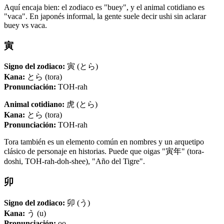
Aquí encaja bien: el zodiaco es "buey", y el animal cotidiano es
"vaca". En japonés informal, la gente suele decir ushi sin aclarar
buey vs vaca.
寅
Signo del zodiaco:
寅 (とら)
Kana:
とら (tora)
Pronunciación:
TOH-rah
Animal cotidiano:
虎 (とら)
Kana:
とら (tora)
Pronunciación:
TOH-rah
Tora también es un elemento común en nombres y un arquetipo
clásico de personaje en historias. Puede que oigas "寅年" (tora-
doshi, TOH-rah-doh-shee), "Año del Tigre".
卯
Signo del zodiaco:
卯 (う)
Kana:
う (u)
Pronunciación:
oo