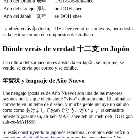
Año del Dragón
辰年
TAH-tsoo-doh-shee
Año del Conejo
卯年
oo-DOH-shee
Año del Jabalí
亥年
ee-DOH-shee
También verás 年 (toshi, TOH-shee) en otros contextos, pero doshi
es la lectura común en compuestos del zodiaco.
Dónde verás de verdad 十二支 en Japón
La cultura del zodiaco no es abstracta en Japón, se imprime, se
vende, se envía por correo y se exhibe.
年賀状 y lenguaje de Año Nuevo
Los nengajō (postales de Año Nuevo) son una de las mayores
razones por las que el eto sigue "vivo" culturalmente. El animal se
convierte en un tema de diseño, y mucha gente incluye un saludo
corto como あけましておめでとうございます (akemashite
omedetō gozaimasu, ah-keh-MAH-shee-teh oh-meh-deh-TOH goh-
zah-ee-MAHSS).
Si estás construyendo tu japonés estacional, combina este artículo
con
cómo decir adiós en japonés
porque los mensajes de Año