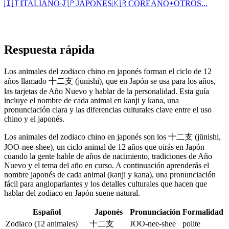
🇮🇹
ITALIANO
🇯🇵
JAPONÉS
🇰🇷
COREANO
+
OTROS...
Respuesta rápida
Los animales del zodiaco chino en japonés forman el ciclo de 12
años llamado 十二支 (jūnishi), que en Japón se usa para los años,
las tarjetas de Año Nuevo y hablar de la personalidad. Esta guía
incluye el nombre de cada animal en kanji y kana, una
pronunciación clara y las diferencias culturales clave entre el uso
chino y el japonés.
Los animales del zodiaco chino en japonés son los 十二支 (jūnishi,
JOO-nee-shee), un ciclo animal de 12 años que oirás en Japón
cuando la gente hable de años de nacimiento, tradiciones de Año
Nuevo y el tema del año en curso. A continuación aprenderás el
nombre japonés de cada animal (kanji y kana), una pronunciación
fácil para angloparlantes y los detalles culturales que hacen que
hablar del zodiaco en Japón suene natural.
Español
Japonés
Pronunciación
Formalidad
Zodiaco (12 animales)
十二支
JOO-nee-shee
polite