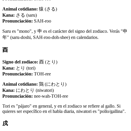
Animal cotidiano:
猿 (さる)
Kana:
さる (saru)
Pronunciación:
SAH-roo
Saru es "mono", y 申 es el carácter del signo del zodiaco. Verás "申
年" (saru-doshi, SAH-roo-doh-shee) en calendarios.
酉
Signo del zodiaco:
酉 (とり)
Kana:
とり (tori)
Pronunciación:
TOH-ree
Animal cotidiano:
鶏 (にわとり)
Kana:
にわとり (niwatori)
Pronunciación:
nee-wah-TOH-ree
Tori es "pájaro" en general, y en el zodiaco se refiere al gallo. Si
quieres ser específico en el habla diaria, niwatori es "pollo/gallina".
戌