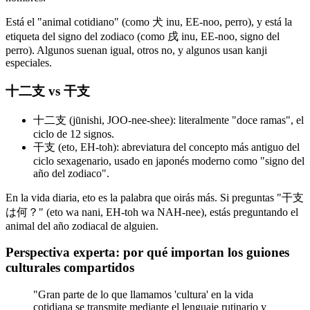
Está el "animal cotidiano" (como 犬 inu, EE-noo, perro), y está la
etiqueta del signo del zodiaco (como 戌 inu, EE-noo, signo del
perro). Algunos suenan igual, otros no, y algunos usan kanji
especiales.
十二支 vs 干支
十二支 (jūnishi, JOO-nee-shee): literalmente "doce ramas", el
ciclo de 12 signos.
干支 (eto, EH-toh): abreviatura del concepto más antiguo del
ciclo sexagenario, usado en japonés moderno como "signo del
año del zodiaco".
En la vida diaria, eto es la palabra que oirás más. Si preguntas "干支
は何？" (eto wa nani, EH-toh wa NAH-nee), estás preguntando el
animal del año zodiacal de alguien.
Perspectiva experta: por qué importan los guiones
culturales compartidos
"Gran parte de lo que llamamos 'cultura' en la vida
cotidiana se transmite mediante el lenguaje rutinario y