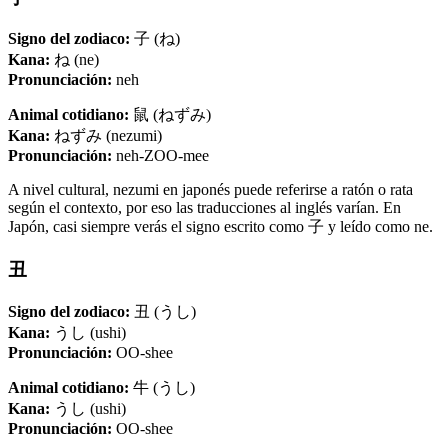
Signo del zodiaco:
子 (ね)
Kana:
ね (ne)
Pronunciación:
neh
Animal cotidiano:
鼠 (ねずみ)
Kana:
ねずみ (nezumi)
Pronunciación:
neh-ZOO-mee
A nivel cultural, nezumi en japonés puede referirse a ratón o rata
según el contexto, por eso las traducciones al inglés varían. En
Japón, casi siempre verás el signo escrito como 子 y leído como ne.
丑
Signo del zodiaco:
丑 (うし)
Kana:
うし (ushi)
Pronunciación:
OO-shee
Animal cotidiano:
牛 (うし)
Kana:
うし (ushi)
Pronunciación:
OO-shee