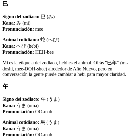
巳
Signo del zodiaco:
巳 (み)
Kana:
み (mi)
Pronunciación:
mee
Animal cotidiano:
蛇 (へび)
Kana:
へび (hebi)
Pronunciación:
HEH-bee
Mi es la etiqueta del zodiaco, hebi es el animal. Oirás "巳年" (mi-
doshi, mee-DOH-shee) alrededor de Año Nuevo, pero en
conversación la gente puede cambiar a hebi para mayor claridad.
午
Signo del zodiaco:
午 (うま)
Kana:
うま (uma)
Pronunciación:
OO-mah
Animal cotidiano:
馬 (うま)
Kana:
うま (uma)
Pronunciación:
OO-mah