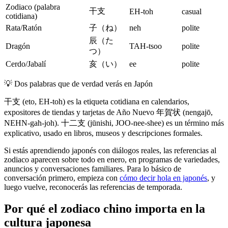
Zodiaco (palabra
干支
EH-toh
casual
cotidiana)
Rata/Ratón
子（ね）
neh
polite
辰（た
Dragón
TAH-tsoo
polite
つ）
Cerdo/Jabalí
亥（い）
ee
polite
💡
Dos palabras que de verdad verás en Japón
干支 (eto, EH-toh) es la etiqueta cotidiana en calendarios,
expositores de tiendas y tarjetas de Año Nuevo 年賀状 (nengajō,
NEHN-gah-joh). 十二支 (jūnishi, JOO-nee-shee) es un término más
explicativo, usado en libros, museos y descripciones formales.
Si estás aprendiendo japonés con diálogos reales, las referencias al
zodiaco aparecen sobre todo en enero, en programas de variedades,
anuncios y conversaciones familiares. Para lo básico de
conversación primero, empieza con
cómo decir hola en japonés
, y
luego vuelve, reconocerás las referencias de temporada.
Por qué el zodiaco chino importa en la
cultura japonesa