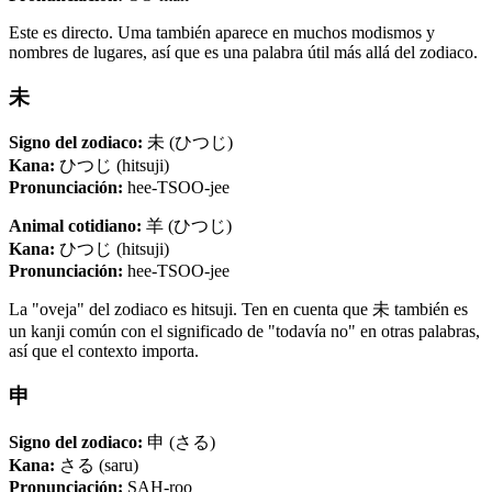
Este es directo. Uma también aparece en muchos modismos y
nombres de lugares, así que es una palabra útil más allá del zodiaco.
未
Signo del zodiaco:
未 (ひつじ)
Kana:
ひつじ (hitsuji)
Pronunciación:
hee-TSOO-jee
Animal cotidiano:
羊 (ひつじ)
Kana:
ひつじ (hitsuji)
Pronunciación:
hee-TSOO-jee
La "oveja" del zodiaco es hitsuji. Ten en cuenta que 未 también es
un kanji común con el significado de "todavía no" en otras palabras,
así que el contexto importa.
申
Signo del zodiaco:
申 (さる)
Kana:
さる (saru)
Pronunciación:
SAH-roo