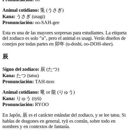
Animal cotidiano:
兎 (うさぎ)
Kana:
うさぎ (usagi)
Pronunciación:
oo-SAH-gee
Esta es una de las mayores sorpresas para estudiantes. La etiqueta
del zodiaco es solo "u", pero el animal es usagi. Verás diseños de
conejos por todas partes en 卯年 (u-doshi, oo-DOH-shee).
辰
Signo del zodiaco:
辰 (たつ)
Kana:
たつ (tatsu)
Pronunciación:
TAH-tsoo
Animal cotidiano:
竜 or 龍 (りゅう)
Kana:
りゅう (ryū)
Pronunciación:
RYOO
En Japón, 辰 es el carácter estándar del zodiaco, y se lee tatsu. Si
hablas de dragones en general, ryū es común, sobre todo en
nombres y en contextos de fantasía.