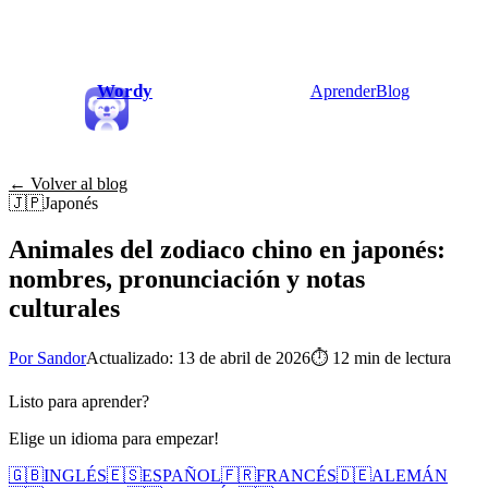
Wordy
Aprender
Blog
← Volver al blog
🇯🇵
Japonés
Animales del zodiaco chino en japonés:
nombres, pronunciación y notas
culturales
Por Sandor
Actualizado: 13 de abril de 2026
⏱
12 min de lectura
Listo para aprender?
Elige un idioma para empezar!
🇬🇧
INGLÉS
🇪🇸
ESPAÑOL
🇫🇷
FRANCÉS
🇩🇪
ALEMÁN