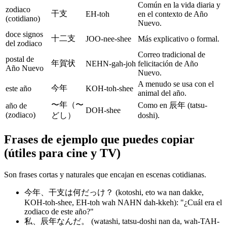
Común en la vida diaria y
zodiaco
干支
EH-toh
en el contexto de Año
(cotidiano)
Nuevo.
doce signos
十二支
JOO-nee-shee
Más explicativo o formal.
del zodiaco
Correo tradicional de
postal de
年賀状
NEHN-gah-joh
felicitación de Año
Año Nuevo
Nuevo.
A menudo se usa con el
今年
este año
KOH-toh-shee
animal del año.
〜年（〜
Como en 辰年 (tatsu-
año de
DOH-shee
(zodiaco)
どし）
doshi).
Frases de ejemplo que puedes copiar
(útiles para cine y TV)
Son frases cortas y naturales que encajan en escenas cotidianas.
今年、干支は何だっけ？ (kotoshi, eto wa nan dakke,
KOH-toh-shee, EH-toh wah NAHN dah-kkeh): "¿Cuál era el
zodiaco de este año?"
私、辰年なんだ。 (watashi, tatsu-doshi nan da, wah-TAH-