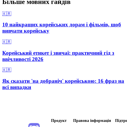
Більше мовних гайдів
🇰🇷
10 найкращих корейських дорам і фільмів, щоб
вивчати корейську
🇰🇷
Корейський етикет і звичаї: практичний гід з
ввічливості 2026
🇰🇷
Як сказати 'на добраніч' корейською: 16 фраз на
всі випадки
Продукт
Правова інформація
Підтр