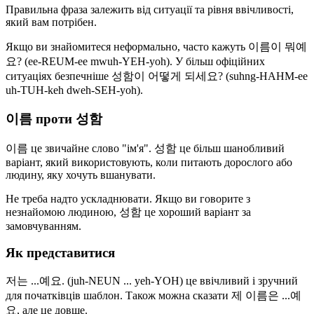
Правильна фраза залежить від ситуації та рівня ввічливості,
який вам потрібен.
Якщо ви знайомитеся неформально, часто кажуть 이름이 뭐예
요? (ee-REUM-ee mwuh-YEH-yoh). У більш офіційних
ситуаціях безпечніше 성함이 어떻게 되세요? (suhng-HAHM-ee
uh-TUH-keh dweh-SEH-yoh).
이름 проти 성함
이름 це звичайне слово "ім'я". 성함 це більш шанобливий
варіант, який використовують, коли питають дорослого або
людину, яку хочуть вшанувати.
Не треба надто ускладнювати. Якщо ви говорите з
незнайомою людиною, 성함 це хороший варіант за
замовчуванням.
Як представитися
저는 ...예요. (juh-NEUN ... yeh-YOH) це ввічливий і зручний
для початківців шаблон. Також можна сказати 제 이름은 ...예
요, але це довше.