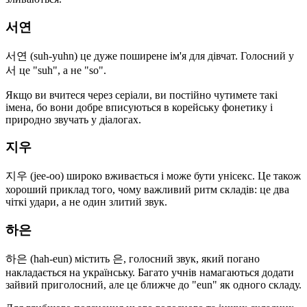
서연
서연 (suh-yuhn) це дуже поширене ім'я для дівчат. Голосний у
서 це "suh", а не "so".
Якщо ви вчитеся через серіали, ви постійно чутимете такі
імена, бо вони добре вписуються в корейську фонетику і
природно звучать у діалогах.
지우
지우 (jee-oo) широко вживається і може бути унісекс. Це також
хороший приклад того, чому важливий ритм складів: це два
чіткі удари, а не один злитий звук.
하은
하은 (hah-eun) містить 은, голосний звук, який погано
накладається на українську. Багато учнів намагаються додати
зайвий приголосний, але це ближче до "eun" як одного складу.