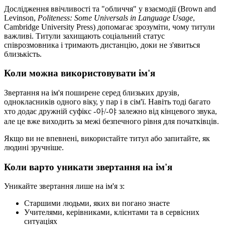
Дослідження ввічливості та "обличчя" у взаємодії (Brown and
Levinson,
Politeness: Some Universals in Language Usage
,
Cambridge University Press) допомагає зрозуміти, чому титули
важливі. Титули захищають соціальний статус
співрозмовника і тримають дистанцію, доки не з'явиться
близькість.
Коли можна використовувати ім'я
Звертання на ім'я поширене серед близьких друзів,
однокласників одного віку, у пар і в сім'ї. Навіть тоді багато
хто додає дружній суфікс -아/-야 залежно від кінцевого звука,
але це вже виходить за межі безпечного рівня для початківців.
Якщо ви не впевнені, використайте титул або запитайте, як
людині зручніше.
Коли варто уникати звертання на ім'я
Уникайте звертання лише на ім'я з:
Старшими людьми, яких ви погано знаєте
Учителями, керівниками, клієнтами та в сервісних
ситуаціях