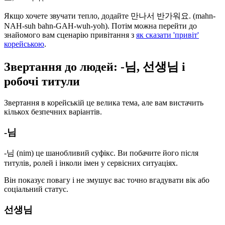
Якщо хочете звучати тепло, додайте 만나서 반가워요. (mahn-
NAH-suh bahn-GAH-wuh-yoh). Потім можна перейти до
знайомого вам сценарію привітання з
як сказати 'привіт'
корейською
.
Звертання до людей: -님, 선생님 і
робочі титули
Звертання в корейській це велика тема, але вам вистачить
кількох безпечних варіантів.
-님
-님 (nim) це шанобливий суфікс. Ви побачите його після
титулів, ролей і інколи імен у сервісних ситуаціях.
Він показує повагу і не змушує вас точно вгадувати вік або
соціальний статус.
선생님