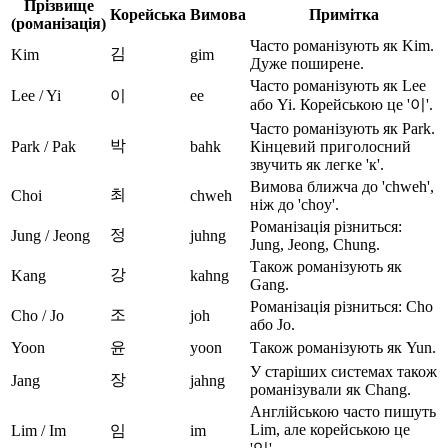
Прізвище
Корейська
Вимова
Примітка
(романізація)
Часто романізують як Kim.
김
Kim
gim
Дуже поширене.
Часто романізують як Lee
Lee / Yi
이
ee
або Yi. Корейською це '이'.
Часто романізують як Park.
박
Park / Pak
bahk
Кінцевий приголосний
звучить як легке 'к'.
Вимова ближча до 'chweh',
최
Choi
chweh
ніж до 'choy'.
Романізація різниться:
정
Jung / Jeong
juhng
Jung, Jeong, Chung.
Також романізують як
강
Kang
kahng
Gang.
Романізація різниться: Cho
조
Cho / Jo
joh
або Jo.
Yoon
윤
yoon
Також романізують як Yun.
У старіших системах також
장
Jang
jahng
романізували як Chang.
Англійською часто пишуть
Lim, але корейською це
Lim / Im
임
im