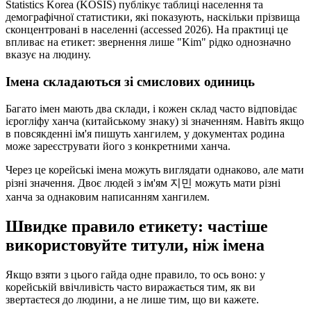
Statistics Korea (KOSIS) публікує таблиці населення та
демографічної статистики, які показують, наскільки прізвища
сконцентровані в населенні (accessed 2026). На практиці це
впливає на етикет: звернення лише "Kim" рідко однозначно
вказує на людину.
Імена складаються зі смислових одиниць
Багато імен мають два склади, і кожен склад часто відповідає
ієрогліфу ханча (китайському знаку) зі значенням. Навіть якщо
в повсякденні ім'я пишуть хангилем, у документах родина
може зареєструвати його з конкретними ханча.
Через це корейські імена можуть виглядати однаково, але мати
різні значення. Двоє людей з ім'ям 지민 можуть мати різні
ханча за однаковим написанням хангилем.
Швидке правило етикету: частіше
використовуйте титули, ніж імена
Якщо взяти з цього гайда одне правило, то ось воно: у
корейській ввічливість часто виражається тим, як ви
звертаєтеся до людини, а не лише тим, що ви кажете.