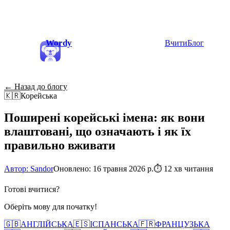
Wordy
Вчити
Блог
← Назад до блогу
🇰🇷
Корейська
Поширені корейські імена: як вони
влаштовані, що означають і як їх
правильно вживати
Автор: Sandor
Оновлено: 16 травня 2026 р.
⏱
12 хв читання
Готові вчитися?
Оберіть мову для початку!
🇬🇧
АНГЛІЙСЬКА
🇪🇸
ІСПАНСЬКА
🇫🇷
ФРАНЦУЗЬКА