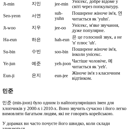
Унісекс, добре відоме у
지민
Ji-min
jee-min
світі через попкультуру.
suh-
Поширене жіноче ім'я, 연
Seo-yeon
서연
yuhn
читається як 'yuhn'.
Унісекс, м'яке звучання,
지우
Ji-woo
jee-oo
дуже популярне.
은 це голосний звук, а не
Ha-eun
하은
hah-eun
'n' плюс 'uh'.
Поширене жіноче ім'я,
수빈
Su-bin
soo-bin
інколи унісекс.
Частіше чоловіче, 예
Ye-jun
예준
yeh-joon
читається як 'yeh'.
Жіноче ім'я з класичним
은지
Eun-ji
eun-jee
відтінком.
민준
민준 (min-joon) було одним із найпопулярніших імен для
хлопчиків у 2000-х і 2010-х. Воно звучить сучасно і його легко
вимовляти багатьом людям, які не говорять корейською.
У дорамах ви часто почуєте його швидко, коли склади
зливаються.