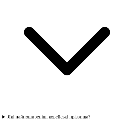
Які найпоширеніші корейські прізвища?