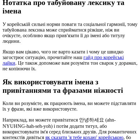
Нотатка про табуйовану лексику та
імена
У корейській сильні норми поваги та соціальної гармонії, тому
табуйована лексика може сприйматися різкіше, ніж ви
очікуєте, особливо якщо прив'язати її до імені або титулу
людини.
Якщо вам цікаво, чого не варто казати і чому це швидко
загострює ситуацію, прочитайте наш
гайд про корейські
лайки
. Це також допоможе вам розуміти тон сварок у дорамах,
не копіюючи їх.
Як використовувати імена з
привітаннями та фразами ніжності
Коли ви розумієте, як працюють імена, ви можете підставляти
їх у фрази, які вже використовуєте.
Наприклад, ви можете привітатися 안녕하세요 (ahn-
NYUHNG-hah-seh-yoh) і потім додати титул, або
використовувати ім'я серед близьких друзів. Для романтичних
контекстів дивіться
як сказати 'я тебе кохаю' корейською
, бо