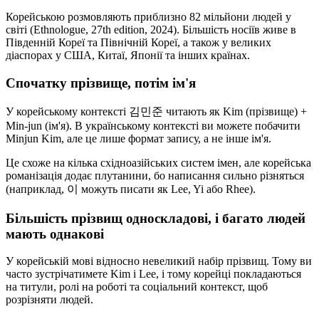
Корейською розмовляють приблизно 82 мільйони людей у
світі (Ethnologue, 27th edition, 2024). Більшість носіїв живе в
Південній Кореї та Північній Кореї, а також у великих
діаспорах у США, Китаї, Японії та інших країнах.
Спочатку прізвище, потім ім'я
У корейському контексті 김민준 читають як Kim (прізвище) +
Min-jun (ім'я). В українському контексті ви можете побачити
Minjun Kim, але це лише формат запису, а не інше ім'я.
Це схоже на кілька східноазійських систем імен, але корейська
романізація додає плутанини, бо написання сильно різняться
(наприклад, 이 можуть писати як Lee, Yi або Rhee).
Більшість прізвищ односкладові, і багато людей
мають однакові
У корейській мові відносно невеликий набір прізвищ. Тому ви
часто зустрічатимете Kim і Lee, і тому корейці покладаються
на титули, ролі на роботі та соціальний контекст, щоб
розрізняти людей.