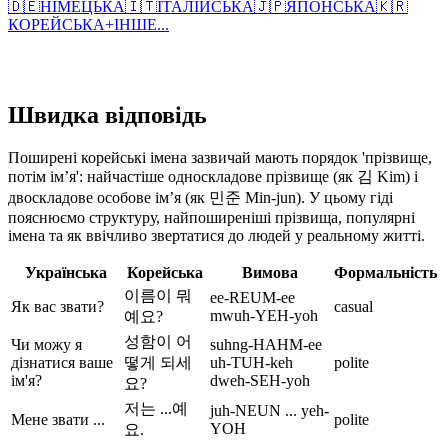
🇩🇪
НІМЕЦЬКА
🇮🇹
ІТАЛІЙСЬКА
🇯🇵
ЯПОНСЬКА
🇰🇷
КОРЕЙСЬКА
+
ІНШЕ...
Швидка відповідь
Поширені корейські імена зазвичай мають порядок 'прізвище,
потім ім’я': найчастіше односкладове прізвище (як 김 Kim) і
двоскладове особове ім’я (як 민준 Min-jun). У цьому гіді
пояснюємо структуру, найпоширеніші прізвища, популярні
імена та як ввічливо звертатися до людей у реальному житті.
Українська
Корейська
Вимова
Формальність
이름이 뭐
ee-REUM-ee
Як вас звати?
casual
mwuh-YEH-yoh
예요?
성함이 어
Чи можу я
suhng-HAHM-ee
дізнатися ваше
떻게 되세
uh-TUH-keh
polite
ім'я?
dweh-SEH-yoh
요?
저는 ...예
juh-NEUN ... yeh-
Мене звати ...
polite
YOH
요.