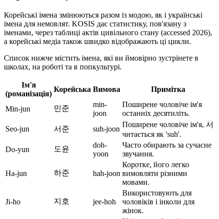
Корейські імена змінюються разом із модою, як і українські
імена для немовлят. KOSIS дає статистику, пов'язану з
іменами, через таблиці актів цивільного стану (accessed 2026),
а корейські медіа також швидко відображають ці цикли.
Список нижче містить імена, які ви ймовірно зустрінете в
школах, на роботі та в попкультурі.
Ім'я
Корейська
Вимова
Примітка
(романізація)
min-
Поширене чоловіче ім'я
민준
Min-jun
joon
останніх десятиліть.
Поширене чоловіче ім'я, 서
Seo-jun
서준
suh-joon
читається як 'suh'.
doh-
Часто обирають за сучасне
도윤
Do-yun
yoon
звучання.
Коротке, його легко
하준
Ha-jun
hah-joon
вимовляти різними
мовами.
Використовують для
지호
Ji-ho
jee-hoh
чоловіків і інколи для
жінок.