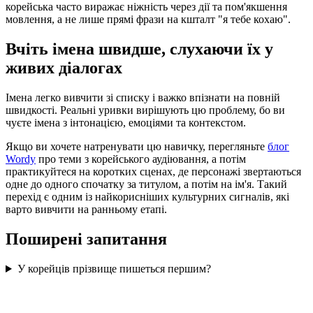
корейська часто виражає ніжність через дії та пом'якшення
мовлення, а не лише прямі фрази на кшталт "я тебе кохаю".
Вчіть імена швидше, слухаючи їх у
живих діалогах
Імена легко вивчити зі списку і важко впізнати на повній
швидкості. Реальні уривки вирішують цю проблему, бо ви
чуєте імена з інтонацією, емоціями та контекстом.
Якщо ви хочете натренувати цю навичку, перегляньте
блог
Wordy
про теми з корейського аудіювання, а потім
практикуйтеся на коротких сценах, де персонажі звертаються
одне до одного спочатку за титулом, а потім на ім'я. Такий
перехід є одним із найкорисніших культурних сигналів, які
варто вивчити на ранньому етапі.
Поширені запитання
У корейців прізвище пишеться першим?