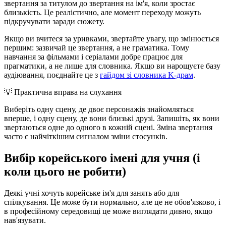
звертання за титулом до звертання на ім'я, коли зростає
близькість. Це реалістично, але момент переходу можуть
підкручувати заради сюжету.
Якщо ви вчитеся за уривками, звертайте увагу, що змінюється
першим: зазвичай це звертання, а не граматика. Тому
навчання за фільмами і серіалами добре працює для
прагматики, а не лише для словника. Якщо ви нарощуєте базу
аудіювання, поєднайте це з
гайдом зі словника K-драм
.
💡
Практична вправа на слухання
Виберіть одну сцену, де двоє персонажів знайомляться
вперше, і одну сцену, де вони близькі друзі. Запишіть, як вони
звертаються одне до одного в кожній сцені. Зміна звертання
часто є найчіткішим сигналом зміни стосунків.
Вибір корейського імені для учня (і
коли цього не робити)
Деякі учні хочуть корейське ім'я для занять або для
спілкування. Це може бути нормально, але це не обов'язково, і
в професійному середовищі це може виглядати дивно, якщо
нав'язувати.