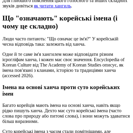
Для глибшого пояснення цього голосного та інших складних
звуків дивіться
як читати хангиль
.
Що "означають" корейські імена (і
чому це складно)
Люди часто питають: "Що означає це ім'я?" У корейській
чесна відповідь така: залежить від ханча.
Одне й те саме ім'я хангилем може відповідати різним
ієрогліфам ханча, і кожен має своє значення. Encyclopedia of
Korean Culture від The Academy of Korean Studies описує, як
імена пов'язані з кланами, історією та традиціями ханча
(accessed 2026).
Імена на основі ханча проти суто корейських
імен
Багато корейців мають імена на основі ханча, навіть якщо
рідко пишуть ханча. Дехто має суто корейські імена (часто
слова про природу або питомі слова), і вони можуть здаватися
більш виразними.
Суто корейські імена з часом стали помітнішими, але