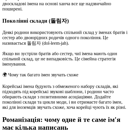
двоскладові імена на основі ханча все ще надзвичайно
поширені.
Поколінні склади (돌림자)
Деякі родини використовують спільний склад у іменах братів і
сестер або двоюрідних родичів одного покоління. Це
називається 돌림자 (dol-leem-jah).
Якщо ви зустріли братів або сестер, чиї імена мають один
спільний склад, це не випадковість. Це сімейна стратегія
іменування.
🌍
Чому так багато імен звучать схоже
Корейські імена будують з обмеженого набору складів, які
підходять під корейські звукові шаблони, і родини часто
обирають склади з позитивними асоціаціями. Додайте
поколінні склади та цикли моди, і ви отримаєте багато імен,
які для іноземців звучать схоже, хоча корейці чують їх як різні.
Романізація: чому одне й те саме ім'я
має кілька написань