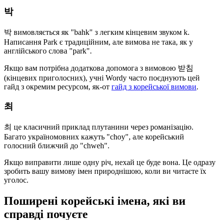
박
박 вимовляється як "bahk" з легким кінцевим звуком k.
Написання Park є традиційним, але вимова не така, як у
англійського слова "park".
Якщо вам потрібна додаткова допомога з вимовою 받침
(кінцевих приголосних), учні Wordy часто поєднують цей
гайд з окремим ресурсом, як-от
гайд з корейської вимови
.
최
최 це класичний приклад плутанини через романізацію.
Багато україномовних кажуть "choy", але корейський
голосний ближчий до "chweh".
Якщо виправити лише одну річ, нехай це буде вона. Це одразу
зробить вашу вимову імен природнішою, коли ви читаєте їх
уголос.
Поширені корейські імена, які ви
справді почуєте