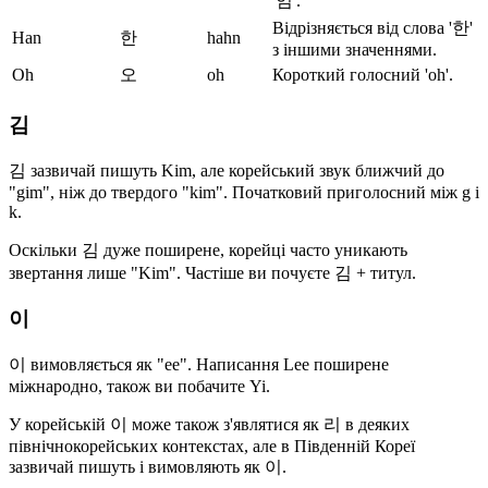
'임'.
Відрізняється від слова '한'
Han
한
hahn
з іншими значеннями.
Oh
오
oh
Короткий голосний 'oh'.
김
김 зазвичай пишуть Kim, але корейський звук ближчий до
"gim", ніж до твердого "kim". Початковий приголосний між g і
k.
Оскільки 김 дуже поширене, корейці часто уникають
звертання лише "Kim". Частіше ви почуєте 김 + титул.
이
이 вимовляється як "ee". Написання Lee поширене
міжнародно, також ви побачите Yi.
У корейській 이 може також з'являтися як 리 в деяких
північнокорейських контекстах, але в Південній Кореї
зазвичай пишуть і вимовляють як 이.