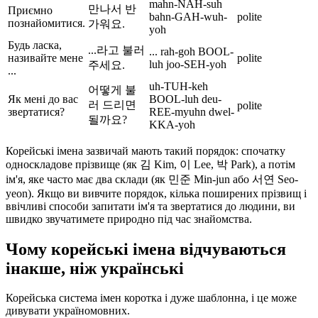
mahn-NAH-suh
만나서 반
Приємно
bahn-GAH-wuh-
polite
познайомитися.
가워요.
yoh
Будь ласка,
...라고 불러
... rah-goh BOOL-
називайте мене
polite
luh joo-SEH-yoh
주세요.
...
uh-TUH-keh
어떻게 불
Як мені до вас
BOOL-luh deu-
러 드리면
polite
звертатися?
REE-myuhn dwel-
될까요?
KKA-yoh
Корейські імена зазвичай мають такий порядок: спочатку
односкладове прізвище (як 김 Kim, 이 Lee, 박 Park), а потім
ім'я, яке часто має два склади (як 민준 Min-jun або 서연 Seo-
yeon). Якщо ви вивчите порядок, кілька поширених прізвищ і
ввічливі способи запитати ім'я та звертатися до людини, ви
швидко звучатимете природно під час знайомства.
Чому корейські імена відчуваються
інакше, ніж українські
Корейська система імен коротка і дуже шаблонна, і це може
дивувати україномовних.