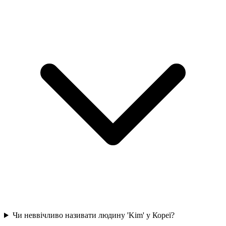
Чи неввічливо називати людину 'Kim' у Кореї?