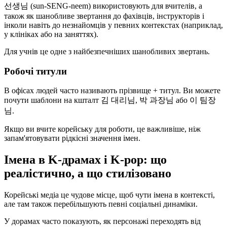
선생님 (sun-SENG-neem) використовують для вчителів, а
також як шанобливе звертання до фахівців, інструкторів і
інколи навіть до незнайомців у певних контекстах (наприклад,
у клініках або на заняттях).
Для учнів це одне з найбезпечніших шанобливих звертань.
Робочі титули
В офісах людей часто називають прізвище + титул. Ви можете
почути шаблони на кшталт 김 대리님, 박 과장님 або 이 팀장
님.
Якщо ви вчите корейську для роботи, це важливіше, ніж
запам'ятовувати рідкісні значення імен.
Імена в K-драмах і K-pop: що
реалістично, а що стилізовано
Корейські медіа це чудове місце, щоб чути імена в контексті,
але там також перебільшують певні соціальні динаміки.
У дорамах часто показують, як персонажі переходять від