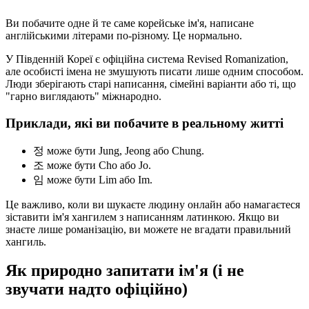
Ви побачите одне й те саме корейське ім'я, написане
англійськими літерами по-різному. Це нормально.
У Південній Кореї є офіційна система Revised Romanization,
але особисті імена не змушують писати лише одним способом.
Люди зберігають старі написання, сімейні варіанти або ті, що
"гарно виглядають" міжнародно.
Приклади, які ви побачите в реальному житті
정 може бути Jung, Jeong або Chung.
조 може бути Cho або Jo.
임 може бути Lim або Im.
Це важливо, коли ви шукаєте людину онлайн або намагаєтеся
зіставити ім'я хангилем з написанням латинкою. Якщо ви
знаєте лише романізацію, ви можете не вгадати правильний
хангиль.
Як природно запитати ім'я (і не
звучати надто офіційно)