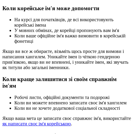
Коли корейське ім'я може допомогти
На курсі для початківців, де всі використовують
корейські імена
У мовних обмінах, де корейці пропонують вам ім'я
Коли ваше офіційне ім'я важко вимовити в корейській
фонетиці
Якщо ви все ж обираєте, візьміть щось просте для вимови і
написання хангилем. Уникайте імен із чіткою гендерною
прив'язкою, якщо ви не впевнені, і уникайте імен, які звучать
як титули або загальні іменники.
Коли краще залишитися зі своїм справжнім
ім'ям
Робочі листи, офіційні документи та подорожі
Коли ви можете впевнено записати своє ім'я хангилем
Коли ви не хочете додаткової соціальної складності
Якщо ваша мета це записати своє справжнє ім'я, використайте
як написати своє ім'я корейською
.