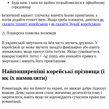
Будь ким, з ким ви щойно познайомилися в офіційному
середовищі
Безпечний варіант: спочатку вивчіть базові привітання, а
потім додайте етикет імен. Якщо треба освіжити, дивіться
як
сказати 'привіт' корейською
і
як сказати 'бувай' корейською
.
⚠️
Поширена помилка іноземців
В українській звертання на ім'я часто звучить дружньо. У
корейській це може звучати занадто фамільярно або навіть
зневажливо, якщо пропустити титули. Якщо сумніваєтеся,
використовуйте титул + -님 (nim), або уникайте прямого
звертання і замініть його привітанням.
Найпоширеніші корейські прізвища (і
як їх вимовляти)
Романізація, яку ви бачите на екрані, не завжди добре підказує
вимову. Деякі написання стали звичними десятиліття тому і
закріпилися, навіть якщо не відповідають сучасним правилам
романізації.