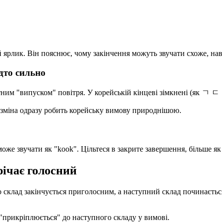
й ярлик. Він пояснює, чому закінчення можуть звучати схоже, нав
адто сильно
тним "випуском" повітря. У корейській кінцеві зімкнені (як ㄱ ㄷ
я зміна одразу робить корейську вимову природнішою.
е звучати як "kook". Цільтеся в закрите завершення, більше як 
трічає голосний
клад закінчується приголосним, а наступний склад починається
прикріплюється" до наступного складу у вимові.