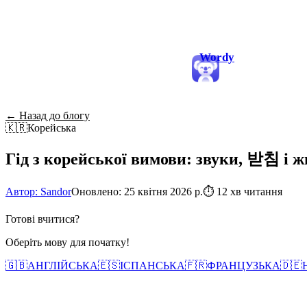
Wordy
← Назад до блогу
🇰🇷
Корейська
Гід з корейської вимови: звуки, 받침 і ж
Автор: Sandor
Оновлено: 25 квітня 2026 р.
⏱
12 хв читання
Готові вчитися?
Оберіть мову для початку!
🇬🇧
АНГЛІЙСЬКА
🇪🇸
ІСПАНСЬКА
🇫🇷
ФРАНЦУЗЬКА
🇩🇪