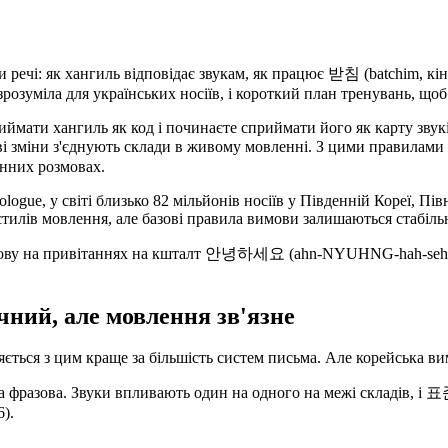
 речі: як хангиль відповідає звукам, як працює 받침 (batchim, кін
зрозуміла для українських носіїв, і короткий план тренувань, що
мати хангиль як код і починаєте сприймати його як карту звуків
кові зміни з'єднують склади в живому мовленні. З цими правилам
енних розмовах.
ogue, у світі близько 82 мільйонів носіїв у Південній Кореї, Пів
і стилів мовлення, але базові правила вимови залишаються стабіл
вимову на привітаннях на кшталт 안녕하세요 (ahn-NYUHNG-hah-seh-y
ичний, але мовлення зв'язне
ляється з цим краще за більшість систем письма. Але корейська в
она фразова. Звуки впливають один на одного на межі складів, 
6).