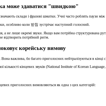
ька може здаватися "швидкою"
значають склади і фразові шматки. Учні часто роблять паузи між 
локи, особливо коли 받침 зустрічає наступний голосний.
я, а не лише окремі звуки. Якщо вам потрібна структурована рути
не відтворить потрібний ритм.
локовує корейську вимову
 Вона важлива, бо багато приголосних нейтралізуються в кінці с
 кількості кінцевих звуків (National Institute of Korean Language
нцевих приголосних вимовляються як одна з цих категорій: