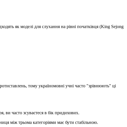
дходять як моделі для слухання на рівні початківця (King Sejong
протиставлень, тому україномовні учні часто "зрівнюють" ці
я, ви часто зсуваєтеся в бік придихових.
зниця між трьома категоріями має бути стабільною.