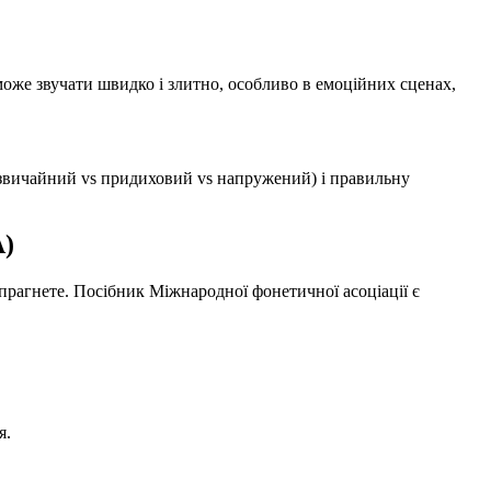
о може звучати швидко і злитно, особливо в емоційних сценах,
(звичайний vs придиховий vs напружений) і правильну
А)
прагнете. Посібник Міжнародної фонетичної асоціації є
я.