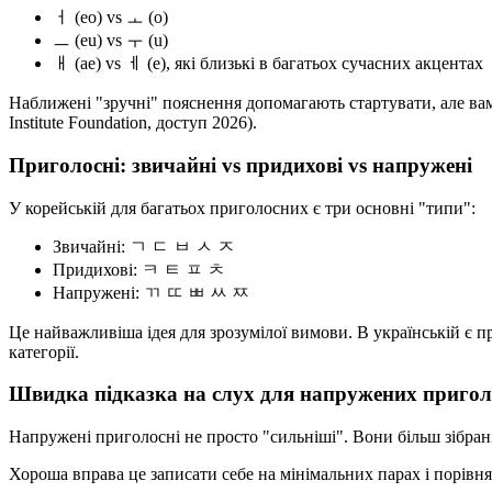
ㅓ (eo) vs ㅗ (o)
ㅡ (eu) vs ㅜ (u)
ㅐ (ae) vs ㅔ (e), які близькі в багатьох сучасних акцентах
Наближені "зручні" пояснення допомагають стартувати, але вам в
Institute Foundation, доступ 2026).
Приголосні: звичайні vs придихові vs напружені
У корейській для багатьох приголосних є три основні "типи":
Звичайні: ㄱ ㄷ ㅂ ㅅ ㅈ
Придихові: ㅋ ㅌ ㅍ ㅊ
Напружені: ㄲ ㄸ ㅃ ㅆ ㅉ
Це найважливіша ідея для зрозумілої вимови. В українській є п
категорії.
Швидка підказка на слух для напружених приго
Напружені приголосні не просто "сильніші". Вони більш зібрані
Хороша вправа це записати себе на мінімальних парах і порівня