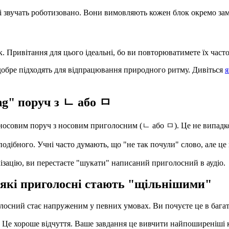
і звучать роботизовано. Вони вимовляють кожен блок окремо замі
к. Привітання для цього ідеальні, бо ви повторюватимете їх часто
добре підходять для відпрацювання природного ритму. Дивіться
я
ng" поруч з ㄴ або ㅁ
 носовим поруч з носовим приголосним (ㄴ або ㅁ). Це не випадко
дібного. Учні часто думають, що "не так почули" слово, але це 
лізацію, ви перестаєте "шукати" написаний приголосний в аудіо.
еякі приголосні стають "щільнішими"
осний стає напруженим у певних умовах. Ви почуєте це в багат
Це хороше відчуття. Ваше завдання це вивчити найпоширеніші ко