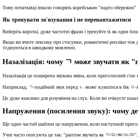
Тому початківці інколи говорять корейською "надто обережно" 
Як тренувати зв'язування і не перевантажитися
Виберіть короткі, дуже частотні фрази і тренуйте їх як один бло
Якщо ви вчите лексику про стосунки, романтичні репліки теж 
з'єднуються в швидкому мовленні.
Назалізація: чому ㄱ може звучати як "
Назалізація це поширена звукова зміна, коли приголосний стає
Наприклад, ㄱ-подібний звук перед ㄴ може зсуватися в бік ㅇ-по
Це дуже важливо для розуміння на слух. Коли ви очікуєте наза
Напруження (посилення звуку): чому д
Ще один частий шаблон це напруження, коли наступний пригол
Учні часто описують це так: "раптом звучить як ㄲ/ㄸ/ㅃ/ㅆ/ㅉ". 