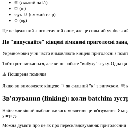
ㄹ (схожий на l/r)
ㅁ (m)
звук ㅂ (схожий на p)
ㅇ (ng)
Це не ідеальний лінгвістичний опис, але це сильний учнівськи
Не "випускайте" кінцеві зімкнені приголосні зан
Україномовні учні часто вимовляють кінцеві приголосні з помі
Тобто рот змикається, але ви не робите "вибуху" звуку. Одна ц
⚠️
Поширена помилка
Якщо ви вимовляєте кінцеве ㄱ як сильний "к" з випуском, 국 мож
Зв'язування (linking): коли batchim зус
Найважливіший шаблон живого мовлення це зв'язування. Якщо с
уперед.
Можна думати про це як про перескладовування: приголосний "