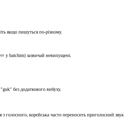
іть якщо пишуться по-різному.
 ㅂ у batchim) зазвичай невипущені.
"guk" без додаткового вибуху.
 з голосного, корейська часто переносить приголосний звук