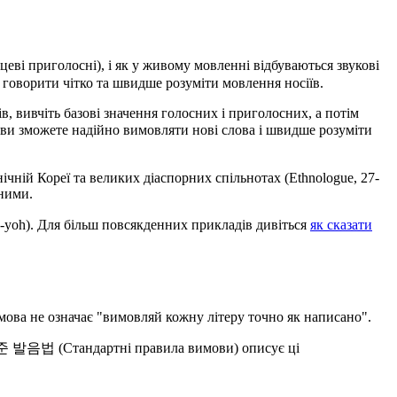
цеві приголосні), і як у живому мовленні відбуваються звукові
б говорити чітко та швидше розуміти мовлення носіїв.
, вивчіть базові значення голосних і приголосних, а потім
и ви зможете надійно вимовляти нові слова і швидше розуміти
нічній Кореї та великих діаспорних спільнотах (Ethnologue, 27-
ьними.
oh). Для більш повсякденних прикладів дивіться
як сказати
имова не означає "вимовляй кожну літеру точно як написано".
і 표준 발음법 (Стандартні правила вимови) описує ці