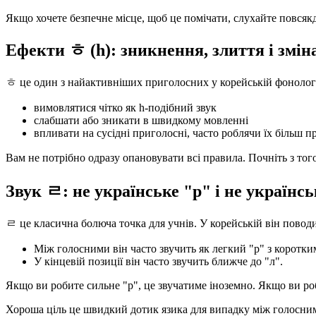
Якщо хочете безпечне місце, щоб це помічати, слухайте повсякд
Ефекти ㅎ (h): зникнення, злиття і зміна
ㅎ це один з найактивніших приголосних у корейській фонології
вимовлятися чітко як h-подібний звук
слабшати або зникати в швидкому мовленні
впливати на сусідні приголосні, часто роблячи їх більш 
Вам не потрібно одразу опановувати всі правила. Почніть з тог
Звук ㄹ: не українське "р" і не українсь
ㄹ це класична болюча точка для учнів. У корейській він поводи
Між голосними він часто звучить як легкий "р" з коротки
У кінцевій позиції він часто звучить ближче до "л".
Якщо ви робите сильне "р", це звучатиме іноземно. Якщо ви ро
Хороша ціль це швидкий дотик язика для випадку між голосни