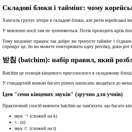
Складові блоки і таймінг: чому корейс
Хангиль групує літери в складові блоки, але ритм корейської ви
У мовленні носії там не зупиняються. Потік проходить крізь б
Тому шедовінг працює так добре: ви тренуєте таймінг і з'єднанн
спрощує це, бо ви можете повторювати одну репліку, доки рот 
받침 (batchim): набір правил, який розб
Batchim це позиція кінцевого приголосного в складовому блоці.
У стандартній вимові багато різних написань зводяться до меншої
Ідея "семи кінцевих звуків" (зручно для учнів)
Практичний спосіб вивчити batchim це пам'ятати, що багато кі
звук ㄱ (схожий на k)
ㄴ (n)
звук ㄷ (схожий на t)