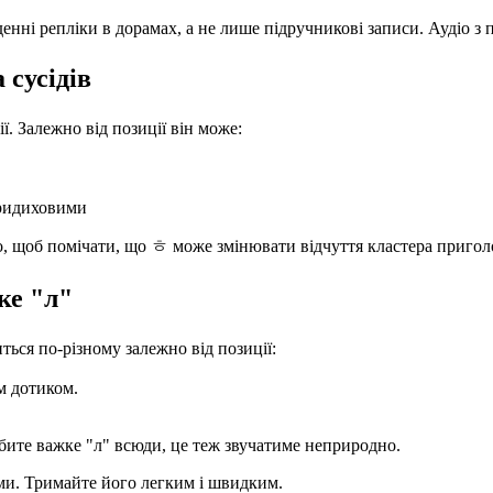
енні репліки в дорамах, а не лише підручникові записи. Аудіо з 
 сусідів
. Залежно від позиції він може:
придиховими
о, щоб помічати, що ㅎ може змінювати відчуття кластера приголос
ке "л"
ться по-різному залежно від позиції:
м дотиком.
бите важке "л" всюди, це теж звучатиме неприродно.
ми. Тримайте його легким і швидким.