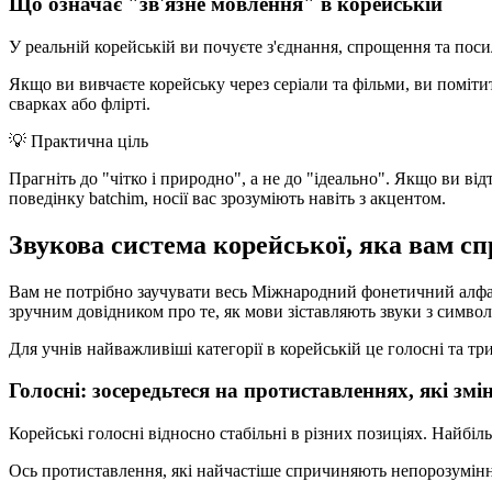
Що означає "зв'язне мовлення" в корейській
У реальній корейській ви почуєте з'єднання, спрощення та поси
Якщо ви вивчаєте корейську через серіали та фільми, ви помітит
сварках або флірті.
💡
Практична ціль
Прагніть до "чітко і природно", а не до "ідеально". Якщо ви
поведінку batchim, носії вас зрозуміють навіть з акцентом.
Звукова система корейської, яка вам с
Вам не потрібно заучувати весь Міжнародний фонетичний алфаві
зручним довідником про те, як мови зіставляють звуки з символами
Для учнів найважливіші категорії в корейській це голосні та т
Голосні: зосередьтеся на протиставленнях, які зм
Корейські голосні відносно стабільні в різних позиціях. Найбіл
Ось протиставлення, які найчастіше спричиняють непорозумінн