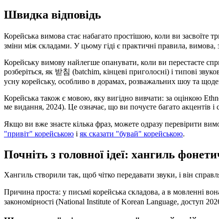
Швидка відповідь
Корейська вимова стає набагато простішою, коли ви засвоїте три
зміни між складами. У цьому гіді є практичні правила, вимова, 
Корейську вимову найлегше опанувати, коли ви перестаєте сприй
розберіться, як 받침 (batchim, кінцеві приголосні) і типові зву
усну корейську, особливо в дорамах, розважальних шоу та щод
Корейська також є мовою, яку вигідно вивчати: за оцінкою Ethnol
ме видання, 2024). Це означає, що ви почуєте багато акцентів 
Якщо ви вже знаєте кілька фраз, можете одразу перевірити 
"привіт" корейською
і
як сказати "бувай" корейською
.
Почніть з головної ідеї: хангиль фонет
Хангиль створили так, щоб чітко передавати звуки, і він справ
Причина проста: у письмі корейська складова, а в мовленні в
закономірності (National Institute of Korean Language, доступ 202