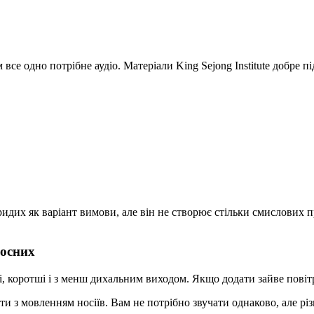
се одно потрібне аудіо. Матеріали King Sejong Institute добре пі
ридих як варіант вимови, але він не створює стільки смислових 
лосних
, коротші і з менш дихальним виходом. Якщо додати зайве повітр
ти з мовленням носіїв. Вам не потрібно звучати однаково, але рі