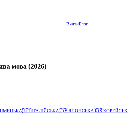
Вчити
Блог
ива мова (2026)
НІМЕЦЬКА
🇮🇹
ІТАЛІЙСЬКА
🇯🇵
ЯПОНСЬКА
🇰🇷
КОРЕЙСЬК