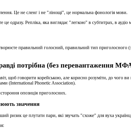
лення. Це не сленг і не "лінощі", це нормальна фонологія мови.
е це одразу. Репліка, яка виглядає "легкою" в субтитрах, в ауді
 відтворюєте правильний голосний, правильний тип приголосного 
правді потрібна (без перевантаження МФ
т, щоб говорити корейською, але корисно розуміти, до чого ви 
 (International Phonetic Association).
ристороння опозиція приголосних.
інюють значення
ьший ризик це плутати пари, які звучать "схоже" для вуха українц
я: