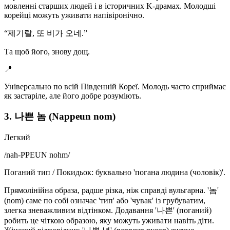
мовленні старших людей і в історичних K-драмах. Молодші
корейці можуть уживати напівіронічно.
“
제기랄, 또 비가 오네.
”
Та щоб його, знову дощ.
📍
Універсально по всій Південній Кореї. Молодь часто сприймає
як застаріле, але його добре розуміють.
3. 나쁜 놈 (Nappeun nom)
Легкий
/
nah-PPEUN nohm
/
Поганий тип / Покидьок: буквально 'погана людина (чоловік)'.
Прямолінійна образа, радше різка, ніж справді вульгарна. '놈'
(nom) саме по собі означає 'тип' або 'чувак' із грубуватим,
злегка зневажливим відтінком. Додавання '나쁜' (поганий)
робить це чіткою образою, яку можуть уживати навіть діти.