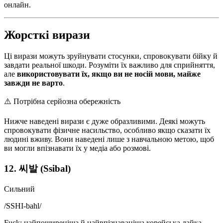
онлайн.
Жорсткі вирази
Ці вирази можуть зруйнувати стосунки, спровокувати бійку й
завдати реальної шкоди. Розуміти їх важливо для сприйняття,
але
використовувати їх, якщо ви не носій мови, майже
завжди не варто
.
⚠️
Потрібна серйозна обережність
Нижче наведені вирази є дуже образливими. Деякі можуть
спровокувати фізичне насильство, особливо якщо сказати їх
людині вживу. Вони наведені лише з навчальною метою, щоб
ви могли впізнавати їх у медіа або розмові.
12. 씨발 (Ssibal)
Сильний
/
SSHI-bahl
/
Fuck: найпоширеніша й найвпізнаваніша корейська лайка.