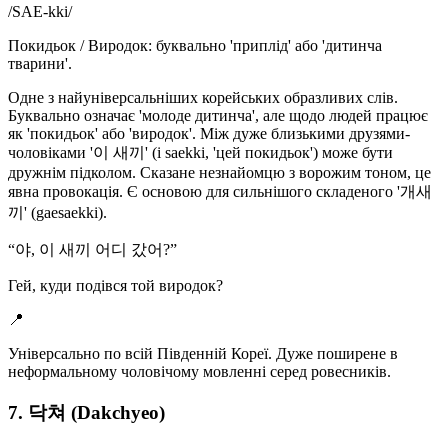
/
SAE-kki
/
Покидьок / Виродок: буквально 'приплід' або 'дитинча
тварини'.
Одне з найуніверсальніших корейських образливих слів.
Буквально означає 'молоде дитинча', але щодо людей працює
як 'покидьок' або 'виродок'. Між дуже близькими друзями-
чоловіками '이 새끼' (i saekki, 'цей покидьок') може бути
дружнім підколом. Сказане незнайомцю з ворожим тоном, це
явна провокація. Є основою для сильнішого складеного '개새
끼' (gaesaekki).
“
야, 이 새끼 어디 갔어?
”
Гей, куди подівся той виродок?
📍
Універсально по всій Південній Кореї. Дуже поширене в
неформальному чоловічому мовленні серед ровесників.
7. 닥쳐 (Dakchyeo)