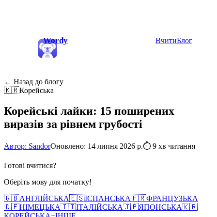
Wordy
Вчити
Блог
← Назад до блогу
🇰🇷
Корейська
Корейські лайки: 15 поширених
виразів за рівнем грубості
Автор: Sandor
Оновлено: 14 липня 2026 р.
⏱
9 хв читання
Готові вчитися?
Оберіть мову для початку!
🇬🇧
АНГЛІЙСЬКА
🇪🇸
ІСПАНСЬКА
🇫🇷
ФРАНЦУЗЬКА
🇩🇪
НІМЕЦЬКА
🇮🇹
ІТАЛІЙСЬКА
🇯🇵
ЯПОНСЬКА
🇰🇷
КОРЕЙСЬКА
+
ІНШЕ...