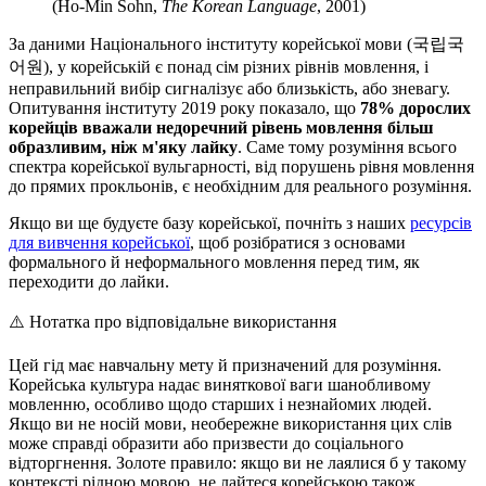
(Ho-Min Sohn,
The Korean Language
, 2001)
За даними Національного інституту корейської мови (국립국
어원), у корейській є понад сім різних рівнів мовлення, і
неправильний вибір сигналізує або близькість, або зневагу.
Опитування інституту 2019 року показало, що
78% дорослих
корейців вважали недоречний рівень мовлення більш
образливим, ніж м'яку лайку
. Саме тому розуміння всього
спектра корейської вульгарності, від порушень рівня мовлення
до прямих прокльонів, є необхідним для реального розуміння.
Якщо ви ще будуєте базу корейської, почніть з наших
ресурсів
для вивчення корейської
, щоб розібратися з основами
формального й неформального мовлення перед тим, як
переходити до лайки.
⚠️
Нотатка про відповідальне використання
Цей гід має навчальну мету й призначений для розуміння.
Корейська культура надає виняткової ваги шанобливому
мовленню, особливо щодо старших і незнайомих людей.
Якщо ви не носій мови, необережне використання цих слів
може справді образити або призвести до соціального
відторгнення. Золоте правило: якщо ви не лаялися б у такому
контексті рідною мовою, не лайтеся корейською також.