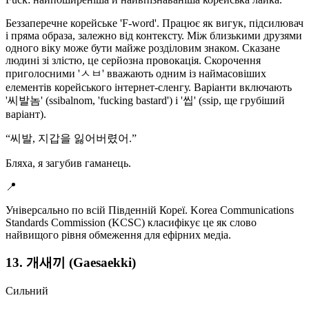
Беззаперечне корейське 'F-word'. Працює як вигук, підсилювач
і пряма образа, залежно від контексту. Між близькими друзями
одного віку може бути майже розділовим знаком. Сказане
людині зі злістю, це серйозна провокація. Скорочення
приголосними 'ㅅㅂ' вважають одним із наймасовіших
елементів корейського інтернет-сленгу. Варіанти включають
'씨발놈' (ssibalnom, 'fucking bastard') і '씹' (ssip, ще грубіший
варіант).
“
씨발, 지갑을 잃어버렸어.
”
Бляха, я загубив гаманець.
📍
Універсально по всій Південній Кореї. Korea Communications
Standards Commission (KCSC) класифікує це як слово
найвищого рівня обмеження для ефірних медіа.
13. 개새끼 (Gaesaekki)
Сильний