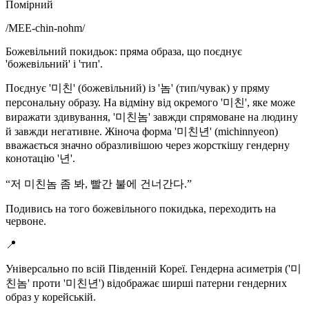
Помірний
/
MEE-chin-nohm
/
Божевільний покидьок: пряма образа, що поєднує
'божевільний' і 'тип'.
Поєднує '미친' (божевільний) із '놈' (тип/чувак) у пряму
персональну образу. На відміну від окремого '미친', яке може
виражати здивування, '미친놈' завжди спрямоване на людину
й завжди негативне. Жіноча форма '미친년' (michinnyeon)
вважається значно образливішою через жорсткішу гендерну
конотацію '년'.
“
저 미친놈 좀 봐, 빨간 불에 건너간다.
”
Подивись на того божевільного покидька, переходить на
червоне.
📍
Універсально по всій Південній Кореї. Гендерна асиметрія ('미
친놈' проти '미친년') відображає ширші патерни гендерних
образ у корейській.