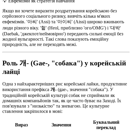
💡
Евфемізми як стратегія навчання
Якщо ви хочете виразити роздратування корейською без
серйозного соціального ризику, вивчіть кілька м'яких
евфемізмів. '아씨' (Assi) та '아이씨' (Aissi) широко вживають
люди різного віку. '헐' (Heol, приблизно 'ого/OMG') і '대박'
(Daebak, 'джекпот/неймовірно') передають сильні емоції без
жодної вульгарності. Такі слова показують емоційну
природність, але не переходять межі.
Роль 개- (Gae-, "собака") у корейській
лайці
Одна з найхарактерніших рис корейської лайки, продуктивне
використання префікса
개-
(gae-, значення "собака"). У
традиційній корейській культурі собак не сприймали як
домашніх компаньйонів так, як це часто буває на Заході. Їх
пов'язували з "низькістю" та зневагою. Це культурне
ставлення закріпилося в мові:
Буквальний
Вираз
Значення
переклад