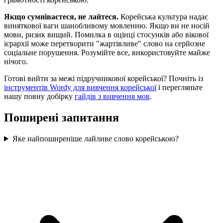
Якщо сумніваєтеся, не лайтеся.
Корейська культура надає
виняткової ваги шанобливому мовленню. Якщо ви не носій
мови, ризик вищий. Помилка в оцінці стосунків або вікової
ієрархії може перетворити "жартівливе" слово на серйозне
соціальне порушення. Розумійте все, використовуйте майже
нічого.
Готові вийти за межі підручникової корейської? Почніть із
інструментів Wordy для вивчення корейської
і перегляньте
нашу повну добірку
гайдів з вивчення мов
.
Поширені запитання
Яке найпоширеніше лайливе слово корейською?