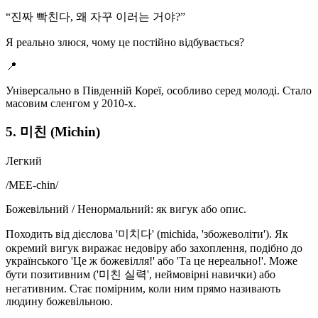
“
진짜 빡친다, 왜 자꾸 이러는 거야?
”
Я реально злюся, чому це постійно відбувається?
📍
Універсально в Південній Кореї, особливо серед молоді. Стало
масовим сленгом у 2010-х.
5. 미친 (Michin)
Легкий
/
MEE-chin
/
Божевільний / Ненормальний: як вигук або опис.
Походить від дієслова '미치다' (michida, 'збожеволіти'). Як
окремий вигук виражає недовіру або захоплення, подібно до
українського 'Це ж божевілля!' або 'Та це нереально!'. Може
бути позитивним ('미친 실력', неймовірні навички) або
негативним. Стає помірним, коли ним прямо називають
людину божевільною.