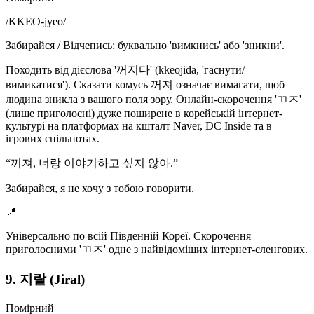
/
KKEO-jyeo
/
Забирайся / Відчепись: буквально 'вимкнись' або 'зникни'.
Походить від дієслова '꺼지다' (kkeojida, 'гаснути/
вимикатися'). Сказати комусь 꺼져 означає вимагати, щоб
людина зникла з вашого поля зору. Онлайн-скорочення 'ㄲㅈ'
(лише приголосні) дуже поширене в корейській інтернет-
культурі на платформах на кшталт Naver, DC Inside та в
ігрових спільнотах.
“
꺼져, 너랑 이야기하고 싶지 않아.
”
Забирайся, я не хочу з тобою говорити.
📍
Універсально по всій Південній Кореї. Скорочення
приголосними 'ㄲㅈ' одне з найвідоміших інтернет-сленгових.
9. 지랄 (Jiral)
Помірний