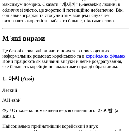
максимум помірно. Сказати "개새끼" (Gaesaekki) людині в
обличчя зі злістю, це жорстко й потенційно небезпечно. Вік,
соціальна ієрархія та стосунки між мовцем і слухачем
визначають жорсткість набагато більше, ніж саме слово.
М'які вирази
Це базові слова, які ви часто почуєте в повсякденних
неформальних розмовах корейською та в
корейських фільмах
.
Вони працюють як звичайні вигуки й легке роздратування,
яке більшість корейців не вважатиме справді образливим.
1. 아씨 (Assi)
Легкий
/
AH-sshi
/
Фу / От халепа: пом'якшена версія сильнішого '아 씨발' (a
ssibal).
Найсоціально прийнятніший корейський вигук