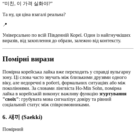
“
미친, 이 가격 실화야?
”
Та ну, ця ціна взагалі реальна?
📍
Універсально по всій Південній Кореї. Один із найгнучкіших
виразів, від захоплення до образи, залежно від контексту.
Помірні вирази
Помірна корейська лайка вже переходить у справді вульгарну
зону. Ці слова часто звучать між близькими друзями одного
віку, але недоречні в роботі, формальних ситуаціях або між
поколіннями. За словами лінгвіста Ho-Min Sohn, помірна
лайка в корейській виконує важливу функцію
згуртування
"своїх"
: грубувата мова сигналізує довіру та рівний
соціальний статус між співрозмовниками.
6. 새끼 (Saekki)
Помірний