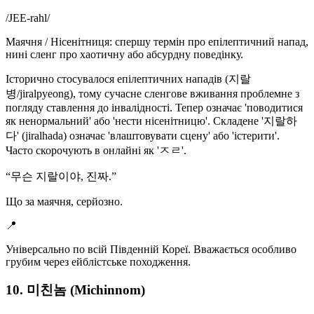
/
JEE-rahl
/
Маячня / Нісенітниця: спершу термін про епілептичний напад,
нині сленг про хаотичну або абсурдну поведінку.
Історично стосувалося епілептичних нападів (지랄
병/jiralpyeong), тому сучасне сленгове вживання проблемне з
погляду ставлення до інвалідності. Тепер означає 'поводитися
як ненормальний' або 'нести нісенітницю'. Складене '지랄하
다' (jiralhada) означає 'влаштовувати сцену' або 'істерити'.
Часто скорочують в онлайні як 'ㅈㄹ'.
“
무슨 지랄이야, 진짜.
”
Що за маячня, серйозно.
📍
Універсально по всій Південній Кореї. Вважається особливо
грубим через ейблістське походження.
10. 미친놈 (Michinnom)