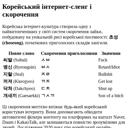
Корейський інтернет-сленг і
скорочення
Корейська інтернет-культура створила одну з
найвитонченіших у світі систем скорочення лайки,
побудовану на унікальній рисі корейської писемності:
초성
(choseong)
, початкових приголосних складів хангиля.
Повне слово
Скорочення приголосними
Значення
씨발
(Ssibal)
ㅅㅂ
Fuck
병신
(Byeongsin)
ㅂㅅ
Retard/Idiot
지랄
(Jiral)
ㅈㄹ
Bullshit
꺼져
(Kkeojyeo)
ㄲㅈ
Get lost
닥쳐
(Dakchyeo)
ㄷㅊ
Shut up
개새끼
(Gaesaekki)
ㄱㅅㄲ
Son of a bitch
Ці скорочення миттєво впізнає будь-який корейський
користувач інтернету. Вони допомагають обходити
автоматичні фільтри контенту на платформах на кшталт Naver,
Daum і KakaoTalk, але залишаються повністю зрозумілими для
людей. Дослідження 2020 року про корейський онлайн-