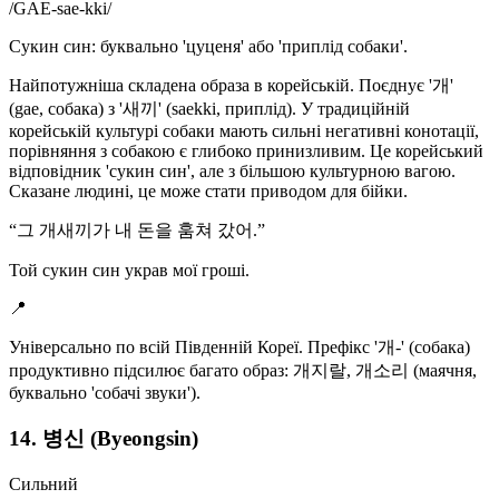
/
GAE-sae-kki
/
Сукин син: буквально 'цуценя' або 'приплід собаки'.
Найпотужніша складена образа в корейській. Поєднує '개'
(gae, собака) з '새끼' (saekki, приплід). У традиційній
корейській культурі собаки мають сильні негативні конотації,
порівняння з собакою є глибоко принизливим. Це корейський
відповідник 'сукин син', але з більшою культурною вагою.
Сказане людині, це може стати приводом для бійки.
“
그 개새끼가 내 돈을 훔쳐 갔어.
”
Той сукин син украв мої гроші.
📍
Універсально по всій Південній Кореї. Префікс '개-' (собака)
продуктивно підсилює багато образ: 개지랄, 개소리 (маячня,
буквально 'собачі звуки').
14. 병신 (Byeongsin)
Сильний