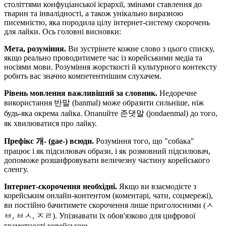
століттями конфуціанської ієрархії, змінами ставлення до
тварин та інвалідності, а також унікально виразною
писемністю, яка породила цілу інтернет-систему скорочень
для лайки. Ось головні висновки:
Мета, розуміння.
Ви зустрінете кожне слово з цього списку,
якщо реально проводитимете час із корейськими медіа та
носіями мови. Розуміння жорсткості й культурного контексту
робить вас значно компетентнішим слухачем.
Рівень мовлення важливіший за словник.
Недоречне
використання 반말 (banmal) може образити сильніше, ніж
будь-яка окрема лайка. Опanuйте 존댓말 (jondaenmal) до того,
як хвилюватися про лайку.
Префікс 개- (gae-) всюди.
Розуміння того, що "собака"
працює і як підсилювач образи, і як розмовний підсилювач,
допоможе розшифровувати величезну частину корейського
сленгу.
Інтернет-скорочення необхідні.
Якщо ви взаємодієте з
корейським онлайн-контентом (коментарі, чати, соцмережі),
ви постійно бачитимете скорочення лише приголосними (ㅅ
ㅂ, ㅂㅅ, ㅈㄹ). Упізнавати їх обов'язково для цифрової
грамотності корейською.