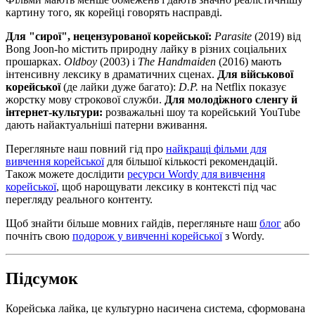
картину того, як корейці говорять насправді.
Для "сирої", нецензурованої корейської:
Parasite
(2019) від
Bong Joon-ho містить природну лайку в різних соціальних
прошарках.
Oldboy
(2003) і
The Handmaiden
(2016) мають
інтенсивну лексику в драматичних сценах.
Для військової
корейської
(де лайки дуже багато):
D.P.
на Netflix показує
жорстку мову строкової служби.
Для молодіжного сленгу й
інтернет-культури:
розважальні шоу та корейський YouTube
дають найактуальніші патерни вживання.
Перегляньте наш повний гід про
найкращі фільми для
вивчення корейської
для більшої кількості рекомендацій.
Також можете дослідити
ресурси Wordy для вивчення
корейської
, щоб нарощувати лексику в контексті під час
перегляду реального контенту.
Щоб знайти більше мовних гайдів, перегляньте наш
блог
або
почніть свою
подорож у вивченні корейської
з Wordy.
Підсумок
Корейська лайка, це культурно насичена система, сформована