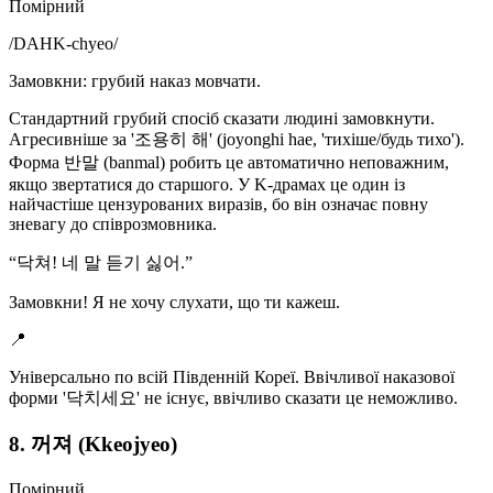
Помірний
/
DAHK-chyeo
/
Замовкни: грубий наказ мовчати.
Стандартний грубий спосіб сказати людині замовкнути.
Агресивніше за '조용히 해' (joyonghi hae, 'тихіше/будь тихо').
Форма 반말 (banmal) робить це автоматично неповажним,
якщо звертатися до старшого. У K-драмах це один із
найчастіше цензурованих виразів, бо він означає повну
зневагу до співрозмовника.
“
닥쳐! 네 말 듣기 싫어.
”
Замовкни! Я не хочу слухати, що ти кажеш.
📍
Універсально по всій Південній Кореї. Ввічливої наказової
форми '닥치세요' не існує, ввічливо сказати це неможливо.
8. 꺼져 (Kkeojyeo)
Помірний