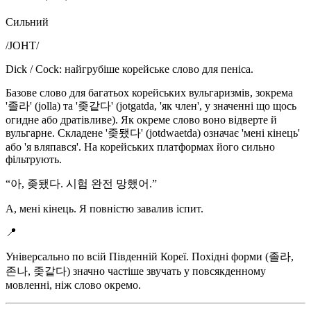
Сильний
/
JOHT
/
Dick / Cock: найгрубіше корейське слово для пеніса.
Базове слово для багатьох корейських вульгаризмів, зокрема
'졸라' (jolla) та '좆같다' (jotgatda, 'як член', у значенні що щось
огидне або дратівливе). Як окреме слово воно відверте й
вульгарне. Складене '좆됐다' (jotdwaetda) означає 'мені кінець'
або 'я вляпався'. На корейських платформах його сильно
фільтрують.
“
아, 좆됐다. 시험 완전 망했어.
”
А, мені кінець. Я повністю завалив іспит.
📍
Універсально по всій Південній Кореї. Похідні форми (졸라,
존나, 좆같다) значно частіше звучать у повсякденному
мовленні, ніж слово окремо.