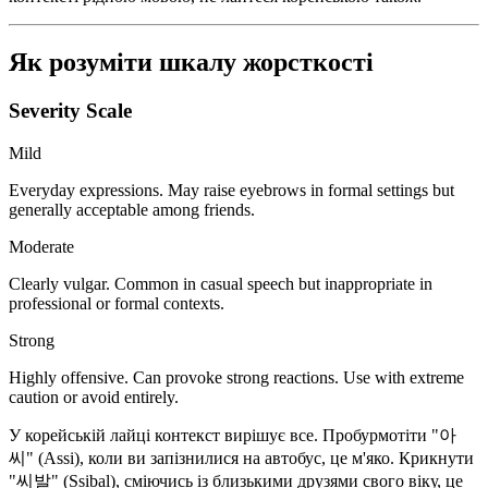
Як розуміти шкалу жорсткості
Severity Scale
Mild
Everyday expressions. May raise eyebrows in formal settings but
generally acceptable among friends.
Moderate
Clearly vulgar. Common in casual speech but inappropriate in
professional or formal contexts.
Strong
Highly offensive. Can provoke strong reactions. Use with extreme
caution or avoid entirely.
У корейській лайці контекст вирішує все. Пробурмотіти "아
씨" (Assi), коли ви запізнилися на автобус, це м'яко. Крикнути
"씨발" (Ssibal), сміючись із близькими друзями свого віку, це