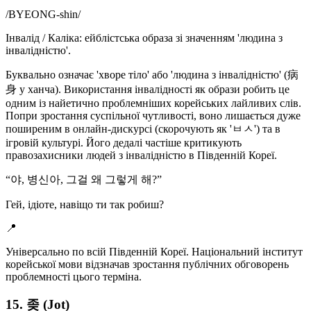
/
BYEONG-shin
/
Інвалід / Каліка: ейблістська образа зі значенням 'людина з
інвалідністю'.
Буквально означає 'хворе тіло' або 'людина з інвалідністю' (病
身 у ханча). Використання інвалідності як образи робить це
одним із найетично проблемніших корейських лайливих слів.
Попри зростання суспільної чутливості, воно лишається дуже
поширеним в онлайн-дискурсі (скорочують як 'ㅂㅅ') та в
ігровій культурі. Його дедалі частіше критикують
правозахисники людей з інвалідністю в Південній Кореї.
“
야, 병신아, 그걸 왜 그렇게 해?
”
Гей, ідіоте, навіщо ти так робиш?
📍
Універсально по всій Південній Кореї. Національний інститут
корейської мови відзначав зростання публічних обговорень
проблемності цього терміна.
15. 좆 (Jot)