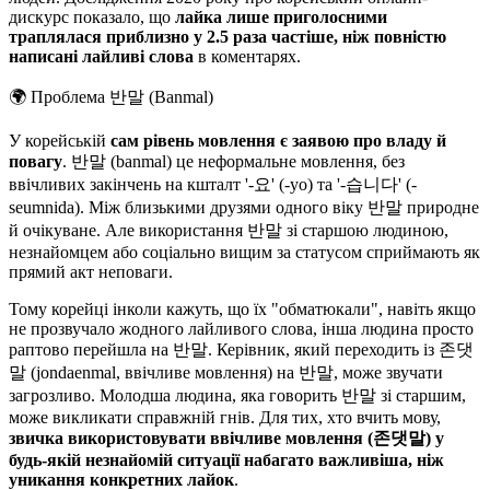
дискурс показало, що
лайка лише приголосними
траплялася приблизно у 2.5 раза частіше, ніж повністю
написані лайливі слова
в коментарях.
🌍
Проблема 반말 (Banmal)
У корейській
сам рівень мовлення є заявою про владу й
повагу
. 반말 (banmal) це неформальне мовлення, без
ввічливих закінчень на кшталт '-요' (-yo) та '-습니다' (-
seumnida). Між близькими друзями одного віку 반말 природне
й очікуване. Але використання 반말 зі старшою людиною,
незнайомцем або соціально вищим за статусом сприймають як
прямий акт неповаги.
Тому корейці інколи кажуть, що їх "обматюкали", навіть якщо
не прозвучало жодного лайливого слова, інша людина просто
раптово перейшла на 반말. Керівник, який переходить із 존댓
말 (jondaenmal, ввічливе мовлення) на 반말, може звучати
загрозливо. Молодша людина, яка говорить 반말 зі старшим,
може викликати справжній гнів. Для тих, хто вчить мову,
звичка використовувати ввічливе мовлення (존댓말) у
будь-якій незнайомій ситуації набагато важливіша, ніж
уникання конкретних лайок
.