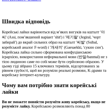
Швидка відповідь
Корейські лайки варіюються від м’яких вигуків на кшталт '아
씨' (Assi, пом’якшений варіант 'shit') і '제기랄' (Jegiral, 'чорт
забирай') до вкрай сильних образ на кшталт '씨발' (Ssibal,
корейський аналог F-word) і '개새끼' (Gaesaekki, 'сукин син').
Корейська лайка сильно сформована конфуціанською
ієрархією, використання неформальної мови (반말/banmal) не з
тією людиною саме по собі може бути серйозною образою. У
цьому гіді зібрано 15 ключових термінів, відсортованих за
рівнем грубості, щоб ви розуміли реальні розмови, K-драми та
корейську інтернет-культуру.
Чому вам потрібно знати корейські
лайки
Ви не зможете повністю розуміти живу корейську, якщо не
розумієте лайку.
Корейською розмовляють понад 80