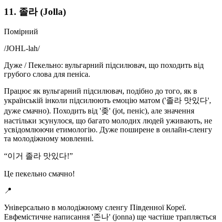
11. 졸라 (Jolla)
Помірний
/
JOHL-lah
/
Дуже / Пекельно: вульгарний підсилювач, що походить від
грубого слова для пеніса.
Працює як вульгарний підсилювач, подібно до того, як в
українській інколи підсилюють емоцію матом ('졸라 맛있다',
дуже смачно). Походить від '좆' (jot, пеніс), але значення
настільки зсунулося, що багато молодих людей уживають, не
усвідомлюючи етимологію. Дуже поширене в онлайн-сленгу
та молодіжному мовленні.
“
이거 졸라 맛있다!
”
Це пекельно смачно!
📍
Універсально в молодіжному сленгу Південної Кореї.
Евфемістичне написання '존나' (jonna) ще частіше трапляється