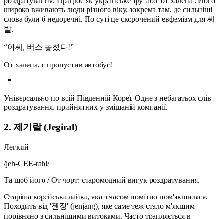
роздратування. Працює як українське 'фу' або 'от халепа'. Його
широко вживають люди різного віку, зокрема там, де сильніші
слова були б недоречні. По суті це скорочений евфемізм для 씨
발.
“
아씨, 버스 놓쳤다!
”
От халепа, я пропустив автобус!
📍
Універсально по всій Південній Кореї. Одне з небагатьох слів
роздратування, прийнятних у змішаній компанії.
2. 제기랄 (Jegiral)
Легкий
/
jeh-GEE-rahl
/
Та щоб його / От чорт: старомодний вигук роздратування.
Старіша корейська лайка, яка з часом помітно пом'якшилася.
Походить від '젠장' (jenjang), яке саме теж стало м'якшим
порівняно з сильнішими витоками. Часто трапляється в