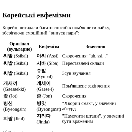
Корейські евфемізми
Корейці вигадали багато способів пом'якшити лайку,
зберігаючи емоційний "випуск пари":
Оригінал
Евфемізм
Значення
(вульгарно)
씨발
(Ssibal)
아씨
(Assi)
Скорочення: "ah, ssi..."
씨발
(Ssibal)
시바
(Siba)
Переставлені склади
슈발
씨발
(Ssibal)
Зсув звучання
(Syubal)
개새끼
개세이
Пом'якшене закінчення
(Gaesaekki)
(Gaese-i)
좆
(Jot)
존
(Jon)
Скорочення
병신
병맛
"Хворий смак", у значенні
абсурд
(Byeongsin)
(Byeongmat)
지리다
"Намочити штани", у значенні
지랄
(Jiral)
бути враженим
(Jirida)