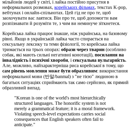
мільйонів людей у світі, і лайка постійно присутня в
неформальних розмовах,
корейських фільмах
, текстах K-pop,
вебтунах і онлайн-спільнотах. Цей гід не про те, щоб
заохочувати вас лаятися. Він про те, щоб допомогти вам
розпізнавати й розуміти те, з чим ви неминуче зіткнетеся.
Корейська лайка працює інакше, ніж українська, на базовому
рівні. Якщо в українській лайка часто спирається на
сексуальну лексику та теми фізіології, то корейська лайка
тримається на трьох опорах:
образи через тварин
(особливо
собак, які мають сильні негативні конотації),
посилання на
інвалідність і психічні хвороби
, і
сексуальна вульгарність
.
Але, можливо, найхарактерніша риса корейської в тому, що
сам рівень мовлення може бути образливим
: використання
неформальної мови (반말/banmal) з "не тією" людиною в
багатьох ситуаціях сприймають так само серйозно, як прямий
образливий випад.
"Korean is one of the world's most hierarchically
structured languages. The honorific system is not
merely a grammatical feature; it is a moral framework.
Violating speech-level expectations carries social
consequences that English speakers often fail to
anticipate."