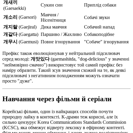
개새끼
Сукин син
Приплід собаки
(Gaesaekki)
Маячня /
개소리
(Gaesori)
Собачі звуки
Нісенітниця
개지랄
(Gaejiral)
Дика маячня
Собачий напад
개같다
(Gaegatta)
Паршиво / Жахливо
Собакоподібне
개무시
(Gaemusi)
Повне ігнорування
"Собаче" ігнорування
Префікс також еволюціонував у нейтральний підсилювач
серед молоді:
개맛있다
(gaemashitda, "dog-delicious" у значенні
"неймовірно смачно") використовує той самий префікс без
наміру образити. Такий зсув значення схожий на те, як деякі
підсилювачі з негативним походженням можуть означати
просто "дуже".
Навчання через фільми й серіали
Корейські фільми, один із найкращих способів почути
природну лайку в контексті. K-драми теж корисні, але їх
сильно цензурує Korea Communications Standards Commission
(KCSC), яка обмежує відверту лексику в ефірному контенті.
Фільми мають менше обмежень і дають значно реалістичнішу