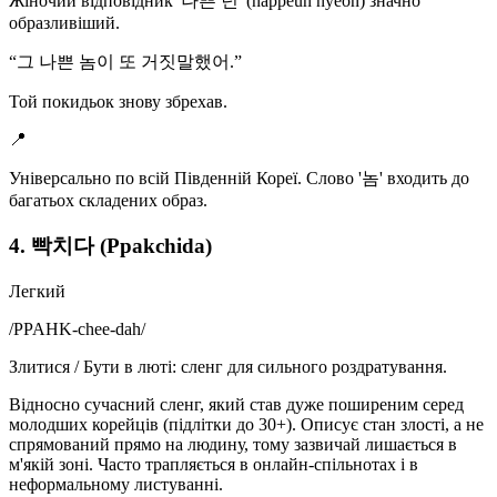
Жіночий відповідник '나쁜 년' (nappeun nyeon) значно
образливіший.
“
그 나쁜 놈이 또 거짓말했어.
”
Той покидьок знову збрехав.
📍
Універсально по всій Південній Кореї. Слово '놈' входить до
багатьох складених образ.
4. 빡치다 (Ppakchida)
Легкий
/
PPAHK-chee-dah
/
Злитися / Бути в люті: сленг для сильного роздратування.
Відносно сучасний сленг, який став дуже поширеним серед
молодших корейців (підлітки до 30+). Описує стан злості, а не
спрямований прямо на людину, тому зазвичай лишається в
м'якій зоні. Часто трапляється в онлайн-спільнотах і в
неформальному листуванні.