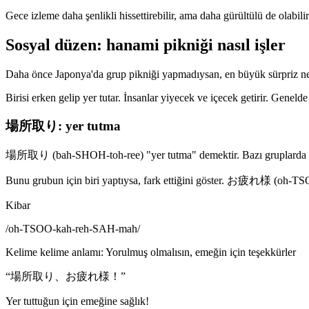
Gece izleme daha şenlikli hissettirebilir, ama daha gürültülü de olabili
Sosyal düzen: hanami pikniği nasıl işler
Daha önce Japonya'da grup pikniği yapmadıysan, en büyük sürpriz ne 
Birisi erken gelip yer tutar. İnsanlar yiyecek ve içecek getirir. Genel
場所取り: yer tutma
場所取り (bah-SHOH-toh-ree) "yer tutma" demektir. Bazı gruplarda bunu 
Bunu grubun için biri yaptıysa, fark ettiğini göster. お疲れ様 (oh-TSO
Kibar
/
oh-TSOO-kah-reh-SAH-mah
/
Kelime kelime anlamı
:
Yorulmuş olmalısın, emeğin için teşekkürler
“
場所取り、お疲れ様！
”
Yer tuttuğun için emeğine sağlık!