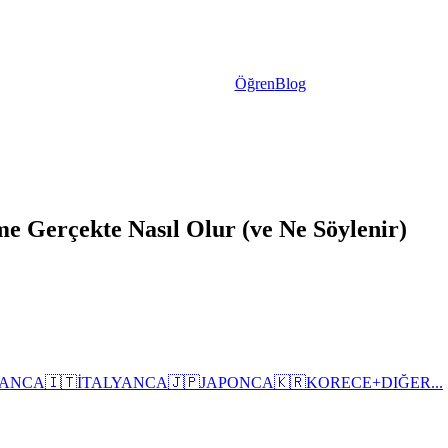
Öğren
Blog
e Gerçekte Nasıl Olur (ve Ne Söylenir)
ANCA
🇮🇹
İTALYANCA
🇯🇵
JAPONCA
🇰🇷
KORECE
+
DIĞER...