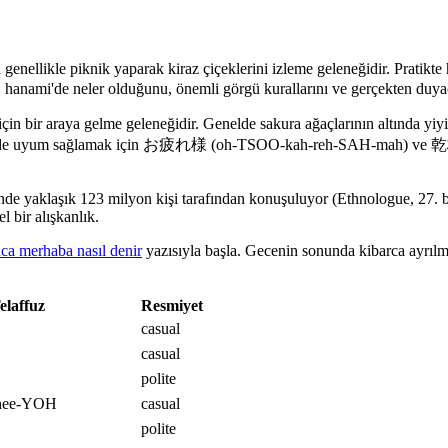
llikle piknik yaparak kiraz çiçeklerini izleme geleneğidir. Pratikte 
 hanami'de neler olduğunu, önemli görgü kurallarını ve gerçekten duyac
r araya gelme geleneğidir. Genelde sakura ağaçlarının altında yiyip içe
l şekilde uyum sağlamak için お疲れ様 (oh-TSOO-kah-reh-SAH-mah) ve 乾杯
de yaklaşık 123 milyon kişi tarafından konuşuluyor (Ethnologue, 27. b
 bir alışkanlık.
ca merhaba nasıl denir
yazısıyla başla. Gecenin sonunda kibarca ayrıl
elaffuz
Resmiyet
casual
casual
polite
shee-YOH
casual
polite