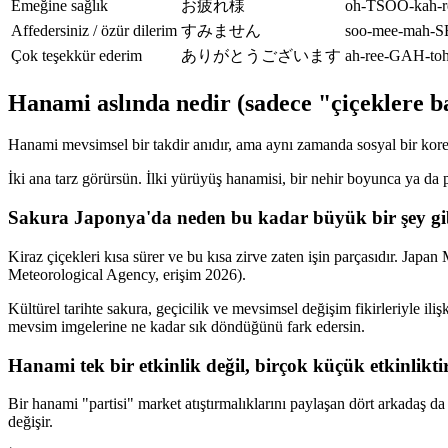
Emeğine sağlık
お疲れ様
oh-TSOO-kah-
Affedersiniz / özür dilerim
すみません
soo-mee-mah-
Çok teşekkür ederim
ありがとうございます
ah-ree-GAH-to
Hanami aslında nedir (sadece "çiçeklere 
Hanami mevsimsel bir takdir anıdır, ama aynı zamanda sosyal bir koreog
İki ana tarz görürsün. İlki yürüyüş hanamisi, bir nehir boyunca ya da 
Sakura Japonya'da neden bu kadar büyük bir şey gibi
Kiraz çiçekleri kısa sürer ve bu kısa zirve zaten işin parçasıdır. Jap
Meteorological Agency, erişim 2026).
Kültürel tarihte sakura, geçicilik ve mevsimsel değişim fikirleriyle i
mevsim imgelerine ne kadar sık döndüğünü fark edersin.
Hanami tek bir etkinlik değil, birçok küçük etkinlikti
Bir hanami "partisi" market atıştırmalıklarını paylaşan dört arkadaş da 
değişir.