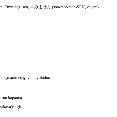
rı takip et. Emin değilsen, すみません (soo-mee-mah-SEN) diyerek
aklaşmanın en güvenli yoludur.
arını kapatma.
zakaya'ya git.