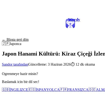
Wordy
← Bloga geri dön
🇯🇵
Japonca
Japon Hanami Kültürü: Kiraz Çiçeği İzlem
Sandor tarafından
Güncelleme: 3 Haziran 2026
⏱
12 dk okuma
Ogrenmeye hazir misin?
Baslamak icin bir dil sec!
🇬🇧
İNGILIZCE
🇪🇸
İSPANYOLCA
🇫🇷
FRANSIZCA
🇩🇪
ALM