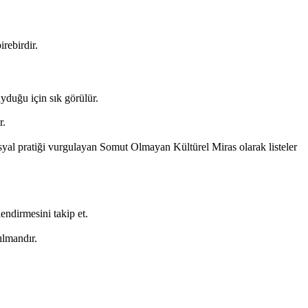
rebirdir.
uyduğu için sık görülür.
r.
l pratiği vurgulayan Somut Olmayan Kültürel Miras olarak listeler
endirmesini takip et.
ılmandır.