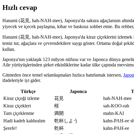
Hızlı cevap
Hanami (花見, hah-NAH-mee), Japonya'da sakura ağaçlarının altında gene
yiyecek ve içecek paylaşma, kibar ve baskısız sohbet etme. Bu rehber,
Hanami (花見, hah-NAH-mee), Japonya'da kiraz çiçeklerini izlemek için bi
temiz tut, ağaçlara ve çevrendekilere saygı göster. Ortama doğa
kullan.
Japonya'nın yaklaşık 123 milyon nüfusu var ve Japonca dünya genelin
Aile yürüyüşlerinden şirket etkinliklerine kadar ülke çapında mevsimsel
Gitmeden önce temel selamlaşmaları hızlıca hatırlamak istersen,
Japon
ifadeleriyle iyi gider.
Türkçe
Japonca
T
Kiraz çiçeği izleme
花見
hah-NAH-mee
Kiraz çiçekleri
桜
sah-KOO-rah
Tam çiçeklenme
満開
mahn-KAI
Hadi kadeh kaldıralım
乾杯しよう
kahn-PAH-ee 
Şerefe!
乾杯
kahn-PAH-ee