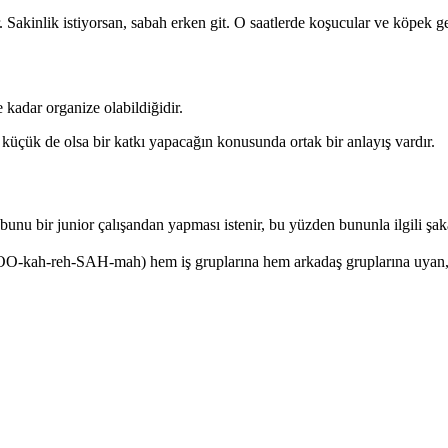
r. Sakinlik istiyorsan, sabah erken git. O saatlerde koşucular ve köpek g
kadar organize olabildiğidir.
de küçük de olsa bir katkı yapacağın konusunda ortak bir anlayış vardır.
bir junior çalışandan yapması istenir, bu yüzden bununla ilgili şaka
O-kah-reh-SAH-mah) hem iş gruplarına hem arkadaş gruplarına uyan, so