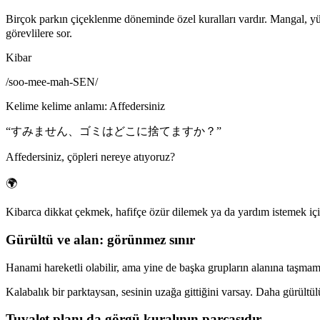
Birçok parkın çiçeklenme döneminde özel kuralları vardır. Mangal, y
görevlilere sor.
Kibar
/
soo-mee-mah-SEN
/
Kelime kelime anlamı
:
Affedersiniz
“
すみません、ゴミはどこに捨てますか？
”
Affedersiniz, çöpleri nereye atıyoruz?
🌍
Kibarca dikkat çekmek, hafifçe özür dilemek ya da yardım istemek içi
Gürültü ve alan: görünmez sınır
Hanami hareketli olabilir, ama yine de başka grupların alanına taşmam
Kalabalık bir parktaysan, sesinin uzağa gittiğini varsay. Daha gürültülü
Tuvalet planı da görgü kuralının parçasıdır