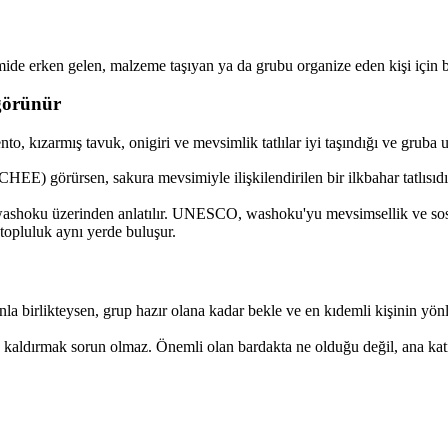
mide erken gelen, malzeme taşıyan ya da grubu organize eden kişi için bi
 görünür
ento, kızarmış tavuk, onigiri ve mevsimlik tatlılar iyi taşındığı ve gruba 
) görürsen, sakura mevsimiyle ilişkilendirilen bir ilkbahar tatlısıdı
hoku üzerinden anlatılır. UNESCO, washoku'yu mevsimsellik ve sosya
pluluk aynı yerde buluşur.
a birlikteysen, grup hazır olana kadar bekle ve en kıdemli kişinin yönl
h kaldırmak sorun olmaz. Önemli olan bardakta ne olduğu değil, ana kat