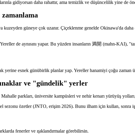
şlarınla gidiyorsan daha rahattır, ama temizlik ve düşüncelilik yine de ön
e zamanlama
onya kuzeyden güneye çok uzanır. Çiçeklenme genelde Okinawa'da daha
l et. Yereller de aynısını yapar. Bu yüzden insanların 満開 (mahn-KAI),
k yerine esnek günübirlik planlar yap. Yereller hanamiyi çoğu zaman ün
ınaklar ve "gündelik" yerler
. Mahalle parkları, üniversite kampüsleri ve nehir kenarı yürüyüş yolları
 sezonu özetler (JNTO, erişim 2026). Bunu ilham için kullan, sonra iş çı
arda fenerler ve ışıklandırmalar görebilirsin.