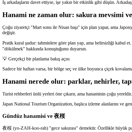
İş arkadaşların davet ettiyse, işe yakın bir etkinlik gibi düşün. Arkada
Hanami ne zaman olur: sakura mevsimi v
Çoğu ziyaretçi "Mart sonu ile Nisan başı" için plan yapar, ama Jap
değişir.
Pratik kural şudur: tahminlere göre plan yap, ama belirsizliği kabu
"dökülmek" hakkında konuştuğunu duyarsın.
💡
Gerçekçi bir planlama bakış açısı
Sadece bir haftan varsa, bir bölge seç ve ülke boyunca çiçek kovalama
Hanami nerede olur: parklar, nehirler, tap
Turist rehberleri ünlü yerleri öne çıkarır, ama hanaminin çoğu yereldir
Japan National Tourism Organization, başlıca izleme alanlarını ve genel
Gündüz hanamisi ve 夜桜
夜桜 (yo-ZAH-koo-rah) "gece sakurası" demektir. Özellikle büyük parkl