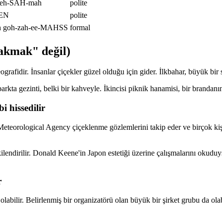
reh-SAH-mah
polite
SEN
polite
h goh-zah-ee-MAHSS
formal
bakmak" değil)
rafidir. İnsanlar çiçekler güzel olduğu için gider. İlkbahar, büyük bir
parkta gezinti, belki bir kahveyle. İkincisi piknik hanamisi, bir branda
 hissedilir
an Meteorological Agency çiçeklenme gözlemlerini takip eder ve birçok ki
lişkilendirilir. Donald Keene'in Japon estetiği üzerine çalışmalarını o
r
olabilir. Belirlenmiş bir organizatörü olan büyük bir şirket grubu da ola