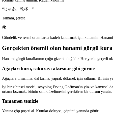
Kelime kelime anlamı
:
Kadeh kaldırma
“
じゃあ、乾杯！
”
Tamam, şerefe!
🌍
Gündelik ve resmi ortamlarda kadeh kaldırmak için kullanılır. Hanamide,
Gerçekten önemli olan hanami görgü kural
Hanami görgü kurallarının çoğu gizemli değildir. Her yerde geçerli o
Ağaçları koru, sakurayı aksesuar gibi görme
Ağaçlara tırmanma, dal kırma, yaprak dökmek için sallama. Birinin yap
İyi bir zihinsel model, sosyolog Erving Goffman'ın yüz ve kamusal dav
ortamı bozmak, birinin seni düzeltmesini gerektiren bir durum yaratır
Tamamen temizle
Yanına çöp poşeti al. Kutular doluysa, çöpünü yanında götür.