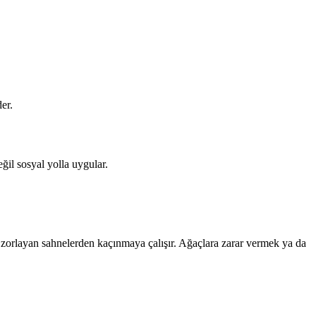
er.
il sosyal yolla uygular.
e zorlayan sahnelerden kaçınmaya çalışır. Ağaçlara zarar vermek ya da