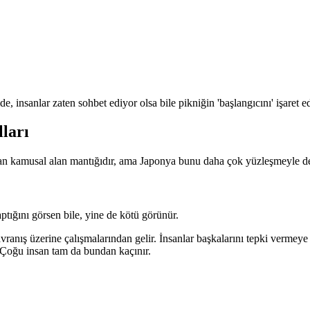
 insanlar zaten sohbet ediyor olsa bile pikniğin 'başlangıcını' işaret ed
ları
lan kamusal alan mantığıdır, ama Japonya bunu daha çok yüzleşmeyle değ
tığını görsen bile, yine de kötü görünür.
ranış üzerine çalışmalarından gelir. İnsanlar başkalarını tepki vermey
. Çoğu insan tam da bundan kaçınır.