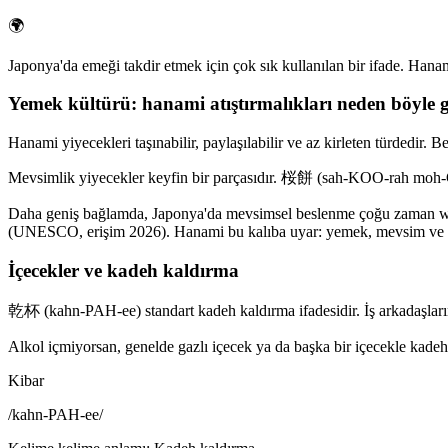
🌍
Japonya'da emeği takdir etmek için çok sık kullanılan bir ifade. Hana
Yemek kültürü: hanami atıştırmalıkları neden böyle
Hanami yiyecekleri taşınabilir, paylaşılabilir ve az kirleten türdedir. B
Mevsimlik yiyecekler keyfin bir parçasıdır. 桜餅 (sah-KOO-rah moh-CHEE
Daha geniş bağlamda, Japonya'da mevsimsel beslenme çoğu zaman was
(UNESCO, erişim 2026). Hanami bu kalıba uyar: yemek, mevsim ve to
İçecekler ve kadeh kaldırma
乾杯 (kahn-PAH-ee) standart kadeh kaldırma ifadesidir. İş arkadaşlarınl
Alkol içmiyorsan, genelde gazlı içecek ya da başka bir içecekle kade
Kibar
/
kahn-PAH-ee
/