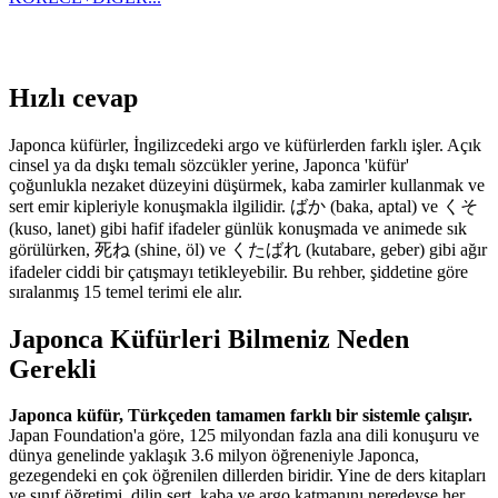
Hızlı cevap
Japonca küfürler, İngilizcedeki argo ve küfürlerden farklı işler. Açık
cinsel ya da dışkı temalı sözcükler yerine, Japonca 'küfür'
çoğunlukla nezaket düzeyini düşürmek, kaba zamirler kullanmak ve
sert emir kipleriyle konuşmakla ilgilidir. ばか (baka, aptal) ve くそ
(kuso, lanet) gibi hafif ifadeler günlük konuşmada ve animede sık
görülürken, 死ね (shine, öl) ve くたばれ (kutabare, geber) gibi ağır
ifadeler ciddi bir çatışmayı tetikleyebilir. Bu rehber, şiddetine göre
sıralanmış 15 temel terimi ele alır.
Japonca Küfürleri Bilmeniz Neden
Gerekli
Japonca küfür, Türkçeden tamamen farklı bir sistemle çalışır.
Japan Foundation'a göre, 125 milyondan fazla ana dili konuşuru ve
dünya genelinde yaklaşık 3.6 milyon öğreneniyle Japonca,
gezegendeki en çok öğrenilen dillerden biridir. Yine de ders kitapları
ve sınıf öğretimi, dilin sert, kaba ve argo katmanını neredeyse her