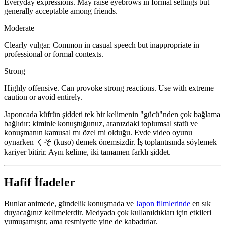
Everyday expressions. May raise eyebrows in formal settings but
generally acceptable among friends.
Moderate
Clearly vulgar. Common in casual speech but inappropriate in
professional or formal contexts.
Strong
Highly offensive. Can provoke strong reactions. Use with extreme
caution or avoid entirely.
Japoncada küfrün şiddeti tek bir kelimenin "gücü"nden çok bağlama
bağlıdır: kiminle konuştuğunuz, aranızdaki toplumsal statü ve
konuşmanın kamusal mı özel mi olduğu. Evde video oyunu
oynarken くそ (kuso) demek önemsizdir. İş toplantısında söylemek
kariyer bitirir. Aynı kelime, iki tamamen farklı şiddet.
Hafif İfadeler
Bunlar animede, gündelik konuşmada ve
Japon filmlerinde
en sık
duyacağınız kelimelerdir. Medyada çok kullanıldıkları için etkileri
yumuşamıştır, ama resmiyette yine de kabadırlar.