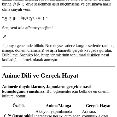
birine きさま diye seslenmek aşırı küçümseme ve çatışmaya hazır
olma sinyali verir.
“
きさま、許さないぞ！
”
Sen, seni asla affetmeyeceğim!
📍
Japonya genelinde bilinir. Neredeyse sadece kurgu eserlerde (anime,
manga, dönem dramaları) ve aşırı hararetli gerçek kavgada görülür.
Dilbilimci Sachiko Ide, hitap terimlerinin toplumsal ilişkileri nasıl
kodladığına örnek olarak anmıştır.
Anime Dili ve Gerçek Hayat
Animede duyduklarınız, Japonların gerçekte nasıl
konuştuğunu yansıtmaz.
Bu, öğrenenler için belki de en önemli
kültürel nottur.
Özellik
Anime/Manga
Gerçek Hayat
Aksiyon yapımlarında
Ara sıra,
くそ (kuso) sıklığı
neredeyse her iki cümleden
çoğunlukla özel