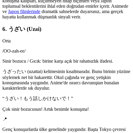
konuşma kalıpları, küçümseyen hitap biçimleri veya Japon
toplumsal beklentilerini ihlal eden doğrudan emirler içerir. Animede
ve
Japon filmlerinde
dramatik sahnelerde duyarsınız, ama gerçek
hayatta kullanmak düşmanlık sinyali verir.
6. うざい (Uzai)
Orta
/
OO-zah-ee
/
Sinir bozucu / Gıcık: birine karşı açık bir rahatsızlık ifadesi.
うざったい (uzattai) kelimesinin kısaltmasıdır. Bunu birinin yüzüne
söylemek net bir hakarettir. Okul çağında ve genç yetişkin
konuşmasında yaygındır. Anime'de ısrarcı davranıştan bunalan
karakterlerde sık duyulur.
“
うざい！もう話しかけないで！
”
Çok sinir bozucusun! Artık benimle konuşma!
📍
Genç konuşurlarda ülke genelinde yaygındır. Başta Tokyo çevresi