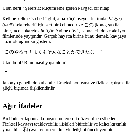
Ulan herif / Şerefsiz: küçümseme içeren kavgacı bir hitap.
Kelime kelime 'şu herif' gibi, ama küçümseyen bir tonla. やろう
(yarō) 'adam/herif' için sert bir kelimedir ve この (kono, şu) ile
birleşince hakarete dönüşür. Anime dövüş sahnelerinde ve aksiyon
filmlerinde yaygındır. Gerçek hayatta birine bunu demek, kavgaya
hazır olduğunuzu gösterir.
“
このやろう！よくもそんなことができたな！
”
Ulan herif! Bunu nasıl yapabildin!
📍
Japonya genelinde kullanılır. Erkeksi konuşma ve fiziksel çatışma ile
güçlü biçimde ilişkilendirilir.
Ağır İfadeler
Bu ifadeler Japonca konuşmanın en sert düzeyini temsil eder.
Fiziksel kavgayı tetikleyebilir, ilişkileri bitirebilir ve kalıcı kırgınlık
yaratabilir. 和 (wa, uyum) ve dolaylı iletişimi önceleyen bir