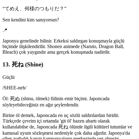
“
てめえ、何様のつもりだ？
”
Sen kendini kim sanıyorsun?
📍
Japonya genelinde bilinir. Erkeksi saldırgan konuşmayla güçlü
biçimde ilişkilendirilir. Shonen animede (Naruto, Dragon Ball,
Bleach) çok yaygındır ama gerçek konuşmada nadirdir.
13. 死ね (Shine)
Güçlü
/
SHEE-neh
/
Öl: 死ぬ (shinu, ölmek) fiilinin emir biçimi. Japoncada
söyleyebileceğiniz en ağır şeylerdendir.
Birine öl demek, Japoncada en uç sözlü saldırılardan biridir.
Türkçede çevrim içi ortamda 'git öl' bazen abartı olarak
kullanılabilse de, Japoncada 死ね ölümle ilgili kültürel tutumlar ve
kamusal uyum sözleşmesi nedeniyle çok daha ağırdır. Japonya'da
siber zorbalık karşıtı kampanyaların merkezinde yer almıştır.