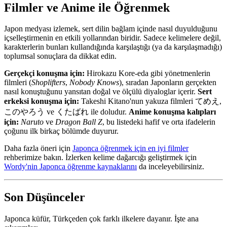
Filmler ve Anime ile Öğrenmek
Japon medyası izlemek, sert dilin bağlam içinde nasıl duyulduğunu
içselleştirmenin en etkili yollarından biridir. Sadece kelimelere değil,
karakterlerin bunları kullandığında karşılaştığı (ya da karşılaşmadığı)
toplumsal sonuçlara da dikkat edin.
Gerçekçi konuşma için:
Hirokazu Kore-eda gibi yönetmenlerin
filmleri (
Shoplifters
,
Nobody Knows
), sıradan Japonların gerçekten
nasıl konuştuğunu yansıtan doğal ve ölçülü diyaloglar içerir.
Sert
erkeksi konuşma için:
Takeshi Kitano'nun yakuza filmleri てめえ,
このやろう ve くたばれ ile doludur.
Anime konuşma kalıpları
için:
Naruto
ve
Dragon Ball Z
, bu listedeki hafif ve orta ifadelerin
çoğunu ilk birkaç bölümde duyurur.
Daha fazla öneri için
Japonca öğrenmek için en iyi filmler
rehberimize bakın. İzlerken kelime dağarcığı geliştirmek için
Wordy'nin Japonca öğrenme kaynaklarını
da inceleyebilirsiniz.
Son Düşünceler
Japonca küfür, Türkçeden çok farklı ilkelere dayanır. İşte ana