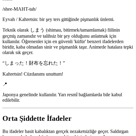
/
shee-MAHT-tah
/
Eyvah / Kahretsin: bir şey ters gittiğinde pişmanlık ünlemi.
Teknik olarak しまう (shimau, bitirmek/tamamlamak) fiilinin
geçmiş zamanıdır ve talihsiz bir şey olduğunu anlatmak için
kullanılır. Öğrenenler için en güvenli 'küfür' benzeri ifadelerden
biridir, kaba olmadan sinir ve pişmanlık taşır. Animede hatalara tepki
olarak sık geçer.
“
しまった！財布を忘れた！
”
Kahretsin! Cüzdanımı unuttum!
📍
Japonya genelinde kullanılır. Yarı resmî bağlamlarda bile kabul
edilebilir.
Orta Şiddette İfadeler
Bu ifadeler basit kabalıktan gerçek nezaketsizliğe geçer. Saldırgan