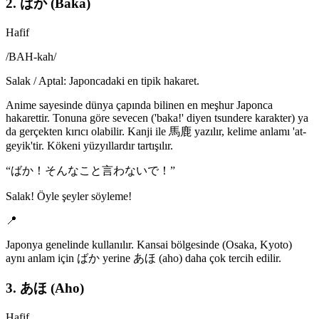
2. ばか (Baka)
Hafif
/
BAH-kah
/
Salak / Aptal: Japoncadaki en tipik hakaret.
Anime sayesinde dünya çapında bilinen en meşhur Japonca
hakarettir. Tonuna göre sevecen ('baka!' diyen tsundere karakter) ya
da gerçekten kırıcı olabilir. Kanji ile 馬鹿 yazılır, kelime anlamı 'at-
geyik'tir. Kökeni yüzyıllardır tartışılır.
“
ばか！そんなこと言わないで！
”
Salak! Öyle şeyler söyleme!
📍
Japonya genelinde kullanılır. Kansai bölgesinde (Osaka, Kyoto)
aynı anlam için ばか yerine あほ (aho) daha çok tercih edilir.
3. あほ (Aho)
Hafif