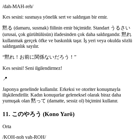
/
dah-MAH-reh
/
Kes sesini: susmaya yönelik sert ve saldırgan bir emir.
黙る (damaru, susmak) fiilinin emir biçimidir. Standart うるさい
(urusai, çok gürültülüsün) ifadesinden çok daha saldırgandır. 黙れ
kullanmak gerçek öfke ve baskınlık taşır. İş yeri veya okulda sözlü
saldırganlık sayılır.
“
黙れ！お前に関係ないだろう！
”
Kes sesini! Seni ilgilendirmez!
📍
Japonya genelinde kullanılır. Erkeksi ve otoriter konuşmayla
ilişkilendirilir. Kadın konuşurlar geleneksel olarak biraz daha
yumuşak olan 黙って (damatte, sessiz ol) biçimini kullanır.
11. このやろう (Kono Yarō)
Orta
/
KOH-noh yah-ROH
/