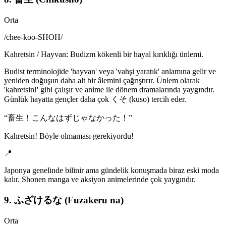
Orta
/
chee-koo-SHOH
/
Kahretsin / Hayvan: Budizm kökenli bir hayal kırıklığı ünlemi.
Budist terminolojide 'hayvan' veya 'vahşi yaratık' anlamına gelir ve
yeniden doğuşun daha alt bir âlemini çağrıştırır. Ünlem olarak
'kahretsin!' gibi çalışır ve anime ile dönem dramalarında yaygındır.
Günlük hayatta gençler daha çok くそ (kuso) tercih eder.
“
畜生！こんなはずじゃなかった！
”
Kahretsin! Böyle olmaması gerekiyordu!
📍
Japonya genelinde bilinir ama gündelik konuşmada biraz eski moda
kalır. Shonen manga ve aksiyon animelerinde çok yaygındır.
9. ふざけるな (Fuzakeru na)
Orta