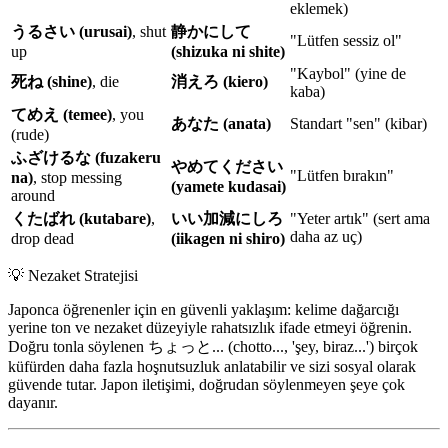
eklemek)
うるさい (urusai)
, shut
静かにして
"Lütfen sessiz ol"
up
(shizuka ni shite)
"Kaybol" (yine de
死ね (shine)
, die
消えろ (kiero)
kaba)
てめえ (temee)
, you
あなた (anata)
Standart "sen" (kibar)
(rude)
ふざけるな (fuzakeru
やめてください
"Lütfen bırakın"
na)
, stop messing
(yamete kudasai)
around
くたばれ (kutabare)
,
いい加減にしろ
"Yeter artık" (sert ama
daha az uç)
drop dead
(iikagen ni shiro)
💡
Nezaket Stratejisi
Japonca öğrenenler için en güvenli yaklaşım: kelime dağarcığı
yerine ton ve nezaket düzeyiyle rahatsızlık ifade etmeyi öğrenin.
Doğru tonla söylenen ちょっと... (chotto..., 'şey, biraz...') birçok
küfürden daha fazla hoşnutsuzluk anlatabilir ve sizi sosyal olarak
güvende tutar. Japon iletişimi, doğrudan söylenmeyen şeye çok
dayanır.