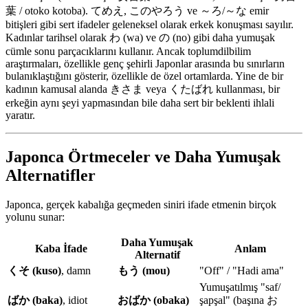
葉 / otoko kotoba). てめえ, このやろう ve ～ろ/～な emir
bitişleri gibi sert ifadeler geleneksel olarak erkek konuşması sayılır.
Kadınlar tarihsel olarak わ (wa) ve の (no) gibi daha yumuşak
cümle sonu parçacıklarını kullanır. Ancak toplumdilbilim
araştırmaları, özellikle genç şehirli Japonlar arasında bu sınırların
bulanıklaştığını gösterir, özellikle de özel ortamlarda. Yine de bir
kadının kamusal alanda きさま veya くたばれ kullanması, bir
erkeğin aynı şeyi yapmasından bile daha sert bir beklenti ihlali
yaratır.
Japonca Örtmeceler ve Daha Yumuşak
Alternatifler
Japonca, gerçek kabalığa geçmeden siniri ifade etmenin birçok
yolunu sunar:
Daha Yumuşak
Kaba İfade
Anlam
Alternatif
くそ (kuso)
, damn
もう (mou)
"Off" / "Hadi ama"
Yumuşatılmış "saf/
ばか (baka)
, idiot
おばか (obaka)
şapşal" (başına お