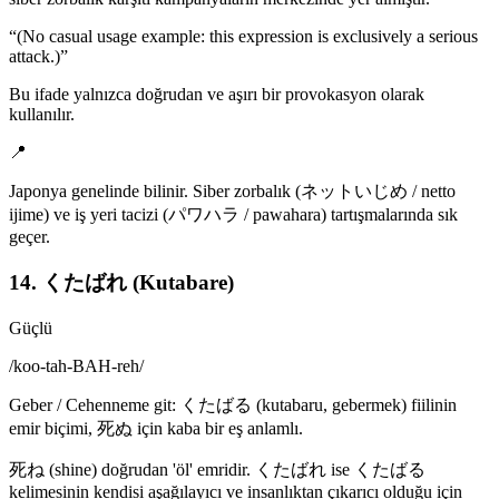
“
(No casual usage example: this expression is exclusively a serious
attack.)
”
Bu ifade yalnızca doğrudan ve aşırı bir provokasyon olarak
kullanılır.
📍
Japonya genelinde bilinir. Siber zorbalık (ネットいじめ / netto
ijime) ve iş yeri tacizi (パワハラ / pawahara) tartışmalarında sık
geçer.
14. くたばれ (Kutabare)
Güçlü
/
koo-tah-BAH-reh
/
Geber / Cehenneme git: くたばる (kutabaru, gebermek) fiilinin
emir biçimi, 死ぬ için kaba bir eş anlamlı.
死ね (shine) doğrudan 'öl' emridir. くたばれ ise くたばる
kelimesinin kendisi aşağılayıcı ve insanlıktan çıkarıcı olduğu için