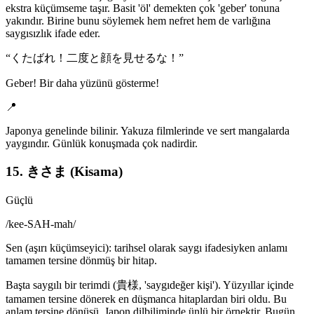
ekstra küçümseme taşır. Basit 'öl' demekten çok 'geber' tonuna
yakındır. Birine bunu söylemek hem nefret hem de varlığına
saygısızlık ifade eder.
“
くたばれ！二度と顔を見せるな！
”
Geber! Bir daha yüzünü gösterme!
📍
Japonya genelinde bilinir. Yakuza filmlerinde ve sert mangalarda
yaygındır. Günlük konuşmada çok nadirdir.
15. きさま (Kisama)
Güçlü
/
kee-SAH-mah
/
Sen (aşırı küçümseyici): tarihsel olarak saygı ifadesiyken anlamı
tamamen tersine dönmüş bir hitap.
Başta saygılı bir terimdi (貴様, 'saygıdeğer kişi'). Yüzyıllar içinde
tamamen tersine dönerek en düşmanca hitaplardan biri oldu. Bu
anlam tersine dönüşü, Japon dilbiliminde ünlü bir örnektir. Bugün