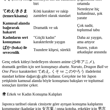
biri
ortamda
Neredeyse hiç
てめえ/きさま
Kötü karakter ve rakip
kullanılmaz, şok
zamirleri olarak standart
(temee/kisama)
yaratır
Kamusal alanda
Çok nadir,
bağırarak
Dramatik ve sık
toplumsal tabu
hakaret
Kadınların sert
"Güçlü kadın"
Daha az yaygın,
konuşması
karakterlerde yaygın
ama artıyor
ばか (baka) ile
Bazen, yakın
Tsundere klişesi, sürekli
arkadaşlar arasında
sevecenlik
Genç erkek kitleyi hedefleyen shonen anime (少年アニメ),
dramatik gerilim için sert konuşmayı abartır.
Naruto
,
Dragon Ball
ve
One Piece
karakterleri てめえ, くそ ve このやろう ifadelerini
standart kelime dağarcığı gibi kullanır. Gerçekte ise bir Japon
yetişkinin kamusal alanda böyle konuşması bakışları ve toplumsal
sonuçları üzerine çeker.
🌍
Erkek ve Kadın Konuşma Kalıpları
Japonca tarihsel olarak cinsiyete göre ayrışan konuşma kalıplarını
korumuştur (kadınlar için 女言葉 / onna kotoba, erkekler için 男言