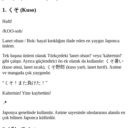
1. くそ (Kuso)
Hafif
/
KOO-soh
/
Lanet olsun / Bok: hayal kırıklığını ifade eden en yaygın Japonca
ünlem.
Tek başına ünlem olarak Türkçedeki 'lanet olsun!' veya 'kahretsin!'
gibi çalışır. Ayrıca güçlendirici ön ek olarak da kullanılır: くそ暑い
(kuso atsui, lanet sıcak), くそ野郎 (kuso yarō, lanet herif). Anime
ve mangada çok yaygındır.
“
くそ！また負けた！
”
Kahretsin! Yine kaybettim!
📍
Japonya genelinde kullanılır. Anime sayesinde uluslararası alanda en
çok bilinen Japonca küfürdür.