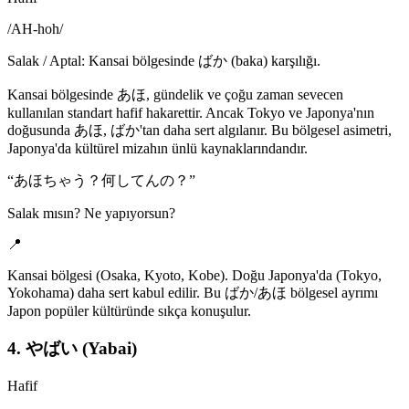
/
AH-hoh
/
Salak / Aptal: Kansai bölgesinde ばか (baka) karşılığı.
Kansai bölgesinde あほ, gündelik ve çoğu zaman sevecen
kullanılan standart hafif hakarettir. Ancak Tokyo ve Japonya'nın
doğusunda あほ, ばか'tan daha sert algılanır. Bu bölgesel asimetri,
Japonya'da kültürel mizahın ünlü kaynaklarındandır.
“
あほちゃう？何してんの？
”
Salak mısın? Ne yapıyorsun?
📍
Kansai bölgesi (Osaka, Kyoto, Kobe). Doğu Japonya'da (Tokyo,
Yokohama) daha sert kabul edilir. Bu ばか/あほ bölgesel ayrımı
Japon popüler kültüründe sıkça konuşulur.
4. やばい (Yabai)
Hafif