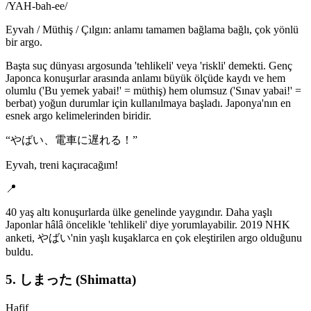
/
YAH-bah-ee
/
Eyvah / Müthiş / Çılgın: anlamı tamamen bağlama bağlı, çok yönlü
bir argo.
Başta suç dünyası argosunda 'tehlikeli' veya 'riskli' demekti. Genç
Japonca konuşurlar arasında anlamı büyük ölçüde kaydı ve hem
olumlu ('Bu yemek yabai!' = müthiş) hem olumsuz ('Sınav yabai!' =
berbat) yoğun durumlar için kullanılmaya başladı. Japonya'nın en
esnek argo kelimelerinden biridir.
“
やばい、電車に遅れる！
”
Eyvah, treni kaçıracağım!
📍
40 yaş altı konuşurlarda ülke genelinde yaygındır. Daha yaşlı
Japonlar hâlâ öncelikle 'tehlikeli' diye yorumlayabilir. 2019 NHK
anketi, やばい'nin yaşlı kuşaklarca en çok eleştirilen argo olduğunu
buldu.
5. しまった (Shimatta)
Hafif