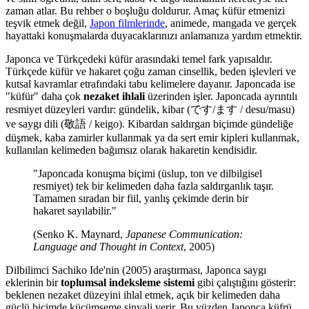
zaman atlar. Bu rehber o boşluğu doldurur. Amaç küfür etmenizi
teşvik etmek değil,
Japon filmlerinde
, animede, mangada ve gerçek
hayattaki konuşmalarda duyacaklarınızı anlamanıza yardım etmektir.
Japonca ve Türkçedeki küfür arasındaki temel fark yapısaldır.
Türkçede küfür ve hakaret çoğu zaman cinsellik, beden işlevleri ve
kutsal kavramlar etrafındaki tabu kelimelere dayanır. Japoncada ise
"küfür" daha çok
nezaket ihlali
üzerinden işler. Japoncada ayrıntılı
resmiyet düzeyleri vardır: gündelik, kibar (です/ます / desu/masu)
ve saygı dili (敬語 / keigo). Kibardan saldırgan biçimde gündeliğe
düşmek, kaba zamirler kullanmak ya da sert emir kipleri kullanmak,
kullanılan kelimeden bağımsız olarak hakaretin kendisidir.
"Japoncada konuşma biçimi (üslup, ton ve dilbilgisel
resmiyet) tek bir kelimeden daha fazla saldırganlık taşır.
Tamamen sıradan bir fiil, yanlış çekimde derin bir
hakaret sayılabilir."
(Senko K. Maynard,
Japanese Communication:
Language and Thought in Context
, 2005)
Dilbilimci Sachiko Ide'nin (2005) araştırması, Japonca saygı
eklerinin bir
toplumsal indeksleme sistemi
gibi çalıştığını gösterir:
beklenen nezaket düzeyini ihlal etmek, açık bir kelimeden daha
güçlü biçimde küçümseme sinyali verir. Bu yüzden Japonca küfrü