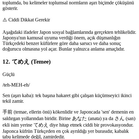
toplumda, bu kelimeler toplumsal normların aşırı biçimde çöküşünü
gösterir.
⚠️
Ciddi Dikkat Gerekir
Aşağıdaki ifadeler Japon sosyal bağlamlarında gerçekten tehlikelidir.
Japonya'nın kamusal uyuma verdiği önem, açık düşmanlığın
Türkçedeki benzer küfürlere göre daha sarsıcı ve daha sonuç
doğurucu olmasına yol açar. Bunlar yalnızca anlama amaçlıdır.
12. てめえ (Temee)
Güçlü
/
teh-MEH-eh
/
Sen (aşırı kaba): tek başına hakaret gibi çalışan küçümseyici ikinci
tekil zamir.
手前 (temae, ellerin önü) kökenlidir ve Japoncada 'sen' demenin en
saldırgan yollarından biridir. Birine あなた (anata) ya da さん (san)
ekli isim yerine てめえ diye hitap etmek ciddi bir provokasyondur.
Japonca küfrün Türkçeden en çok ayrıldığı yer burasıdır, kabalık
tabu kelimede değil, zamirdedir.