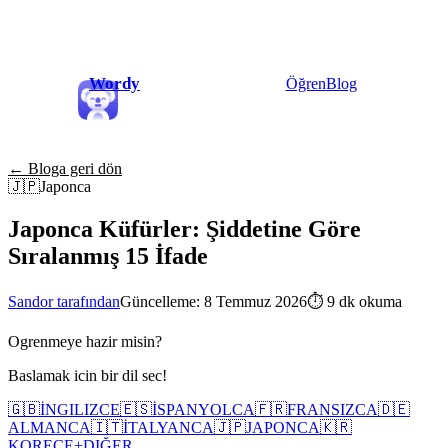
Wordy
Öğren
Blog
← Bloga geri dön
🇯🇵
Japonca
Japonca Küfürler: Şiddetine Göre
Sıralanmış 15 İfade
Sandor tarafından
Güncelleme: 8 Temmuz 2026
⏱
9 dk okuma
Ogrenmeye hazir misin?
Baslamak icin bir dil sec!
🇬🇧
İNGILIZCE
🇪🇸
İSPANYOLCA
🇫🇷
FRANSIZCA
🇩🇪
ALMANCA
🇮🇹
İTALYANCA
🇯🇵
JAPONCA
🇰🇷
KORECE
+
DIĞER...