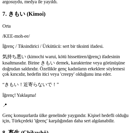
argosuydu, medya ile yayıldı.
7. きもい (Kimoi)
Orta
/
KEE-moh-ee
/
İğrenç / Tiksindirici / Ürkütücü: sert bir tiksinti ifadesi.
気持ち悪い (kimochi warui, kötü hissettiren/iğrenç) ifadesinin
kısaltmasıdır. Birine きもい demek, karakterine veya görünüşüne
doğrudan saldırıdır. Özellikle genç kadınların erkeklere söylemesi
çok kırıcıdır, hedefin itici veya 'creepy' olduğunu ima eder.
“
きもい！近寄らないで！
”
İğrenç! Yaklaşma!
📍
Genç konuşurlarda ülke genelinde yaygındır. Kişisel hedefli olduğu
için, Türkçedeki 'iğrenç' karşılığından daha sert algılanabilir.
8. 畜生 (Chikushō)