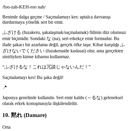
/
foo-zah-KEH-roo nah
/
Benimle dalga geçme / Saçmalamayı kes: aptalca davranışı
durdurmaya yönelik sert bir emir.
ふざける (fuzakeru, şakalaşmak/saçmalamak) fiilinin düz olumsuz
emir biçimidir. Sondaki な (na), sert erkekçe emir formudur. Bu
ifade şakacı bir azarlama değil, gerçek öfke taşır. Kibar karşılığı ふ
ざけないでください (fuzakenaide kudasai) olur, ama gerçekten
sinirliyken kimse kibarını kullanmaz.
“
ふざけるな！これは冗談じゃないんだ！
”
Saçmalamayı kes! Bu şaka değil!
📍
Japonya genelinde kullanılır. Sert emir kalıbı (～るな) geleneksel
olarak erkek konuşmasıyla ilişkilendirilir.
10. 黙れ (Damare)
Orta