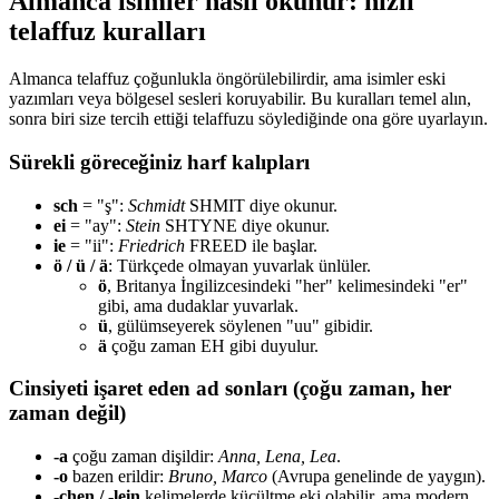
Almanca isimler nasıl okunur: hızlı
telaffuz kuralları
Almanca telaffuz çoğunlukla öngörülebilirdir, ama isimler eski
yazımları veya bölgesel sesleri koruyabilir. Bu kuralları temel alın,
sonra biri size tercih ettiği telaffuzu söylediğinde ona göre uyarlayın.
Sürekli göreceğiniz harf kalıpları
sch
= "ş":
Schmidt
SHMIT diye okunur.
ei
= "ay":
Stein
SHTYNE diye okunur.
ie
= "ii":
Friedrich
FREED ile başlar.
ö / ü / ä
: Türkçede olmayan yuvarlak ünlüler.
ö
, Britanya İngilizcesindeki "her" kelimesindeki "er"
gibi, ama dudaklar yuvarlak.
ü
, gülümseyerek söylenen "uu" gibidir.
ä
çoğu zaman EH gibi duyulur.
Cinsiyeti işaret eden ad sonları (çoğu zaman, her
zaman değil)
-a
çoğu zaman dişildir:
Anna, Lena, Lea
.
-o
bazen erildir:
Bruno, Marco
(Avrupa genelinde de yaygın).
-chen / -lein
kelimelerde küçültme eki olabilir, ama modern