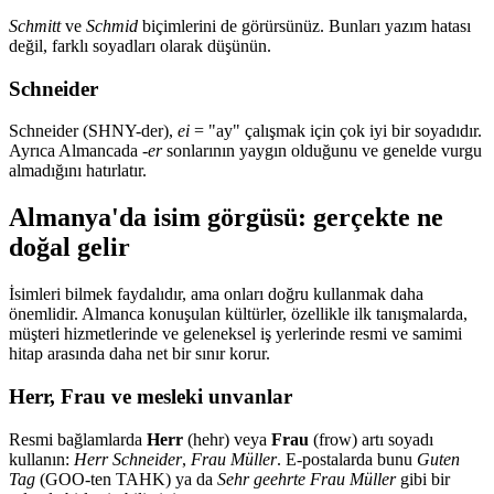
Schmitt
ve
Schmid
biçimlerini de görürsünüz. Bunları yazım hatası
değil, farklı soyadları olarak düşünün.
Schneider
Schneider (SHNY-der),
ei
= "ay" çalışmak için çok iyi bir soyadıdır.
Ayrıca Almancada
-er
sonlarının yaygın olduğunu ve genelde vurgu
almadığını hatırlatır.
Almanya'da isim görgüsü: gerçekte ne
doğal gelir
İsimleri bilmek faydalıdır, ama onları doğru kullanmak daha
önemlidir. Almanca konuşulan kültürler, özellikle ilk tanışmalarda,
müşteri hizmetlerinde ve geleneksel iş yerlerinde resmi ve samimi
hitap arasında daha net bir sınır korur.
Herr, Frau ve mesleki unvanlar
Resmi bağlamlarda
Herr
(hehr) veya
Frau
(frow) artı soyadı
kullanın:
Herr Schneider
,
Frau Müller
. E-postalarda bunu
Guten
Tag
(GOO-ten TAHK) ya da
Sehr geehrte Frau Müller
gibi bir