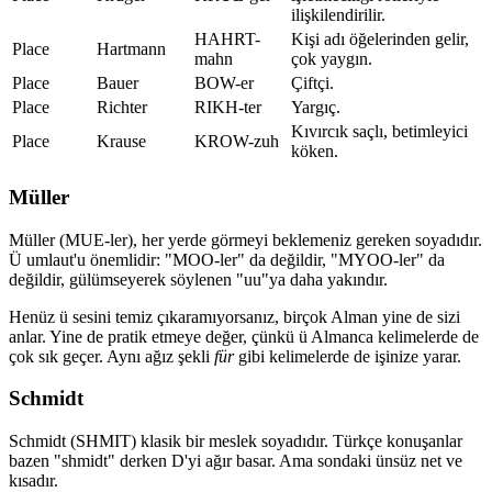
ilişkilendirilir.
HAHRT-
Kişi adı öğelerinden gelir,
Place
Hartmann
mahn
çok yaygın.
Place
Bauer
BOW-er
Çiftçi.
Place
Richter
RIKH-ter
Yargıç.
Kıvırcık saçlı, betimleyici
Place
Krause
KROW-zuh
köken.
Müller
Müller (MUE-ler), her yerde görmeyi beklemeniz gereken soyadıdır.
Ü umlaut'u önemlidir: "MOO-ler" da değildir, "MYOO-ler" da
değildir, gülümseyerek söylenen "uu"ya daha yakındır.
Henüz ü sesini temiz çıkaramıyorsanız, birçok Alman yine de sizi
anlar. Yine de pratik etmeye değer, çünkü ü Almanca kelimelerde de
çok sık geçer. Aynı ağız şekli
für
gibi kelimelerde de işinize yarar.
Schmidt
Schmidt (SHMIT) klasik bir meslek soyadıdır. Türkçe konuşanlar
bazen "shmidt" derken D'yi ağır basar. Ama sondaki ünsüz net ve
kısadır.