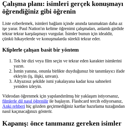
Çalışma planı: isimleri gerçek konuşmayı
öğrendiğiniz gibi öğrenin
Liste ezberlemek, isimleri bağlam içinde anında tanımaktan daha az
işe yarar. Paul Nation'ın kelime öğrenimi çalışmaları, anlamlı girdide
tekrar tekrar karşılaşmayı vurgular. İsimler bunun için idealdir,
çünkü hikayelerde ve konuşmalarda sürekli tekrar eder.
Kliplerle çalışan basit bir yöntem
Tek bir dizi veya film seçin ve tekrar eden karakter isimlerini
yazın.
İsmin yanına, onunla birlikte duyduğunuz bir tanımlayıcı ifade
ekleyin (iş, ilişki, unvan).
Altyazısız şekilde ismi yakalayana kadar kısa sahneleri
yeniden izleyin.
Videodan öğrenmek için yapılandırılmış bir yaklaşım istiyorsanız,
filmlerle dil nasıl öğrenilir
ile başlayın. Flashcard tercih ediyorsanız,
Anki rehberi
hiç gözden geçirmediğiniz kartlar hazırlama tuzağından
nasıl kaçınacağınızı gösterir.
Kapanış: önce tanımanız gereken isimler