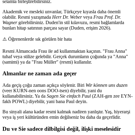
selamla birleştirebilirsiniz.
Akademik ve mesleki unvanlar, Türkçeye kıyasla daha önemli
olabilir. Resmi yazışmada
Herr Dr. Weber
veya
Frau Prof. Dr.
Wagner
görebilirsiniz. Duden'in stil kılavuzu, resmi bağlamlarda
bunları hitap satırının parçası sayar (Duden, erişim 2026).
⚠️
Öğrenenlerde sık görülen bir hata
Resmi Almancada Frau ile ad kullanmaktan kaçının. "Frau Anna"
tuhaf veya stilize gelebilir. Gerçek durumların çoğunda ya "Anna"
(samimi) ya da "Frau Müller" (resmi) kullanılır.
Almanlar ne zaman ada geçer
Ada geçiş çoğu zaman açıkça söylenir. Biri
Wir können uns duzen
(veer KURN-nen oons DOO-tsen) diyebilir, yani du
kullanabilirsiniz. Ya da
Sagen Sie einfach Paul
(ZAH-gen zee EYN-
fakh POWL) diyebilir, yani bana Paul deyin.
Bu sinyali alana kadar resmi kalmak nadiren yanlıştır. Yaş, hiyerarşi
veya iş yeri kültüründen emin değilseniz bu daha da geçerlidir.
Du ve Sie sadece dilbilgisi değil, ilişki meselesidir