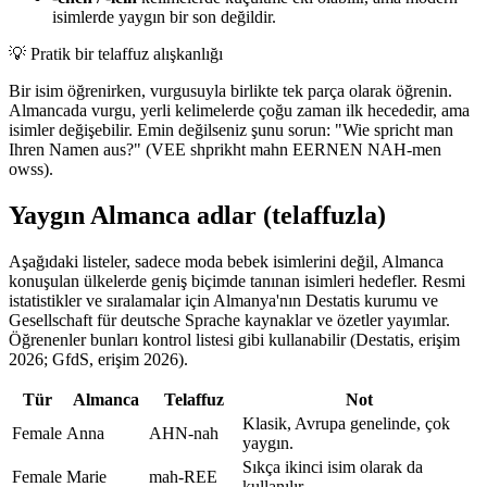
isimlerde yaygın bir son değildir.
💡
Pratik bir telaffuz alışkanlığı
Bir isim öğrenirken, vurgusuyla birlikte tek parça olarak öğrenin.
Almancada vurgu, yerli kelimelerde çoğu zaman ilk hecededir, ama
isimler değişebilir. Emin değilseniz şunu sorun: "Wie spricht man
Ihren Namen aus?" (VEE shprikht mahn EERNEN NAH-men
owss).
Yaygın Almanca adlar (telaffuzla)
Aşağıdaki listeler, sadece moda bebek isimlerini değil, Almanca
konuşulan ülkelerde geniş biçimde tanınan isimleri hedefler. Resmi
istatistikler ve sıralamalar için Almanya'nın Destatis kurumu ve
Gesellschaft für deutsche Sprache kaynaklar ve özetler yayımlar.
Öğrenenler bunları kontrol listesi gibi kullanabilir (Destatis, erişim
2026; GfdS, erişim 2026).
Tür
Almanca
Telaffuz
Not
Klasik, Avrupa genelinde, çok
Female
Anna
AHN-nah
yaygın.
Sıkça ikinci isim olarak da
Female
Marie
mah-REE
kullanılır.