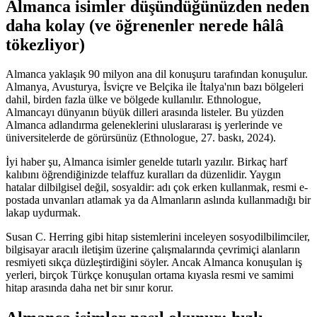
Almanca isimler düşündüğünüzden neden
daha kolay (ve öğrenenler nerede hâlâ
tökezliyor)
Almanca yaklaşık 90 milyon ana dil konuşuru tarafından konuşulur.
Almanya, Avusturya, İsviçre ve Belçika ile İtalya'nın bazı bölgeleri
dahil, birden fazla ülke ve bölgede kullanılır. Ethnologue,
Almancayı dünyanın büyük dilleri arasında listeler. Bu yüzden
Almanca adlandırma geleneklerini uluslararası iş yerlerinde ve
üniversitelerde de görürsünüz (Ethnologue, 27. baskı, 2024).
İyi haber şu, Almanca isimler genelde tutarlı yazılır. Birkaç harf
kalıbını öğrendiğinizde telaffuz kuralları da düzenlidir. Yaygın
hatalar dilbilgisel değil, sosyaldir: adı çok erken kullanmak, resmi e-
postada unvanları atlamak ya da Almanların aslında kullanmadığı bir
lakap uydurmak.
Susan C. Herring gibi hitap sistemlerini inceleyen sosyodilbilimciler,
bilgisayar aracılı iletişim üzerine çalışmalarında çevrimiçi alanların
resmiyeti sıkça düzleştirdiğini söyler. Ancak Almanca konuşulan iş
yerleri, birçok Türkçe konuşulan ortama kıyasla resmi ve samimi
hitap arasında daha net bir sınır korur.