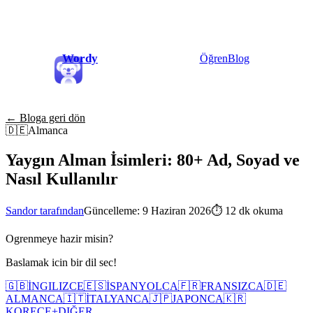
Wordy
Öğren
Blog
← Bloga geri dön
🇩🇪
Almanca
Yaygın Alman İsimleri: 80+ Ad, Soyad ve
Nasıl Kullanılır
Sandor tarafından
Güncelleme: 9 Haziran 2026
⏱
12 dk okuma
Ogrenmeye hazir misin?
Baslamak icin bir dil sec!
🇬🇧
İNGILIZCE
🇪🇸
İSPANYOLCA
🇫🇷
FRANSIZCA
🇩🇪
ALMANCA
🇮🇹
İTALYANCA
🇯🇵
JAPONCA
🇰🇷
KORECE
+
DIĞER...