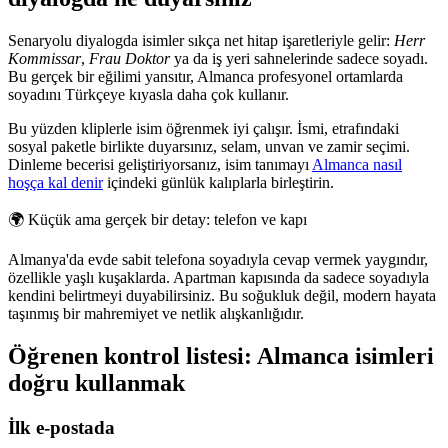
Senaryolu diyalogda isimler sıkça net hitap işaretleriyle gelir:
Herr
Kommissar
,
Frau Doktor
ya da iş yeri sahnelerinde sadece soyadı.
Bu gerçek bir eğilimi yansıtır, Almanca profesyonel ortamlarda
soyadını Türkçeye kıyasla daha çok kullanır.
Bu yüzden kliplerle isim öğrenmek iyi çalışır. İsmi, etrafındaki
sosyal paketle birlikte duyarsınız, selam, unvan ve zamir seçimi.
Dinleme becerisi geliştiriyorsanız, isim tanımayı
Almanca nasıl
hoşça kal denir
içindeki günlük kalıplarla birleştirin.
🌍
Küçük ama gerçek bir detay: telefon ve kapı
Almanya'da evde sabit telefona soyadıyla cevap vermek yaygındır,
özellikle yaşlı kuşaklarda. Apartman kapısında da sadece soyadıyla
kendini belirtmeyi duyabilirsiniz. Bu soğukluk değil, modern hayata
taşınmış bir mahremiyet ve netlik alışkanlığıdır.
Öğrenen kontrol listesi: Almanca isimleri
doğru kullanmak
İlk e-postada