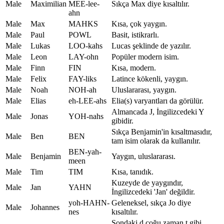
Male
Maximilian
MEE-lee-
Sıkça Max diye kısaltılır.
ahn
Male
Max
MAHKS
Kısa, çok yaygın.
Male
Paul
POWL
Basit, istikrarlı.
Male
Lukas
LOO-kahs
Lucas şeklinde de yazılır.
Male
Leon
LAY-ohn
Popüler modern isim.
Male
Finn
FIN
Kısa, modern.
Male
Felix
FAY-liks
Latince kökenli, yaygın.
Male
Noah
NOH-ah
Uluslararası, yaygın.
Male
Elias
eh-LEE-ahs
Elia(s) varyantları da görülür.
Almancada J, İngilizcedeki Y
Male
Jonas
YOH-nahs
gibidir.
Sıkça Benjamin'in kısaltmasıdır,
Male
Ben
BEN
tam isim olarak da kullanılır.
BEN-yah-
Male
Benjamin
Yaygın, uluslararası.
meen
Male
Tim
TIM
Kısa, tanıdık.
Kuzeyde de yaygındır,
Male
Jan
YAHN
İngilizcedeki 'Jan' değildir.
yoh-HAHN-
Geleneksel, sıkça Jo diye
Male
Johannes
nes
kısaltılır.
Sondaki d çoğu zaman t gibi