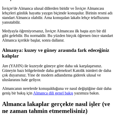
İsviçre'de Almanca ulusal dillerden biridir ve İsviçre Almancası
lehçeleri günlük hayatta yaygın biçimde konuşulur. Birinin resmi adı
standart Almanca olabilir. Ama konuşulan lakabı lehçe telaffuzunu
yansıtabilir.
Medyayla öğreniyorsanız, İsviçre Almancası ilk başta ayrı bir dil
gibi gelebilir. Bu normaldir. Bu yüzden birçok öğrenen önce standart
Almanca içerikle başlar, sonra dallanır.
Almanya: kuzey ve güney arasında fark edeceğiniz
kalıplar
Jan
(YAHN) ile kuzeyde güneye göre daha sık karşılaşırsınız.
Güneyin bazı bölgelerinde daha geleneksel Katolik isimleri de daha
çok duyarsınız. Yine de modern adlandırma giderek ulusal ve
uluslararası hale geliyor.
Almancanın nerelerde konuşulduğuna ve nasıl değiştiğine dair daha
geniş bir bakış için
Almanca dili genel bakış
yazımıza bakın.
Almanca lakaplar gerçekte nasıl işler (ve
ne zaman tahmin etmemelisiniz)