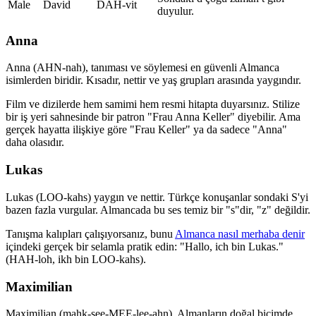
Male
David
DAH-vit
duyulur.
Anna
Anna (AHN-nah), tanıması ve söylemesi en güvenli Almanca
isimlerden biridir. Kısadır, nettir ve yaş grupları arasında yaygındır.
Film ve dizilerde hem samimi hem resmi hitapta duyarsınız. Stilize
bir iş yeri sahnesinde bir patron "Frau Anna Keller" diyebilir. Ama
gerçek hayatta ilişkiye göre "Frau Keller" ya da sadece "Anna"
daha olasıdır.
Lukas
Lukas (LOO-kahs) yaygın ve nettir. Türkçe konuşanlar sondaki S'yi
bazen fazla vurgular. Almancada bu ses temiz bir "s"dir, "z" değildir.
Tanışma kalıpları çalışıyorsanız, bunu
Almanca nasıl merhaba denir
içindeki gerçek bir selamla pratik edin: "Hallo, ich bin Lukas."
(HAH-loh, ikh bin LOO-kahs).
Maximilian
Maximilian (mahk-see-MEE-lee-ahn), Almanların doğal biçimde