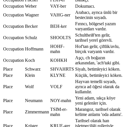
Occupation
Weber
VAY-ber
Dokumacı.
Arabacı, ayrıca ünlü bir
Occupation
Wagner
VAHG-ner
bestecinin soyadı.
Fırıncı, bölgesel yazım
Occupation
Becker
BEH-ker
varyantları vardır.
Schultheiß'ten gelir,
Occupation
Schulz
SHOOLTS
tarihsel yerel görevli.
HOHF-
Hof'tan gelir, çiftlik/avlu,
Occupation
Hoffmann
mahn
birçok varyantı vardır.
Aşçı, ch boğazın
Occupation
Koch
KOHKH
arkasından, 'ach'taki gibi.
Place
Schwarz
SHVAHRTS
Siyah, betimleyici köken.
Place
Klein
KLYNE
Küçük, betimleyici köken.
Hayvan temelli soyadı,
Place
Wolf
VOLF
ayrıca ad öğesi olarak da
kullanılır.
Yeni adam, sıkça köye
Place
Neumann
NOY-mahn
yeni gelenler için.
TSIM-er-
Marangoz, tarihsel olarak
Place
Zimmermann
mahn
kelime anlamı 'oda adamı'.
Tarihsel olarak han
Place
Krüger
KRUE-ger
işletmeciliği rolleriyle