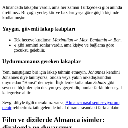
Almancada lakaplar vardır, ama her zaman Türkçedeki gibi anında
üretilmez. Birçoğu yerleşiktir ve bazıları yaşa göre güçlü biçimde
kodlanmıştır.
Yaygın, güvenli lakap kalıpları
Tek heceye kısaltma:
Maximilian
->
Max
,
Benjamin
->
Ben
.
-i
gibi samimi sonlar vardır, ama kişiye ve bağlama göre
çocuksu gelebilir.
Uydurmamanız gereken lakaplar
Yeni tanıştığınız biri için lakap tahmin etmeyin.
Johannes
kendini
Johannes diye tanıtıyorsa, ondan veya yakın arkadaşlarından
duymadan "Hansi" demeyin. İlişkilerde kullanılan
Schatzi
gibi
sevecen biçimler için de aynı şey geçerlidir, bunlar farklı bir sosyal
kategoriye aittir.
Sevgi diliyle ilgili merakınız varsa,
Almanca nasıl seni seviyorum
denir
rehberimiz tatlı gelen ile tuhaf duran arasındaki farkı anlatır.
Film ve dizilerde Almanca isimler:
diyalogda ne duyarsınız