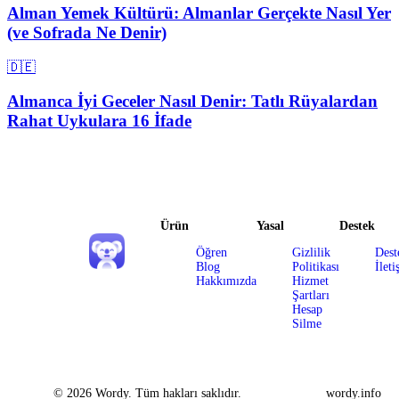
Alman Yemek Kültürü: Almanlar Gerçekte Nasıl Yer
(ve Sofrada Ne Denir)
🇩🇪
Almanca İyi Geceler Nasıl Denir: Tatlı Rüyalardan
Rahat Uykulara 16 İfade
Ürün
Yasal
Destek
Öğren
Gizlilik
Dest
Blog
Politikası
İleti
Hakkımızda
Hizmet
Şartları
Hesap
Silme
© 2026 Wordy. Tüm hakları saklıdır.
wordy.info