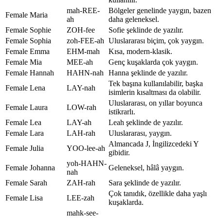
mah-REE-
Bölgeler genelinde yaygın, bazen
Female
Maria
ah
daha geleneksel.
Female
Sophie
ZOH-fee
Sofie şeklinde de yazılır.
Female
Sophia
zoh-FEE-ah
Uluslararası biçim, çok yaygın.
Female
Emma
EHM-mah
Kısa, modern-klasik.
Female
Mia
MEE-ah
Genç kuşaklarda çok yaygın.
Female
Hannah
HAHN-nah
Hanna şeklinde de yazılır.
Tek başına kullanılabilir, başka
Female
Lena
LAY-nah
isimlerin kısaltması da olabilir.
Uluslararası, on yıllar boyunca
Female
Laura
LOW-rah
istikrarlı.
Female
Lea
LAY-ah
Leah şeklinde de yazılır.
Female
Lara
LAH-rah
Uluslararası, yaygın.
Almancada J, İngilizcedeki Y
Female
Julia
YOO-lee-ah
gibidir.
yoh-HAHN-
Female
Johanna
Geleneksel, hâlâ yaygın.
nah
Female
Sarah
ZAH-rah
Sara şeklinde de yazılır.
Çok tanıdık, özellikle daha yaşlı
Female
Lisa
LEE-zah
kuşaklarda.
mahk-see-