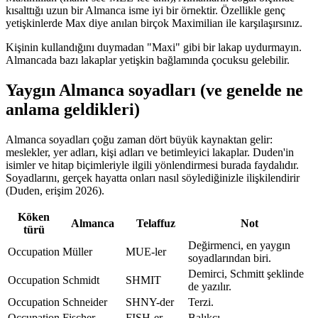
kısalttığı uzun bir Almanca isme iyi bir örnektir. Özellikle genç
yetişkinlerde Max diye anılan birçok Maximilian ile karşılaşırsınız.
Kişinin kullandığını duymadan "Maxi" gibi bir lakap uydurmayın.
Almancada bazı lakaplar yetişkin bağlamında çocuksu gelebilir.
Yaygın Almanca soyadları (ve genelde ne
anlama geldikleri)
Almanca soyadları çoğu zaman dört büyük kaynaktan gelir:
meslekler, yer adları, kişi adları ve betimleyici lakaplar. Duden'in
isimler ve hitap biçimleriyle ilgili yönlendirmesi burada faydalıdır.
Soyadlarını, gerçek hayatta onları nasıl söylediğinizle ilişkilendirir
(Duden, erişim 2026).
Köken
Almanca
Telaffuz
Not
türü
Değirmenci, en yaygın
Occupation
Müller
MUE-ler
soyadlarından biri.
Demirci, Schmitt şeklinde
Occupation
Schmidt
SHMIT
de yazılır.
Occupation
Schneider
SHNY-der
Terzi.
Occupation
Fischer
FISH-er
Balıkçı.