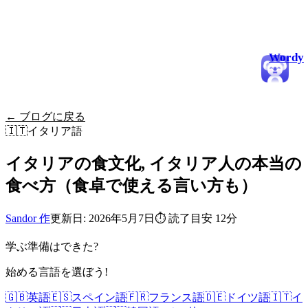
Wordy
← ブログに戻る
🇮🇹
イタリア語
イタリアの食文化, イタリア人の本当の
食べ方（食卓で使える言い方も）
Sandor 作
更新日: 2026年5月7日
⏱
読了目安 12分
学ぶ準備はできた?
始める言語を選ぼう!
🇬🇧
英語
🇪🇸
スペイン語
🇫🇷
フランス語
🇩🇪
ドイツ語
🇮🇹
イ