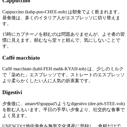
Cappuccino
Cappuccino (kahp-poo-CHEE-noh) は朝食でよく飲まれます。
昼食後は、多くのイタリア人がエスプレッソに切り替えま
す。
15時にカプチーノを頼むのは問題ありませんが、よそ者の習
慣に見えます。頼むなら堂々と頼んで、気にしないことで
す。
Caffè macchiato
Caffè macchiato (kahf-FEH mahk-KYAH-toh) は、少しのミルク
で「染めた」エスプレッソです。ストレートのエスプレッソ
より柔らかくしたい人に人気の折衷案です。
Digestivi
夕食後に、amaroやgrappaのようなdigestivo (dee-jeh-STEE-voh)
を飲む人もいます。平日の手早い夕食より、社交的な食事で
よく見ます。
UNESCOは地中海食を無形文化遺産に登録し、食材だけで