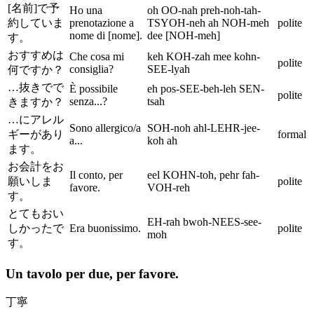
[名前]で予
Ho una
oh OO-nah preh-noh-tah-
約していま
prenotazione a
TSYOH-neh ah NOH-meh
polite
nome di [nome].
dee [NOH-meh]
す。
おすすめは
Che cosa mi
keh KOH-zah mee kohn-
polite
consiglia?
SEE-lyah
何ですか？
…抜きでで
È possibile
eh pos-SEE-beh-leh SEN-
polite
senza...?
tsah
きますか？
…にアレル
Sono allergico/a
SOH-noh ahl-LEHR-jee-
ギーがあり
formal
a...
koh ah
ます。
お会計をお
Il conto, per
eel KOHN-toh, pehr fah-
願いしま
polite
favore.
VOH-reh
す。
とてもおい
EH-rah bwoh-NEES-see-
しかったで
Era buonissimo.
polite
moh
す。
Un tavolo per due, per favore.
丁寧