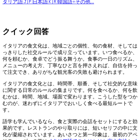
タリア語
🇯🇵
日本語
🇰🇷
韓国語
+
その他...
クイック回答
イタリアの食文化は、地域ごとの個性、旬の食材、そしては
っきりした社交ルールで成り立っています。いつ食べるか、
何を頼むか、食卓でどう振る舞うか。食事の一日のリズム、
メニューの考え方、丁寧なひと言を押さえれば、自信を持っ
て注文でき、ありがちな観光客の失敗も避けられます。
イタリアの食文化とは、時間帯、順番、そして社交的な意味
に関する日常のルールの集まりです。何を食べるか、何を飲
むかは、時間、地域、場面で変わります。こうした型をつか
むのが、迷わずにイタリアでおいしく食べる最短ルートで
す。
語学も学んでいるなら、食と実際の会話をセットにすると効
果的です。レストランのやり取りには、短いセリフの中に文
化が凝縮されています。あいさつと第一印象は、最初のアペ