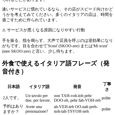
速いサービスに慣れているなら、その店がスピード向けかど
うかを考えてみてください。多くのイタリアの店は、時間を
過ごすために作られています。
⚠️
サービスが悪くなる原因になりやすい行動
手を振る、指を鳴らす、大声で店員を呼ぶのは逆効果になり
がちです。目を合わせて'Scusi' (SKOO-zee) または'Mi scusi'
(mee SKOO-zee) と言い、少し待ちます。
外食で使えるイタリア語フレーズ（発
音付き）
丁寧
日本語
イタリア語
発音
さ
Un tavolo per
oon TAH-voh-loh pehr
2人です。
polite
due, per favore.
DOO-eh, pehr fah-VOH-reh
予約はあり
Avete una
ah-VEH-teh OO-nah preh-
polite
prenotazione?
noh-tah-TSYOH-neh
ますか？