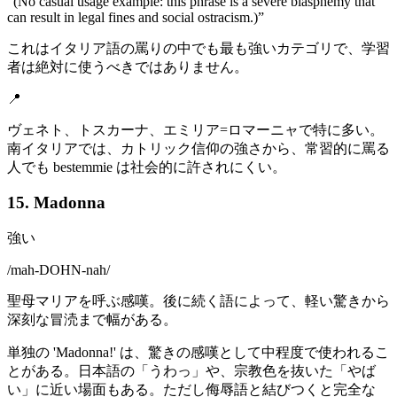
“
(No casual usage example: this phrase is a severe blasphemy that
can result in legal fines and social ostracism.)
”
これはイタリア語の罵りの中でも最も強いカテゴリで、学習
者は絶対に使うべきではありません。
📍
ヴェネト、トスカーナ、エミリア=ロマーニャで特に多い。
南イタリアでは、カトリック信仰の強さから、常習的に罵る
人でも bestemmie は社会的に許されにくい。
15. Madonna
強い
/
mah-DOHN-nah
/
聖母マリアを呼ぶ感嘆。後に続く語によって、軽い驚きから
深刻な冒涜まで幅がある。
単独の 'Madonna!' は、驚きの感嘆として中程度で使われるこ
とがある。日本語の「うわっ」や、宗教色を抜いた「やば
い」に近い場面もある。ただし侮辱語と結びつくと完全な