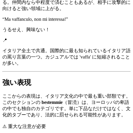
る。仲間内なら中程度で済むこともあるが、相手に攻撃的に
向けると強い領域に上がる。
“
Ma vaffanculo, non mi interessa!
”
うるせえ、興味ない！
📍
イタリア全土で共通。国際的に最も知られているイタリア語
の罵り言葉の一つ。カジュアルでは 'vaffa' に短縮されること
が多い。
強い表現
ここからの表現は、イタリア文化の中で最も重い部類です。
このセクションの
bestemmie
（冒涜）は、ヨーロッパの卑語
の中でも独自のカテゴリです。単に下品なだけではなく、文
化的タブーであり、法的に罰せられる可能性があります。
⚠️
重大な注意が必要