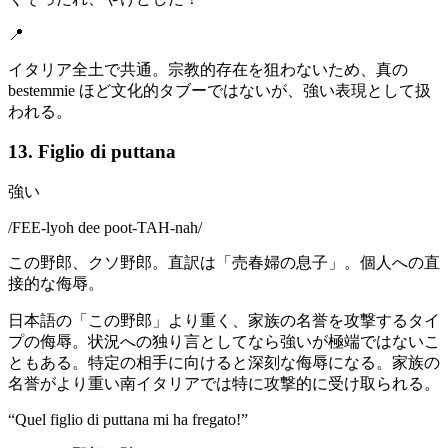
📍
イタリア全土で共通。宗教的存在を狙わないため、真の
bestemmie ほど文化的タブーではないが、強い表現として扱
われる。
13. Figlio di puttana
強い
/
FEE-lyoh dee poot-TAH-nah
/
この野郎、クソ野郎。直訳は「売春婦の息子」。個人への直
接的な侮辱。
日本語の「この野郎」より重く、家族の名誉を攻撃するタイ
プの侮辱。状況への独り言としてなら強いが極端ではないこ
ともある。特定の相手に向けると深刻な侮辱になる。家族の
名誉がより重い南イタリアでは特に攻撃的に受け取られる。
“
Quel figlio di puttana mi ha fregato!
”