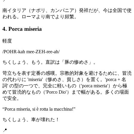
南イタリア（ナポリ、カンパニア）発祥だが、今は全国で使
われる。ローマより南でより頻繁。
4. Porca miseria
軽度
/
POHR-kah mee-ZEH-ree-ah
/
ちくしょう、もう。直訳は「豚の惨めさ」。
苛立ちを表す定番の感嘆。宗教的対象を避けるために、冒涜
の代わりに 'miseria'（惨めさ、貧しさ）を置く。'porca + 名
詞' の型の一つで、完全に軽いもの（'porca miseria'）から極
めて冒涜的なもの（'Porco Dio'）まで幅がある。多くの場面
で安全。
“
Porca miseria, si è rotta la macchina!
”
ちくしょう、車が壊れた！
📍