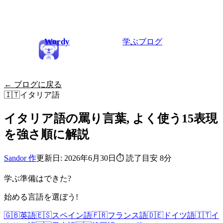
Wordy
学ぶ
ブログ
← ブログに戻る
🇮🇹
イタリア語
イタリア語の罵り言葉, よく使う15表現
を強さ順に解説
Sandor 作
更新日: 2026年6月30日
⏱
読了目安 8分
学ぶ準備はできた?
始める言語を選ぼう!
🇬🇧
英語
🇪🇸
スペイン語
🇫🇷
フランス語
🇩🇪
ドイツ語
🇮🇹
イ