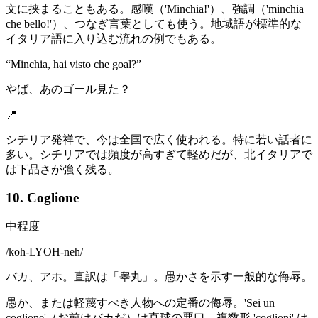
文に挟まることもある。感嘆（'Minchia!'）、強調（'minchia
che bello!'）、つなぎ言葉としても使う。地域語が標準的な
イタリア語に入り込む流れの例でもある。
“
Minchia, hai visto che goal?
”
やば、あのゴール見た？
📍
シチリア発祥で、今は全国で広く使われる。特に若い話者に
多い。シチリアでは頻度が高すぎて軽めだが、北イタリアで
は下品さが強く残る。
10. Coglione
中程度
/
koh-LYOH-neh
/
バカ、アホ。直訳は「睾丸」。愚かさを示す一般的な侮辱。
愚か、または軽蔑すべき人物への定番の侮辱。'Sei un
coglione'（お前はバカだ）は直球の悪口。複数形 'coglioni' は