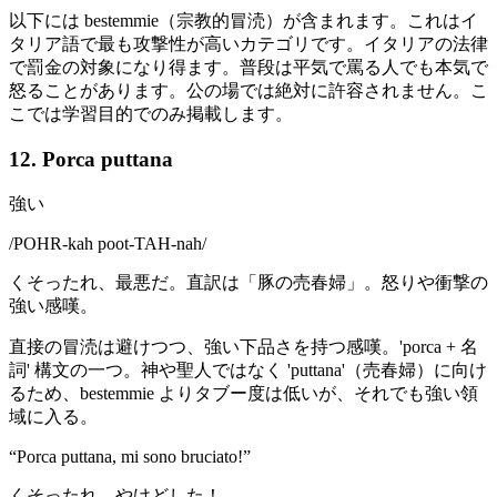
以下には bestemmie（宗教的冒涜）が含まれます。これはイ
タリア語で最も攻撃性が高いカテゴリです。イタリアの法律
で罰金の対象になり得ます。普段は平気で罵る人でも本気で
怒ることがあります。公の場では絶対に許容されません。こ
こでは学習目的でのみ掲載します。
12. Porca puttana
強い
/
POHR-kah poot-TAH-nah
/
くそったれ、最悪だ。直訳は「豚の売春婦」。怒りや衝撃の
強い感嘆。
直接の冒涜は避けつつ、強い下品さを持つ感嘆。'porca + 名
詞' 構文の一つ。神や聖人ではなく 'puttana'（売春婦）に向け
るため、bestemmie よりタブー度は低いが、それでも強い領
域に入る。
“
Porca puttana, mi sono bruciato!
”
くそったれ、やけどした！