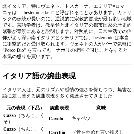
北イタリア、特にヴェネト、トスカーナ、エミリア=ロマー
ニャは、"bestemmia belt" と呼ばれることがあります。カトリ
ックの伝統が長いのに、逆説的に宗教的冒涜が最も多い地域
です。言語学者は、教皇領と北イタリアの都市国家の歴史的
緊張が背景にあると説明します。対照的に、日常生活での信
仰がより深い南イタリアとシチリアでは、bestemmie は本当
に衝撃的だと受け取られます。ヴェネトの人がバーで気軽に
"Porco Dio" を言っても、ナポリの街区で同じことをすると
本気の怒りを買います。
イタリア語の婉曲表現
イタリア人は、元のリズムや感情の強さを保ちつつ、無害な
語に差し替える婉曲表現を多く発達させてきました。
元の表現（下品）
婉曲表現
意味
Cazzo
（ちんこ、く
キャベツ
Cavolo
そ）
Cazzo
（ちんこ、く
（音を弱めた言い換え）
Cacchio