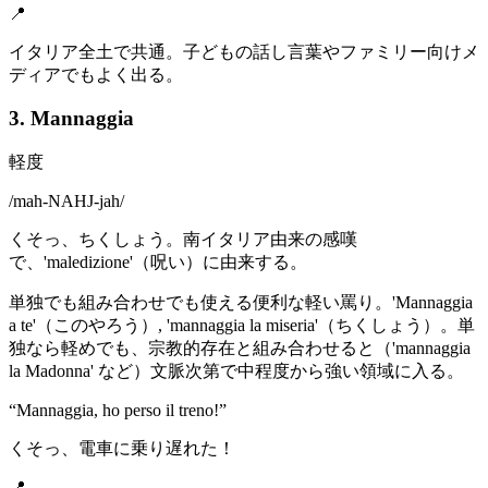
📍
イタリア全土で共通。子どもの話し言葉やファミリー向けメ
ディアでもよく出る。
3. Mannaggia
軽度
/
mah-NAHJ-jah
/
くそっ、ちくしょう。南イタリア由来の感嘆
で、'maledizione'（呪い）に由来する。
単独でも組み合わせでも使える便利な軽い罵り。'Mannaggia
a te'（このやろう）, 'mannaggia la miseria'（ちくしょう）。単
独なら軽めでも、宗教的存在と組み合わせると（'mannaggia
la Madonna' など）文脈次第で中程度から強い領域に入る。
“
Mannaggia, ho perso il treno!
”
くそっ、電車に乗り遅れた！
📍