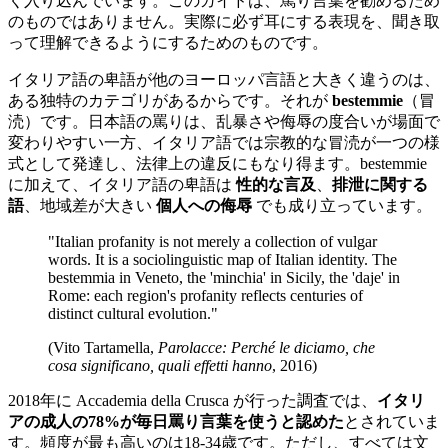
く入り込んでいます。このガイドは、罵り言葉を勧めるため
のものではありません。実際に必ず耳にする表現を、聞き取
って理解できるようにするためのものです。
イタリア語の卑語が他のヨーロッパ言語と大きく違うのは、
ある独特のカテゴリがあるからです。それが
bestemmie
（冒
涜）です。日本語の罵りは、乱暴さや侮辱の度合いが場面で
変わりやすい一方、イタリア語では宗教的な冒涜が一つの様
式として発達し、法律上の違反にもなり得ます。bestemmie
に加えて、イタリア語の卑語は
性的な言及
、
排泄に関する
語
、地域差が大きい
個人への侮辱
でも成り立っています。
"Italian profanity is not merely a collection of vulgar
words. It is a sociolinguistic map of Italian identity. The
bestemmia in Veneto, the 'minchia' in Sicily, the 'daje' in
Rome: each region's profanity reflects centuries of
distinct cultural evolution."
(Vito Tartamella,
Parolacce: Perché le diciamo, che
cosa significano, quali effetti hanno
, 2016)
2018年に Accademia della Crusca が行った調査では、
イタリ
アの成人の78%が毎日罵り言葉を使うと認めた
とされていま
す。頻度が最も高いのは18-34歳です。ただし、すべては文