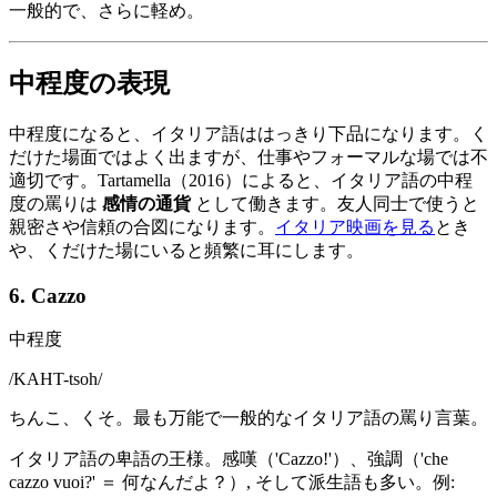
一般的で、さらに軽め。
中程度の表現
中程度になると、イタリア語ははっきり下品になります。く
だけた場面ではよく出ますが、仕事やフォーマルな場では不
適切です。Tartamella（2016）によると、イタリア語の中程
度の罵りは
感情の通貨
として働きます。友人同士で使うと
親密さや信頼の合図になります。
イタリア映画を見る
とき
や、くだけた場にいると頻繁に耳にします。
6. Cazzo
中程度
/
KAHT-tsoh
/
ちんこ、くそ。最も万能で一般的なイタリア語の罵り言葉。
イタリア語の卑語の王様。感嘆（'Cazzo!'）、強調（'che
cazzo vuoi?' ＝ 何なんだよ？）, そして派生語も多い。例: