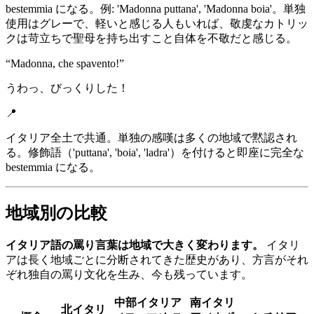
bestemmia になる。例: 'Madonna puttana', 'Madonna boia'。単独
使用はグレーで、軽いと感じる人もいれば、敬虔なカトリッ
クは苛立ちで聖母を持ち出すこと自体を不敬だと感じる。
“
Madonna, che spavento!
”
うわっ、びっくりした！
📍
イタリア全土で共通。単独の感嘆は多くの地域で黙認され
る。修飾語（'puttana', 'boia', 'ladra'）を付けると即座に完全な
bestemmia になる。
地域別の比較
イタリア語の罵り言葉は地域で大きく変わります。
イタリ
アは長く地域ごとに分断されてきた歴史があり、方言がそれ
ぞれ独自の罵り文化を生み、今も残っています。
中部イタリア
南イタリ
北イタリ