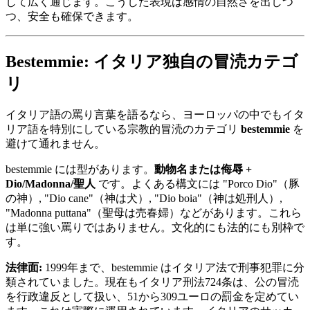
して広く通じます。こうした表現は感情の自然さを出しつ
つ、安全も確保できます。
Bestemmie: イタリア独自の冒涜カテゴ
リ
イタリア語の罵り言葉を語るなら、ヨーロッパの中でもイタ
リア語を特別にしている宗教的冒涜のカテゴリ
bestemmie
を
避けて通れません。
bestemmie には型があります。
動物名または侮辱 +
Dio/Madonna/聖人
です。よくある構文には "Porco Dio"（豚
の神）, "Dio cane"（神は犬）, "Dio boia"（神は処刑人）,
"Madonna puttana"（聖母は売春婦）などがあります。これら
は単に強い罵りではありません。文化的にも法的にも別枠で
す。
法律面:
1999年まで、bestemmie はイタリア法で刑事犯罪に分
類されていました。現在もイタリア刑法724条は、公の冒涜
を行政違反として扱い、51から309ユーロの罰金を定めてい