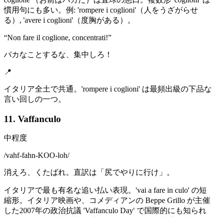
慣用句にも多い。例: 'rompere i coglioni'（人をうざがらせ
る）, 'avere i coglioni'（度胸がある）。
“
Non fare il coglione, concentrati!
”
バカなことするな、集中しろ！
📍
イタリア全土で共通。'rompere i coglioni' は最頻出級の下品な
言い回しの一つ。
11. Vaffanculo
中程度
/
vahf-fahn-KOO-loh
/
消えろ、くたばれ。直訳は「尻でやりに行け」。
イタリアで最も有名な追い払い表現。'vai a fare in culo' の短
縮形。イタリア映画や、コメディアンの Beppe Grillo が主催
した2007年の政治抗議 'Vaffanculo Day' で国際的にも知られ