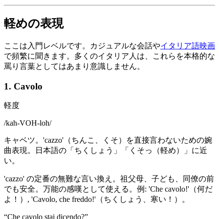
軽めの表現
ここは入門レベルです。カジュアルな会話や
イタリア語映画
で頻繁に聞きます。多くのイタリア人は、これらを本格的な
罵り言葉としてはあまり意識しません。
1. Cavolo
軽度
/
kah-VOH-loh
/
キャベツ。'cazzo'（ちんこ、くそ）を直接言わないための婉
曲表現。日本語の「ちくしょう」「くそっ（軽め）」に近
い。
'cazzo' の定番の無難な言い換え。祖父母、子ども、同僚の前
でも安全。万能の感嘆として使える。例: 'Che cavolo!'（何だ
よ！）, 'Cavolo, che freddo!'（ちくしょう、寒い！）。
“
Che cavolo stai dicendo?
”