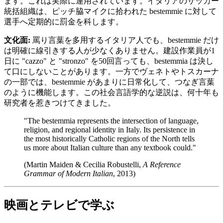
ます。これは実際に運用されています。イタリアのサッカー
統括組織は、ピッチ脇マイクに拾われた bestemmie に対して
選手へ定期的に罰金を科します。
文化面:
罵り言葉を多用するイタリア人でも、bestemmie だけ
は明確に線引きする人が少なくありません。建設作業員が1
日に "cazzo" と "stronzo" を50回言っても、bestemmia は決し
て口にしないことがあります。一方でヴェネトやトスカーナ
の一部では、bestemmie があまりに日常化して、つなぎ言葉
のように機能します。この社会言語学的な逆説は、何十年も
研究者を惹きつけてきました。
"The bestemmia represents the intersection of language,
religion, and regional identity in Italy. Its persistence in
the most historically Catholic regions of the North tells
us more about Italian culture than any textbook could."
(Martin Maiden & Cecilia Robustelli,
A Reference
Grammar of Modern Italian
, 2013)
映画とテレビで学ぶ