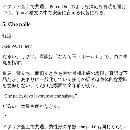
イタリア全土で共通。'Porco Dio' のような深刻な冒涜を避け
つつ、'porca' 構文の中で安全に言える代替になる。
5. Che palle
軽度
/
keh PAHL-leh
/
だるい、うざい。直訳は「なんて玉（ボール）」で、俗に睾
丸を指す。
退屈、苛立ち、面倒くささを表す最頻出級の表現。直訳は下
品だが、あまりに一般化していて多くの話者は身体的な意味
を意識しない。くだけた場面で全年齢が使う。
“
Che palle, devo lavorare anche sabato.
”
だるい、土曜も働かなきゃ。
📍
イタリア全土で共通。男性形の単数 'che palla' も同じくらい