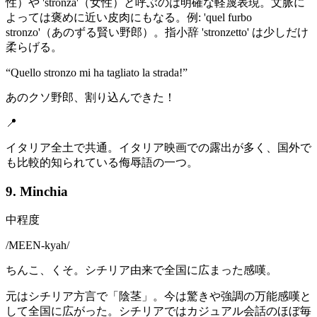
性）や 'stronza'（女性）と呼ぶのは明確な軽蔑表現。文脈に
よっては褒めに近い皮肉にもなる。例: 'quel furbo
stronzo'（あのずる賢い野郎）。指小辞 'stronzetto' は少しだけ
柔らげる。
“
Quello stronzo mi ha tagliato la strada!
”
あのクソ野郎、割り込んできた！
📍
イタリア全土で共通。イタリア映画での露出が多く、国外で
も比較的知られている侮辱語の一つ。
9. Minchia
中程度
/
MEEN-kyah
/
ちんこ、くそ。シチリア由来で全国に広まった感嘆。
元はシチリア方言で「陰茎」。今は驚きや強調の万能感嘆と
して全国に広がった。シチリアではカジュアル会話のほぼ毎