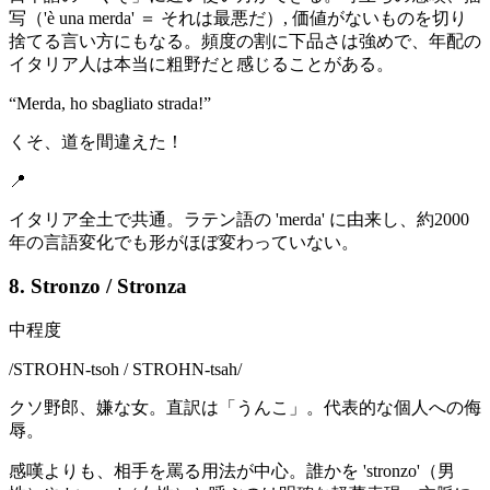
写（'è una merda' ＝ それは最悪だ）, 価値がないものを切り
捨てる言い方にもなる。頻度の割に下品さは強めで、年配の
イタリア人は本当に粗野だと感じることがある。
“
Merda, ho sbagliato strada!
”
くそ、道を間違えた！
📍
イタリア全土で共通。ラテン語の 'merda' に由来し、約2000
年の言語変化でも形がほぼ変わっていない。
8. Stronzo / Stronza
中程度
/
STROHN-tsoh / STROHN-tsah
/
クソ野郎、嫌な女。直訳は「うんこ」。代表的な個人への侮
辱。
感嘆よりも、相手を罵る用法が中心。誰かを 'stronzo'（男