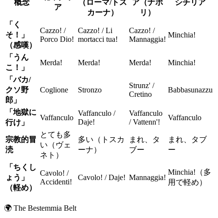
概念
（ローマ/トス
ア（ナポ
シチリア
ア
カーナ）
リ）
「く
Cazzo! /
Cazzo! / Li
Cazzo! /
そ！」
Minchia!
Porco Dio!
mortacci tua!
Mannaggia!
（感嘆）
「うん
Merda!
Merda!
Merda!
Minchia!
こ！」
「バカ/
Strunz' /
クソ野
Coglione
Stronzo
Babbasunazzu
Cretino
郎」
「地獄に
Vaffanculo /
Vaffanculo
Vaffanculo
Vaffanculo
Daje!
/ Vattenn'!
行け」
とても多
宗教的冒
多い（トスカ
まれ、タ
まれ、タブ
い（ヴェ
涜
ーナ）
ブー
ー
ネト）
「ちくし
Minchia!（多
Cavolo! /
ょう」
Cavolo! / Daje!
Mannaggia!
Accidenti!
用で軽め）
（軽め）
🌍
The Bestemmia Belt