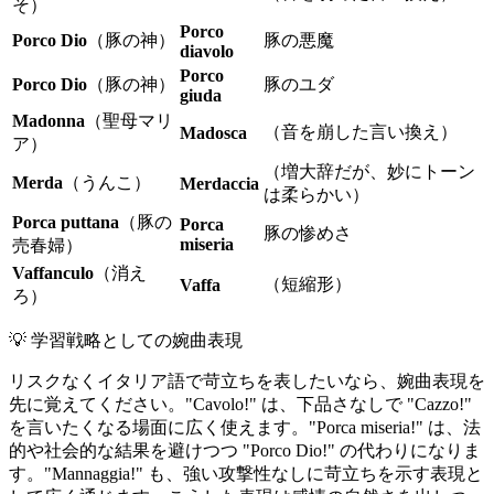
そ）
Porco
Porco Dio
（豚の神）
豚の悪魔
diavolo
Porco
Porco Dio
（豚の神）
豚のユダ
giuda
Madonna
（聖母マリ
（音を崩した言い換え）
Madosca
ア）
（増大辞だが、妙にトーン
Merda
（うんこ）
Merdaccia
は柔らかい）
Porca puttana
（豚の
Porca
豚の惨めさ
miseria
売春婦）
Vaffanculo
（消え
（短縮形）
Vaffa
ろ）
💡
学習戦略としての婉曲表現
リスクなくイタリア語で苛立ちを表したいなら、婉曲表現を
先に覚えてください。"Cavolo!" は、下品さなしで "Cazzo!"
を言いたくなる場面に広く使えます。"Porca miseria!" は、法
的や社会的な結果を避けつつ "Porco Dio!" の代わりになりま
す。"Mannaggia!" も、強い攻撃性なしに苛立ちを示す表現と