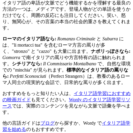
イタリア語の卑語が文脈でどう機能するかを理解する最良の
方法の一つは、メディアです。登場人物がどの単語を使うか
だけでなく、周囲の反応にも注目してください。笑い、怒
り、無関心が、その言葉の本当の社会的重さを教えてくれま
す。
ローマのイタリア語なら:
Romanzo Criminale
と
Suburra
に
は、"li mortacci tua" を含むローマ方言の罵りが多
く、"stronzo" と "cazzo" も大量に出ます。
ナポリっぽさなら:
Gomorra
で南イタリアの罵りや方言特有の語に触れられま
す。
シチリアなら:
Il Commissario Montalbano
で、自然な環境
での "minchia" が見られます。
標準的なイタリア語の罵りな
ら:
Perfetti Sconosciuti
（Perfect Strangers）は、教養のあるロー
マ人同士の現実的な会話で、日常的な罵りが多く出ます。
おすすめをもっと知りたい人は、
イタリア語学習におすすめ
の映画ガイド
も見てください。
Wordy のイタリア語学習リソ
ース
では、実際のコンテンツを見ながら文脈で語彙を学べま
す。
他の言語ガイドは
ブログ
から探すか、Wordy で
イタリア語学
習を始める
のもおすすめです。