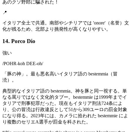
あのクソ野郎に騙された！
📍
イタリア全土で共通。南部やシチリアでは 'onore'（名誉）文
化が残るため、北部より挑発性が高くなりやすい。
14. Porco Dio
強い
/
POHR-koh DEE-oh
/
「豚の神」。最も悪名高いイタリア語の bestemmia（冒
涜）。
典型的なイタリア語の bestemmia。神を豚と同一視する。単
なる罵りではなく文化的タブー。bestemmie は1999年までイ
タリアで刑事犯罪だった。現在もイタリア刑法724条によ
り、公の冒涜は行政違反として51から309ユーロの罰金対象
になり得る。2023年には、カメラに拾われた bestemmie によ
り複数のセリエA選手が罰金を科された。