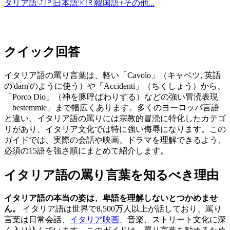
タリア語
🇯🇵
日本語
🇰🇷
韓国語
+
その他...
クイック回答
イタリア語の罵り言葉は、軽い「Cavolo」（キャベツ, 英語
の'darn'のように使う）や「Accidenti」（ちくしょう）から、
「Porco Dio」（神を豚呼ばわりする）などの強い冒涜表現
「bestemmie」まで幅広くあります。多くのヨーロッパ言語
と違い、イタリア語の罵りには宗教的冒涜に特化したカテゴ
リがあり、イタリア文化では特に強い侮辱になります。この
ガイドでは、実際の会話や映画、ドラマを理解できるよう、
必須の15語を強さ順にまとめて紹介します。
イタリア語の罵り言葉を知るべき理由
イタリア語の本当の姿は、卑語を理解しないとつかめませ
ん。
イタリア語は世界で8,500万人以上が話しており、罵り
言葉は日常会話、
イタリア映画
、音楽、ストリート文化に深