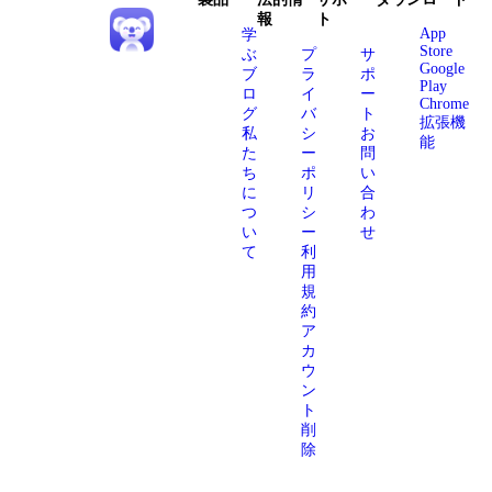
報
ト
App
学
Store
ぶ
プ
サ
Google
ブ
ラ
ポ
Play
ロ
イ
ー
Chrome
グ
バ
ト
拡張機
私
シ
お
能
た
ー
問
ち
ポ
い
に
リ
合
つ
シ
わ
い
ー
せ
て
利
用
規
約
ア
カ
ウ
ン
ト
削
除