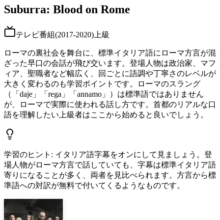
Suburra: Blood on Rome
テレビ番組
(
2017-2020
)
上級
ローマの裏社会を舞台に、標準イタリア語にローマ方言が混
ざった早口の会話が飛び交います。登場人物は政治家、マフ
ィア、聖職者など幅広く、回ごとに語調や丁寧さのレベルが
大きく変わるのも学習ポイントです。ローマのスラング
（「daje」「rega」「annamo」）は標準語ではありません
が、ローマで実際に使われる話し方です。首都のリアルな口
語を理解したい上級者はここから始めると良いでしょう。
学習のヒント
:
イタリア語字幕をオンにして見ましょう。登
場人物がローマ方言で話していても、字幕は標準イタリア語
寄りになることが多く、両者を見比べられます。方言から標
準語への対訳が無料で付いてくるようなものです。