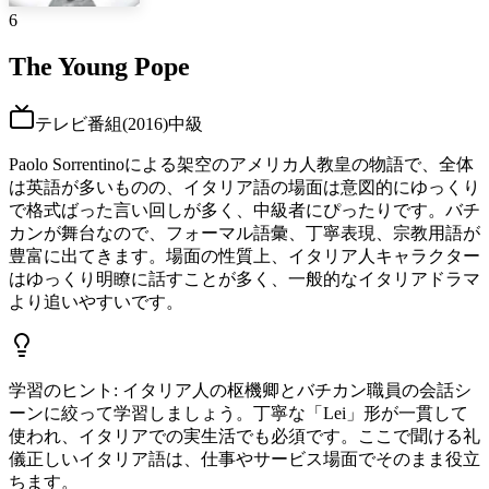
6
The Young Pope
テレビ番組
(
2016
)
中級
Paolo Sorrentinoによる架空のアメリカ人教皇の物語で、全体
は英語が多いものの、イタリア語の場面は意図的にゆっくり
で格式ばった言い回しが多く、中級者にぴったりです。バチ
カンが舞台なので、フォーマル語彙、丁寧表現、宗教用語が
豊富に出てきます。場面の性質上、イタリア人キャラクター
はゆっくり明瞭に話すことが多く、一般的なイタリアドラマ
より追いやすいです。
学習のヒント
:
イタリア人の枢機卿とバチカン職員の会話シ
ーンに絞って学習しましょう。丁寧な「Lei」形が一貫して
使われ、イタリアでの実生活でも必須です。ここで聞ける礼
儀正しいイタリア語は、仕事やサービス場面でそのまま役立
ちます。