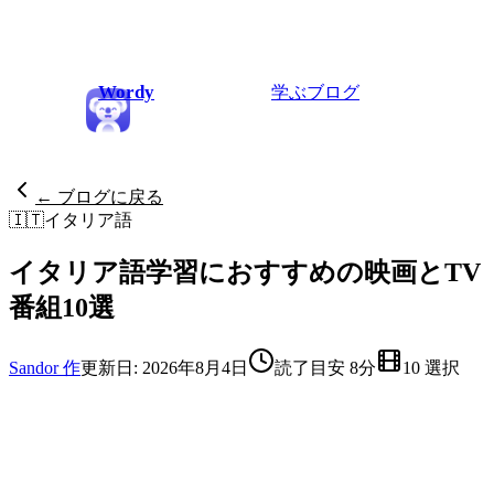
Wordy
学ぶ
ブログ
← ブログに戻る
🇮🇹
イタリア語
イタリア語学習におすすめの映画とTV
番組10選
Sandor 作
更新日: 2026年8月4日
読了目安 8分
10 選択