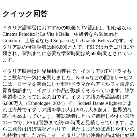
クイック回答
イタリア語学習におすすめの映画とTV番組は、初心者なら
Cinema ParadisoとLa Vita è Bella、中級者ならSuburraと
Gomorra、上級者ならIl SorpassoとLa Grande Bellezzaです。イ
タリア語の母語話者は約6,800万人で、FSIではカテゴリIに分
類され、習熟までに必要な学習時間は約600時間とされてい
ます。
イタリア映画は世界屈指の存在で、イタリアのTVドラマも
ここ数年で一気に充実しました。Netflixなどの配信サービス
には、ローマを舞台にした犯罪ドラマからアマルフィ海岸の
青春物語まで、イタリア作品が数多くそろっています。語学
学習者にとっては宝の山です。イタリア語の母語話者は約
6,800万人（Ethnologue, 2024）で、Società Dante Alighieriによ
れば海外でイタリア語を学ぶ人は200万人を超え、世界的な
関心も高まっています。英語話者にとって習得しやすい言語
の一つで、FSIは習熟まで約600時間と見積もっています。さ
らに発音はほぼ表記どおりで、見たまま読めば通じやすいの
も特徴です。だからこそ、イタリア語の映像作品は特に効果