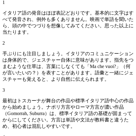
1
イタリア語の発音はほぼ表記どおりです。基本的に文字はす
べて発音され、例外も多くありません。映画で単語を聞いた
ら、頭の中でつづりを想像してみてください。思った以上に
当たります。
2
手ぶりにも注目しましょう。イタリアのコミュニケーション
は身体的で、ジェスチャー自体に意味があります。指先をつ
まむような仕草は、言葉にしなくても「Ma che vuoi?」（何
が言いたいの？）を表すことがあります。語彙と一緒にジェ
スチャーも覚えると、より自然に伝えられます。
3
最初はトスカーナが舞台の作品や標準イタリア語中心の作品
から始めましょう。ナポリ方言やローマ方言が濃い作品
（Gomorrah, Suburra）は、標準イタリア語の基礎が固まって
からにしてください。方言は単語や文法が教科書と違うた
め、初心者は混乱しやすいです。