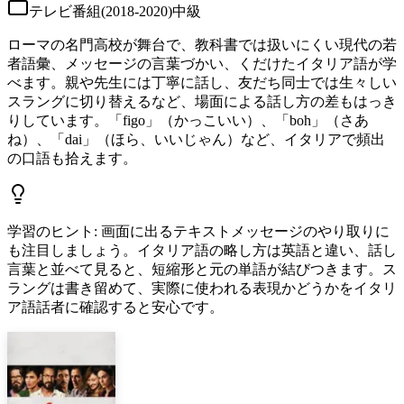
テレビ番組
(
2018-2020
)
中級
ローマの名門高校が舞台で、教科書では扱いにくい現代の若
者語彙、メッセージの言葉づかい、くだけたイタリア語が学
べます。親や先生には丁寧に話し、友だち同士では生々しい
スラングに切り替えるなど、場面による話し方の差もはっき
りしています。「figo」（かっこいい）、「boh」（さあ
ね）、「dai」（ほら、いいじゃん）など、イタリアで頻出
の口語も拾えます。
学習のヒント
:
画面に出るテキストメッセージのやり取りに
も注目しましょう。イタリア語の略し方は英語と違い、話し
言葉と並べて見ると、短縮形と元の単語が結びつきます。ス
ラングは書き留めて、実際に使われる表現かどうかをイタリ
ア語話者に確認すると安心です。