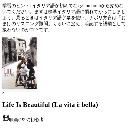
学習のヒント
:
イタリア語が初めてならGomorrahから始めな
いでください。まずは標準イタリア語に慣れてからにしまし
ょう。見るときはイタリア語字幕を使い、ナポリ方言は「お
まけのリスニング難問」くらいに捉え、暗記する語彙として
扱わないのがコツです。
3
Life Is Beautiful (La vita è bella)
映画
(
1997
)
初心者