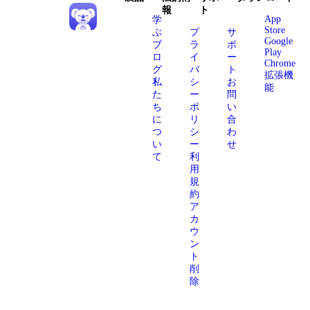
報
ト
App
学
Store
ぶ
プ
サ
Google
ブ
ラ
ポ
Play
ロ
イ
ー
Chrome
グ
バ
ト
拡張機
私
シ
お
能
た
ー
問
ち
ポ
い
に
リ
合
つ
シ
わ
い
ー
せ
て
利
用
規
約
ア
カ
ウ
ン
ト
削
除