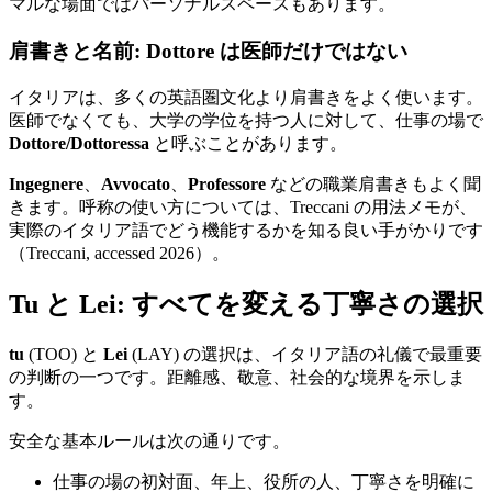
マルな場面ではパーソナルスペースもあります。
肩書きと名前: Dottore は医師だけではない
イタリアは、多くの英語圏文化より肩書きをよく使います。
医師でなくても、大学の学位を持つ人に対して、仕事の場で
Dottore/Dottoressa
と呼ぶことがあります。
Ingegnere
、
Avvocato
、
Professore
などの職業肩書きもよく聞
きます。呼称の使い方については、Treccani の用法メモが、
実際のイタリア語でどう機能するかを知る良い手がかりです
（Treccani, accessed 2026）。
Tu と Lei: すべてを変える丁寧さの選択
tu
(TOO) と
Lei
(LAY) の選択は、イタリア語の礼儀で最重要
の判断の一つです。距離感、敬意、社会的な境界を示しま
す。
安全な基本ルールは次の通りです。
仕事の場の初対面、年上、役所の人、丁寧さを明確に