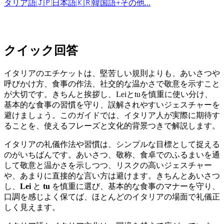
タリア語
🇯🇵
日本語
🇰🇷
韓国語
+
その他...
クイック回答
イタリアのエチケットは、堅苦しい規則よりも、あいさつや
呼びかけ方、食事の作法、社交的な温かさで敬意を示すこと
が大切です。きちんと挨拶し、Leiとtuを慎重に使い分け、
基本的な食事の習慣を守り、誤解されやすいジェスチャーを
避けましょう。このガイドでは、イタリア人が実際に期待す
ることを、使えるフレーズと文化的背景つきで解説します。
イタリアの礼儀作法や習慣は、シンプルな目標として捉える
のがいちばんです。あいさつ、敬称、食卓でのふるまいを通
して敬意と温かさを示しつつ、リスクの高いジェスチャー
や、あまりに直接的な言い方は避けます。きちんとあいさつ
し、
Lei
と
tu
を慎重に選び、基本的な食事のマナーを守り、
口調を感じよく保てば、ほとんどのイタリアの場面で礼儀正
しく見えます。