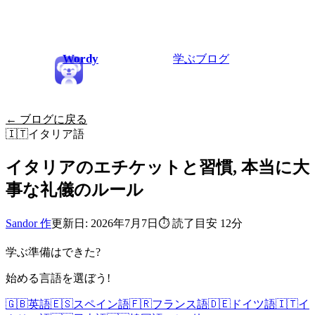
Wordy
学ぶ
ブログ
← ブログに戻る
🇮🇹
イタリア語
イタリアのエチケットと習慣, 本当に大
事な礼儀のルール
Sandor 作
更新日: 2026年7月7日
⏱
読了目安 12分
学ぶ準備はできた?
始める言語を選ぼう!
🇬🇧
英語
🇪🇸
スペイン語
🇫🇷
フランス語
🇩🇪
ドイツ語
🇮🇹
イ