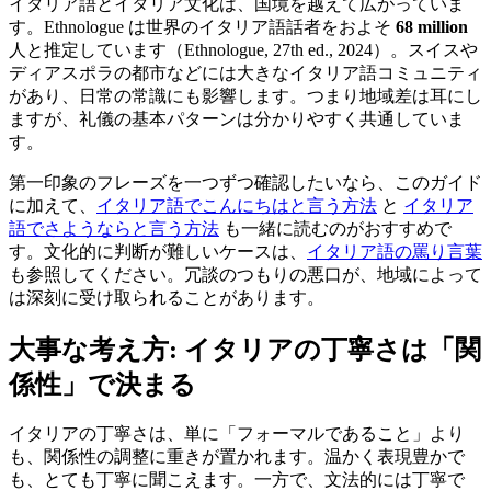
イタリア語とイタリア文化は、国境を越えて広がっていま
す。Ethnologue は世界のイタリア語話者をおよそ
68 million
人と推定しています（Ethnologue, 27th ed., 2024）。スイスや
ディアスポラの都市などには大きなイタリア語コミュニティ
があり、日常の常識にも影響します。つまり地域差は耳にし
ますが、礼儀の基本パターンは分かりやすく共通していま
す。
第一印象のフレーズを一つずつ確認したいなら、このガイド
に加えて、
イタリア語でこんにちはと言う方法
と
イタリア
語でさようならと言う方法
も一緒に読むのがおすすめで
す。文化的に判断が難しいケースは、
イタリア語の罵り言葉
も参照してください。冗談のつもりの悪口が、地域によって
は深刻に受け取られることがあります。
大事な考え方: イタリアの丁寧さは「関
係性」で決まる
イタリアの丁寧さは、単に「フォーマルであること」より
も、関係性の調整に重きが置かれます。温かく表現豊かで
も、とても丁寧に聞こえます。一方で、文法的には丁寧で