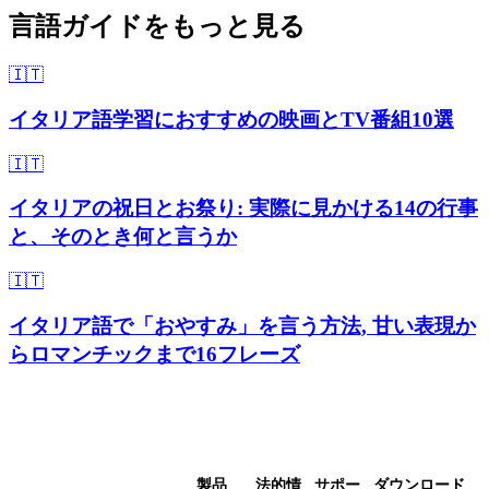
言語ガイドをもっと見る
🇮🇹
イタリア語学習におすすめの映画とTV番組10選
🇮🇹
イタリアの祝日とお祭り: 実際に見かける14の行事
と、そのとき何と言うか
🇮🇹
イタリア語で「おやすみ」を言う方法, 甘い表現か
らロマンチックまで16フレーズ
製品
法的情
サポー
ダウンロード