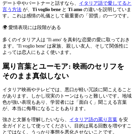
デート中やパートナーと話すなら、
イタリア語で愛してると
言う方法
が、
Ti voglio bene
と
Ti amo
の違いを説明していま
す。これは感情の礼儀として最重要の「習慣」の一つです。
🌍
愛情表現には段階がある
多くのイタリア人は 'Ti amo' を真剣な恋愛の愛に取っておき
ます。'Ti voglio bene' は家族、親しい友人、そして関係性に
よっては恋人にもよく使います。
罵り言葉とユーモア: 映画のセリフを
そのまま真似しない
イタリア映画やテレビでは、悪口が軽い冗談に聞こえること
があります。しかし現実のトーンはもっと難しいです。地域
色が強い表現もあり、学習者には「面白く」聞こえる言葉
が、本当に侮辱になることもあります。
強さと文脈を理解したいなら、
イタリア語の罵り言葉
を安
全ガイドとして使ってください。目的は罵る回数を増やすこ
とではなく、うっかり事態を悪化させないことです。