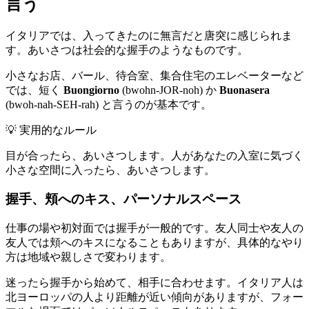
言う
イタリアでは、入ってきたのに無言だと唐突に感じられま
す。あいさつは社会的な握手のようなものです。
小さなお店、バール、待合室、集合住宅のエレベーターなど
では、短く
Buongiorno
(bwohn-JOR-noh) か
Buonasera
(bwoh-nah-SEH-rah) と言うのが基本です。
💡
実用的なルール
目が合ったら、あいさつします。人があなたの入室に気づく
小さな空間に入ったら、あいさつします。
握手、頬へのキス、パーソナルスペース
仕事の場や初対面では握手が一般的です。友人同士や友人の
友人では頬へのキスになることもありますが、具体的なやり
方は地域や親しさで変わります。
迷ったら握手から始めて、相手に合わせます。イタリア人は
北ヨーロッパの人より距離が近い傾向がありますが、フォー