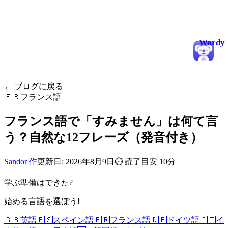
Wordy
← ブログに戻る
🇫🇷
フランス語
フランス語で「すみません」は何て言
う？自然な12フレーズ（発音付き）
Sandor 作
更新日: 2026年8月9日
⏱
読了目安 10分
学ぶ準備はできた?
始める言語を選ぼう!
🇬🇧
英語
🇪🇸
スペイン語
🇫🇷
フランス語
🇩🇪
ドイツ語
🇮🇹
イ