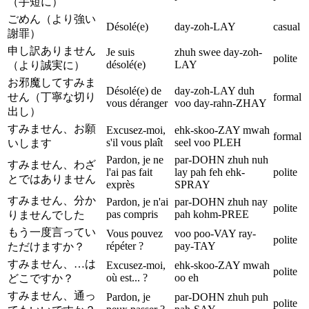
（手短に）
ごめん（より強い
Désolé(e)
day-zoh-LAY
casual
謝罪）
申し訳ありません
Je suis
zhuh swee day-zoh-
polite
désolé(e)
LAY
（より誠実に）
お邪魔してすみま
Désolé(e) de
day-zoh-LAY duh
せん（丁寧な切り
formal
vous déranger
voo day-rahn-ZHAY
出し）
すみません、お願
Excusez-moi,
ehk-skoo-ZAY mwah
formal
s'il vous plaît
seel voo PLEH
いします
Pardon, je ne
par-DOHN zhuh nuh
すみません、わざ
l'ai pas fait
lay pah feh ehk-
polite
とではありません
exprès
SPRAY
すみません、分か
Pardon, je n'ai
par-DOHN zhuh nay
polite
pas compris
pah kohm-PREE
りませんでした
もう一度言ってい
Vous pouvez
voo poo-VAY ray-
polite
répéter ?
pay-TAY
ただけますか？
すみません、…は
Excusez-moi,
ehk-skoo-ZAY mwah
polite
où est... ?
oo eh
どこですか？
すみません、通っ
Pardon, je
par-DOHN zhuh puh
polite