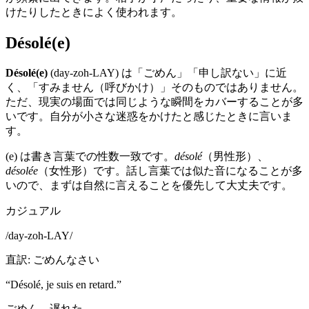
けたりしたときによく使われます。
Désolé(e)
Désolé(e)
(day-zoh-LAY) は「ごめん」「申し訳ない」に近
く、「すみません（呼びかけ）」そのものではありません。
ただ、現実の場面では同じような瞬間をカバーすることが多
いです。自分が小さな迷惑をかけたと感じたときに言いま
す。
(e) は書き言葉での性数一致です。
désolé
（男性形）、
désolée
（女性形）です。話し言葉では似た音になることが多
いので、まずは自然に言えることを優先して大丈夫です。
カジュアル
/
day-zoh-LAY
/
直訳
:
ごめんなさい
“
Désolé, je suis en retard.
”
ごめん、遅れた。