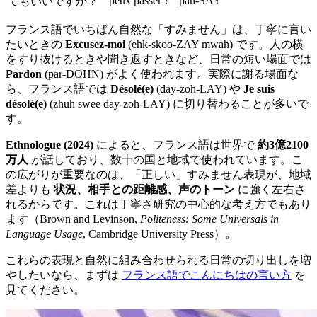
peux passer ?
pah-SAY
てもいいですか？
フランス語でいちばん自然な「すみません」は、丁寧に言い
たいときの
Excusez-moi
(ehk-skoo-ZAY mwah) です。人の横
をすり抜けるときや聞き返すときなど、日常の短い場面では
Pardon
(par-DOHN) がよく使われます。実際に謝る場面な
ら、フランス語では
Désolé(e)
(day-zoh-LAY) や
Je suis
désolé(e)
(zhuh swee day-zoh-LAY) に切り替わることが多いで
す。
Ethnologue (2024)
によると、フランス語は世界で
約3億2100
万人
が話しており、数十の国と地域で使われています。こ
の広がりが重要なのは、「正しい」すみません表現が、地域
差よりも
状況、相手との距離感、声のトーン
に強く左右さ
れるからです。これは丁寧さ研究の中心的な考え方でもあり
ます（Brown and Levinson,
Politeness: Some Universals in
Language Usage
, Cambridge University Press）。
これらの表現と自然に組み合わせられる日常の切り出しを増
やしたいなら、まずは
フランス語でこんにちはの言い方
を
見てください。