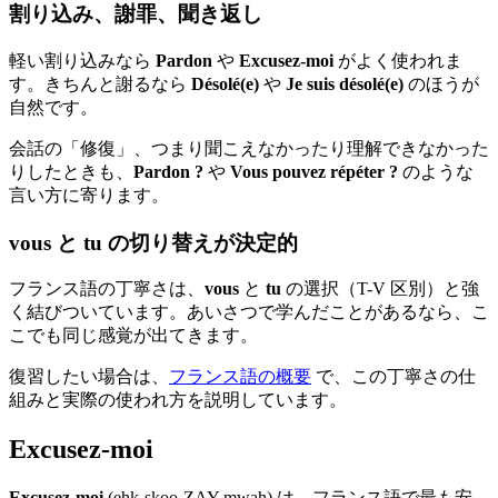
割り込み、謝罪、聞き返し
軽い割り込みなら
Pardon
や
Excusez-moi
がよく使われま
す。きちんと謝るなら
Désolé(e)
や
Je suis désolé(e)
のほうが
自然です。
会話の「修復」、つまり聞こえなかったり理解できなかった
りしたときも、
Pardon ?
や
Vous pouvez répéter ?
のような
言い方に寄ります。
vous と tu の切り替えが決定的
フランス語の丁寧さは、
vous
と
tu
の選択（T-V 区別）と強
く結びついています。あいさつで学んだことがあるなら、こ
こでも同じ感覚が出てきます。
復習したい場合は、
フランス語の概要
で、この丁寧さの仕
組みと実際の使われ方を説明しています。
Excusez-moi
Excusez-moi
(ehk-skoo-ZAY mwah) は、フランス語で最も安