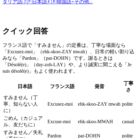
タリア語
🇯🇵
日本語
🇰🇷
韓国語
+
その他...
クイック回答
フランス語で「すみません」の定番は、丁寧な場面なら
「Excusez-moi」（ehk-skoo-ZAY mwah）、日常の軽い割り込
みなら「Pardon」（par-DOHN）です。謝るときは
「Désolé(e)」（day-zoh-LAY）や、より誠実に聞こえる「Je
suis désolé(e)」もよく使われます。
丁寧
日本語
フランス語
発音
さ
すみません（丁
寧、知らない人
Excusez-moi
ehk-skoo-ZAY mwah
polite
に）
ごめん（カジュア
Excuse-moi
ehk-skoo-MWAH
casual
ル、友だちに）
すみません／失礼
Pardon
par-DOHN
polite