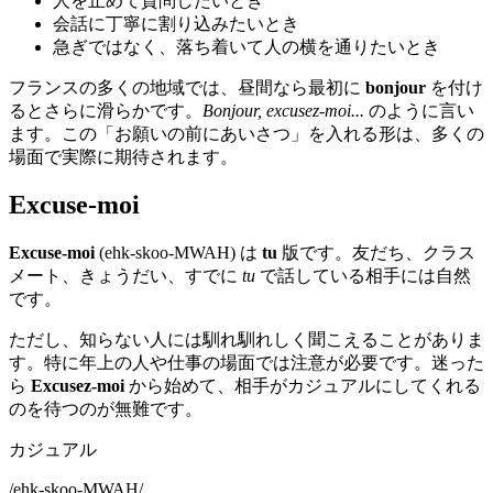
人を止めて質問したいとき
会話に丁寧に割り込みたいとき
急ぎではなく、落ち着いて人の横を通りたいとき
フランスの多くの地域では、昼間なら最初に
bonjour
を付け
るとさらに滑らかです。
Bonjour, excusez-moi...
のように言い
ます。この「お願いの前にあいさつ」を入れる形は、多くの
場面で実際に期待されます。
Excuse-moi
Excuse-moi
(ehk-skoo-MWAH) は
tu
版です。友だち、クラス
メート、きょうだい、すでに
tu
で話している相手には自然
です。
ただし、知らない人には馴れ馴れしく聞こえることがありま
す。特に年上の人や仕事の場面では注意が必要です。迷った
ら
Excusez-moi
から始めて、相手がカジュアルにしてくれる
のを待つのが無難です。
カジュアル
/
ehk-skoo-MWAH
/