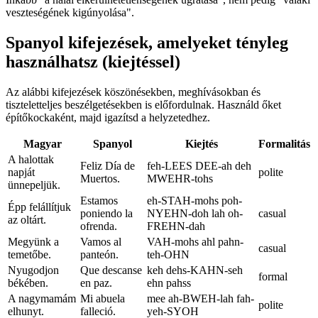
veszteségének kigúnyolása".
Spanyol kifejezések, amelyeket tényleg
használhatsz (kiejtéssel)
Az alábbi kifejezések köszönésekben, meghívásokban és
tiszteletteljes beszélgetésekben is előfordulnak. Használd őket
építőkockaként, majd igazítsd a helyzetedhez.
Magyar
Spanyol
Kiejtés
Formalitás
A halottak
Feliz Día de
feh-LEES DEE-ah deh
napját
polite
Muertos.
MWEHR-tohs
ünnepeljük.
Estamos
eh-STAH-mohs poh-
Épp felállítjuk
poniendo la
NYEHN-doh lah oh-
casual
az oltárt.
ofrenda.
FREHN-dah
Megyünk a
Vamos al
VAH-mohs ahl pahn-
casual
temetőbe.
panteón.
teh-OHN
Nyugodjon
Que descanse
keh dehs-KAHN-seh
formal
békében.
en paz.
ehn pahss
A nagymamám
Mi abuela
mee ah-BWEH-lah fah-
polite
elhunyt.
falleció.
yeh-SYOH