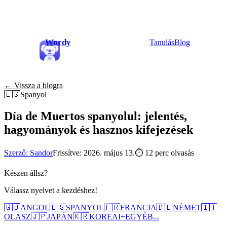
Wordy
Tanulás
Blog
← Vissza a blogra
🇪🇸
Spanyol
Día de Muertos spanyolul: jelentés,
hagyományok és hasznos kifejezések
Szerző: Sandor
Frissítve: 2026. május 13.
⏱
12 perc olvasás
Készen állsz?
Válassz nyelvet a kezdéshez!
🇬🇧
ANGOL
🇪🇸
SPANYOL
🇫🇷
FRANCIA
🇩🇪
NÉMET
🇮🇹
OLASZ
🇯🇵
JAPÁN
🇰🇷
KOREAI
+
EGYÉB...