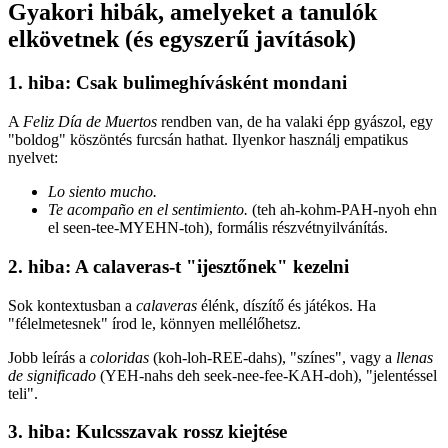
Gyakori hibák, amelyeket a tanulók
elkövetnek (és egyszerű javítások)
1. hiba: Csak bulimeghívásként mondani
A
Feliz Día de Muertos
rendben van, de ha valaki épp gyászol, egy
"boldog" köszöntés furcsán hathat. Ilyenkor használj empatikus
nyelvet:
Lo siento mucho.
Te acompaño en el sentimiento.
(teh ah-kohm-PAH-nyoh ehn
el seen-tee-MYEHN-toh), formális részvétnyilvánítás.
2. hiba: A calaveras-t "ijesztőnek" kezelni
Sok kontextusban a
calaveras
élénk, díszítő és játékos. Ha
"félelmetesnek" írod le, könnyen mellélőhetsz.
Jobb leírás a
coloridas
(koh-loh-REE-dahs), "színes", vagy a
llenas
de significado
(YEH-nahs deh seek-nee-fee-KAH-doh), "jelentéssel
teli".
3. hiba: Kulcsszavak rossz kiejtése