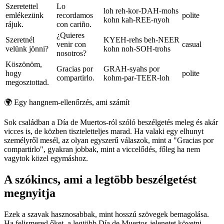
Szeretettel
Lo
loh reh-kor-DAH-mohs
emlékezünk
recordamos
polite
kohn kah-REE-nyoh
rájuk.
con cariño.
¿Quieres
Szeretnél
KYEH-rehs beh-NEER
venir con
casual
velünk jönni?
kohn noh-SOH-trohs
nosotros?
Köszönöm,
Gracias por
GRAH-syahs por
hogy
polite
compartirlo.
kohm-par-TEER-loh
megosztottad.
🌍
Egy hangnem-ellenőrzés, ami számít
Sok családban a Día de Muertos-ról szóló beszélgetés meleg és akár
vicces is, de közben tiszteletteljes marad. Ha valaki egy elhunyt
személyről mesél, az olyan egyszerű válaszok, mint a "Gracias por
compartirlo", gyakran jobbak, mint a viccelődés, főleg ha nem
vagytok közel egymáshoz.
A szókincs, ami a legtöbb beszélgetést
megnyitja
Ezek a szavak hasznosabbak, mint hosszú szövegek bemagolása.
Ha felismered őket, a legtöbb Día de Muertos-jelenetet követni