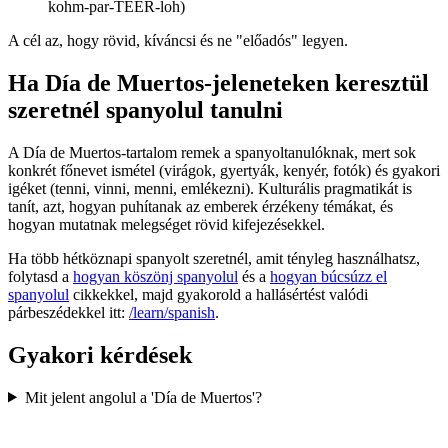
kohm-par-TEER-loh)
A cél az, hogy rövid, kíváncsi és ne "előadós" legyen.
Ha Día de Muertos-jeleneteken keresztül
szeretnél spanyolul tanulni
A Día de Muertos-tartalom remek a spanyoltanulóknak, mert sok
konkrét főnevet ismétel (virágok, gyertyák, kenyér, fotók) és gyakori
igéket (tenni, vinni, menni, emlékezni). Kulturális pragmatikát is
tanít, azt, hogyan puhítanak az emberek érzékeny témákat, és
hogyan mutatnak melegséget rövid kifejezésekkel.
Ha több hétköznapi spanyolt szeretnél, amit tényleg használhatsz,
folytasd a
hogyan köszönj spanyolul
és a
hogyan búcsúzz el
spanyolul
cikkekkel, majd gyakorold a hallásértést valódi
párbeszédekkel itt:
/learn/spanish
.
Gyakori kérdések
Mit jelent angolul a 'Día de Muertos'?