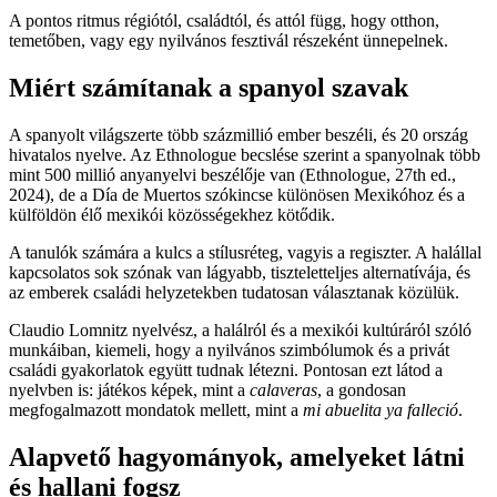
A pontos ritmus régiótól, családtól, és attól függ, hogy otthon,
temetőben, vagy egy nyilvános fesztivál részeként ünnepelnek.
Miért számítanak a spanyol szavak
A spanyolt világszerte több százmillió ember beszéli, és 20 ország
hivatalos nyelve. Az Ethnologue becslése szerint a spanyolnak több
mint 500 millió anyanyelvi beszélője van (Ethnologue, 27th ed.,
2024), de a Día de Muertos szókincse különösen Mexikóhoz és a
külföldön élő mexikói közösségekhez kötődik.
A tanulók számára a kulcs a stílusréteg, vagyis a regiszter. A halállal
kapcsolatos sok szónak van lágyabb, tiszteletteljes alternatívája, és
az emberek családi helyzetekben tudatosan választanak közülük.
Claudio Lomnitz nyelvész, a halálról és a mexikói kultúráról szóló
munkáiban, kiemeli, hogy a nyilvános szimbólumok és a privát
családi gyakorlatok együtt tudnak létezni. Pontosan ezt látod a
nyelvben is: játékos képek, mint a
calaveras
, a gondosan
megfogalmazott mondatok mellett, mint a
mi abuelita ya falleció
.
Alapvető hagyományok, amelyeket látni
és hallani fogsz