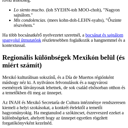
rövid lehetőség:
Lo siento mucho.
(loh SYEHN-toh MOO-choh), "Nagyon
sajnálom."
Mis condolencias.
(mees kohn-doh-LEHN-syahs), "Őszinte
részvétem."
Ha több bocsánatkérő nyelvezetet szeretnél, a
bocsánat és sajnálom
spanyolul útmutatónk
részletesebben foglalkozik a hangnemmel és a
kontextussal.
Regionális különbségek Mexikón belül (és
miért számít)
Mexikó kulturálisan sokszínű, és a Día de Muertos régiónként
máshogy néz ki. A nyilvános felvonulások és a nagyvárosi
események látványosak lehetnek, de sok család elsősorban otthon és
a temetőkben éli meg az ünnepet.
Az INAH és Mexikó Secretaría de Cultura intézménye rendszeresen
kiemeli a helyi szokásokat, a konkrét ételektől a temetői
hagyományokig. Ha megtanulod a szókincset, észreveszed ezeket a
különbségeket, ahelyett hogy az ünnepet egyetlen rögzített
forgatókönyvként kezelnéd.