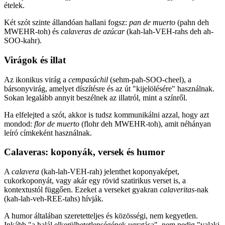
ételek.
Két szót szinte állandóan hallani fogsz:
pan de muerto
(pahn deh
MWEHR-toh) és
calaveras de azúcar
(kah-lah-VEH-rahs deh ah-
SOO-kahr).
Virágok és illat
Az ikonikus virág a
cempasúchil
(sehm-pah-SOO-cheel), a
bársonyvirág, amelyet díszítésre és az út "kijelölésére" használnak.
Sokan legalább annyit beszélnek az illatról, mint a színről.
Ha elfelejted a szót, akkor is tudsz kommunikálni azzal, hogy azt
mondod:
flor de muerto
(flohr deh MWEHR-toh), amit néhányan
leíró címkeként használnak.
Calaveras: koponyák, versek és humor
A
calavera
(kah-lah-VEH-rah) jelenthet koponyaképet,
cukorkoponyát, vagy akár egy rövid szatirikus verset is, a
kontextustól függően. Ezeket a verseket gyakran
calaveritas
-nak
(kah-lah-veh-REE-tahs) hívják.
A humor általában szeretetteljes és közösségi, nem kegyetlen.
Inkább "a halál elkerülhetetlenségének ugratása", nem pedig "valaki