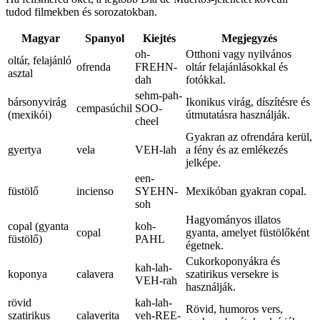
tudod filmekben és sorozatokban.
Magyar
Spanyol
Kiejtés
Megjegyzés
oh-
Otthoni vagy nyilvános
oltár, felajánló
ofrenda
FREHN-
oltár felajánlásokkal és
asztal
dah
fotókkal.
sehm-pah-
bársonyvirág
Ikonikus virág, díszítésre és
cempasúchil
SOO-
(mexikói)
útmutatásra használják.
cheel
Gyakran az ofrendára kerül,
gyertya
vela
VEH-lah
a fény és az emlékezés
jelképe.
een-
füstölő
incienso
SYEHN-
Mexikóban gyakran copal.
soh
Hagyományos illatos
copal (gyanta
koh-
copal
gyanta, amelyet füstölőként
füstölő)
PAHL
égetnek.
Cukorkoponyákra és
kah-lah-
koponya
calavera
szatirikus versekre is
VEH-rah
használják.
rövid
kah-lah-
Rövid, humoros vers,
szatirikus
calaverita
veh-REE-