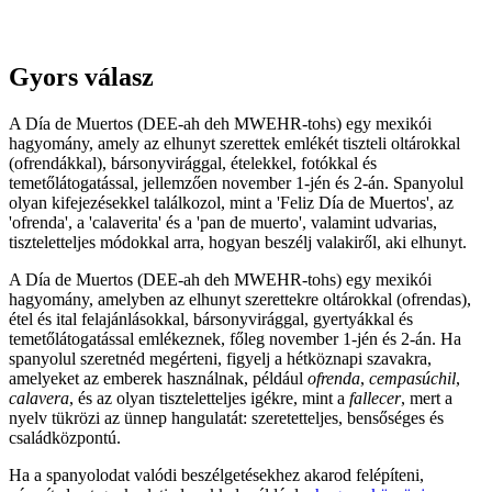
Gyors válasz
A Día de Muertos (DEE-ah deh MWEHR-tohs) egy mexikói
hagyomány, amely az elhunyt szerettek emlékét tiszteli oltárokkal
(ofrendákkal), bársonyvirággal, ételekkel, fotókkal és
temetőlátogatással, jellemzően november 1-jén és 2-án. Spanyolul
olyan kifejezésekkel találkozol, mint a 'Feliz Día de Muertos', az
'ofrenda', a 'calaverita' és a 'pan de muerto', valamint udvarias,
tiszteletteljes módokkal arra, hogyan beszélj valakiről, aki elhunyt.
A Día de Muertos (DEE-ah deh MWEHR-tohs) egy mexikói
hagyomány, amelyben az elhunyt szerettekre oltárokkal (ofrendas),
étel és ital felajánlásokkal, bársonyvirággal, gyertyákkal és
temetőlátogatással emlékeznek, főleg november 1-jén és 2-án. Ha
spanyolul szeretnéd megérteni, figyelj a hétköznapi szavakra,
amelyeket az emberek használnak, például
ofrenda
,
cempasúchil
,
calavera
, és az olyan tiszteletteljes igékre, mint a
fallecer
, mert a
nyelv tükrözi az ünnep hangulatát: szeretetteljes, bensőséges és
családközpontú.
Ha a spanyolodat valódi beszélgetésekhez akarod felépíteni,