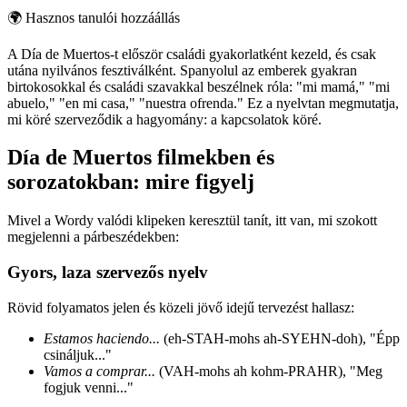
🌍
Hasznos tanulói hozzáállás
A Día de Muertos-t először családi gyakorlatként kezeld, és csak
utána nyilvános fesztiválként. Spanyolul az emberek gyakran
birtokosokkal és családi szavakkal beszélnek róla: "mi mamá," "mi
abuelo," "en mi casa," "nuestra ofrenda." Ez a nyelvtan megmutatja,
mi köré szerveződik a hagyomány: a kapcsolatok köré.
Día de Muertos filmekben és
sorozatokban: mire figyelj
Mivel a Wordy valódi klipeken keresztül tanít, itt van, mi szokott
megjelenni a párbeszédekben:
Gyors, laza szervezős nyelv
Rövid folyamatos jelen és közeli jövő idejű tervezést hallasz:
Estamos haciendo...
(eh-STAH-mohs ah-SYEHN-doh), "Épp
csináljuk..."
Vamos a comprar...
(VAH-mohs ah kohm-PRAHR), "Meg
fogjuk venni..."