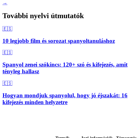
→
További nyelvi útmutatók
🇪🇸
10 legjobb film és sorozat spanyoltanuláshoz
🇪🇸
Spanyol zenei szókincs: 120+ szó és kifejezés, amit
tényleg hallasz
🇪🇸
Hogyan mondjuk spanyolul, hogy jó éjszakát: 16
kifejezés minden helyzetre