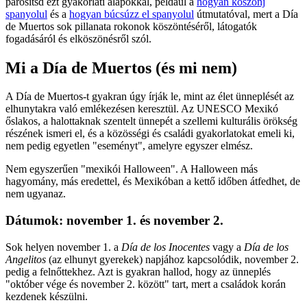
párosítsd ezt gyakorlati alapokkal, például a
hogyan köszönj
spanyolul
és a
hogyan búcsúzz el spanyolul
útmutatóval, mert a Día
de Muertos sok pillanata rokonok köszöntéséről, látogatók
fogadásáról és elköszönésről szól.
Mi a Día de Muertos (és mi nem)
A Día de Muertos-t gyakran úgy írják le, mint az élet ünneplését az
elhunytakra való emlékezésen keresztül. Az UNESCO Mexikó
őslakos, a halottaknak szentelt ünnepét a szellemi kulturális örökség
részének ismeri el, és a közösségi és családi gyakorlatokat emeli ki,
nem pedig egyetlen "eseményt", amelyre egyszer elmész.
Nem egyszerűen "mexikói Halloween". A Halloween más
hagyomány, más eredettel, és Mexikóban a kettő időben átfedhet, de
nem ugyanaz.
Dátumok: november 1. és november 2.
Sok helyen november 1. a
Día de los Inocentes
vagy a
Día de los
Angelitos
(az elhunyt gyerekek) napjához kapcsolódik, november 2.
pedig a felnőttekhez. Azt is gyakran hallod, hogy az ünneplés
"október vége és november 2. között" tart, mert a családok korán
kezdenek készülni.