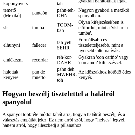
gyakran barátoknak írják.
koponyavers
tah
temető
pahn-teh-
Nagyon gyakori a mexikói
panteón
(Mexikó)
OHN
spanyolban.
Olyan kifejezésekben is
TOOM-
sír
tumba
előfordul, mint a 'visitar la
bah
tumba'.
Formálisabb és
fah-yeh-
elhunyni
fallecer
tiszteletteljesebb, mint a
SEHR
nyersebb alternatívák.
reh-kor-
Gyakran 'con cariño' vagy
emlékezni
recordar
DAHR
'con amor' kifejezéssel.
pahn deh
halottak
pan de
Az időszakhoz kötődő édes
MWEHR-
kenyere
muerto
kenyér.
toh
Hogyan beszélj tisztelettel a halálról
spanyolul
A spanyol többféle módot kínál arra, hogy a halálról beszélj, és a
választás empátiát jelez. Ez nem arról szól, hogy "helyes" legyél,
hanem arról, hogy illeszkedj a pillanathoz.