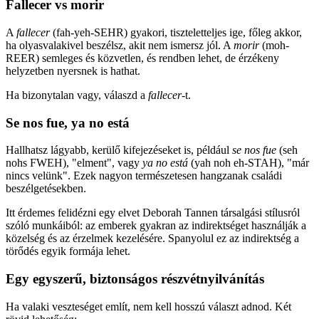
Fallecer vs morir
A
fallecer
(fah-yeh-SEHR) gyakori, tiszteletteljes ige, főleg akkor,
ha olyasvalakivel beszélsz, akit nem ismersz jól. A
morir
(moh-
REER) semleges és közvetlen, és rendben lehet, de érzékeny
helyzetben nyersnek is hathat.
Ha bizonytalan vagy, válaszd a
fallecer
-t.
Se nos fue, ya no está
Hallhatsz lágyabb, kerülő kifejezéseket is, például
se nos fue
(seh
nohs FWEH), "elment", vagy
ya no está
(yah noh eh-STAH), "már
nincs velünk". Ezek nagyon természetesen hangzanak családi
beszélgetésekben.
Itt érdemes felidézni egy elvet Deborah Tannen társalgási stílusról
szóló munkáiból: az emberek gyakran az indirektséget használják a
közelség és az érzelmek kezelésére. Spanyolul ez az indirektség a
törődés egyik formája lehet.
Egy egyszerű, biztonságos részvétnyilvánítás
Ha valaki veszteséget említ, nem kell hosszú választ adnod. Két