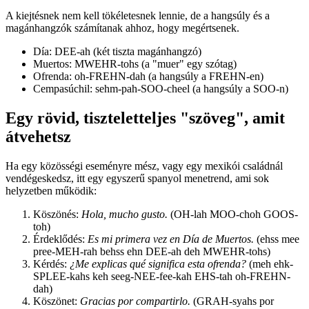
A kiejtésnek nem kell tökéletesnek lennie, de a hangsúly és a
magánhangzók számítanak ahhoz, hogy megértsenek.
Día: DEE-ah (két tiszta magánhangzó)
Muertos: MWEHR-tohs (a "muer" egy szótag)
Ofrenda: oh-FREHN-dah (a hangsúly a FREHN-en)
Cempasúchil: sehm-pah-SOO-cheel (a hangsúly a SOO-n)
Egy rövid, tiszteletteljes "szöveg", amit
átvehetsz
Ha egy közösségi eseményre mész, vagy egy mexikói családnál
vendégeskedsz, itt egy egyszerű spanyol menetrend, ami sok
helyzetben működik:
Köszönés:
Hola, mucho gusto.
(OH-lah MOO-choh GOOS-
toh)
Érdeklődés:
Es mi primera vez en Día de Muertos.
(ehss mee
pree-MEH-rah behss ehn DEE-ah deh MWEHR-tohs)
Kérdés:
¿Me explicas qué significa esta ofrenda?
(meh ehk-
SPLEE-kahs keh seeg-NEE-fee-kah EHS-tah oh-FREHN-
dah)
Köszönet:
Gracias por compartirlo.
(GRAH-syahs por