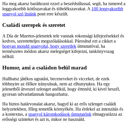
Ha meg akarsz barátkozni ezzel a beszédstílussal, segít, ha ismered a
leggyakoribb kötőszavakat és töltelékszavakat. A
100 leggyakoribb
spanyol szó listánk
pont erre készült.
Családi szerepek és szeretet
A Día de Muertos-jelenetek tele vannak rokonsági kifejezésekkel és
kedves, szeretetteljes megszólalásokkal. Párosítsd ezt a cikket a
hogyan mondd spanyolul, hogy szeretlek
útmutatóval, ha
természetes módon akarsz melegséget kifejezni, tankönyvszag
nélkül.
Humor, ami a családon belül marad
Hallhatsz játékos ugratást, beceneveket és vicceket, de ezek
többnyire az élőkre irányulnak, nem az elhunytakra. Ha egy
jelenetből átveszel szlenget anélkül, hogy értenéd, ki kivel beszél,
gyorsan udvariatlannak hangozhatsz.
Ha biztos határvonalat akarsz, hagyd ki az erős szlenget családi
helyzetekben, főleg temetők környékén. Ha érdekel az intenzitás és
a kontextus, a
spanyol káromkodások útmutatónk
elmagyarázza az
erősségi szinteket és azt is, mikor ne használd.