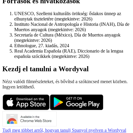
Források és hivatkozások
UNESCO, Szellemi kulturális örökség: őslakos ünnep az
elhunytak tiszteletére (megtekintve: 2026)
Instituto Nacional de Antropología e Historia (INAH), Día de
Muertos anyagok (megtekintve: 2026)
Secretaría de Cultura (México), Día de Muertos anyagok
(megtekintve: 2026)
Ethnologue, 27. kiadás, 2024
Real Academia Española (RAE), Diccionario de la lengua
española szócikkek (megtekintve: 2026)
Kezdj el tanulni a Wordyval
Nézz valódi filmrészleteket, és bővítsd a szókincsed menet közben.
Ingyen letölthető.
Tudj meg többet arról, hogyan tanulj Spanyol nyelven a Wordyval