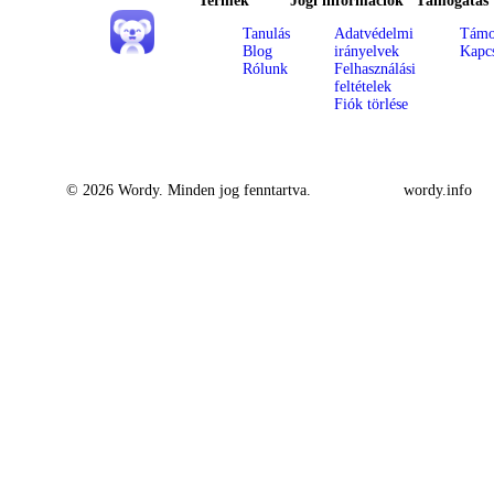
Termék
Jogi információk
Támogatás
Tanulás
Adatvédelmi
Támo
Blog
irányelvek
Kapcs
Rólunk
Felhasználási
feltételek
Fiók törlése
© 2026 Wordy. Minden jog fenntartva.
wordy.info