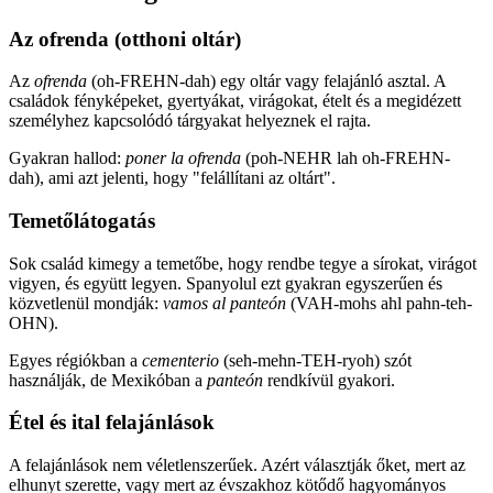
Az ofrenda (otthoni oltár)
Az
ofrenda
(oh-FREHN-dah) egy oltár vagy felajánló asztal. A
családok fényképeket, gyertyákat, virágokat, ételt és a megidézett
személyhez kapcsolódó tárgyakat helyeznek el rajta.
Gyakran hallod:
poner la ofrenda
(poh-NEHR lah oh-FREHN-
dah), ami azt jelenti, hogy "felállítani az oltárt".
Temetőlátogatás
Sok család kimegy a temetőbe, hogy rendbe tegye a sírokat, virágot
vigyen, és együtt legyen. Spanyolul ezt gyakran egyszerűen és
közvetlenül mondják:
vamos al panteón
(VAH-mohs ahl pahn-teh-
OHN).
Egyes régiókban a
cementerio
(seh-mehn-TEH-ryoh) szót
használják, de Mexikóban a
panteón
rendkívül gyakori.
Étel és ital felajánlások
A felajánlások nem véletlenszerűek. Azért választják őket, mert az
elhunyt szerette, vagy mert az évszakhoz kötődő hagyományos