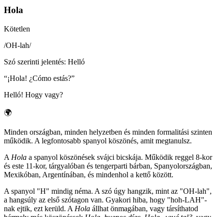
Hola
Kötetlen
/
OH-lah
/
Szó szerinti jelentés
:
Helló
“
¡Hola! ¿Cómo estás?
”
Helló! Hogy vagy?
🌍
Minden országban, minden helyzetben és minden formalitási szinten
működik. A legfontosabb spanyol köszönés, amit megtanulsz.
A
Hola
a spanyol köszönések svájci bicskája. Működik reggel 8-kor
és este 11-kor, tárgyalóban és tengerparti bárban, Spanyolországban,
Mexikóban, Argentínában, és mindenhol a kettő között.
A spanyol "H" mindig néma. A szó úgy hangzik, mint az "OH-lah",
a hangsúly az első szótagon van. Gyakori hiba, hogy "hoh-LAH"-
nak ejtik, ezt kerüld. A
Hola
állhat önmagában, vagy társíthatod