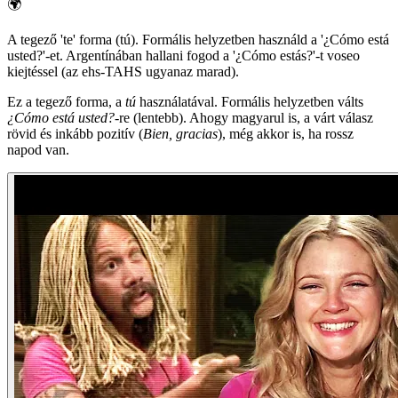
🌍
A tegező 'te' forma (tú). Formális helyzetben használd a '¿Cómo está
usted?'-et. Argentínában hallani fogod a '¿Cómo estás?'-t voseo
kiejtéssel (az ehs-TAHS ugyanaz marad).
Ez a tegező forma, a
tú
használatával. Formális helyzetben válts
¿Cómo está usted?
-re (lentebb). Ahogy magyarul is, a várt válasz
rövid és inkább pozitív (
Bien, gracias
), még akkor is, ha rossz
napod van.