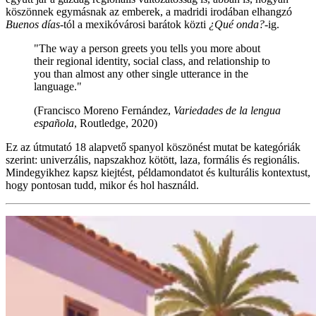
köszönnek egymásnak az emberek, a madridi irodában elhangzó
Buenos días
-tól a mexikóvárosi barátok közti
¿Qué onda?
-ig.
"The way a person greets you tells you more about
their regional identity, social class, and relationship to
you than almost any other single utterance in the
language."
(Francisco Moreno Fernández,
Variedades de la lengua
española
, Routledge, 2020)
Ez az útmutató 18 alapvető spanyol köszönést mutat be kategóriák
szerint: univerzális, napszakhoz kötött, laza, formális és regionális.
Mindegyikhez kapsz kiejtést, példamondatot és kulturális kontextust,
hogy pontosan tudd, mikor és hol használd.