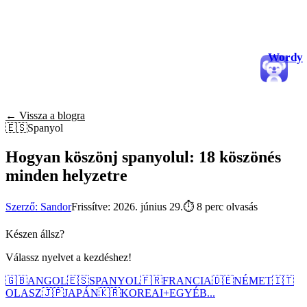
Wordy
← Vissza a blogra
🇪🇸
Spanyol
Hogyan köszönj spanyolul: 18 köszönés
minden helyzetre
Szerző: Sandor
Frissítve: 2026. június 29.
⏱
8 perc olvasás
Készen állsz?
Válassz nyelvet a kezdéshez!
🇬🇧
ANGOL
🇪🇸
SPANYOL
🇫🇷
FRANCIA
🇩🇪
NÉMET
🇮🇹
OLASZ
🇯🇵
JAPÁN
🇰🇷
KOREAI
+
EGYÉB...