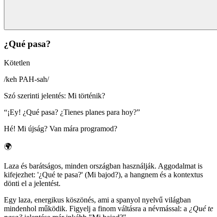
¿Qué pasa?
Kötetlen
/
keh PAH-sah
/
Szó szerinti jelentés
:
Mi történik?
“
¡Ey! ¿Qué pasa? ¿Tienes planes para hoy?
”
Hé! Mi újság? Van mára programod?
🌍
Laza és barátságos, minden országban használják. Aggodalmat is
kifejezhet: '¿Qué te pasa?' (Mi bajod?), a hangnem és a kontextus
dönti el a jelentést.
Egy laza, energikus köszönés, ami a spanyol nyelvű világban
mindenhol működik. Figyelj a finom váltásra a névmással: a
¿Qué te