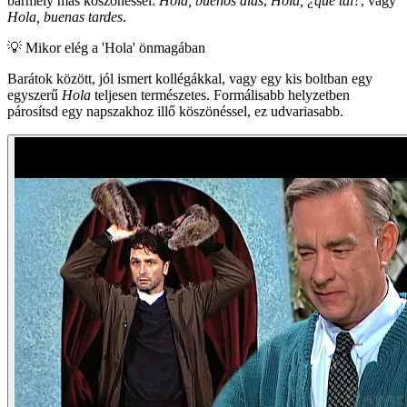
bármely más köszönéssel:
Hola, buenos días
,
Hola, ¿qué tal?
, vagy
Hola, buenas tardes
.
💡
Mikor elég a 'Hola' önmagában
Barátok között, jól ismert kollégákkal, vagy egy kis boltban egy
egyszerű
Hola
teljesen természetes. Formálisabb helyzetben
párosítsd egy napszakhoz illő köszönéssel, ez udvariasabb.