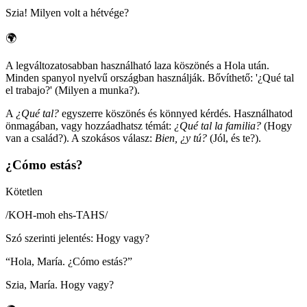
Szia! Milyen volt a hétvége?
🌍
A legváltozatosabban használható laza köszönés a Hola után.
Minden spanyol nyelvű országban használják. Bővíthető: '¿Qué tal
el trabajo?' (Milyen a munka?).
A
¿Qué tal?
egyszerre köszönés és könnyed kérdés. Használhatod
önmagában, vagy hozzáadhatsz témát:
¿Qué tal la familia?
(Hogy
van a család?). A szokásos válasz:
Bien, ¿y tú?
(Jól, és te?).
¿Cómo estás?
Kötetlen
/
KOH-moh ehs-TAHS
/
Szó szerinti jelentés
:
Hogy vagy?
“
Hola, María. ¿Cómo estás?
”
Szia, María. Hogy vagy?