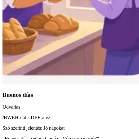
Buenos días
Udvarias
/
BWEH-nohs DEE-ahs
/
Szó szerinti jelentés
:
Jó napokat
“
Buenos días, señora García. ¿Cómo amaneció?
”