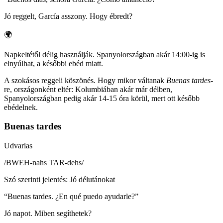
Jó reggelt, García asszony. Hogy ébredt?
🌍
Napkeltétől délig használják. Spanyolországban akár 14:00-ig is
elnyúlhat, a későbbi ebéd miatt.
A szokásos reggeli köszönés. Hogy mikor váltanak
Buenas tardes
-
re, országonként eltér: Kolumbiában akár már délben,
Spanyolországban pedig akár 14-15 óra körül, mert ott később
ebédelnek.
Buenas tardes
Udvarias
/
BWEH-nahs TAR-dehs
/
Szó szerinti jelentés
:
Jó délutánokat
“
Buenas tardes. ¿En qué puedo ayudarle?
”
Jó napot. Miben segíthetek?