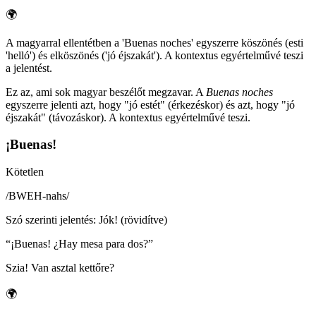
🌍
A magyarral ellentétben a 'Buenas noches' egyszerre köszönés (esti
'helló') és elköszönés ('jó éjszakát'). A kontextus egyértelművé teszi
a jelentést.
Ez az, ami sok magyar beszélőt megzavar. A
Buenas noches
egyszerre jelenti azt, hogy "jó estét" (érkezéskor) és azt, hogy "jó
éjszakát" (távozáskor). A kontextus egyértelművé teszi.
¡Buenas!
Kötetlen
/
BWEH-nahs
/
Szó szerinti jelentés
:
Jók! (rövidítve)
“
¡Buenas! ¿Hay mesa para dos?
”
Szia! Van asztal kettőre?
🌍