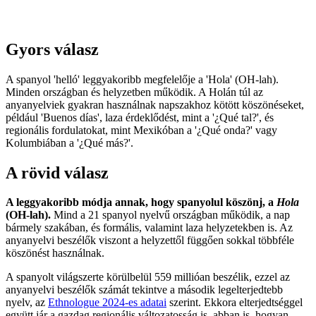
Gyors válasz
A spanyol 'helló' leggyakoribb megfelelője a 'Hola' (OH-lah).
Minden országban és helyzetben működik. A Holán túl az
anyanyelviek gyakran használnak napszakhoz kötött köszönéseket,
például 'Buenos días', laza érdeklődést, mint a '¿Qué tal?', és
regionális fordulatokat, mint Mexikóban a '¿Qué onda?' vagy
Kolumbiában a '¿Qué más?'.
A rövid válasz
A leggyakoribb módja annak, hogy spanyolul köszönj, a
Hola
(OH-lah).
Mind a 21 spanyol nyelvű országban működik, a nap
bármely szakában, és formális, valamint laza helyzetekben is. Az
anyanyelvi beszélők viszont a helyzettől függően sokkal többféle
köszönést használnak.
A spanyolt világszerte körülbelül 559 millióan beszélik, ezzel az
anyanyelvi beszélők számát tekintve a második legelterjedtebb
nyelv, az
Ethnologue 2024-es adatai
szerint. Ekkora elterjedtséggel
együtt jár a gazdag regionális változatosság is, abban is, hogyan