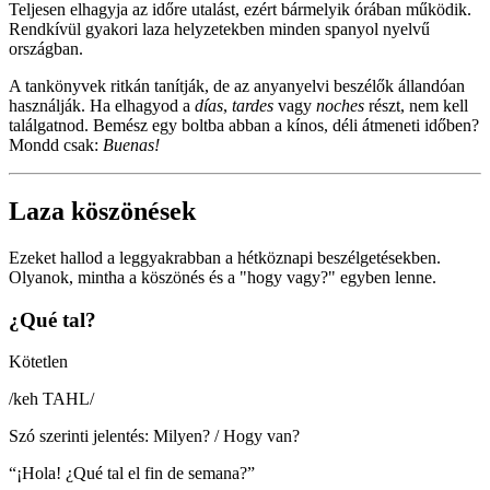
Teljesen elhagyja az időre utalást, ezért bármelyik órában működik.
Rendkívül gyakori laza helyzetekben minden spanyol nyelvű
országban.
A tankönyvek ritkán tanítják, de az anyanyelvi beszélők állandóan
használják. Ha elhagyod a
días
,
tardes
vagy
noches
részt, nem kell
találgatnod. Bemész egy boltba abban a kínos, déli átmeneti időben?
Mondd csak:
Buenas!
Laza köszönések
Ezeket hallod a leggyakrabban a hétköznapi beszélgetésekben.
Olyanok, mintha a köszönés és a "hogy vagy?" egyben lenne.
¿Qué tal?
Kötetlen
/
keh TAHL
/
Szó szerinti jelentés
:
Milyen? / Hogy van?
“
¡Hola! ¿Qué tal el fin de semana?
”