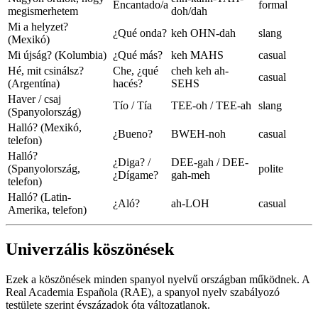
Encantado/a
formal
megismerhetem
doh/dah
Mi a helyzet?
¿Qué onda?
keh OHN-dah
slang
(Mexikó)
Mi újság? (Kolumbia)
¿Qué más?
keh MAHS
casual
Hé, mit csinálsz?
Che, ¿qué
cheh keh ah-
casual
(Argentína)
hacés?
SEHS
Haver / csaj
Tío / Tía
TEE-oh / TEE-ah
slang
(Spanyolország)
Halló? (Mexikó,
¿Bueno?
BWEH-noh
casual
telefon)
Halló?
¿Diga? /
DEE-gah / DEE-
(Spanyolország,
polite
¿Dígame?
gah-meh
telefon)
Halló? (Latin-
¿Aló?
ah-LOH
casual
Amerika, telefon)
Univerzális köszönések
Ezek a köszönések minden spanyol nyelvű országban működnek. A
Real Academia Española (RAE), a spanyol nyelv szabályozó
testülete szerint évszázadok óta változatlanok.