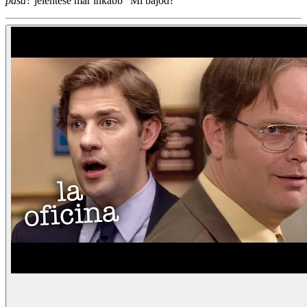
pasa?
jelentése már inkább "Mi bajod?"