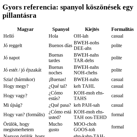
Gyors referencia: spanyol köszönések egy
pillantásra
Magyar
Spanyol
Kiejtés
Formalitás
Helló
Hola
OH-lah
casual
BWEH-nohs
Jó reggelt
Buenos días
polite
DEE-ahs
Buenas
BWEH-nahs
Jó napot
polite
tardes
TAR-dehs
Buenas
BWEH-nahs
Jó estét / jó éjszakát
polite
noches
NOH-chehs
Szia! (bármikor)
¡Buenas!
BWEH-nahs
casual
Hogy megy?
¿Qué tal?
keh TAHL
casual
¿Cómo
KOH-moh ehs-
Hogy vagy?
casual
estás?
TAHS
Mi újság?
¿Qué pasa?
keh PAH-sah
casual
¿Cómo está
KOH-moh ehs-
Hogy van? (formális)
formal
usted?
TAH oos-TEHD
Örülök, hogy
Mucho
MOO-choh
formal
megismerhetem
gusto
GOOS-toh
Nagyon örülök, hogy
ehn-kahn-TAH-