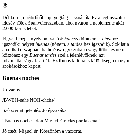
🌍
Dél körül, ebédidőtől napnyugtáig használják. Ez a leghosszabb
idősáv, főleg Spanyolországban, ahol nyáron a naplemente akár
22:00-kor is lehet.
Figyeld meg a nyelvtani váltást:
buenos
(hímnem, a
días
-hoz
igazodik) helyett
buenas
(nőnem, a
tardes
-hez igazodik). Sok latin-
amerikai országban, ha belépsz egy szobába vagy liftbe, és nem
köszönsz egy
Buenas tardes
-szel a jelenlévőknek, azt
udvariatlanságnak tartják. Ez fontos kulturális különbség a magyar
szokásokhoz képest.
Buenas noches
Udvarias
/
BWEH-nahs NOH-chehs
/
Szó szerinti jelentés
:
Jó éjszakákat
“
Buenas noches, don Miguel. Gracias por la cena.
”
Jó estét, Miguel úr. Köszönöm a vacsorát.