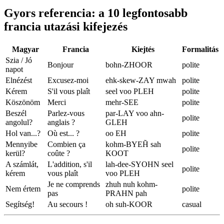
Gyors referencia: a 10 legfontosabb
francia utazási kifejezés
Magyar
Francia
Kiejtés
Formalitás
Szia / Jó
Bonjour
bohn-ZHOOR
polite
napot
Elnézést
Excusez-moi
ehk-skew-ZAY mwah
polite
Kérem
S'il vous plaît
seel voo PLEH
polite
Köszönöm
Merci
mehr-SEE
polite
Beszél
Parlez-vous
par-LAY voo ahn-
polite
angolul?
anglais ?
GLEH
Hol van...?
Où est... ?
oo EH
polite
Mennyibe
Combien ça
kohm-BYEH̃ sah
polite
kerül?
coûte ?
KOOT
A számlát,
L'addition, s'il
lah-dee-SYOHN seel
polite
kérem
vous plaît
voo PLEH
Je ne comprends
zhuh nuh kohm-
Nem értem
polite
pas
PRAHN pah
Segítség!
Au secours !
oh suh-KOOR
casual