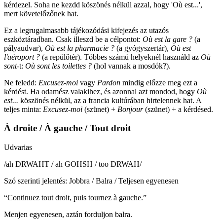
kérdezel. Soha ne kezdd köszönés nélkül azzal, hogy 'Où est...',
mert követelőzőnek hat.
Ez a legrugalmasabb tájékozódási kifejezés az utazós
eszköztáradban. Csak illeszd be a célpontot:
Où est la gare ?
(a
pályaudvar),
Où est la pharmacie ?
(a gyógyszertár),
Où est
l'aéroport ?
(a repülőtér). Többes számú helyeknél használd az
Où
sont
-t:
Où sont les toilettes ?
(hol vannak a mosdók?).
Ne feledd:
Excusez-moi
vagy
Pardon
mindig előzze meg ezt a
kérdést. Ha odamész valakihez, és azonnal azt mondod, hogy
Où
est...
köszönés nélkül, az a francia kultúrában hirtelennek hat. A
teljes minta:
Excusez-moi
(szünet) +
Bonjour
(szünet) + a kérdésed.
À droite / À gauche / Tout droit
Udvarias
/
ah DRWAHT / ah GOHSH / too DRWAH
/
Szó szerinti jelentés
:
Jobbra / Balra / Teljesen egyenesen
“
Continuez tout droit, puis tournez à gauche.
”
Menjen egyenesen, aztán forduljon balra.