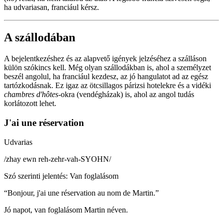
ha udvariasan, franciául kérsz.
A szállodában
A bejelentkezéshez és az alapvető igények jelzéséhez a szálláson
külön szókincs kell. Még olyan szállodákban is, ahol a személyzet
beszél angolul, ha franciául kezdesz, az jó hangulatot ad az egész
tartózkodásnak. Ez igaz az ötcsillagos párizsi hotelekre és a vidéki
chambres d'hôtes
-okra (vendégházak) is, ahol az angol tudás
korlátozott lehet.
J'ai une réservation
Udvarias
/
zhay ewn reh-zehr-vah-SYOHN
/
Szó szerinti jelentés
:
Van foglalásom
“
Bonjour, j'ai une réservation au nom de Martin.
”
Jó napot, van foglalásom Martin néven.