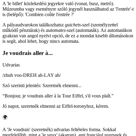
A 'le billet' közlekedési jegyekre való (vonat, busz, metró).
Múzeumba vagy eseményre szóló jegynél használhatod az 'l'entrée'-t
is (belépő): 'Combien coûte l'entrée ?'
A pályaudvarokon találkozhatsz
guichets
-szel (személyzettel
működő pénztárak) és
automates
-szel (automaták). Az automatákon
gyakran van angol nyelvi opció, de ez a mondat kisebb állomásokon
is segít, ahol lehet, hogy nincs automata.
Je voudrais aller à...
Udvarias
/
zhuh voo-DREH ah-LAY ah
/
Szó szerinti jelentés
:
Szeretnék elmenni...
“
Bonjour, je voudrais aller à la Tour Eiffel, s'il vous plaît.
”
Jó napot, szeretnék elmenni az Eiffel-toronyhoz, kérem.
🌍
A 'Je voudrais' (szeretnék) udvarias feltételes forma. Sokkal
megfelelőbb, mint a 'je veux' (akarom), ami franciául nyersnek és