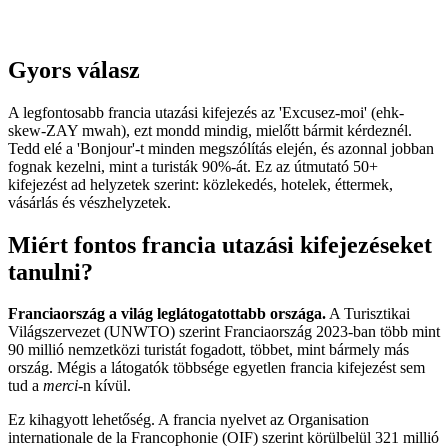
Gyors válasz
A legfontosabb francia utazási kifejezés az 'Excusez-moi' (ehk-
skew-ZAY mwah), ezt mondd mindig, mielőtt bármit kérdeznél.
Tedd elé a 'Bonjour'-t minden megszólítás elején, és azonnal jobban
fognak kezelni, mint a turisták 90%-át. Ez az útmutató 50+
kifejezést ad helyzetek szerint: közlekedés, hotelek, éttermek,
vásárlás és vészhelyzetek.
Miért fontos francia utazási kifejezéseket
tanulni?
Franciaország a világ leglátogatottabb országa.
A Turisztikai
Világszervezet (UNWTO) szerint Franciaország 2023-ban több mint
90 millió nemzetközi turistát fogadott, többet, mint bármely más
ország. Mégis a látogatók többsége egyetlen francia kifejezést sem
tud a
merci
-n kívül.
Ez kihagyott lehetőség. A francia nyelvet az Organisation
internationale de la Francophonie (OIF) szerint körülbelül 321 millió