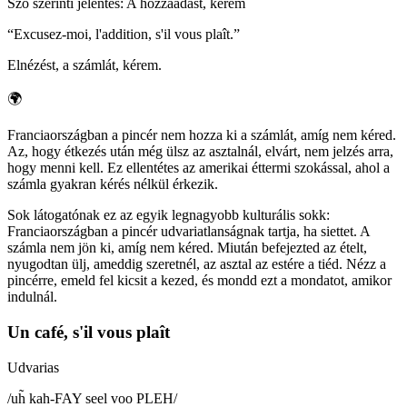
Szó szerinti jelentés
:
A hozzáadást, kérem
“
Excusez-moi, l'addition, s'il vous plaît.
”
Elnézést, a számlát, kérem.
🌍
Franciaországban a pincér nem hozza ki a számlát, amíg nem kéred.
Az, hogy étkezés után még ülsz az asztalnál, elvárt, nem jelzés arra,
hogy menni kell. Ez ellentétes az amerikai éttermi szokással, ahol a
számla gyakran kérés nélkül érkezik.
Sok látogatónak ez az egyik legnagyobb kulturális sokk:
Franciaországban a pincér udvariatlanságnak tartja, ha siettet. A
számla nem jön ki, amíg nem kéred. Miután befejezted az ételt,
nyugodtan ülj, ameddig szeretnél, az asztal az estére a tiéd. Nézz a
pincérre, emeld fel kicsit a kezed, és mondd ezt a mondatot, amikor
indulnál.
Un café, s'il vous plaît
Udvarias
/
uh̃ kah-FAY seel voo PLEH
/