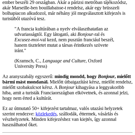
ember beszéli 29 országban. Akár a párizsi metróban tájékozódsz,
akár Marseille-ben bouillabaisse-t rendelsz, akár egy brüsszeli
bolhapiacon alkudozol, már néhány jól megválasztott kifejezés is
turistából utazóvá tesz.
"A francia kultúrában a nyelv elválaszthatatlan az
udvariasságtól. Egy látogató, aki
Bonjour
-ral és
Excusez-moi
-val kezd, nem pusztán franciául beszél,
hanem tiszteletet mutat a társas érintkezés szövete
iránt."
(Kramsch, C.,
Language and Culture
, Oxford
University Press)
Az aranyszabály egyszerű:
mindig mondd, hogy
Bonjour
, mielőtt
bármi mást mondanál.
Mielőtt útbaigazítást kérsz, mielőtt rendelsz,
mielőtt szobakulcsot kérsz. A
Bonjour
kihagyása a leggyakoribb
hiba, amit a turisták Franciaországban elkövetnek, és azonnal jelzi,
hogy nem érted a kultúrát.
Ez az útmutató 50+ kifejezést tartalmaz, valós utazási helyzetek
szerint rendezve:
közlekedés
, szállodák, éttermek, vásárlás és
vészhelyzetek. Minden kifejezéshez van kiejtés, így azonnal
használhatod őket.