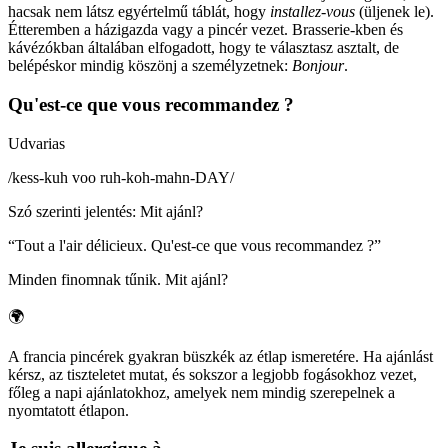
hacsak nem látsz egyértelmű táblát, hogy
installez-vous
(üljenek le).
Étteremben a házigazda vagy a pincér vezet. Brasserie-kben és
kávézókban általában elfogadott, hogy te választasz asztalt, de
belépéskor mindig köszönj a személyzetnek:
Bonjour
.
Qu'est-ce que vous recommandez ?
Udvarias
/
kess-kuh voo ruh-koh-mahn-DAY
/
Szó szerinti jelentés
:
Mit ajánl?
“
Tout a l'air délicieux. Qu'est-ce que vous recommandez ?
”
Minden finomnak tűnik. Mit ajánl?
🌍
A francia pincérek gyakran büszkék az étlap ismeretére. Ha ajánlást
kérsz, az tiszteletet mutat, és sokszor a legjobb fogásokhoz vezet,
főleg a napi ajánlatokhoz, amelyek nem mindig szerepelnek a
nyomtatott étlapon.