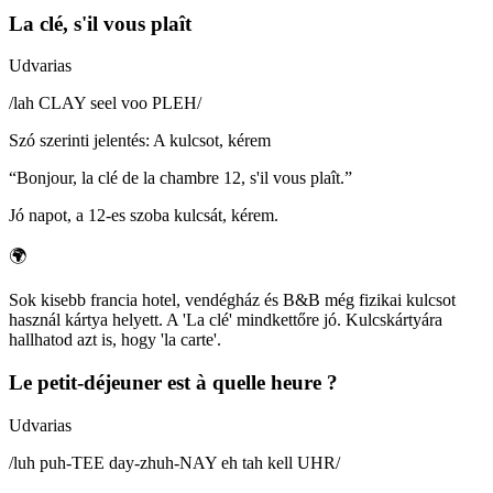
La clé, s'il vous plaît
Udvarias
/
lah CLAY seel voo PLEH
/
Szó szerinti jelentés
:
A kulcsot, kérem
“
Bonjour, la clé de la chambre 12, s'il vous plaît.
”
Jó napot, a 12-es szoba kulcsát, kérem.
🌍
Sok kisebb francia hotel, vendégház és B&B még fizikai kulcsot
használ kártya helyett. A 'La clé' mindkettőre jó. Kulcskártyára
hallhatod azt is, hogy 'la carte'.
Le petit-déjeuner est à quelle heure ?
Udvarias
/
luh puh-TEE day-zhuh-NAY eh tah kell UHR
/