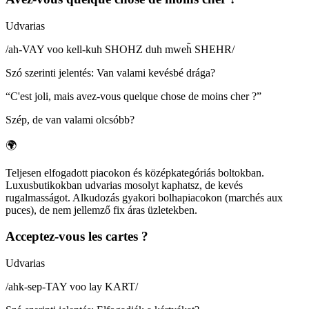
Udvarias
/
ah-VAY voo kell-kuh SHOHZ duh mweh̃ SHEHR
/
Szó szerinti jelentés
:
Van valami kevésbé drága?
“
C'est joli, mais avez-vous quelque chose de moins cher ?
”
Szép, de van valami olcsóbb?
🌍
Teljesen elfogadott piacokon és középkategóriás boltokban.
Luxusbutikokban udvarias mosolyt kaphatsz, de kevés
rugalmasságot. Alkudozás gyakori bolhapiacokon (marchés aux
puces), de nem jellemző fix áras üzletekben.
Acceptez-vous les cartes ?
Udvarias
/
ahk-sep-TAY voo lay KART
/