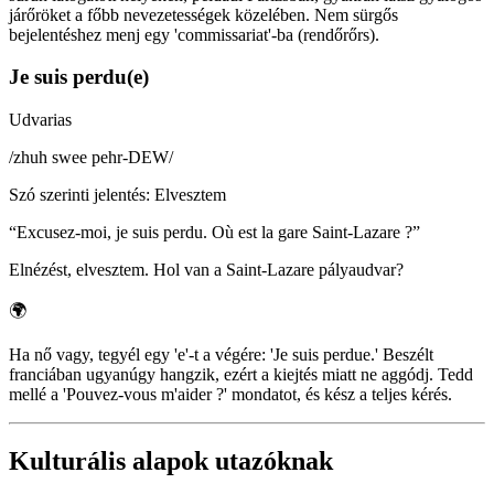
járőröket a főbb nevezetességek közelében. Nem sürgős
bejelentéshez menj egy 'commissariat'-ba (rendőrőrs).
Je suis perdu(e)
Udvarias
/
zhuh swee pehr-DEW
/
Szó szerinti jelentés
:
Elvesztem
“
Excusez-moi, je suis perdu. Où est la gare Saint-Lazare ?
”
Elnézést, elvesztem. Hol van a Saint-Lazare pályaudvar?
🌍
Ha nő vagy, tegyél egy 'e'-t a végére: 'Je suis perdue.' Beszélt
franciában ugyanúgy hangzik, ezért a kiejtés miatt ne aggódj. Tedd
mellé a 'Pouvez-vous m'aider ?' mondatot, és kész a teljes kérés.
Kulturális alapok utazóknak