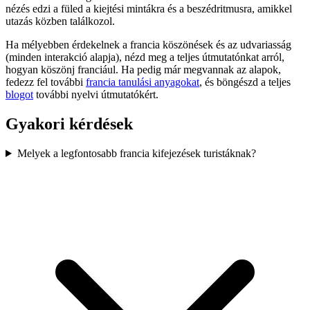
nézés edzi a füled a kiejtési mintákra és a beszédritmusra, amikkel
utazás közben találkozol.
Ha mélyebben érdekelnek a francia köszönések és az udvariasság
(minden interakció alapja), nézd meg a teljes útmutatónkat arról,
hogyan köszönj franciául. Ha pedig már megvannak az alapok,
fedezz fel további
francia tanulási anyagokat
, és böngészd a teljes
blogot
további nyelvi útmutatókért.
Gyakori kérdések
Melyek a legfontosabb francia kifejezések turistáknak?