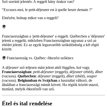
Szó szerinti jelentés
:
A reggeli hány órakor van?
“
Excusez-moi, le petit-déjeuner est à quelle heure demain ?
”
Elnézést, holnap mikor van a reggeli?
🌍
Franciaországban a 'petit-déjeuner' a reggeli. Québecben a 'déjeuner'
jelenti a reggelit, miközben Franciaországban ugyanaz a szó az
ebédet jelenti. Ez az egyik legzavaróbb szókülönbség a két régió
között.
🌍
Franciaország vs. Québec: étkezési szókincs
A
déjeuner
szó teljesen mást jelent attól függően, hol vagy.
Franciaországban
:
petit-déjeuner
(reggeli),
déjeuner
(ebéd),
dîner
(vacsora).
Québecben
:
déjeuner
(reggeli),
dîner
(ebéd),
souper
(vacsora).
Belgiumban és Svájcban
a használat változó, de
általában a franciaországi mintát követi. Ha régiók között utazol,
tisztázd, melyik étkezésről van szó.
Étel és ital rendelése