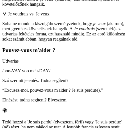
követelőzőnek hangzik.
💡
Je voudrais vs. Je veux
Soha ne mondd a kiszolgáló személyzetnek, hogy
je veux
(akarom),
mert gyerekes követelésnek hangzik. A
Je voudrais
(szeretnék) az
udvarias feltételes forma, ezt használd mindig. Ez az apró különbség
sokat számít abban, hogyan reagálnak rád.
Pouvez-vous m'aider ?
Udvarias
/
poo-VAY voo meh-DAY
/
Szó szerinti jelentés
:
Tudna segíteni?
“
Excusez-moi, pouvez-vous m'aider ? Je suis perdu(e).
”
Elnézést, tudna segíteni? Elvesztem.
🌍
Tedd hozzá a 'Je suis perdu' (elvesztem, férfi) vagy 'Je suis perdue'
(nő) részt, ha nem találod az utat. A legtöbb francia szívesen segít,