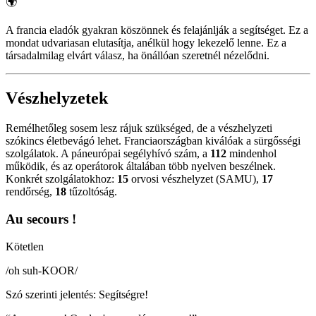
🌍
A francia eladók gyakran köszönnek és felajánlják a segítséget. Ez a
mondat udvariasan elutasítja, anélkül hogy lekezelő lenne. Ez a
társadalmilag elvárt válasz, ha önállóan szeretnél nézelődni.
Vészhelyzetek
Remélhetőleg sosem lesz rájuk szükséged, de a vészhelyzeti
szókincs életbevágó lehet. Franciaországban kiválóak a sürgősségi
szolgálatok. A páneurópai segélyhívó szám, a
112
mindenhol
működik, és az operátorok általában több nyelven beszélnek.
Konkrét szolgálatokhoz:
15
orvosi vészhelyzet (SAMU),
17
rendőrség,
18
tűzoltóság.
Au secours !
Kötetlen
/
oh suh-KOOR
/
Szó szerinti jelentés
:
Segítségre!