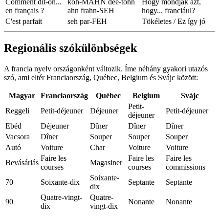
Comment dit-on...
koh-MAHN dee-tohn
Hogy mondják azt,
en français ?
ahn frahn-SEH
hogy... franciául?
C'est parfait
seh par-FEH
Tökéletes / Ez így jó
Regionális szókülönbségek
A francia nyelv országonként változik. Íme néhány gyakori utazós
szó, ami eltér Franciaország, Québec, Belgium és Svájc között:
Magyar
Franciaország
Québec
Belgium
Svájc
Petit-
Reggeli
Petit-déjeuner
Déjeuner
Petit-déjeuner
déjeuner
Ebéd
Déjeuner
Dîner
Dîner
Dîner
Vacsora
Dîner
Souper
Souper
Souper
Autó
Voiture
Char
Voiture
Voiture
Faire les
Faire les
Faire les
Bevásárlás
Magasiner
courses
courses
commissions
Soixante-
70
Soixante-dix
Septante
Septante
dix
Quatre-vingt-
Quatre-
90
Nonante
Nonante
dix
vingt-dix