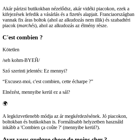
Akár párizsi butikokban nézelődsz, akár vidéki piacokon, ezek a
kifejezések lefedik a vásárlás és a fizetés alapjait. Franciaországban
vannak fix áras boltok (ahol az alkudozás nem illik) és szabadtéri
piacok (
marchés
), ahol az alkudozás az élmény része.
C'est combien ?
Kötetlen
/
seh kohm-BYEH̃
/
Szó szerinti jelentés
:
Ez mennyi?
“
Excusez-moi, c'est combien, cette écharpe ?
”
Elnézést, mennyibe kerül ez a sál?
🌍
A legközvetlenebb módja az ár megkérdezésének. Jó piacokon,
boltokban és butikokban is. Formálisabb helyzetben használd
inkább a 'Combien ça coûte ?' (mennyibe kerül?).
Avez-vous quelque chose de moins cher ?