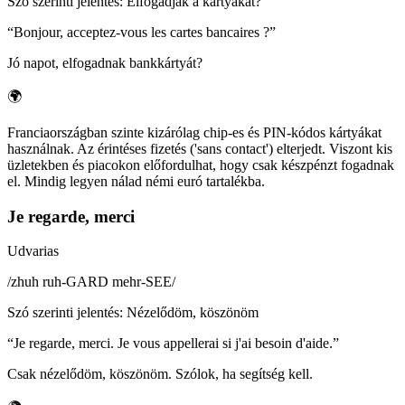
Szó szerinti jelentés
:
Elfogadják a kártyákat?
“
Bonjour, acceptez-vous les cartes bancaires ?
”
Jó napot, elfogadnak bankkártyát?
🌍
Franciaországban szinte kizárólag chip-es és PIN-kódos kártyákat
használnak. Az érintéses fizetés ('sans contact') elterjedt. Viszont kis
üzletekben és piacokon előfordulhat, hogy csak készpénzt fogadnak
el. Mindig legyen nálad némi euró tartalékba.
Je regarde, merci
Udvarias
/
zhuh ruh-GARD mehr-SEE
/
Szó szerinti jelentés
:
Nézelődöm, köszönöm
“
Je regarde, merci. Je vous appellerai si j'ai besoin d'aide.
”
Csak nézelődöm, köszönöm. Szólok, ha segítség kell.