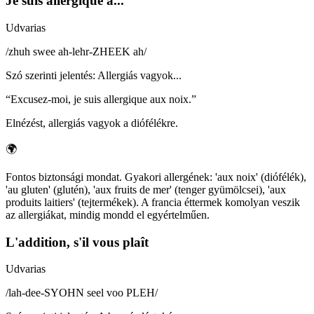
Je suis allergique à...
Udvarias
/
zhuh swee ah-lehr-ZHEEK ah
/
Szó szerinti jelentés
:
Allergiás vagyok...
“
Excusez-moi, je suis allergique aux noix.
”
Elnézést, allergiás vagyok a diófélékre.
🌍
Fontos biztonsági mondat. Gyakori allergének: 'aux noix' (diófélék),
'au gluten' (glutén), 'aux fruits de mer' (tenger gyümölcsei), 'aux
produits laitiers' (tejtermékek). A francia éttermek komolyan veszik
az allergiákat, mindig mondd el egyértelműen.
L'addition, s'il vous plaît
Udvarias
/
lah-dee-SYOHN seel voo PLEH
/