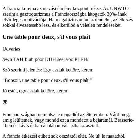
A francia konyha az utazási élmény központi része. Az UNWTO
szerint a gasztroturizmus a Franciaországba látogatók 30%-ának
elsődleges motivációja. Ha magabiztosan tudsz rendelni, az étkezés
sokkal élvezetesebb lesz, és elkerülöd a véletlen rendeléseket.
Une table pour deux, s'il vous plaît
Udvarias
/
ewn TAH-bluh poor DUH seel voo PLEH
/
Szó szerinti jelentés
:
Egy asztalt kettőre, kérem
“
Bonsoir, une table pour deux, s'il vous plaît.
”
Jó estét, egy asztalt kettőre, kérem.
🌍
Franciaországban nem ülsz le magadtól az étteremben. Várd meg,
amíg leültetnek, vagy mondd ezt a mondatot a bejáratnál. Brasserie-
kben és kávézókban általában választhatsz asztalt.
A francia étkezési etikett sok országtól eltér. Ne ülj le magadtól,