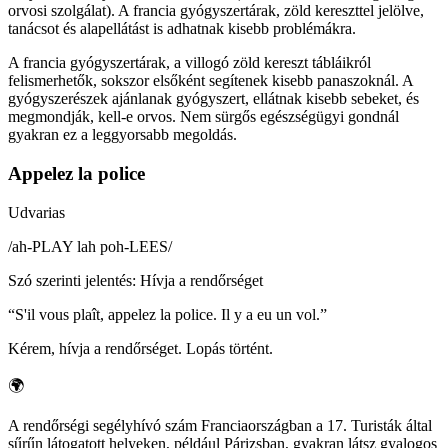
orvosi szolgálat). A francia gyógyszertárak, zöld kereszttel jelölve,
tanácsot és alapellátást is adhatnak kisebb problémákra.
A francia gyógyszertárak, a villogó zöld kereszt tábláikról
felismerhetők, sokszor elsőként segítenek kisebb panaszoknál. A
gyógyszerészek ajánlanak gyógyszert, ellátnak kisebb sebeket, és
megmondják, kell-e orvos. Nem sürgős egészségügyi gondnál
gyakran ez a leggyorsabb megoldás.
Appelez la police
Udvarias
/
ah-PLAY lah poh-LEES
/
Szó szerinti jelentés
:
Hívja a rendőrséget
“
S'il vous plaît, appelez la police. Il y a eu un vol.
”
Kérem, hívja a rendőrséget. Lopás történt.
🌍
A rendőrségi segélyhívó szám Franciaországban a 17. Turisták által
sűrűn látogatott helyeken, például Párizsban, gyakran látsz gyalogos