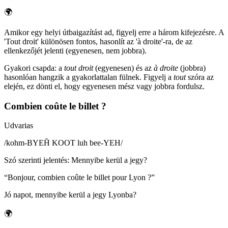
🌍
Amikor egy helyi útbaigazítást ad, figyelj erre a három kifejezésre. A
'Tout droit' különösen fontos, hasonlít az 'à droite'-ra, de az
ellenkezőjét jelenti (egyenesen, nem jobbra).
Gyakori csapda: a
tout droit
(egyenesen) és az
à droite
(jobbra)
hasonlóan hangzik a gyakorlattalan fülnek. Figyelj a
tout
szóra az
elején, ez dönti el, hogy egyenesen mész vagy jobbra fordulsz.
Combien coûte le billet ?
Udvarias
/
kohm-BYEH̃ KOOT luh bee-YEH
/
Szó szerinti jelentés
:
Mennyibe kerül a jegy?
“
Bonjour, combien coûte le billet pour Lyon ?
”
Jó napot, mennyibe kerül a jegy Lyonba?
🌍