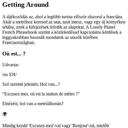
Getting Around
A tájékozódás az, ahol a legtöbb turista először rászorul a franciára.
Akár a metróhoz keresed az utat, taxit intesz, vagy egy új környéken
sétálsz, ezek a kifejezések lefedik az alapokat. A Lonely Planet
French Phrasebook szerint a közlekedéssel kapcsolatos kérdések a
leggyakrabban használt mondatok az utazók körében
Franciaországban.
Où est... ?
Udvarias
/
oo EH
/
Szó szerinti jelentés
:
Hol van...?
“
Excusez-moi, où est la station de métro ?
”
Elnézést, hol van a metróállomás?
🌍
Mindig kezdd 'Excusez-moi'-val vagy 'Bonjour'-ral, mielőtt