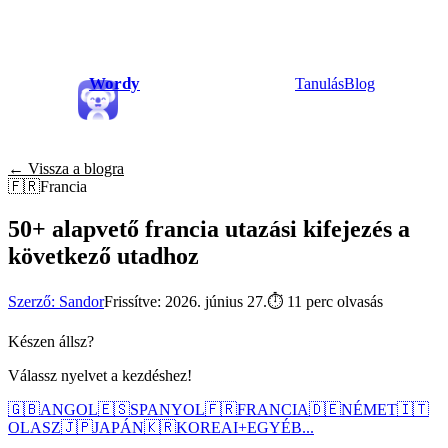
Wordy
Tanulás
Blog
← Vissza a blogra
🇫🇷
Francia
50+ alapvető francia utazási kifejezés a
következő utadhoz
Szerző: Sandor
Frissítve: 2026. június 27.
⏱
11 perc olvasás
Készen állsz?
Válassz nyelvet a kezdéshez!
🇬🇧
ANGOL
🇪🇸
SPANYOL
🇫🇷
FRANCIA
🇩🇪
NÉMET
🇮🇹
OLASZ
🇯🇵
JAPÁN
🇰🇷
KOREAI
+
EGYÉB...