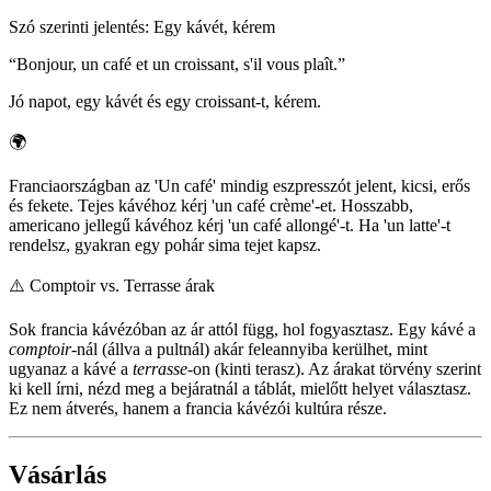
Szó szerinti jelentés
:
Egy kávét, kérem
“
Bonjour, un café et un croissant, s'il vous plaît.
”
Jó napot, egy kávét és egy croissant-t, kérem.
🌍
Franciaországban az 'Un café' mindig eszpresszót jelent, kicsi, erős
és fekete. Tejes kávéhoz kérj 'un café crème'-et. Hosszabb,
americano jellegű kávéhoz kérj 'un café allongé'-t. Ha 'un latte'-t
rendelsz, gyakran egy pohár sima tejet kapsz.
⚠️
Comptoir vs. Terrasse árak
Sok francia kávézóban az ár attól függ, hol fogyasztasz. Egy kávé a
comptoir
-nál (állva a pultnál) akár feleannyiba kerülhet, mint
ugyanaz a kávé a
terrasse
-on (kinti terasz). Az árakat törvény szerint
ki kell írni, nézd meg a bejáratnál a táblát, mielőtt helyet választasz.
Ez nem átverés, hanem a francia kávézói kultúra része.
Vásárlás