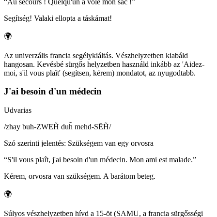
“
Au secours ! Quelqu'un a volé mon sac !
”
Segítség! Valaki ellopta a táskámat!
🌍
Az univerzális francia segélykiáltás. Vészhelyzetben kiabáld
hangosan. Kevésbé sürgős helyzetben használd inkább az 'Aidez-
moi, s'il vous plaît' (segítsen, kérem) mondatot, az nyugodtabb.
J'ai besoin d'un médecin
Udvarias
/
zhay buh-ZWEH̃ duh̃ mehd-SĒH̃
/
Szó szerinti jelentés
:
Szükségem van egy orvosra
“
S'il vous plaît, j'ai besoin d'un médecin. Mon ami est malade.
”
Kérem, orvosra van szükségem. A barátom beteg.
🌍
Súlyos vészhelyzetben hívd a 15-öt (SAMU, a francia sürgősségi