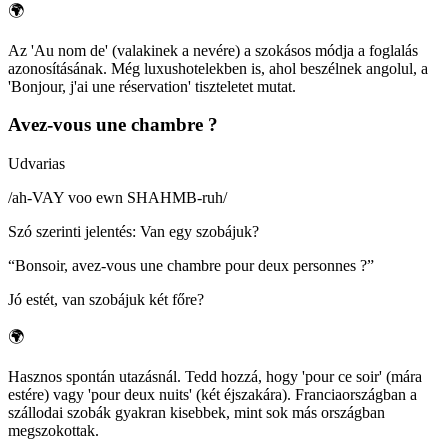
🌍
Az 'Au nom de' (valakinek a nevére) a szokásos módja a foglalás
azonosításának. Még luxushotelekben is, ahol beszélnek angolul, a
'Bonjour, j'ai une réservation' tiszteletet mutat.
Avez-vous une chambre ?
Udvarias
/
ah-VAY voo ewn SHAHMB-ruh
/
Szó szerinti jelentés
:
Van egy szobájuk?
“
Bonsoir, avez-vous une chambre pour deux personnes ?
”
Jó estét, van szobájuk két főre?
🌍
Hasznos spontán utazásnál. Tedd hozzá, hogy 'pour ce soir' (mára
estére) vagy 'pour deux nuits' (két éjszakára). Franciaországban a
szállodai szobák gyakran kisebbek, mint sok más országban
megszokottak.