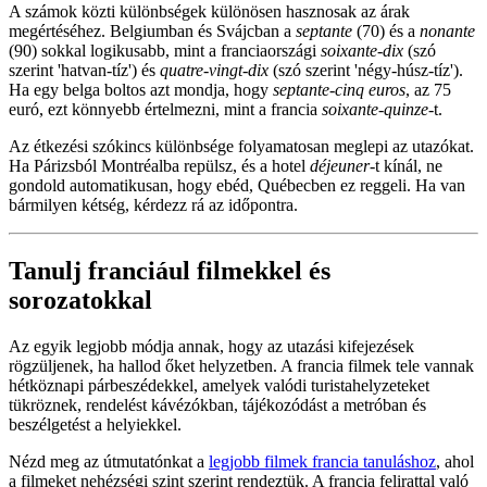
A számok közti különbségek különösen hasznosak az árak
megértéséhez. Belgiumban és Svájcban a
septante
(70) és a
nonante
(90) sokkal logikusabb, mint a franciaországi
soixante-dix
(szó
szerint 'hatvan-tíz') és
quatre-vingt-dix
(szó szerint 'négy-húsz-tíz').
Ha egy belga boltos azt mondja, hogy
septante-cinq euros
, az 75
euró, ezt könnyebb értelmezni, mint a francia
soixante-quinze
-t.
Az étkezési szókincs különbsége folyamatosan meglepi az utazókat.
Ha Párizsból Montréalba repülsz, és a hotel
déjeuner
-t kínál, ne
gondold automatikusan, hogy ebéd, Québecben ez reggeli. Ha van
bármilyen kétség, kérdezz rá az időpontra.
Tanulj franciául filmekkel és
sorozatokkal
Az egyik legjobb módja annak, hogy az utazási kifejezések
rögzüljenek, ha hallod őket helyzetben. A francia filmek tele vannak
hétköznapi párbeszédekkel, amelyek valódi turistahelyzeteket
tükröznek, rendelést kávézókban, tájékozódást a metróban és
beszélgetést a helyiekkel.
Nézd meg az útmutatónkat a
legjobb filmek francia tanuláshoz
, ahol
a filmeket nehézségi szint szerint rendeztük. A francia felirattal való