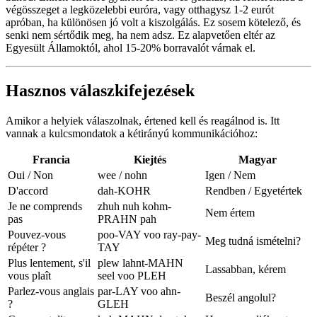
végösszeget a legközelebbi euróra, vagy otthagysz 1-2 eurót
apróban, ha különösen jó volt a kiszolgálás. Ez sosem kötelező, és
senki nem sértődik meg, ha nem adsz. Ez alapvetően eltér az
Egyesült Államoktól, ahol 15-20% borravalót várnak el.
Hasznos válaszkifejezések
Amikor a helyiek válaszolnak, értened kell és reagálnod is. Itt
vannak a kulcsmondatok a kétirányú kommunikációhoz:
Francia
Kiejtés
Magyar
Oui / Non
wee / nohn
Igen / Nem
D'accord
dah-KOHR
Rendben / Egyetértek
Je ne comprends
zhuh nuh kohm-
Nem értem
pas
PRAHN pah
Pouvez-vous
poo-VAY voo ray-pay-
Meg tudná ismételni?
répéter ?
TAY
Plus lentement, s'il
plew lahnt-MAHN
Lassabban, kérem
vous plaît
seel voo PLEH
Parlez-vous anglais
par-LAY voo ahn-
Beszél angolul?
?
GLEH