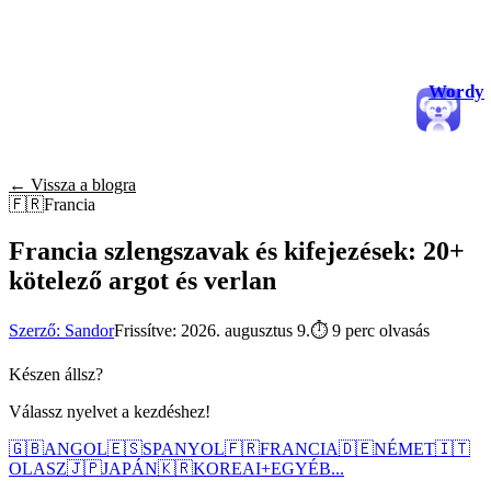
Wordy
← Vissza a blogra
🇫🇷
Francia
Francia szlengszavak és kifejezések: 20+
kötelező argot és verlan
Szerző: Sandor
Frissítve: 2026. augusztus 9.
⏱
9 perc olvasás
Készen állsz?
Válassz nyelvet a kezdéshez!
🇬🇧
ANGOL
🇪🇸
SPANYOL
🇫🇷
FRANCIA
🇩🇪
NÉMET
🇮🇹
OLASZ
🇯🇵
JAPÁN
🇰🇷
KOREAI
+
EGYÉB...