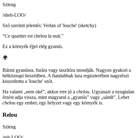
Szleng
/
sheh-LOO
/
Szó szerinti jelentés
:
Verlan of 'louche' (sketchy)
“
Ce quartier est chelou la nuit.
”
Ez a környék éjjel elég gyanús.
🌍
Bármi gyanúsra, furára vagy taszítóra mondják. Nagyon gyakori a
hétköznapi beszédben. A fiatalabbak laza regiszterében nagyrészt
kiszorította a 'louche' szót.
Ha valami „nem oké”, akkor erre jó a
chelou
. Ugyanazt a nyugtalan
érzést adja vissza, mint magyarul a „gyanús” vagy „sántít”. Lehet
chelou
egy ember, egy helyzet vagy egy környék is.
Relou
Szleng
/
reh-LOO
/