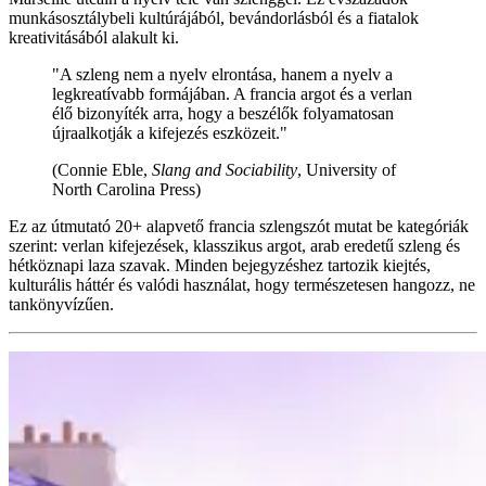
munkásosztálybeli kultúrájából, bevándorlásból és a fiatalok
kreativitásából alakult ki.
"A szleng nem a nyelv elrontása, hanem a nyelv a
legkreatívabb formájában. A francia argot és a verlan
élő bizonyíték arra, hogy a beszélők folyamatosan
újraalkotják a kifejezés eszközeit."
(Connie Eble,
Slang and Sociability
, University of
North Carolina Press)
Ez az útmutató 20+ alapvető francia szlengszót mutat be kategóriák
szerint: verlan kifejezések, klasszikus argot, arab eredetű szleng és
hétköznapi laza szavak. Minden bejegyzéshez tartozik kiejtés,
kulturális háttér és valódi használat, hogy természetesen hangozz, ne
tankönyvízűen.