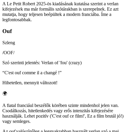
A Le Petit Robert 2025-ös kiadásának kutatása szerint a verlan
kifejezések ma már formális szótárakban is szerepelnek. Ez azt
mutatja, hogy teljesen beépültek a modern franciába. Íme a
legfontosabbak.
Ouf
Szleng
/
OOF
/
Szó szerinti jelentés
:
Verlan of 'fou' (crazy)
“
C'est ouf comme il a changé !
”
Hihetetlen, mennyit változott!
🌍
A fiatal franciául beszélők körében szinte mindenhol jelen van.
Csodálkozás, hitetlenkedés vagy erős intenzitás kifejezésére
használják. Lehet pozitív ('C'est ouf ce film!', Ez a film brutál jó!)
vagy semleges.
Az
ouf
valószínűleg a leggyakrabban használt verlan szó a mai