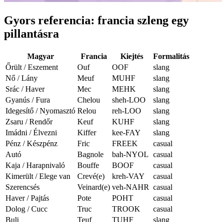
Gyors referencia: francia szleng egy
pillantásra
Magyar
Francia
Kiejtés
Formalitás
Őrült / Eszement
Ouf
OOF
slang
Nő / Lány
Meuf
MUHF
slang
Srác / Haver
Mec
MEHK
slang
Gyanús / Fura
Chelou
sheh-LOO
slang
Idegesítő / Nyomasztó
Relou
reh-LOO
slang
Zsaru / Rendőr
Keuf
KUHF
slang
Imádni / Élvezni
Kiffer
kee-FAY
slang
Pénz / Készpénz
Fric
FREEK
casual
Autó
Bagnole
bah-NYOL
casual
Kaja / Harapnivaló
Bouffe
BOOF
casual
Kimerült / Elege van
Crevé(e)
kreh-VAY
casual
Szerencsés
Veinard(e)
veh-NAHR
casual
Haver / Pajtás
Pote
POHT
casual
Dolog / Cucc
Truc
TROOK
casual
Buli
Teuf
TUHF
slang