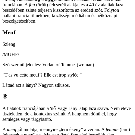
franciában. A
fou
(őrült) felcserélt alakja, és a 40 év alattiak laza
beszédében szinte teljesen kiszorította az eredeti szót. Folyton
hallani francia filmekben, közösségi médiában és hétköznapi
beszélgetésekben.
Meuf
Szleng
/
MUHF
/
Szó szerinti jelentés
:
Verlan of 'femme' (woman)
“
T'as vu cette meuf ? Elle est trop stylée.
”
Láttad azt a lányt? Nagyon stílusos.
🌍
A fiatalok franciájában a 'nő' vagy 'lány' alap laza szava. Nem eleve
tiszteletlen, de a kontextus számít. A hangnem dönti el, hogy
semleges vagy tárgyiasító.
A
meuf
jól mutatja, mennyire „termékeny” a verlan. A
femme
(fam)
felcserélve
meuf
lesz. Ma ez a fiatal franciául beszélők alap