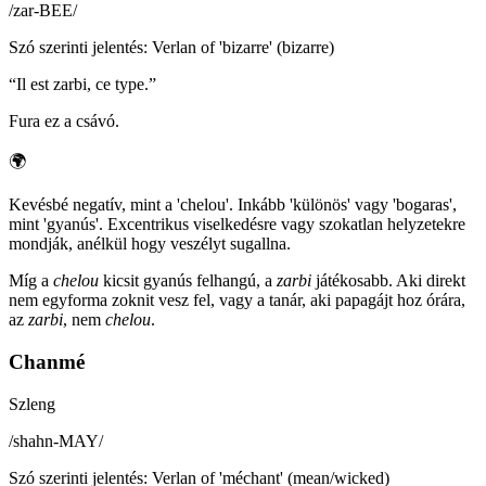
/
zar-BEE
/
Szó szerinti jelentés
:
Verlan of 'bizarre' (bizarre)
“
Il est zarbi, ce type.
”
Fura ez a csávó.
🌍
Kevésbé negatív, mint a 'chelou'. Inkább 'különös' vagy 'bogaras',
mint 'gyanús'. Excentrikus viselkedésre vagy szokatlan helyzetekre
mondják, anélkül hogy veszélyt sugallna.
Míg a
chelou
kicsit gyanús felhangú, a
zarbi
játékosabb. Aki direkt
nem egyforma zoknit vesz fel, vagy a tanár, aki papagájt hoz órára,
az
zarbi
, nem
chelou
.
Chanmé
Szleng
/
shahn-MAY
/
Szó szerinti jelentés
:
Verlan of 'méchant' (mean/wicked)