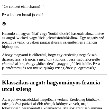
“
Ce concert était chanmé !
”
Ez a koncert brutál jó volt!
🌍
Hasonló a magyar 'állat' vagy 'brutál' dicsérő használatához, illetve
az angol 'wicked' vagy 'sick' jelentésfordulásához. Egy negatív szó
pozitívvá válik. Gyakori párizsi ifjúsági szlengben és a francia
hiphopban.
Ahogy magyarul is előfordul, hogy egy eredetileg negatív szó
dicséret lesz, a francia a
méchant
(gonosz, rossz) szót felcserélte
chanmé
alakra, és így „hihetetlen”, „nagyon jó” lett belőle. Ez a
jelentésfordulás sok nyelv ifjúsági szlengjének jellegzetessége.
Klasszikus argot: hagyományos francia
utcai szleng
Az argot évszázadokkal megelőzi a verlant. Eredetileg bűnözők,
tolvajok és a párizsi alsóbb rétegek kódnyelve volt, majd
fokozatosan beszivárgott a köznyelvbe. Ma sok argot szó annyira