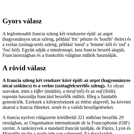
Gyors válasz
A legfontosabb francia szleng két rendszerre épül: az argot
(hagyományos utcai szleng, például 'fric' pénzre és 'bouffe' ételre) és
a verlan (szótagcserés szleng, például 'meuf' a 'femme'-ből és 'ouf' a
'fou'-ból). Együtt adják a mindennapi, laza francia beszéd alapját,
Franciaországban és a frankofón világban milliók használják.
A rövid válasz
A francia szleng két rendszer köré épül: az
argot
(hagyományos
utcai szókincs) és a
verlan
(szótagfelcserélős szleng).
Az olyan
szavakat, mint a
kiffer
(imádni), a
meuf
(nő) és az
ouf
(őrült),
naponta használja franciául beszélők milliói, főleg a fiatalabb
generációk. Ezeknek a kifejezéseknek az értése alapvető, ha követni
akarod a francia filmeket, zenét és a valódi beszélgetéseket.
A francia nyelvet világszerte körülbelül 321 millióan beszélik 29
országban, az Organisation internationale de la Francophonie (OIF)
szerint. A tankönyvek a standard franciát tanítják, de Párizs, Lyon és
Marseille utcáin a nyelv tele van szlenggel. Ez évszázadok