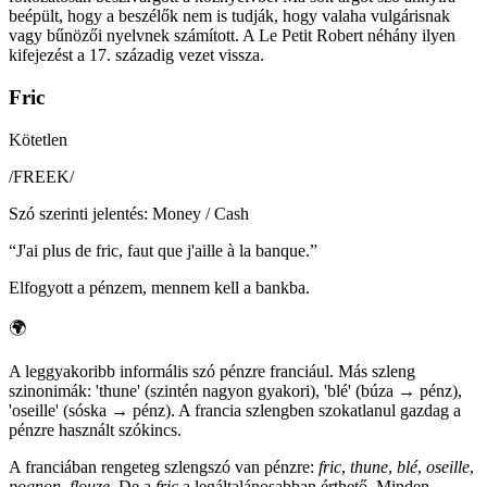
beépült, hogy a beszélők nem is tudják, hogy valaha vulgárisnak
vagy bűnözői nyelvnek számított. A Le Petit Robert néhány ilyen
kifejezést a 17. századig vezet vissza.
Fric
Kötetlen
/
FREEK
/
Szó szerinti jelentés
:
Money / Cash
“
J'ai plus de fric, faut que j'aille à la banque.
”
Elfogyott a pénzem, mennem kell a bankba.
🌍
A leggyakoribb informális szó pénzre franciául. Más szleng
szinonimák: 'thune' (szintén nagyon gyakori), 'blé' (búza → pénz),
'oseille' (sóska → pénz). A francia szlengben szokatlanul gazdag a
pénzre használt szókincs.
A franciában rengeteg szlengszó van pénzre:
fric
,
thune
,
blé
,
oseille
,
pognon
,
flouze
. De a
fric
a legáltalánosabban érthető. Minden