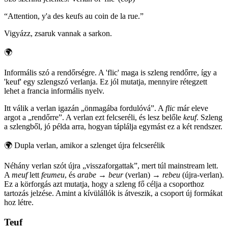
“
Attention, y'a des keufs au coin de la rue.
”
Vigyázz, zsaruk vannak a sarkon.
🌍
Informális szó a rendőrségre. A 'flic' maga is szleng rendőrre, így a
'keuf' egy szlengszó verlanja. Ez jól mutatja, mennyire rétegzett
lehet a francia informális nyelv.
Itt válik a verlan igazán „önmagába fordulóvá”. A
flic
már eleve
argot a „rendőrre”. A verlan ezt felcseréli, és lesz belőle
keuf
. Szleng
a szlengből, jó példa arra, hogyan táplálja egymást ez a két rendszer.
🌍
Dupla verlan, amikor a szlenget újra felcserélik
Néhány verlan szót újra „visszaforgattak”, mert túl mainstream lett.
A
meuf
lett
feumeu
, és
arabe
→
beur
(verlan) →
rebeu
(újra-verlan).
Ez a körforgás azt mutatja, hogy a szleng fő célja a csoporthoz
tartozás jelzése. Amint a kívülállók is átveszik, a csoport új formákat
hoz létre.
Teuf