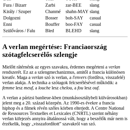
Fura / Bizarr
Zarbi
zar-BEE
slang
Király / Szuper
Chanmé
shahn-MAY
slang
Dolgozni
Bosser
boh-SAY
casual
Enni
Bouffer
boo-FAY
casual
Szülőváros / Falu
Bled
BLEHD
slang
A verlan megértése: Franciaország
szótagfelcserélős szlengje
Mielőtt rátérnénk az egyes szavakra, érdemes megérteni a
verlan
rendszerét. Ez az a szlengmechanizmus, amitől a francia különösen
kreatív. Maga a
verlan
szó is verlan, a
l'envers
(fordítva, visszafelé)
verlan alakja. A technika a szótagok felcserélésével működik: a
femme
lesz
meuf
, a
louche
lesz
chelou
, a
fou
lesz
ouf
.
A verlan a párizsi banlieue-kben (munkásosztálybeli külvárosokban)
jelent meg a 20. század közepén. Az 1990-es évekre a francia
hiphop és a filmek révén széles körben elterjedt. A Centre National
de Ressources Textuelles et Lexicales (CNRTL) szerint néhány
verlan kifejezés annyira általánossá vált, hogy a beszélők már nem is
érzékelik, hogy „visszafordított” szavakról van szó.