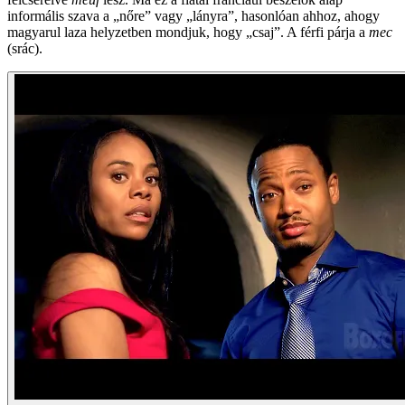
informális szava a „nőre” vagy „lányra”, hasonlóan ahhoz, ahogy
magyarul laza helyzetben mondjuk, hogy „csaj”. A férfi párja a
mec
(srác).