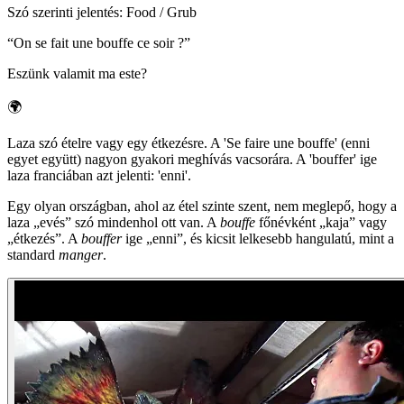
Szó szerinti jelentés
:
Food / Grub
“
On se fait une bouffe ce soir ?
”
Eszünk valamit ma este?
🌍
Laza szó ételre vagy egy étkezésre. A 'Se faire une bouffe' (enni
egyet együtt) nagyon gyakori meghívás vacsorára. A 'bouffer' ige
laza franciában azt jelenti: 'enni'.
Egy olyan országban, ahol az étel szinte szent, nem meglepő, hogy a
laza „evés” szó mindenhol ott van. A
bouffe
főnévként „kaja” vagy
„étkezés”. A
bouffer
ige „enni”, és kicsit lelkesebb hangulatú, mint a
standard
manger
.