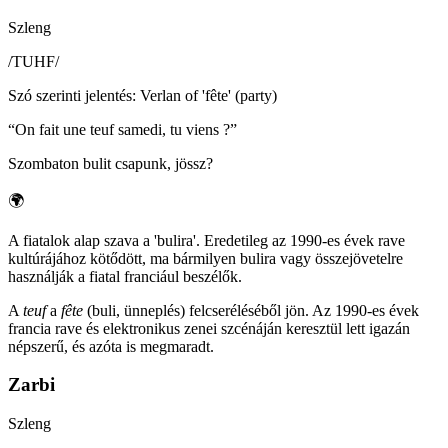
Szleng
/
TUHF
/
Szó szerinti jelentés
:
Verlan of 'fête' (party)
“
On fait une teuf samedi, tu viens ?
”
Szombaton bulit csapunk, jössz?
🌍
A fiatalok alap szava a 'bulira'. Eredetileg az 1990-es évek rave
kultúrájához kötődött, ma bármilyen bulira vagy összejövetelre
használják a fiatal franciául beszélők.
A
teuf
a
fête
(buli, ünneplés) felcseréléséből jön. Az 1990-es évek
francia rave és elektronikus zenei szcénáján keresztül lett igazán
népszerű, és azóta is megmaradt.
Zarbi
Szleng