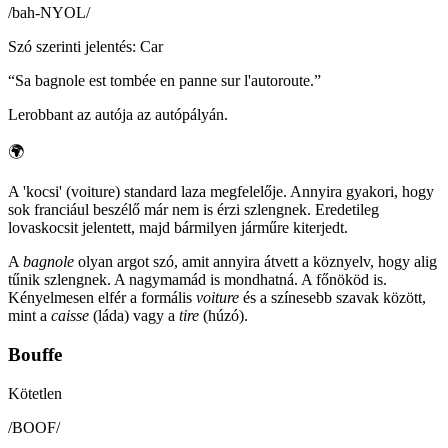
/
bah-NYOL
/
Szó szerinti jelentés
:
Car
“
Sa bagnole est tombée en panne sur l'autoroute.
”
Lerobbant az autója az autópályán.
🌍
A 'kocsi' (voiture) standard laza megfelelője. Annyira gyakori, hogy
sok franciául beszélő már nem is érzi szlengnek. Eredetileg
lovaskocsit jelentett, majd bármilyen járműre kiterjedt.
A
bagnole
olyan argot szó, amit annyira átvett a köznyelv, hogy alig
tűnik szlengnek. A nagymamád is mondhatná. A főnököd is.
Kényelmesen elfér a formális
voiture
és a színesebb szavak között,
mint a
caisse
(láda) vagy a
tire
(húzó).
Bouffe
Kötetlen
/
BOOF
/