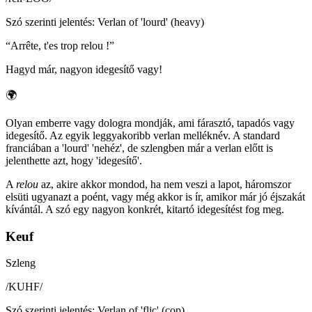
Szó szerinti jelentés
:
Verlan of 'lourd' (heavy)
“
Arrête, t'es trop relou !
”
Hagyd már, nagyon idegesítő vagy!
🌍
Olyan emberre vagy dologra mondják, ami fárasztó, tapadós vagy
idegesítő. Az egyik leggyakoribb verlan melléknév. A standard
franciában a 'lourd' 'nehéz', de szlengben már a verlan előtt is
jelenthette azt, hogy 'idegesítő'.
A
relou
az, akire akkor mondod, ha nem veszi a lapot, háromszor
elsüti ugyanazt a poént, vagy még akkor is ír, amikor már jó éjszakát
kívántál. A szó egy nagyon konkrét, kitartó idegesítést fog meg.
Keuf
Szleng
/
KUHF
/
Szó szerinti jelentés
:
Verlan of 'flic' (cop)