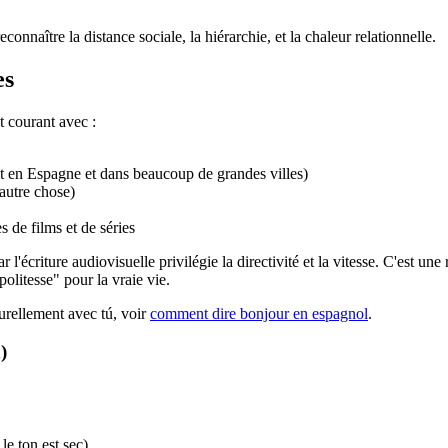
onnaître la distance sociale, la hiérarchie, et la chaleur relationnelle.
es
t courant avec :
t en Espagne et dans beaucoup de grandes villes)
 autre chose)
 de films et de séries
'écriture audiovisuelle privilégie la directivité et la vitesse. C'est une
olitesse" pour la vraie vie.
urellement avec tú, voir
comment dire bonjour en espagnol
.
)
e ton est sec)