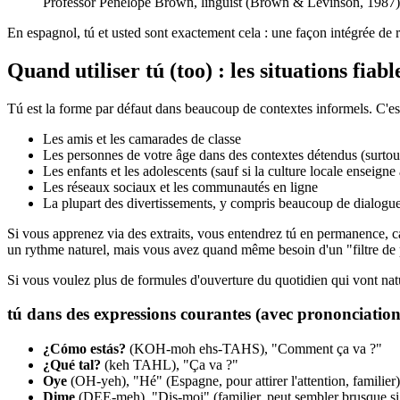
Professor Penelope Brown, linguist (Brown & Levinson, 1987)
En espagnol, tú et usted sont exactement cela : une façon intégrée de rec
Quand utiliser tú (too) : les situations fiabl
Tú est la forme par défaut dans beaucoup de contextes informels. C'es
Les amis et les camarades de classe
Les personnes de votre âge dans des contextes détendus (surtou
Les enfants et les adolescents (sauf si la culture locale enseigne
Les réseaux sociaux et les communautés en ligne
La plupart des divertissements, y compris beaucoup de dialogues
Si vous apprenez via des extraits, vous entendrez tú en permanence, car l
un rythme naturel, mais vous avez quand même besoin d'un "filtre de p
Si vous voulez plus de formules d'ouverture du quotidien qui vont nat
tú dans des expressions courantes (avec prononciation
¿Cómo estás?
(KOH-moh ehs-TAHS), "Comment ça va ?"
¿Qué tal?
(keh TAHL), "Ça va ?"
Oye
(OH-yeh), "Hé" (Espagne, pour attirer l'attention, familier)
Dime
(DEE-meh), "Dis-moi" (familier, peut sembler brusque si l