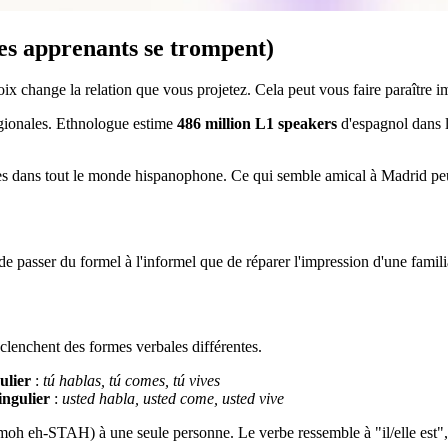
les apprenants se trompent)
oix change la relation que vous projetez. Cela peut vous faire paraître im
égionales. Ethnologue estime
486 million L1 speakers
d'espagnol dans l
ues dans tout le monde hispanophone. Ce qui semble amical à Madrid peu
e passer du formel à l'informel que de réparer l'impression d'une famili
éclenchent des formes verbales différentes.
ulier
:
tú hablas, tú comes, tú vives
ingulier
:
usted habla, usted come, usted vive
oh eh-STAH) à une seule personne. Le verbe ressemble à "il/elle est", m