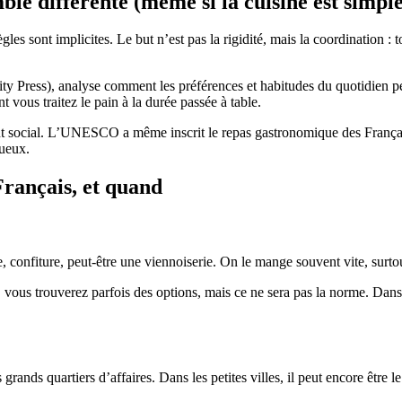
ble différente (même si la cuisine est simple
ègles sont implicites. Le but n’est pas la rigidité, mais la coordination
y Press), analyse comment les préférences et habitudes du quotidien peu
t vous traitez le pain à la durée passée à table.
nt social. L’UNESCO a même inscrit le repas gastronomique des Français a
xueux.
Français, et quand
re, confiture, peut-être une viennoiserie. On le mange souvent vite, surt
 vous trouverez parfois des options, mais ce ne sera pas la norme. Dans
grands quartiers d’affaires. Dans les petites villes, il peut encore être l