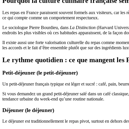
Pourquoi la culture culinaire française sem
Les repas en France paraissent souvent formels aux visiteurs, car les r
ce qui compte comme un comportement respectueux.
Le sociologue Pierre Bourdieu, dans
La Distinction
(Harvard Universit
endroits les plus visibles où ces habitudes apparaissent, de la façon don
Il existe aussi une forte valorisation culturelle du repas comme mome
les accords et le fait d’être ensemble plutôt que sur des ingrédients lu
Le rythme quotidien : ce que mangent les 
Petit-déjeuner (le petit-déjeuner)
Un petit-déjeuner français typique est léger et sucré : café, pain, beur
Si vous demandez un grand petit-déjeuner salé dans un café classique,
tendance urbaine du week-end qu’une routine nationale.
Déjeuner (le déjeuner)
Le déjeuner est traditionnellement le repas pivot, surtout en dehors des 