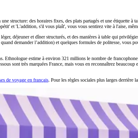
'à une structure: des horaires fixes, des plats partagés et une étiquette 
 et 'L'addition, s'il vous plaît', vous vous sentirez vite à l'aise, mêm
 léger, déjeuner et dîner structurés, et des manières à table qui privilégi
ain, quand demander l’addition) et quelques formules de politesse, vous
pas. Ethnologue estime à environ 321 millions le nombre de francophone
i-dessous sont très marquées France, mais vous en reconnaîtrez beaucou
ses de voyage en français
. Pour les règles sociales plus larges derrière l