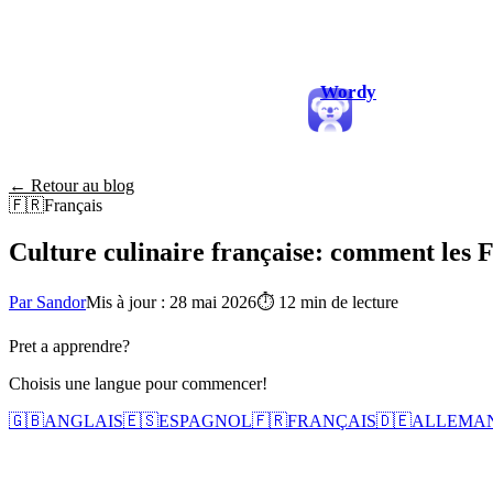
Wordy
← Retour au blog
🇫🇷
Français
Culture culinaire française: comment les F
Par Sandor
Mis à jour : 28 mai 2026
⏱
12 min de lecture
Pret a apprendre?
Choisis une langue pour commencer!
🇬🇧
ANGLAIS
🇪🇸
ESPAGNOL
🇫🇷
FRANÇAIS
🇩🇪
ALLEMA