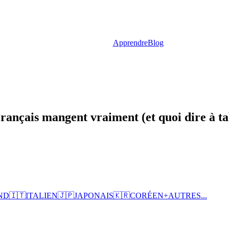
Apprendre
Blog
rançais mangent vraiment (et quoi dire à ta
ND
🇮🇹
ITALIEN
🇯🇵
JAPONAIS
🇰🇷
CORÉEN
+
AUTRES...