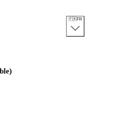
🇫🇷
FR
ble)