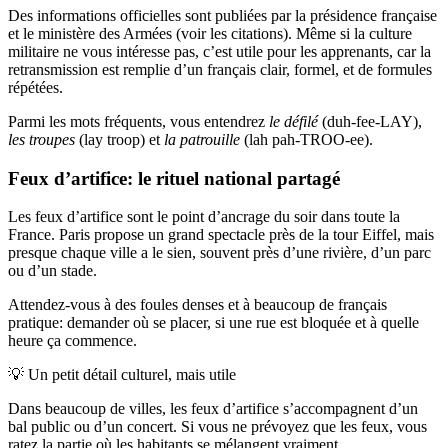
Des informations officielles sont publiées par la présidence française
et le ministère des Armées (voir les citations). Même si la culture
militaire ne vous intéresse pas, c’est utile pour les apprenants, car la
retransmission est remplie d’un français clair, formel, et de formules
répétées.
Parmi les mots fréquents, vous entendrez
le défilé
(duh-fee-LAY),
les troupes
(lay troop) et
la patrouille
(lah pah-TROO-ee).
Feux d’artifice: le rituel national partagé
Les feux d’artifice sont le point d’ancrage du soir dans toute la
France. Paris propose un grand spectacle près de la tour Eiffel, mais
presque chaque ville a le sien, souvent près d’une rivière, d’un parc
ou d’un stade.
Attendez-vous à des foules denses et à beaucoup de français
pratique: demander où se placer, si une rue est bloquée et à quelle
heure ça commence.
💡
Un petit détail culturel, mais utile
Dans beaucoup de villes, les feux d’artifice s’accompagnent d’un
bal public ou d’un concert. Si vous ne prévoyez que les feux, vous
ratez la partie où les habitants se mélangent vraiment.