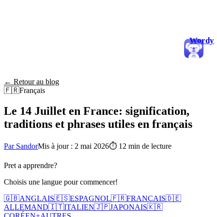
Wordy
← Retour au blog
🇫🇷
Français
Le 14 Juillet en France: signification,
traditions et phrases utiles en français
Par Sandor
Mis à jour : 2 mai 2026
⏱
12 min de lecture
Pret a apprendre?
Choisis une langue pour commencer!
🇬🇧
ANGLAIS
🇪🇸
ESPAGNOL
🇫🇷
FRANÇAIS
🇩🇪
ALLEMAND
🇮🇹
ITALIEN
🇯🇵
JAPONAIS
🇰🇷
CORÉEN
+
AUTRES...