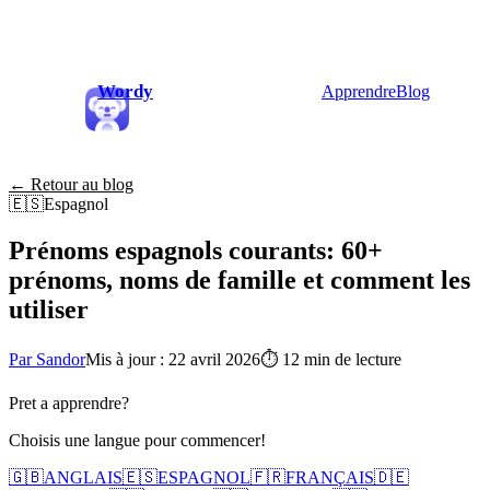
Wordy
Apprendre
Blog
← Retour au blog
🇪🇸
Espagnol
Prénoms espagnols courants: 60+
prénoms, noms de famille et comment les
utiliser
Par Sandor
Mis à jour : 22 avril 2026
⏱
12 min de lecture
Pret a apprendre?
Choisis une langue pour commencer!
🇬🇧
ANGLAIS
🇪🇸
ESPAGNOL
🇫🇷
FRANÇAIS
🇩🇪