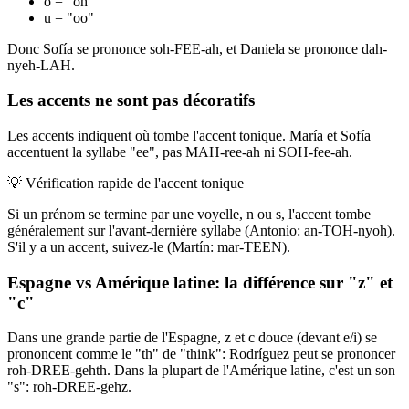
o = "oh"
u = "oo"
Donc Sofía se prononce soh-FEE-ah, et Daniela se prononce dah-
nyeh-LAH.
Les accents ne sont pas décoratifs
Les accents indiquent où tombe l'accent tonique. María et Sofía
accentuent la syllabe "ee", pas MAH-ree-ah ni SOH-fee-ah.
💡
Vérification rapide de l'accent tonique
Si un prénom se termine par une voyelle, n ou s, l'accent tombe
généralement sur l'avant-dernière syllabe (Antonio: an-TOH-nyoh).
S'il y a un accent, suivez-le (Martín: mar-TEEN).
Espagne vs Amérique latine: la différence sur "z" et
"c"
Dans une grande partie de l'Espagne, z et c douce (devant e/i) se
prononcent comme le "th" de "think": Rodríguez peut se prononcer
roh-DREE-gehth. Dans la plupart de l'Amérique latine, c'est un son
"s": roh-DREE-gehz.