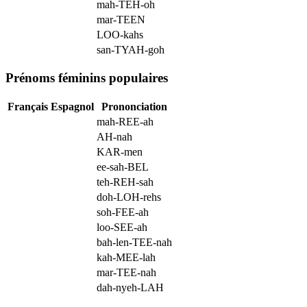
mah-TEH-oh
mar-TEEN
LOO-kahs
san-TYAH-goh
Prénoms féminins populaires
Français
Espagnol
Prononciation
mah-REE-ah
AH-nah
KAR-men
ee-sah-BEL
teh-REH-sah
doh-LOH-rehs
soh-FEE-ah
loo-SEE-ah
bah-len-TEE-nah
kah-MEE-lah
mar-TEE-nah
dah-nyeh-LAH