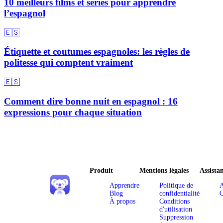
10 meilleurs films et séries pour apprendre
l’espagnol
🇪🇸
Étiquette et coutumes espagnoles: les règles de
politesse qui comptent vraiment
🇪🇸
Comment dire bonne nuit en espagnol : 16
expressions pour chaque situation
Produit
Mentions légales
Assista
Apprendre
Politique de
A
Blog
confidentialité
C
À propos
Conditions
d'utilisation
Suppression