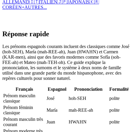
ALLEMAND
🇮🇹
ITALIEN
🇯🇵
JAPONAIS
🇰🇷
CORÉEN
+
AUTRES...
Réponse rapide
Les prénoms espagnols courants incluent des classiques comme José
(hoh-SEH), María (mah-REE-ah), Juan (HWAHN) et Carmen
(KAR-men), ainsi que des favoris modernes comme Sofía (soh-
FEE-ah) et Mateo (mah-TEH-oh). Ce guide explique la
prononciation, les surnoms et le système à deux noms de famille
utilisé dans une grande partie du monde hispanophone, avec des
repères culturels pour sonner naturel.
Français
Espagnol
Prononciation
Formalité
Prénom masculin
José
hoh-SEH
polite
classique
Prénom féminin
María
mah-REE-ah
polite
classique
Prénom masculin très
Juan
HWAHN
polite
courant
Prénom moderne très