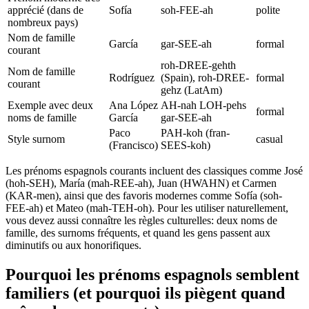
apprécié (dans de
Sofía
soh-FEE-ah
polite
nombreux pays)
Nom de famille
García
gar-SEE-ah
formal
courant
roh-DREE-gehth
Nom de famille
Rodríguez
(Spain), roh-DREE-
formal
courant
gehz (LatAm)
Exemple avec deux
Ana López
AH-nah LOH-pehs
formal
noms de famille
García
gar-SEE-ah
Paco
PAH-koh (fran-
Style surnom
casual
(Francisco)
SEES-koh)
Les prénoms espagnols courants incluent des classiques comme José
(hoh-SEH), María (mah-REE-ah), Juan (HWAHN) et Carmen
(KAR-men), ainsi que des favoris modernes comme Sofía (soh-
FEE-ah) et Mateo (mah-TEH-oh). Pour les utiliser naturellement,
vous devez aussi connaître les règles culturelles: deux noms de
famille, des surnoms fréquents, et quand les gens passent aux
diminutifs ou aux honorifiques.
Pourquoi les prénoms espagnols semblent
familiers (et pourquoi ils piègent quand