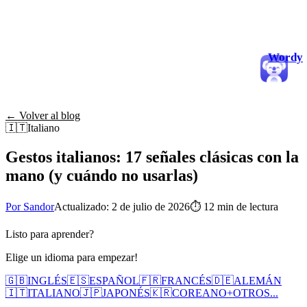
Wordy
← Volver al blog
🇮🇹
Italiano
Gestos italianos: 17 señales clásicas con la
mano (y cuándo no usarlas)
Por Sandor
Actualizado: 2 de julio de 2026
⏱
12 min de lectura
Listo para aprender?
Elige un idioma para empezar!
🇬🇧
INGLÉS
🇪🇸
ESPAÑOL
🇫🇷
FRANCÉS
🇩🇪
ALEMÁN
🇮🇹
ITALIANO
🇯🇵
JAPONÉS
🇰🇷
COREANO
+
OTROS...