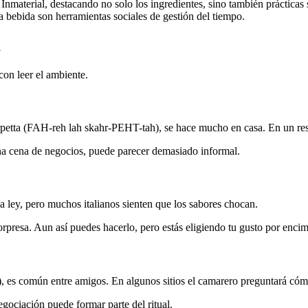
nmaterial, destacando no solo los ingredientes, sino también práctic
la bebida son herramientas sociales de gestión del tiempo.
a
con leer el ambiente.
scarpetta (FAH-reh lah skahr-PEHT-tah), se hace mucho en casa. En un re
una cena de negocios, puede parecer demasiado informal.
 ley, pero muchos italianos sienten que los sabores chocan.
rpresa. Aun así puedes hacerlo, pero estás eligiendo tu gusto por encim
 es común entre amigos. En algunos sitios el camarero preguntará cóm
negociación puede formar parte del ritual.