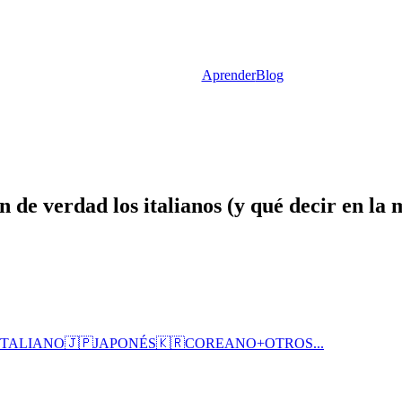
Aprender
Blog
de verdad los italianos (y qué decir en la 
ITALIANO
🇯🇵
JAPONÉS
🇰🇷
COREANO
+
OTROS...