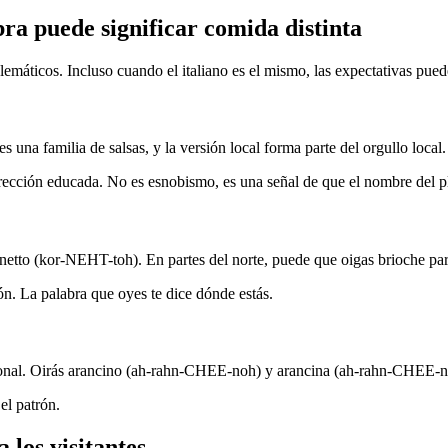
ra puede significar comida distinta
blemáticos. Incluso cuando el italiano es el mismo, las expectativas pue
s una familia de salsas, y la versión local forma parte del orgullo local.
rección educada. No es esnobismo, es una señal de que el nombre del pl
ornetto (kor-NEHT-toh). En partes del norte, puede que oigas brioche pa
n. La palabra que oyes te dice dónde estás.
egional. Oirás arancino (ah-rahn-CHEE-noh) y arancina (ah-rahn-CHEE-n
el patrón.
 los visitantes