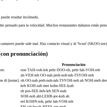
o puede resultar incómodo.
sitio pensado para la velocidad. Muchos restaurantes italianos están pen
al camarero puede salir mal. Haz contacto visual y di 'Scusi' (SKOO-z
 (con pronunciación)
Pronunciación
ore.
oon TAH-voh-loh pehr DOO-eh, pehr fah-VOH-reh
ah-VEH-teh OO-nah preh-noh-tah-TSYOH-neh
me di [nome].
oh OO-nah preh-noh-tah-TSYOH-neh ah NOH-meh de
keh KOH-zah mee kohn-SEE-lyah
eh pos-SEE-beh-leh SEN-tsah
SOH-noh ahl-LEHR-jee-koh ah
eel KOHN-toh, pehr fah-VOH-reh
EH-rah bwoh-NEES-see-moh