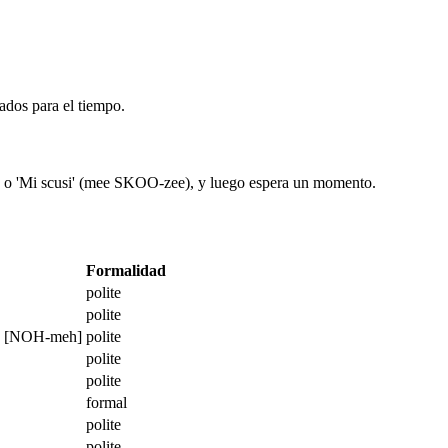
sados para el tiempo.
ee) o 'Mi scusi' (mee SKOO-zee), y luego espera un momento.
Formalidad
polite
polite
e [NOH-meh]
polite
polite
polite
formal
polite
polite