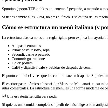
Spuntino (spoon-TEE-noh) es un tentempié pequeño, a menudo a me
Si tienes hambre a las 5 PM, no eres el único. Esa es una de las razones
Cómo se estructura un menú italiano (y por
La estructura clásica no es una regla rígida, pero explica la mayoría d
Antipasti: entrantes
Primi: pasta, risotto, sopa
Secondi: carne o pescado
Contorni: guarniciones
Dolci: postres
Caffè y digestivi: café y bebidas de después de cenar
El punto cultural clave es que los contorni suelen ir aparte. Si pides 
El escritor gastronómico e historiador Massimo Montanari, en su trabajo
rutas comerciales. La estructura del menú es una forma moderna de o
💡
Una estrategia sencilla para pedir
Si quieres una comida completa sin pedir de más, elige o bien antipas