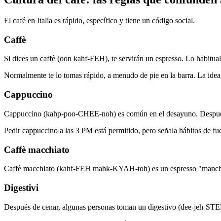
El café en Italia es rápido, específico y tiene un código social.
Caffè
Si dices un caffè (oon kahf-FEH), te servirán un espresso. Lo habitua
Normalmente te lo tomas rápido, a menudo de pie en la barra. La idea es
Cappuccino
Cappuccino (kahp-poo-CHEE-noh) es común en el desayuno. Después 
Pedir cappuccino a las 3 PM está permitido, pero señala hábitos de fue
Caffè macchiato
Caffè macchiato (kahf-FEH mahk-KYAH-toh) es un espresso "manchad
Digestivi
Después de cenar, algunas personas toman un digestivo (dee-jeh-STE