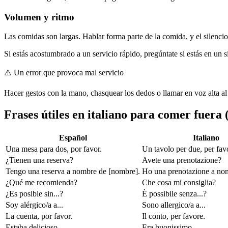
Volumen y ritmo
Las comidas son largas. Hablar forma parte de la comida, y el silenci
Si estás acostumbrado a un servicio rápido, pregúntate si estás en un 
⚠️
Un error que provoca mal servicio
Hacer gestos con la mano, chasquear los dedos o llamar en voz alta 
Frases útiles en italiano para comer fuera
Español
Italiano
Una mesa para dos, por favor.
Un tavolo per due, per fav
¿Tienen una reserva?
Avete una prenotazione?
Tengo una reserva a nombre de [nombre].
Ho una prenotazione a no
¿Qué me recomienda?
Che cosa mi consiglia?
¿Es posible sin...?
È possibile senza...?
Soy alérgico/a a...
Sono allergico/a a...
La cuenta, por favor.
Il conto, per favore.
Estaba delicioso.
Era buonissimo.