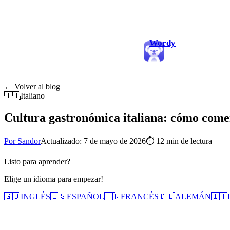
Wordy
← Volver al blog
🇮🇹
Italiano
Cultura gastronómica italiana: cómo comen 
Por Sandor
Actualizado: 7 de mayo de 2026
⏱
12 min de lectura
Listo para aprender?
Elige un idioma para empezar!
🇬🇧
INGLÉS
🇪🇸
ESPAÑOL
🇫🇷
FRANCÉS
🇩🇪
ALEMÁN
🇮🇹