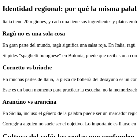
Identidad regional: por qué la misma palab
Italia tiene 20 regiones, y cada una tiene sus ingredientes y platos em
Ragù no es una sola cosa
En gran parte del mundo, ragù significa una salsa roja. En Italia, ragù e
Si pides "spaghetti bolognese" en Bolonia, puede que recibas una cor
Cornetto vs brioche
En muchas partes de Italia, la pieza de bollería del desayuno es un c
Este es un buen momento para practicar la escucha, no la memorizació
Arancino vs arancina
En Sicilia, incluso el género de la palabra puede ser un marcador r
Corregir a alguien no suele ser el objetivo. Lo importante es fijarse en 
Cultura del café: las reglas que confunden a