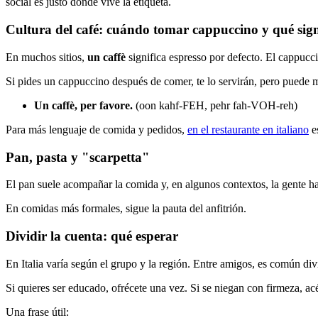
social es justo donde vive la etiqueta.
Cultura del café: cuándo tomar cappuccino y qué sign
En muchos sitios,
un caffè
significa espresso por defecto. El cappuc
Si pides un cappuccino después de comer, te lo servirán, pero puede ma
Un caffè, per favore.
(oon kahf-FEH, pehr fah-VOH-reh)
Para más lenguaje de comida y pedidos,
en el restaurante en italiano
e
Pan, pasta y "scarpetta"
El pan suele acompañar la comida y, en algunos contextos, la gente 
En comidas más formales, sigue la pauta del anfitrión.
Dividir la cuenta: qué esperar
En Italia varía según el grupo y la región. Entre amigos, es común divi
Si quieres ser educado, ofrécete una vez. Si se niegan con firmeza, ac
Una frase útil: