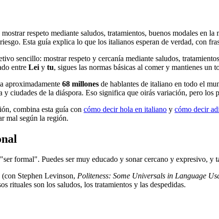
 mostrar respeto mediante saludos, tratamientos, buenos modales en la me
iesgo. Esta guía explica lo que los italianos esperan de verdad, con fras
tivo sencillo: mostrar respeto y cercanía mediante saludos, tratamiento
ado entre
Lei
y
tu
, sigues las normas básicas al comer y mantienes un to
tima aproximadamente
68 millones
de hablantes de italiano en todo el m
 y ciudades de la diáspora. Eso significa que oirás variación, pero los 
sión, combina esta guía con
cómo decir hola en italiano
y
cómo decir adi
ar mal según la región.
onal
o en "ser formal". Puedes ser muy educado y sonar cercano y expresivo, 
ía (con Stephen Levinson,
Politeness: Some Universals in Language Us
os rituales son los saludos, los tratamientos y las despedidas.