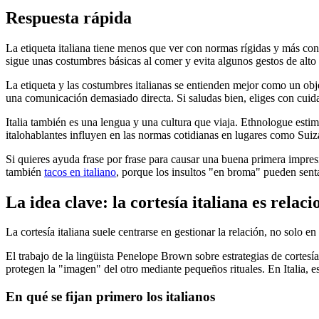
Respuesta rápida
La etiqueta italiana tiene menos que ver con normas rígidas y más con
sigue unas costumbres básicas al comer y evita algunos gestos de alto r
La etiqueta y las costumbres italianas se entienden mejor como un obje
una comunicación demasiado directa. Si saludas bien, eliges con cuid
Italia también es una lengua y una cultura que viaja. Ethnologue es
italohablantes influyen en las normas cotidianas en lugares como Suiza
Si quieres ayuda frase por frase para causar una buena primera impre
también
tacos en italiano
, porque los insultos "en broma" pueden sent
La idea clave: la cortesía italiana es relaci
La cortesía italiana suele centrarse en gestionar la relación, no sol
El trabajo de la lingüista Penelope Brown sobre estrategias de cortes
protegen la "imagen" del otro mediante pequeños rituales. En Italia, es
En qué se fijan primero los italianos