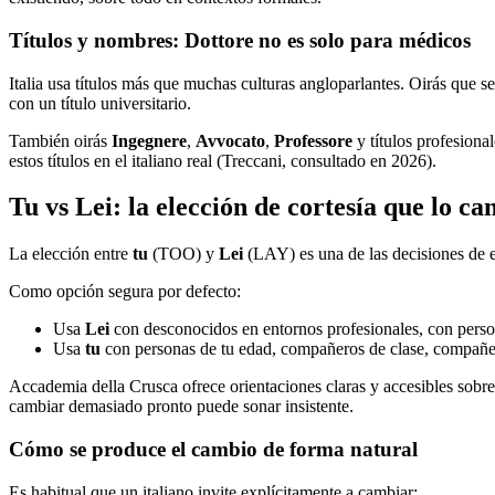
Títulos y nombres: Dottore no es solo para médicos
Italia usa títulos más que muchas culturas angloparlantes. Oirás que s
con un título universitario.
También oirás
Ingegnere
,
Avvocato
,
Professore
y títulos profesiona
estos títulos en el italiano real (Treccani, consultado en 2026).
Tu vs Lei: la elección de cortesía que lo c
La elección entre
tu
(TOO) y
Lei
(LAY) es una de las decisiones de et
Como opción segura por defecto:
Usa
Lei
con desconocidos en entornos profesionales, con perso
Usa
tu
con personas de tu edad, compañeros de clase, compañero
Accademia della Crusca ofrece orientaciones claras y accesibles sobre
cambiar demasiado pronto puede sonar insistente.
Cómo se produce el cambio de forma natural
Es habitual que un italiano invite explícitamente a cambiar: