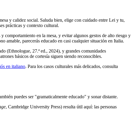
sa y calidez social. Saluda bien, elige con cuidado entre Lei y tu,
es prácticas y contexto cultural.
s y comportamiento en la mesa, y evitar algunos gestos de alto riesgo y
no amable, parecerás educado en casi cualquier situación en Italia.
undo (Ethnologue, 27.ª ed., 2024), y grandes comunidades
patrones básicos de cortesía siguen siendo reconocibles.
ós en italiano
. Para los casos culturales más delicados, consulta
y también puedes ser "gramaticalmente educado" y sonar distante.
age
, Cambridge University Press) resulta útil aquí: las personas