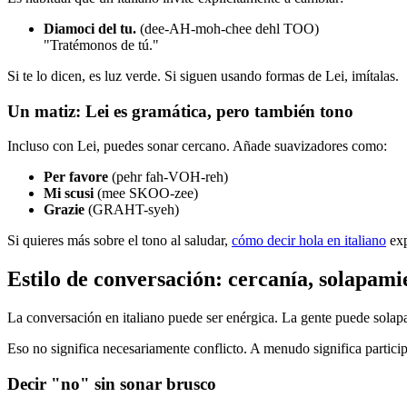
Diamoci del tu.
(dee-AH-moh-chee dehl TOO)
"Tratémonos de tú."
Si te lo dicen, es luz verde. Si siguen usando formas de Lei, imítalas.
Un matiz: Lei es gramática, pero también tono
Incluso con Lei, puedes sonar cercano. Añade suavizadores como:
Per favore
(pehr fah-VOH-reh)
Mi scusi
(mee SKOO-zee)
Grazie
(GRAHT-syeh)
Si quieres más sobre el tono al saludar,
cómo decir hola en italiano
exp
Estilo de conversación: cercanía, solapami
La conversación en italiano puede ser enérgica. La gente puede solap
Eso no significa necesariamente conflicto. A menudo significa partici
Decir "no" sin sonar brusco