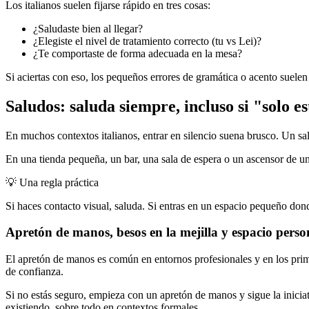
Los italianos suelen fijarse rápido en tres cosas:
¿Saludaste bien al llegar?
¿Elegiste el nivel de tratamiento correcto (tu vs Lei)?
¿Te comportaste de forma adecuada en la mesa?
Si aciertas con eso, los pequeños errores de gramática o acento suelen
Saludos: saluda siempre, incluso si "solo 
En muchos contextos italianos, entrar en silencio suena brusco. Un s
En una tienda pequeña, un bar, una sala de espera o un ascensor de un 
💡
Una regla práctica
Si haces contacto visual, saluda. Si entras en un espacio pequeño dond
Apretón de manos, besos en la mejilla y espacio perso
El apretón de manos es común en entornos profesionales y en los prime
de confianza.
Si no estás seguro, empieza con un apretón de manos y sigue la iniciat
existiendo, sobre todo en contextos formales.