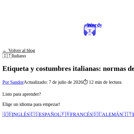
Wordy
← Volver al blog
🇮🇹
Italiano
Etiqueta y costumbres italianas: normas d
Por Sandor
Actualizado: 7 de julio de 2026
⏱
12 min de lectura
Listo para aprender?
Elige un idioma para empezar!
🇬🇧
INGLÉS
🇪🇸
ESPAÑOL
🇫🇷
FRANCÉS
🇩🇪
ALEMÁN
🇮🇹