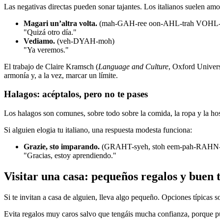
Las negativas directas pueden sonar tajantes. Los italianos suelen amo
Magari un’altra volta.
(mah-GAH-ree oon-AHL-trah VOHL-
"Quizá otro día."
Vediamo.
(veh-DYAH-moh)
"Ya veremos."
El trabajo de Claire Kramsch (
Language and Culture
, Oxford Universi
armonía y, a la vez, marcar un límite.
Halagos: acéptalos, pero no te pases
Los halagos son comunes, sobre todo sobre la comida, la ropa y la ho
Si alguien elogia tu italiano, una respuesta modesta funciona:
Grazie, sto imparando.
(GRAHT-syeh, stoh eem-pah-RAHN
"Gracias, estoy aprendiendo."
Visitar una casa: pequeños regalos y buen 
Si te invitan a casa de alguien, lleva algo pequeño. Opciones típicas 
Evita regalos muy caros salvo que tengáis mucha confianza, porque p