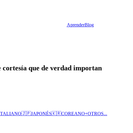
Aprender
Blog
e cortesía que de verdad importan
ITALIANO
🇯🇵
JAPONÉS
🇰🇷
COREANO
+
OTROS...