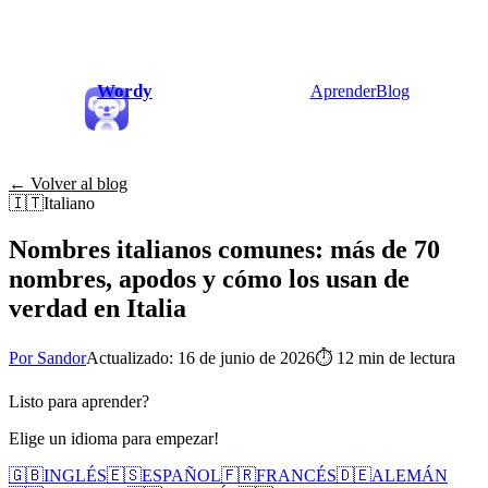
Wordy
Aprender
Blog
← Volver al blog
🇮🇹
Italiano
Nombres italianos comunes: más de 70
nombres, apodos y cómo los usan de
verdad en Italia
Por Sandor
Actualizado: 16 de junio de 2026
⏱
12 min de lectura
Listo para aprender?
Elige un idioma para empezar!
🇬🇧
INGLÉS
🇪🇸
ESPAÑOL
🇫🇷
FRANCÉS
🇩🇪
ALEMÁN