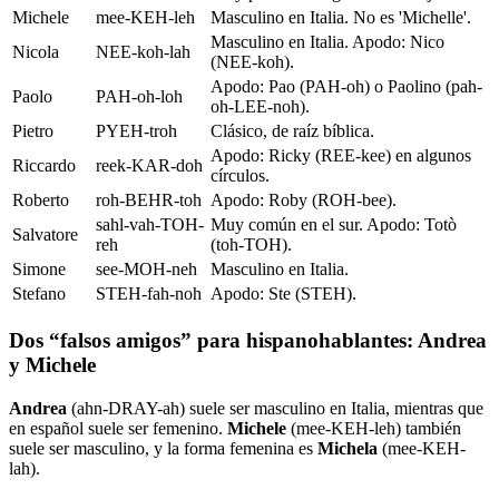
Michele
mee-KEH-leh
Masculino en Italia. No es 'Michelle'.
Masculino en Italia. Apodo: Nico
Nicola
NEE-koh-lah
(NEE-koh).
Apodo: Pao (PAH-oh) o Paolino (pah-
Paolo
PAH-oh-loh
oh-LEE-noh).
Pietro
PYEH-troh
Clásico, de raíz bíblica.
Apodo: Ricky (REE-kee) en algunos
Riccardo
reek-KAR-doh
círculos.
Roberto
roh-BEHR-toh
Apodo: Roby (ROH-bee).
sahl-vah-TOH-
Muy común en el sur. Apodo: Totò
Salvatore
reh
(toh-TOH).
Simone
see-MOH-neh
Masculino en Italia.
Stefano
STEH-fah-noh
Apodo: Ste (STEH).
Dos “falsos amigos” para hispanohablantes: Andrea
y Michele
Andrea
(ahn-DRAY-ah) suele ser masculino en Italia, mientras que
en español suele ser femenino.
Michele
(mee-KEH-leh) también
suele ser masculino, y la forma femenina es
Michela
(mee-KEH-
lah).