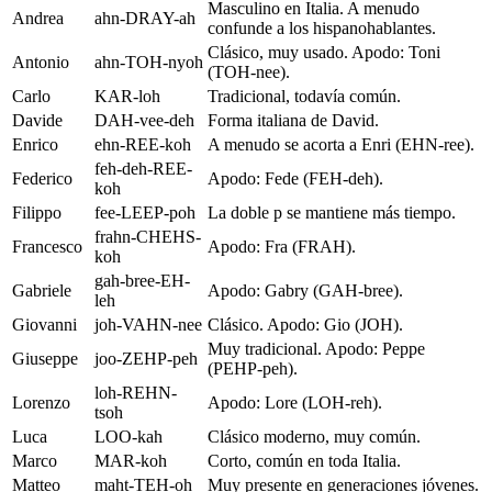
Masculino en Italia. A menudo
Andrea
ahn-DRAY-ah
confunde a los hispanohablantes.
Clásico, muy usado. Apodo: Toni
Antonio
ahn-TOH-nyoh
(TOH-nee).
Carlo
KAR-loh
Tradicional, todavía común.
Davide
DAH-vee-deh
Forma italiana de David.
Enrico
ehn-REE-koh
A menudo se acorta a Enri (EHN-ree).
feh-deh-REE-
Federico
Apodo: Fede (FEH-deh).
koh
Filippo
fee-LEEP-poh
La doble p se mantiene más tiempo.
frahn-CHEHS-
Francesco
Apodo: Fra (FRAH).
koh
gah-bree-EH-
Gabriele
Apodo: Gabry (GAH-bree).
leh
Giovanni
joh-VAHN-nee
Clásico. Apodo: Gio (JOH).
Muy tradicional. Apodo: Peppe
Giuseppe
joo-ZEHP-peh
(PEHP-peh).
loh-REHN-
Lorenzo
Apodo: Lore (LOH-reh).
tsoh
Luca
LOO-kah
Clásico moderno, muy común.
Marco
MAR-koh
Corto, común en toda Italia.
Matteo
maht-TEH-oh
Muy presente en generaciones jóvenes.