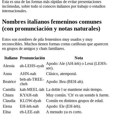
Esta es una de las formas más rápidas de evitar presentaciones
incómodas, sobre todo si conoces italianos por trabajo o estudios
internacionales.
Nombres italianos femeninos comunes
(con pronunciación y notas naturales)
Estos son nombres de pila femeninos muy usados y muy
reconocibles. Muchos tienen formas cortas cariñosas que aparecen
en grupos de amigos y chats familiares.
Italiano
Pronunciación
Nota
Apodo: Ale (AH-leh) o Lessi (LEHS-
Alessia
ah-LEHS-syah
see).
Anna
AHN-nah
Clásico, atemporal.
beh-ah-TREE-
Beatrice
Apodo: Bea (BEH-ah).
cheh
Camilla
kah-MEEL-lah
La doble l se mantiene más tiempo.
Chiara
KYAH-rah
Muy común. 'Ch' es un sonido k fuerte.
Claudia
KLOW-dyah
Común en distintos grupos de edad.
Elena
EH-leh-nah
Apodo: Ele (EH-leh).
Elisa
eh-LEE-zah
A menudo ya es corto.