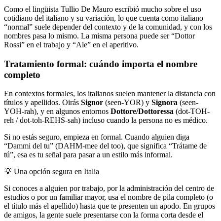
Como el lingüista Tullio De Mauro escribió mucho sobre el uso
cotidiano del italiano y su variación, lo que cuenta como italiano
“normal” suele depender del contexto y de la comunidad, y con los
nombres pasa lo mismo. La misma persona puede ser “Dottor
Rossi” en el trabajo y “Ale” en el aperitivo.
Tratamiento formal: cuándo importa el nombre
completo
En contextos formales, los italianos suelen mantener la distancia con
títulos y apellidos. Oirás
Signor
(seen-YOR) y
Signora
(seen-
YOH-rah), y en algunos entornos
Dottore/Dottoressa
(dot-TOH-
reh / dot-toh-REHS-sah) incluso cuando la persona no es médico.
Si no estás seguro, empieza en formal. Cuando alguien diga
“Dammi del tu” (DAHM-mee del too), que significa “Trátame de
tú”, esa es tu señal para pasar a un estilo más informal.
💡
Una opción segura en Italia
Si conoces a alguien por trabajo, por la administración del centro de
estudios o por un familiar mayor, usa el nombre de pila completo (o
el título más el apellido) hasta que te presenten un apodo. En grupos
de amigos, la gente suele presentarse con la forma corta desde el