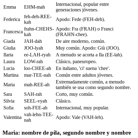
Internacional, popular entre
Emma
EHM-mah
generaciones jóvenes.
feh-deh-REE-
Federica
Apodo: Fede (FEH-deh).
kah
frahn-CHEHS-
Apodo: Fra (FRAH) o Franci
Francesca
kah
(FRAHN-chee).
Giada
JAH-dah
De aire moderno, común.
Giulia
JOO-lyah
Muy común. Apodo: Giù (JOO).
Ilaria
ee-LAH-ryah
A menudo se acorta a Ila (EE-lah).
Laura
LOW-rah
Clásico, paneuropeo.
Lucia
loo-CHEE-ah
En italiano, 'ci' suena 'chee'.
Martina
mar-TEE-nah
Común entre adultos jóvenes.
Extremadamente común, a menudo
Maria
mah-REE-ah
también se usa como segundo nombre.
Sara
SAH-rah
Corto, muy común.
Silvia
SEEL-vyah
Clásico.
Sofia
soh-FEE-ah
Internacional, muy popular.
vah-lehn-TEE-
Valentina
Apodo: Vale (VAH-leh).
nah
Maria: nombre de pila, segundo nombre y nombre