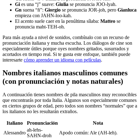
Gi
es una “j” suave:
Giulia
se pronuncia JOO-lyah.
Gn
suena “ñ”:
Giorgio
se pronuncia JOR-joh, pero
Gianluca
empieza con JAHN-loo-kah.
El acento suele caer en la penúltima sílaba:
Matteo
se
pronuncia maht-TEH-oh.
Para más ayuda a nivel de sonidos, combínalo con un recurso de
pronunciación italiana y mucha escucha. Los diálogos de cine son
especialmente útiles porque oyes nombres gritados, susurrados y
acortados en tiempo real. Si te gusta este enfoque, también puede
interesarte
cómo aprender un idioma con películas
.
Nombres italianos masculinos comunes
(con pronunciación y notas naturales)
A continuación tienes nombres de pila masculinos muy reconocibles
que encontrarás por toda Italia. Algunos son especialmente comunes
en ciertos grupos de edad, pero todos son nombres “normales” que a
los italianos no les resultarán extraños.
Italiano
Pronunciación
Nota
ah-lehs-
Alessandro
Apodo común: Ale (AH-leh).
SAHN-droh