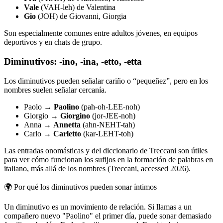
Vale
(VAH-leh) de Valentina
Gio
(JOH) de Giovanni, Giorgia
Son especialmente comunes entre adultos jóvenes, en equipos
deportivos y en chats de grupo.
Diminutivos: -ino, -ina, -etto, -etta
Los diminutivos pueden señalar cariño o “pequeñez”, pero en los
nombres suelen señalar cercanía.
Paolo →
Paolino
(pah-oh-LEE-noh)
Giorgio →
Giorgino
(jor-JEE-noh)
Anna →
Annetta
(ahn-NEHT-tah)
Carlo →
Carletto
(kar-LEHT-toh)
Las entradas onomásticas y del diccionario de Treccani son útiles
para ver cómo funcionan los sufijos en la formación de palabras en
italiano, más allá de los nombres (Treccani, accessed 2026).
🌍
Por qué los diminutivos pueden sonar íntimos
Un diminutivo es un movimiento de relación. Si llamas a un
compañero nuevo "Paolino" el primer día, puede sonar demasiado