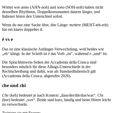
Wörter wie
anno
(AHN-noh) und
sono
(SOH-noh) haben nicht
denselben Rhythmus. Doppelkonsonanten dauern länger, und
Italiener hören den Unterschied sofort.
Wenn du nur eine Sache übst, übe Länge:
mettere
(MEHT-teh-reh)
hat ein klares doppeltes
tt
.
è vs e
Das ist eine klassische Anfänger-Verwechslung, weil beides wie
„eh“ klingt. In der Schrift ist
è
das Verb „ist“, während
e
„und“ ist.
Die Sprachhinweis-Seiten der Accademia della Crusca sind
besonders nützlich für diese Alltags-Unterschiede in der
Rechtschreibung und dafür, was als Standarditalienisch gilt
(Accademia della Crusca, abgerufen 2026).
che und chi
Che
(keh) bedeutet je nach Kontext „dass/der/die/das/was“.
Chi
(kee) bedeutet „wer“. Beide sind kurz, häufig und beim Hören leicht
zu verwechseln.
Trainiere sie mit Fragen: