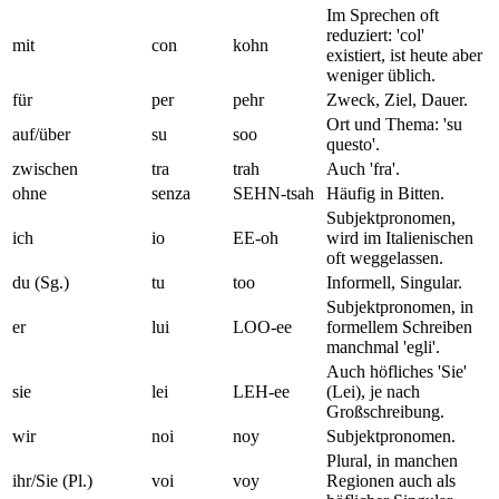
Im Sprechen oft
reduziert: 'col'
mit
con
kohn
existiert, ist heute aber
weniger üblich.
für
per
pehr
Zweck, Ziel, Dauer.
Ort und Thema: 'su
auf/über
su
soo
questo'.
zwischen
tra
trah
Auch 'fra'.
ohne
senza
SEHN-tsah
Häufig in Bitten.
Subjektpronomen,
ich
io
EE-oh
wird im Italienischen
oft weggelassen.
du (Sg.)
tu
too
Informell, Singular.
Subjektpronomen, in
er
lui
LOO-ee
formellem Schreiben
manchmal 'egli'.
Auch höfliches 'Sie'
sie
lei
LEH-ee
(Lei), je nach
Großschreibung.
wir
noi
noy
Subjektpronomen.
Plural, in manchen
ihr/Sie (Pl.)
voi
voy
Regionen auch als