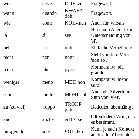
wo
dove
DOH-veh
Fragewort.
KWAHN-
wann
quando
Fragewort.
doh
wie
come
KOH-meh
Auch für 'wie/als'.
Hat einen Akzent zur
ja
sì
see
Unterscheidung von
'si'.
nein
no
noh
Einfache Verneinung.
Steht vor dem Verb:
nicht
non
nohn
'non so'.
Komparativ: 'più
mehr
più
pyoo
grande'.
Komparativ: 'meno
weniger
meno
MEH-noh
caro'.
Auch als Adverb im
sehr
molto
MOHL-toh
Sinn von 'viel'.
TROHP-
zu (zu viel)
troppo
Bedeutet 'übermäßig'.
poh
Oft vor dem Wort, das
auch
anche
AHN-keh
es bestimmt.
Kann je nach Kontext
nur/gerade
solo
SOH-loh
auch 'allein' bedeuten.