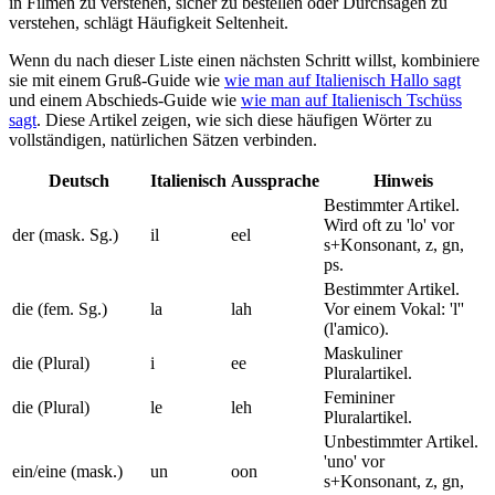
in Filmen zu verstehen, sicher zu bestellen oder Durchsagen zu
verstehen, schlägt Häufigkeit Seltenheit.
Wenn du nach dieser Liste einen nächsten Schritt willst, kombiniere
sie mit einem Gruß-Guide wie
wie man auf Italienisch Hallo sagt
und einem Abschieds-Guide wie
wie man auf Italienisch Tschüss
sagt
. Diese Artikel zeigen, wie sich diese häufigen Wörter zu
vollständigen, natürlichen Sätzen verbinden.
Deutsch
Italienisch
Aussprache
Hinweis
Bestimmter Artikel.
Wird oft zu 'lo' vor
der (mask. Sg.)
il
eel
s+Konsonant, z, gn,
ps.
Bestimmter Artikel.
die (fem. Sg.)
la
lah
Vor einem Vokal: 'l''
(l'amico).
Maskuliner
die (Plural)
i
ee
Pluralartikel.
Femininer
die (Plural)
le
leh
Pluralartikel.
Unbestimmter Artikel.
'uno' vor
ein/eine (mask.)
un
oon
s+Konsonant, z, gn,