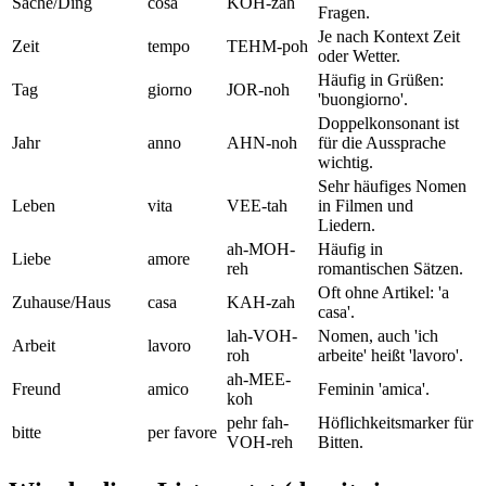
Sache/Ding
cosa
KOH-zah
Fragen.
Je nach Kontext Zeit
Zeit
tempo
TEHM-poh
oder Wetter.
Häufig in Grüßen:
Tag
giorno
JOR-noh
'buongiorno'.
Doppelkonsonant ist
Jahr
anno
AHN-noh
für die Aussprache
wichtig.
Sehr häufiges Nomen
Leben
vita
VEE-tah
in Filmen und
Liedern.
ah-MOH-
Häufig in
Liebe
amore
reh
romantischen Sätzen.
Oft ohne Artikel: 'a
Zuhause/Haus
casa
KAH-zah
casa'.
lah-VOH-
Nomen, auch 'ich
Arbeit
lavoro
roh
arbeite' heißt 'lavoro'.
ah-MEE-
Freund
amico
Feminin 'amica'.
koh
pehr fah-
Höflichkeitsmarker für
bitte
per favore
VOH-reh
Bitten.