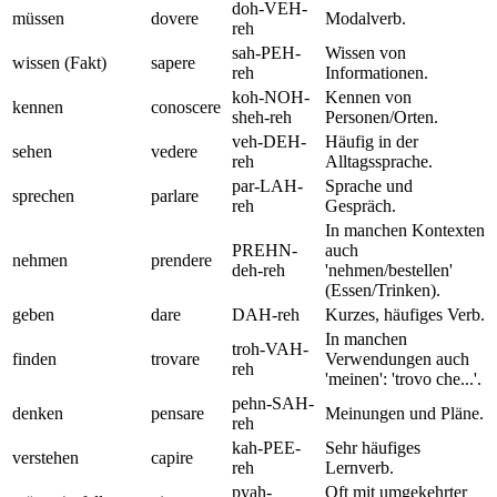
doh-VEH-
müssen
dovere
Modalverb.
reh
sah-PEH-
Wissen von
wissen (Fakt)
sapere
reh
Informationen.
koh-NOH-
Kennen von
kennen
conoscere
sheh-reh
Personen/Orten.
veh-DEH-
Häufig in der
sehen
vedere
reh
Alltagssprache.
par-LAH-
Sprache und
sprechen
parlare
reh
Gespräch.
In manchen Kontexten
PREHN-
auch
nehmen
prendere
deh-reh
'nehmen/bestellen'
(Essen/Trinken).
geben
dare
DAH-reh
Kurzes, häufiges Verb.
In manchen
troh-VAH-
finden
trovare
Verwendungen auch
reh
'meinen': 'trovo che...'.
pehn-SAH-
denken
pensare
Meinungen und Pläne.
reh
kah-PEE-
Sehr häufiges
verstehen
capire
reh
Lernverb.
pyah-
Oft mit umgekehrter