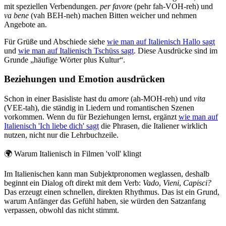
mit speziellen Verbendungen.
per favore
(pehr fah-VOH-reh) und
va bene
(vah BEH-neh) machen Bitten weicher und nehmen
Angebote an.
Für Grüße und Abschiede siehe
wie man auf Italienisch Hallo sagt
und
wie man auf Italienisch Tschüss sagt
. Diese Ausdrücke sind im
Grunde „häufige Wörter plus Kultur“.
Beziehungen und Emotion ausdrücken
Schon in einer Basisliste hast du
amore
(ah-MOH-reh) und
vita
(VEE-tah), die ständig in Liedern und romantischen Szenen
vorkommen. Wenn du für Beziehungen lernst, ergänzt
wie man auf
Italienisch 'Ich liebe dich' sagt
die Phrasen, die Italiener wirklich
nutzen, nicht nur die Lehrbuchzeile.
🌍
Warum Italienisch in Filmen 'voll' klingt
Im Italienischen kann man Subjektpronomen weglassen, deshalb
beginnt ein Dialog oft direkt mit dem Verb:
Vado
,
Vieni
,
Capisci?
Das erzeugt einen schnellen, direkten Rhythmus. Das ist ein Grund,
warum Anfänger das Gefühl haben, sie würden den Satzanfang
verpassen, obwohl das nicht stimmt.