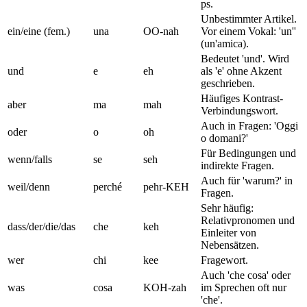
ps.
Unbestimmter Artikel.
ein/eine (fem.)
una
OO-nah
Vor einem Vokal: 'un''
(un'amica).
Bedeutet 'und'. Wird
und
e
eh
als 'e' ohne Akzent
geschrieben.
Häufiges Kontrast-
aber
ma
mah
Verbindungswort.
Auch in Fragen: 'Oggi
oder
o
oh
o domani?'
Für Bedingungen und
wenn/falls
se
seh
indirekte Fragen.
Auch für 'warum?' in
weil/denn
perché
pehr-KEH
Fragen.
Sehr häufig:
Relativpronomen und
dass/der/die/das
che
keh
Einleiter von
Nebensätzen.
wer
chi
kee
Fragewort.
Auch 'che cosa' oder
was
cosa
KOH-zah
im Sprechen oft nur
'che'.