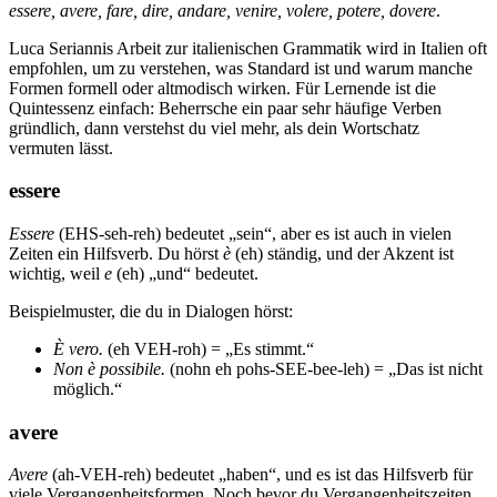
essere, avere, fare, dire, andare, venire, volere, potere, dovere
.
Luca Seriannis Arbeit zur italienischen Grammatik wird in Italien oft
empfohlen, um zu verstehen, was Standard ist und warum manche
Formen formell oder altmodisch wirken. Für Lernende ist die
Quintessenz einfach: Beherrsche ein paar sehr häufige Verben
gründlich, dann verstehst du viel mehr, als dein Wortschatz
vermuten lässt.
essere
Essere
(EHS-seh-reh) bedeutet „sein“, aber es ist auch in vielen
Zeiten ein Hilfsverb. Du hörst
è
(eh) ständig, und der Akzent ist
wichtig, weil
e
(eh) „und“ bedeutet.
Beispielmuster, die du in Dialogen hörst:
È vero.
(eh VEH-roh) = „Es stimmt.“
Non è possibile.
(nohn eh pohs-SEE-bee-leh) = „Das ist nicht
möglich.“
avere
Avere
(ah-VEH-reh) bedeutet „haben“, und es ist das Hilfsverb für
viele Vergangenheitsformen. Noch bevor du Vergangenheitszeiten