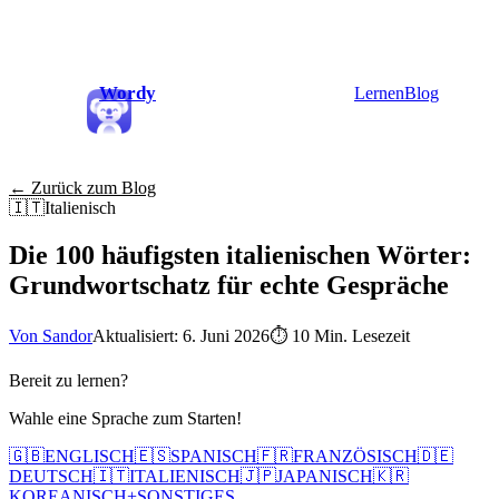
Wordy
Lernen
Blog
← Zurück zum Blog
🇮🇹
Italienisch
Die 100 häufigsten italienischen Wörter:
Grundwortschatz für echte Gespräche
Von Sandor
Aktualisiert: 6. Juni 2026
⏱
10 Min. Lesezeit
Bereit zu lernen?
Wahle eine Sprache zum Starten!
🇬🇧
ENGLISCH
🇪🇸
SPANISCH
🇫🇷
FRANZÖSISCH
🇩🇪
DEUTSCH
🇮🇹
ITALIENISCH
🇯🇵
JAPANISCH
🇰🇷
KOREANISCH
+
SONSTIGES...