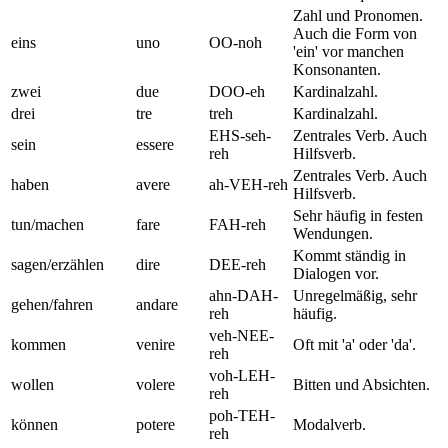
Zahl und Pronomen.
Auch die Form von
eins
uno
OO-noh
'ein' vor manchen
Konsonanten.
zwei
due
DOO-eh
Kardinalzahl.
drei
tre
treh
Kardinalzahl.
EHS-seh-
Zentrales Verb. Auch
sein
essere
reh
Hilfsverb.
Zentrales Verb. Auch
haben
avere
ah-VEH-reh
Hilfsverb.
Sehr häufig in festen
tun/machen
fare
FAH-reh
Wendungen.
Kommt ständig in
sagen/erzählen
dire
DEE-reh
Dialogen vor.
ahn-DAH-
Unregelmäßig, sehr
gehen/fahren
andare
reh
häufig.
veh-NEE-
kommen
venire
Oft mit 'a' oder 'da'.
reh
voh-LEH-
wollen
volere
Bitten und Absichten.
reh
poh-TEH-
können
potere
Modalverb.
reh