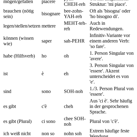
mögen/gefallen
piacere
CHEH-reh
Struktur: 'mi piace'.
brauchen (nötig
bee-zohn-
Oft als 'bisogna' oder
bisognare
sein)
YAH-reh
'ho bisogno di'.
MEHT-teh-
Auch in
legen/stellen/setzen
mettere
reh
Redewendungen.
Infinitiv-Variante vor
können (wissen
saper
sah-PEHR
einem anderen Verb:
wie)
'so fare'.
1. Person Singular von
habe (Hilfsverb)
ho
oh
'avere'.
3. Person Singular von
'essere'. Akzent
ist
è
eh
unterscheidet es von
'e'.
1./3. Person Plural von
sind
sono
SOH-noh
'essere'.
Aus 'ci è'. Sehr häufig
es gibt
c'è
cheh
in der gesprochenen
Sprache.
chee SOH-
es gibt (Plural)
ci sono
Plural von 'c'è'.
noh
Extrem häufige feste
ich weiß nicht
non so
nohn soh
Wendung.