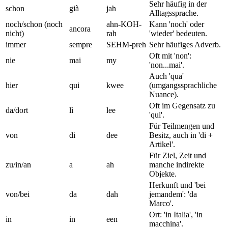
Sehr häufig in der
schon
già
jah
Alltagssprache.
noch/schon (noch
ahn-KOH-
Kann 'noch' oder
ancora
nicht)
rah
'wieder' bedeuten.
immer
sempre
SEHM-preh
Sehr häufiges Adverb.
Oft mit 'non':
nie
mai
my
'non...mai'.
Auch 'qua'
hier
qui
kwee
(umgangssprachliche
Nuance).
Oft im Gegensatz zu
da/dort
lì
lee
'qui'.
Für Teilmengen und
von
di
dee
Besitz, auch in 'di +
Artikel'.
Für Ziel, Zeit und
zu/in/an
a
ah
manche indirekte
Objekte.
Herkunft und 'bei
von/bei
da
dah
jemandem': 'da
Marco'.
Ort: 'in Italia', 'in
in
in
een
macchina'.