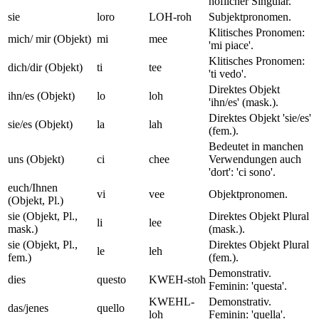
höflicher Singular.
sie
loro
LOH-roh
Subjektpronomen.
Klitisches Pronomen:
mich/ mir (Objekt)
mi
mee
'mi piace'.
Klitisches Pronomen:
dich/dir (Objekt)
ti
tee
'ti vedo'.
Direktes Objekt
ihn/es (Objekt)
lo
loh
'ihn/es' (mask.).
Direktes Objekt 'sie/es'
sie/es (Objekt)
la
lah
(fem.).
Bedeutet in manchen
uns (Objekt)
ci
chee
Verwendungen auch
'dort': 'ci sono'.
euch/Ihnen
vi
vee
Objektpronomen.
(Objekt, Pl.)
sie (Objekt, Pl.,
Direktes Objekt Plural
li
lee
mask.)
(mask.).
sie (Objekt, Pl.,
Direktes Objekt Plural
le
leh
fem.)
(fem.).
Demonstrativ.
dies
questo
KWEH-stoh
Feminin: 'questa'.
KWEHL-
Demonstrativ.
das/jenes
quello
loh
Feminin: 'quella'.