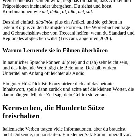
Wenn Italienisch schnell wirkt, liegt das oft daran, dass Artikel und
Präpositionen ineinander übergehen. Du siehst und hörst
Kombinationen wie
del, della, al, alla, nel, sul
.
Das sind einfach
di/a/in/su
plus ein Artikel, und sie gehören in
jedem Korpus zu den häufigsten Formen. Die Wörterbucheinträge
und Gebrauchshinweise von Treccani helfen, wenn du Standard und
Regionales abgleichen willst (Treccani, abgerufen 2026).
Warum Lernende sie in Filmen überhören
In natürlicher Sprache können
di
(dee) und
a
(ah) sehr leicht sein,
und das folgende Wort trägt die Betonung. Deshalb wirken
Untertitel am Anfang oft leichter als Audio.
Ein guter Hör-Trick ist: Konzentriere dich auf das betonte
Inhaltswort, spule dann zurück und achte auf die kleinen Wörter, die
daran hängen. Mit der Zeit sagt dein Gehirn sie voraus.
Kernverben, die Hunderte Sätze
freischalten
Italienische Verben tragen viele Informationen, aber du brauchst
nicht Dutzende, um zu starten. Ein kleiner Satz kommt überall vor: