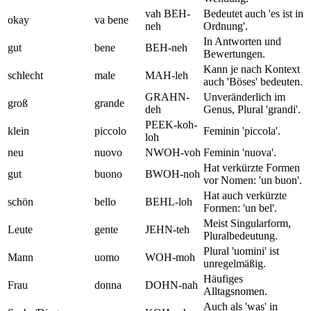
vah BEH-
Bedeutet auch 'es ist in
okay
va bene
neh
Ordnung'.
In Antworten und
gut
bene
BEH-neh
Bewertungen.
Kann je nach Kontext
schlecht
male
MAH-leh
auch 'Böses' bedeuten.
GRAHN-
Unveränderlich im
groß
grande
deh
Genus, Plural 'grandi'.
PEEK-koh-
klein
piccolo
Feminin 'piccola'.
loh
neu
nuovo
NWOH-voh
Feminin 'nuova'.
Hat verkürzte Formen
gut
buono
BWOH-noh
vor Nomen: 'un buon'.
Hat auch verkürzte
schön
bello
BEHL-loh
Formen: 'un bel'.
Meist Singularform,
Leute
gente
JEHN-teh
Pluralbedeutung.
Plural 'uomini' ist
Mann
uomo
WOH-moh
unregelmäßig.
Häufiges
Frau
donna
DOHN-nah
Alltagsnomen.
Auch als 'was' in