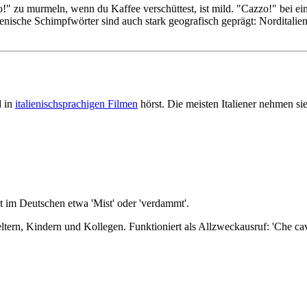
o!" zu murmeln, wenn du Kaffee verschüttest, ist mild. "Cazzo!" bei ei
alienische Schimpfwörter sind auch stark geografisch geprägt: Norditalie
d in
italienischsprachigen Filmen
hörst. Die meisten Italiener nehmen s
t im Deutschen etwa 'Mist' oder 'verdammt'.
ltern, Kindern und Kollegen. Funktioniert als Allzweckausruf: 'Che cavol