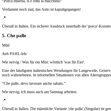
“
Porca miseria, si è rotta la macchina!
”
Verdammt noch mal, das Auto ist kaputtgegangen!
📍
Überall in Italien. Ein sicherer Ausdruck innerhalb der 'porca'-Konst
5. Che palle
Mild
/
keh PAHL-leh
/
Wie nervig / Was für ein Mist: wörtlich 'was für Eier'.
Eine der häufigsten italienischen Wendungen für Langeweile, Generv
noch wahrnehmen. In informellen Situationen von allen Altersgruppen
“
Che palle, devo lavorare anche sabato.
”
Wie nervig, ich muss auch am Samstag arbeiten.
📍
Überall in Italien. Die männliche Variante 'che palla' (Singular) ist g