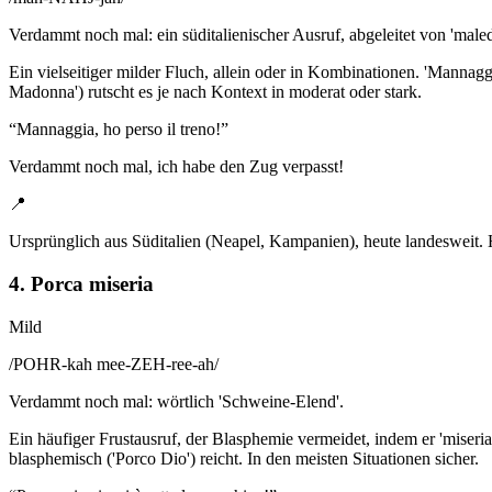
Verdammt noch mal: ein süditalienischer Ausruf, abgeleitet von 'maled
Ein vielseitiger milder Fluch, allein oder in Kombinationen. 'Mannagg
Madonna') rutscht es je nach Kontext in moderat oder stark.
“
Mannaggia, ho perso il treno!
”
Verdammt noch mal, ich habe den Zug verpasst!
📍
Ursprünglich aus Süditalien (Neapel, Kampanien), heute landesweit.
4. Porca miseria
Mild
/
POHR-kah mee-ZEH-ree-ah
/
Verdammt noch mal: wörtlich 'Schweine-Elend'.
Ein häufiger Frustausruf, der Blasphemie vermeidet, indem er 'miseria' 
blasphemisch ('Porco Dio') reicht. In den meisten Situationen sicher.