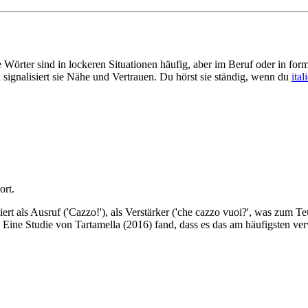
 Wörter sind in lockeren Situationen häufig, aber im Beruf oder in fo
 signalisiert sie Nähe und Vertrauen. Du hörst sie ständig, wenn du
ita
ort.
 als Ausruf ('Cazzo!'), als Verstärker ('che cazzo vuoi?', was zum Teuf
t). Eine Studie von Tartamella (2016) fand, dass es das am häufigsten ve