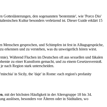
en Gotteslästerungen, den sogenannten 'bestemmie', wie 'Porco Dio'
italienischen Kultur besonders verletzend ist. Dieser Guide erklärt 15
en Menschen gesprochen, und Schimpfen ist fest in Alltagsgespräche,
 zu erkennen und zu verstehen, was du unweigerlich hören wirst.
mie). Während Fluchen im Deutschen oft aus sexuellen und fäkalen
sphemie zu einer Kunstform gemacht, und zu einem Gesetzesverstoß.
h je nach Region stark unterscheiden.
'minchia' in Sicily, the 'daje' in Rome: each region's profanity
en
, mit der höchsten Häufigkeit in der Altersgruppe 18 bis 34.
ung auslösen, besonders vor Älteren oder in Süditalien, wo