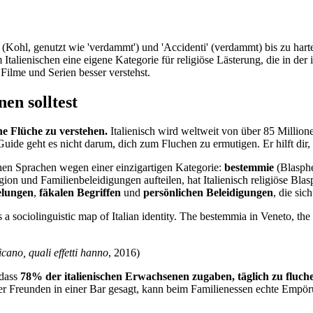
(Kohl, genutzt wie 'verdammt') und 'Accidenti' (verdammt) bis zu hart
Italienischen eine eigene Kategorie für religiöse Lästerung, die in der 
 Filme und Serien besser verstehst.
en solltest
ine Flüche zu verstehen.
Italienisch wird weltweit von über 85 Million
uide geht es nicht darum, dich zum Fluchen zu ermutigen. Er hilft dir,
hen Sprachen wegen einer einzigartigen Kategorie:
bestemmie
(Blasphe
n und Familienbeleidigungen aufteilen, hat Italienisch religiöse Bla
elungen
,
fäkalen Begriffen
und
persönlichen Beleidigungen
, die sic
is a sociolinguistic map of Italian identity. The bestemmia in Veneto, the 
cano, quali effetti hanno
, 2016)
 dass
78% der italienischen Erwachsenen zugaben, täglich zu fluch
ter Freunden in einer Bar gesagt, kann beim Familienessen echte Empör