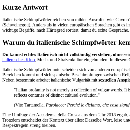
Kurze Antwort
Italienische Schimpfwörter reichen von milden Ausrufen wie 'Cavolo' 
(Schweinegott). Anders als in vielen europäischen Sprachen gibt es im 
wichtige Begriffe, nach Härtegrad sortiert, damit du echte Gespräche,
Warum du italienische Schimpfwörter kenn
Du kannst echtes Italienisch nicht vollständig verstehen, ohne se
italienisches Kino
, Musik und Straßenkultur eingebunden. In diesem G
Italienische Schimpfwörter unterscheiden sich von anderen europäisc
Bereichen kommt und sich spanische Beschimpfungen zwischen Religio
Neben bestemmie arbeitet italienische Vulgarität mit
sexuellen Anspi
"Italian profanity is not merely a collection of vulgar words. It 
reflects centuries of distinct cultural evolution."
(Vito Tartamella,
Parolacce: Perché le diciamo, che cosa signifi
Eine Umfrage der Accademia della Crusca aus dem Jahr 2018 ergab,
Trotzdem entscheidet der Kontext über alles: Dasselbe Wort, leise un
Respektregeln streng bleiben.