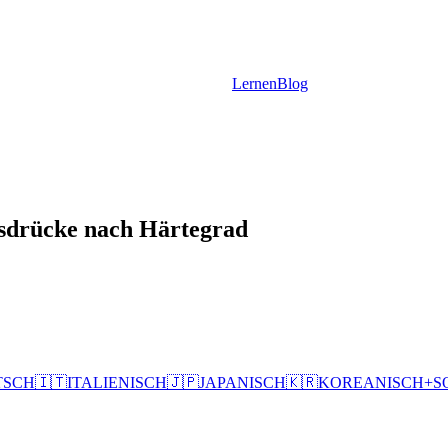
Lernen
Blog
usdrücke nach Härtegrad
TSCH
🇮🇹
ITALIENISCH
🇯🇵
JAPANISCH
🇰🇷
KOREANISCH
+
S