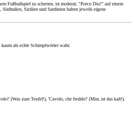
nem Fußballspiel zu schreien, ist moderat. "Porco Dio!" auf einem
n, Süditalien, Sizilien und Sardinien haben jeweils eigene
ie kaum als echte Schimpfwörter wahr.
o!' (Was zum Teufel!), 'Cavolo, che freddo!' (Mist, ist das kalt!).