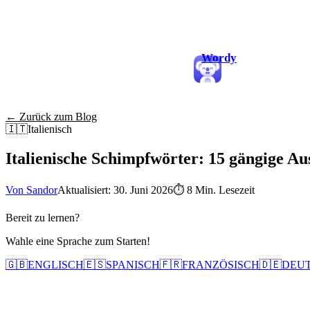
Wordy
← Zurück zum Blog
🇮🇹
Italienisch
Italienische Schimpfwörter: 15 gängige A
Von Sandor
Aktualisiert: 30. Juni 2026
⏱
8 Min. Lesezeit
Bereit zu lernen?
Wahle eine Sprache zum Starten!
🇬🇧
ENGLISCH
🇪🇸
SPANISCH
🇫🇷
FRANZÖSISCH
🇩🇪
DEU