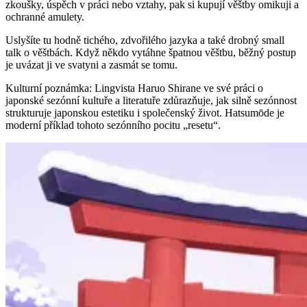
zkoušky, úspěch v práci nebo vztahy, pak si kupují věštby omikuji a
ochranné amulety.
Uslyšíte tu hodně tichého, zdvořilého jazyka a také drobný small
talk o věštbách. Když někdo vytáhne špatnou věštbu, běžný postup
je uvázat ji ve svatyni a zasmát se tomu.
Kulturní poznámka: Lingvista Haruo Shirane ve své práci o
japonské sezónní kultuře a literatuře zdůrazňuje, jak silně sezónnost
strukturuje japonskou estetiku i společenský život. Hatsumōde je
moderní příklad tohoto sezónního pocitu „resetu“.