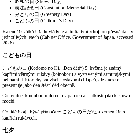
昭和の日 (Shōwa Day)
憲法記念日 (Constitution Memorial Day)
みどりの日 (Greenery Day)
こどもの日 (Children’s Day)
Kalendář svátků Úřadu vlády je autoritativní zdroj pro přesná data v
jednotlivých letech (Cabinet Office, Government of Japan, accessed
2026).
こどもの日
こどもの日 (Kodomo no Hi, „Den dětí“) 5. května je známý
kapřími větrnými rukávy (koinobori) a vystavenými samurajskými
helmami. Historicky souvisel s oslavami chlapců, ale dnes se
prezentuje jako den štěstí dětí obecně.
Co uvidíte: koinobori u domů a v parcích a sladkosti jako kashiwa
mochi.
Co lidé říkají, bývá přímočaré: こどもの日だね a komentáře o
kapřích rukávech.
七夕