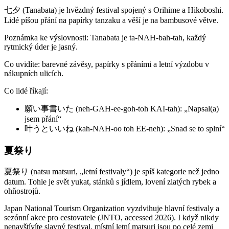
七夕 (Tanabata) je hvězdný festival spojený s Orihime a Hikoboshi.
Lidé píšou přání na papírky tanzaku a věší je na bambusové větve.
Poznámka ke výslovnosti: Tanabata je ta-NAH-bah-tah, každý
rytmický úder je jasný.
Co uvidíte: barevné závěsy, papírky s přáními a letní výzdobu v
nákupních ulicích.
Co lidé říkají:
願い事書いた (neh-GAH-ee-goh-toh KAI-tah): „Napsal(a)
jsem přání“
叶うといいね (kah-NAH-oo toh EE-neh): „Snad se to splní“
夏祭り
夏祭り (natsu matsuri, „letní festivaly“) je spíš kategorie než jedno
datum. Tohle je svět yukat, stánků s jídlem, lovení zlatých rybek a
ohňostrojů.
Japan National Tourism Organization vyzdvihuje hlavní festivaly a
sezónní akce pro cestovatele (JNTO, accessed 2026). I když nikdy
nenavštívíte slavný festival, místní letní matsuri jsou po celé zemi