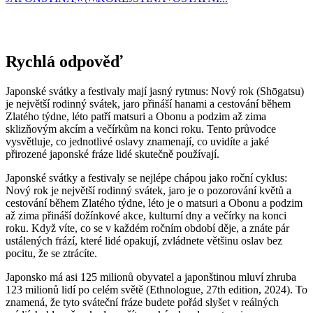
Rychlá odpověď
Japonské svátky a festivaly mají jasný rytmus: Nový rok (Shōgatsu)
je největší rodinný svátek, jaro přináší hanami a cestování během
Zlatého týdne, léto patří matsuri a Obonu a podzim až zima
sklizňovým akcím a večírkům na konci roku. Tento průvodce
vysvětluje, co jednotlivé oslavy znamenají, co uvidíte a jaké
přirozené japonské fráze lidé skutečně používají.
Japonské svátky a festivaly se nejlépe chápou jako roční cyklus:
Nový rok je největší rodinný svátek, jaro je o pozorování květů a
cestování během Zlatého týdne, léto je o matsuri a Obonu a podzim
až zima přináší dožínkové akce, kulturní dny a večírky na konci
roku. Když víte, co se v každém ročním období děje, a znáte pár
ustálených frází, které lidé opakují, zvládnete většinu oslav bez
pocitu, že se ztrácíte.
Japonsko má asi 125 milionů obyvatel a japonštinou mluví zhruba
123 milionů lidí po celém světě (Ethnologue, 27th edition, 2024). To
znamená, že tyto sváteční fráze budete pořád slyšet v reálných