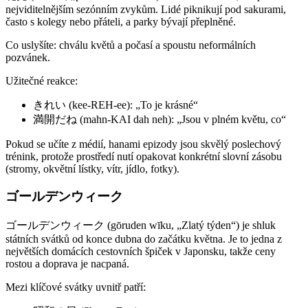
nejviditelnějším sezónním zvykům. Lidé piknikují pod sakurami,
často s kolegy nebo přáteli, a parky bývají přeplněné.
Co uslyšíte: chválu květů a počasí a spoustu neformálních
pozvánek.
Užitečné reakce:
きれい (kee-REH-ee): „To je krásné“
満開だね (mahn-KAI dah neh): „Jsou v plném květu, co“
Pokud se učíte z médií, hanami epizody jsou skvělý poslechový
trénink, protože prostředí nutí opakovat konkrétní slovní zásobu
(stromy, okvětní lístky, vítr, jídlo, fotky).
ゴールデンウィーク
ゴールデンウィーク (gōruden wīku, „Zlatý týden“) je shluk
státních svátků od konce dubna do začátku května. Je to jedna z
největších domácích cestovních špiček v Japonsku, takže ceny
rostou a doprava je nacpaná.
Mezi klíčové svátky uvnitř patří: