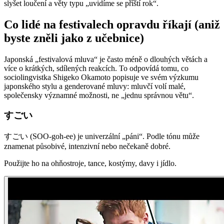
slyšet loučení a věty typu „uvidíme se příští rok“.
Co lidé na festivalech opravdu říkají (aniž
byste zněli jako z učebnice)
Japonská „festivalová mluva“ je často méně o dlouhých větách a
více o krátkých, sdílených reakcích. To odpovídá tomu, co
sociolingvistka Shigeko Okamoto popisuje ve svém výzkumu
japonského stylu a genderované mluvy: mluvčí volí malé,
společensky významné možnosti, ne „jednu správnou větu“.
すごい
すごい (SOO-goh-ee) je univerzální „páni“. Podle tónu může
znamenat působivé, intenzivní nebo nečekaně dobré.
Použijte ho na ohňostroje, tance, kostýmy, davy i jídlo.