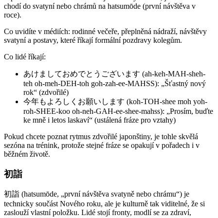
chodí do svatyní nebo chrámů na hatsumōde (první návštěva v
roce).
Co uvidíte v médiích: rodinné večeře, přeplněná nádraží, návštěvy
svatyní a postavy, které říkají formální pozdravy kolegům.
Co lidé říkají:
あけましておめでとうございます (ah-keh-MAH-sheh-
teh oh-meh-DEH-toh goh-zah-ee-MAHSS): „Šťastný nový
rok“ (zdvořilé)
今年もよろしくお願いします (koh-TOH-shee moh yoh-
roh-SHEE-koo oh-neh-GAH-ee-shee-mahss): „Prosím, buďte
ke mně i letos laskaví“ (ustálená fráze pro vztahy)
Pokud chcete poznat rytmus zdvořilé japonštiny, je tohle skvělá
sezóna na trénink, protože stejné fráze se opakují v pořadech i v
běžném životě.
初詣
初詣 (hatsumōde, „první návštěva svatyně nebo chrámu“) je
technicky součást Nového roku, ale je kulturně tak viditelné, že si
zaslouží vlastní položku. Lidé stojí fronty, modlí se za zdraví,