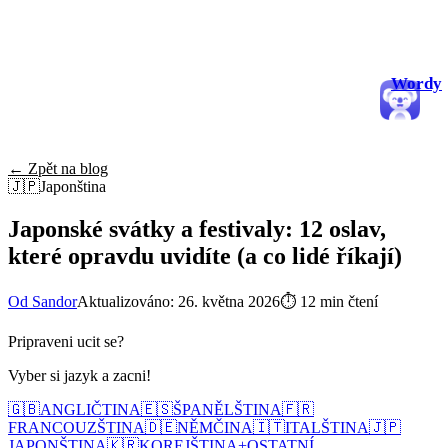
Wordy
← Zpět na blog
🇯🇵
Japonština
Japonské svátky a festivaly: 12 oslav,
které opravdu uvidíte (a co lidé říkají)
Od Sandor
Aktualizováno: 26. května 2026
⏱
12 min čtení
Pripraveni ucit se?
Vyber si jazyk a zacni!
🇬🇧
ANGLIČTINA
🇪🇸
ŠPANĚLŠTINA
🇫🇷
FRANCOUZŠTINA
🇩🇪
NĚMČINA
🇮🇹
ITALŠTINA
🇯🇵
JAPONŠTINA
🇰🇷
KOREJŠTINA
+
OSTATNÍ...