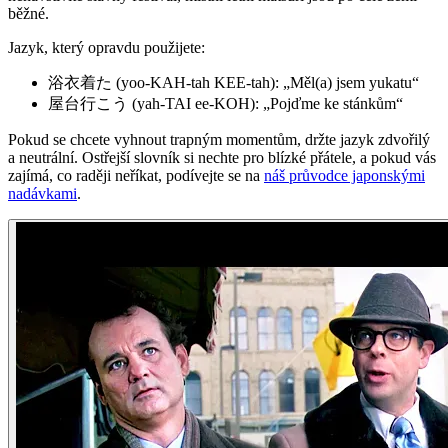
běžné.
Jazyk, který opravdu použijete:
浴衣着た (yoo-KAH-tah KEE-tah): „Měl(a) jsem yukatu“
屋台行こう (yah-TAI ee-KOH): „Pojďme ke stánkům“
Pokud se chcete vyhnout trapným momentům, držte jazyk zdvořilý
a neutrální. Ostřejší slovník si nechte pro blízké přátele, a pokud vás
zajímá, co raději neříkat, podívejte se na
náš průvodce japonskými
nadávkami
.