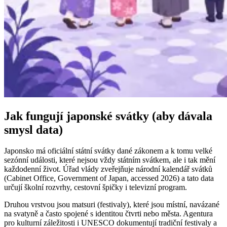
Jak fungují japonské svátky (aby dávala
smysl data)
Japonsko má oficiální státní svátky dané zákonem a k tomu velké
sezónní události, které nejsou vždy státním svátkem, ale i tak mění
každodenní život. Úřad vlády zveřejňuje národní kalendář svátků
(Cabinet Office, Government of Japan, accessed 2026) a tato data
určují školní rozvrhy, cestovní špičky i televizní program.
Druhou vrstvou jsou matsuri (festivaly), které jsou místní, navázané
na svatyně a často spojené s identitou čtvrti nebo města. Agentura
pro kulturní záležitosti i UNESCO dokumentují tradiční festivaly a