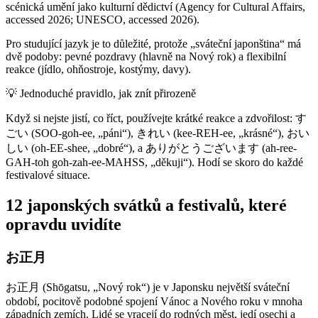
scénická umění jako kulturní dědictví (Agency for Cultural Affairs,
accessed 2026; UNESCO, accessed 2026).
Pro studující jazyk je to důležité, protože „sváteční japonština“ má
dvě podoby: pevné pozdravy (hlavně na Nový rok) a flexibilní
reakce (jídlo, ohňostroje, kostýmy, davy).
💡
Jednoduché pravidlo, jak znít přirozeně
Když si nejste jistí, co říct, používejte krátké reakce a zdvořilost: す
ごい (SOO-goh-ee, „páni“), きれい (kee-REH-ee, „krásné“), おい
しい (oh-EE-shee, „dobré“), a ありがとうございます (ah-ree-
GAH-toh goh-zah-ee-MAHSS, „děkuji“). Hodí se skoro do každé
festivalové situace.
12 japonských svátků a festivalů, které
opravdu uvidíte
お正月
お正月 (Shōgatsu, „Nový rok“) je v Japonsku největší sváteční
období, pocitově podobné spojení Vánoc a Nového roku v mnoha
západních zemích. Lidé se vracejí do rodných měst, jedí osechi a