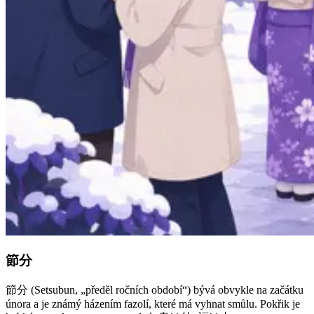
節分
節分 (Setsubun, „předěl ročních období“) bývá obvykle na začátku
února a je známý házením fazolí, které má vyhnat smůlu. Pokřik je