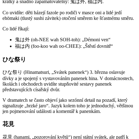
krátký a snadno zapamatovatelný: 鬼は外, 福は内.
Co uvidíte: děti házejí fazole po rodiči v masce oni a lidé jedí
ehōmaki (tlustý sushi závitek) otočení směrem ke šťastnému směru.
Co lidé říkají:
鬼は外 (oh-NEE wah SOH-toh): „Démoni ven“
福は内 (foo-koo wah oo-CHEE): „Štěstí dovnitř“
ひな祭り
ひな祭り (Hinamatsuri, „Svátek panenek“) 3. března oslavuje
dívky a je spojený s vystavováním panenek hina. V domácnostech,
školách i obchodech uvidíte stupňovité sestavy panenek
představujících císařský dvůr.
V dramatech se často objeví jako sezónní detail na pozadí, který
signalizuje „brzké jaro“. Jazyk kolem toho je jednoduchý, většinou
jen pojmenování události a komentář k panenkám.
花見
花見 (hanami, „pozorování květů“) není státní svátek, ale patří k