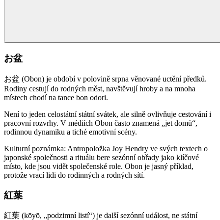
お盆
お盆 (Obon) je období v polovině srpna věnované uctění předků.
Rodiny cestují do rodných měst, navštěvují hroby a na mnoha
místech chodí na tance bon odori.
Není to jeden celostátní státní svátek, ale silně ovlivňuje cestování i
pracovní rozvrhy. V médiích Obon často znamená „jet domů“,
rodinnou dynamiku a tiché emotivní scény.
Kulturní poznámka: Antropoložka Joy Hendry ve svých textech o
japonské společnosti a rituálu bere sezónní obřady jako klíčové
místo, kde jsou vidět společenské role. Obon je jasný příklad,
protože vrací lidi do rodinných a rodných sítí.
紅葉
紅葉 (kōyō, „podzimní listí“) je další sezónní událost, ne státní