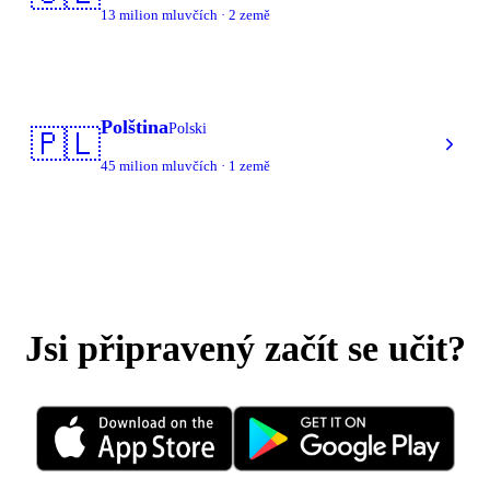
13 milion mluvčích · 2 země
Polština
Polski
🇵🇱
45 milion mluvčích · 1 země
Jsi připravený začít se učit?