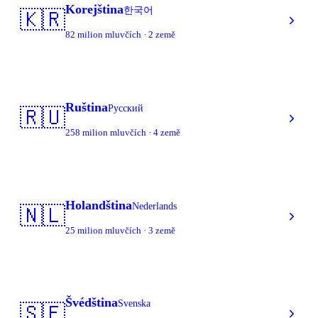
Korejština
한국어
🇰🇷
82 milion mluvčích · 2 země
Ruština
Русский
🇷🇺
258 milion mluvčích · 4 země
Holandština
Nederlands
🇳🇱
25 milion mluvčích · 3 země
Švédština
Svenska
🇸🇪