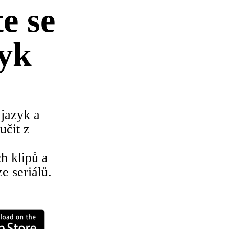
e se
yk
 jazyk a
učit z
h klipů a
e seriálů.