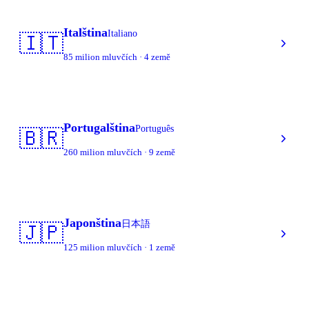
Italština
Italiano
🇮🇹
85 milion mluvčích · 4 země
Portugalština
Português
🇧🇷
260 milion mluvčích · 9 země
Japonština
日本語
🇯🇵
125 milion mluvčích · 1 země