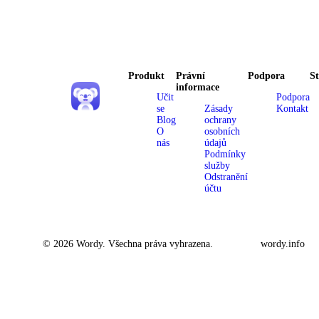
Produkt
Právní
Podpora
S
informace
Učit
Podpora
se
Zásady
Kontakt
Blog
ochrany
O
osobních
nás
údajů
Podmínky
služby
Odstranění
účtu
© 2026 Wordy. Všechna práva vyhrazena.
wordy.info