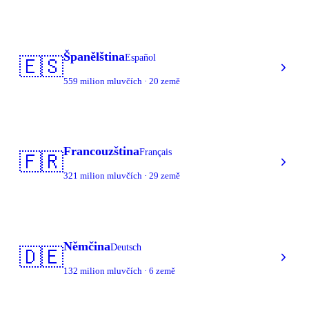
Španělština
Español
🇪🇸
559 milion mluvčích · 20 země
Francouzština
Français
🇫🇷
321 milion mluvčích · 29 země
Němčina
Deutsch
🇩🇪
132 milion mluvčích · 6 země