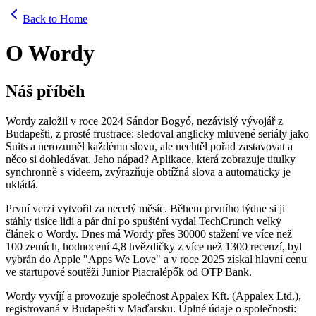
Back to Home
O Wordy
Náš příběh
Wordy založil v roce 2024 Sándor Bogyó, nezávislý vývojář z
Budapešti, z prosté frustrace: sledoval anglicky mluvené seriály jako
Suits a nerozuměl každému slovu, ale nechtěl pořad zastavovat a
něco si dohledávat. Jeho nápad? Aplikace, která zobrazuje titulky
synchronně s videem, zvýrazňuje obtížná slova a automaticky je
ukládá.
První verzi vytvořil za necelý měsíc. Během prvního týdne si ji
stáhly tisíce lidí a pár dní po spuštění vydal TechCrunch velký
článek o Wordy. Dnes má Wordy přes 30000 stažení ve více než
100 zemích, hodnocení 4,8 hvězdičky z více než 1300 recenzí, byl
vybrán do Apple "Apps We Love" a v roce 2025 získal hlavní cenu
ve startupové soutěži Junior Piacralépők od OTP Bank.
Wordy vyvíjí a provozuje společnost Appalex Kft. (Appalex Ltd.),
registrovaná v Budapešti v Maďarsku. Úplné údaje o společnosti: