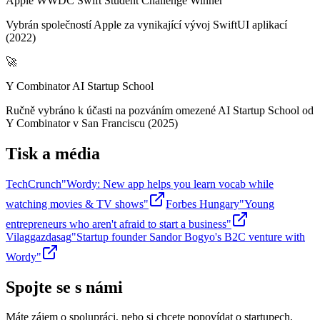
Apple WWDC Swift Student Challenge Winner
Vybrán společností Apple za vynikající vývoj SwiftUI aplikací
(2022)
🚀
Y Combinator AI Startup School
Ručně vybráno k účasti na pozváním omezené AI Startup School od
Y Combinator v San Franciscu (2025)
Tisk a média
TechCrunch
"Wordy: New app helps you learn vocab while
watching movies & TV shows"
Forbes Hungary
"Young
entrepreneurs who aren't afraid to start a business"
Vilaggazdasag
"Startup founder Sandor Bogyo's B2C venture with
Wordy"
Spojte se s námi
Máte zájem o spolupráci, nebo si chcete popovídat o startupech,