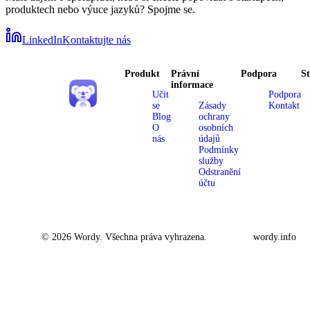
produktech nebo výuce jazyků? Spojme se.
LinkedIn
Kontaktujte nás
Produkt
Právní
Podpora
S
informace
Učit
Podpora
se
Zásady
Kontakt
Blog
ochrany
O
osobních
nás
údajů
Podmínky
služby
Odstranění
účtu
© 2026 Wordy. Všechna práva vyhrazena.
wordy.info