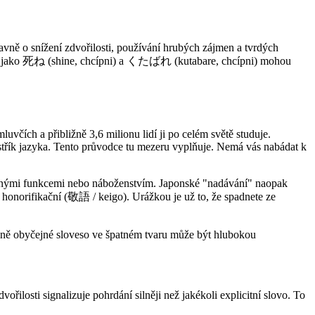
avně o snížení zdvořilosti, používání hrubých zájmen a tvrdých
razy jako 死ね (shine, chcípni) a くたばれ (kutabare, chcípni) mohou
včích a přibližně 3,6 milionu lidí ji po celém světě studuje.
ejstřík jazyka. Tento průvodce tu mezeru vyplňuje. Nemá vás nabádat k
lesnými funkcemi nebo náboženstvím. Japonské "nadávání" naopak
onorifikační (敬語 / keigo). Urážkou je už to, že spadnete ze
Úplně obyčejné sloveso ve špatném tvaru může být hlubokou
vořilosti signalizuje pohrdání silněji než jakékoli explicitní slovo. To