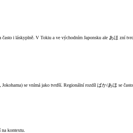
 často i láskyplně. V Tokiu a ve východním Japonsku ale あほ zní tvrdě
 Jokohama) se vnímá jako tvrdší. Regionální rozdíl ばか/あほ se často 
í na kontextu.