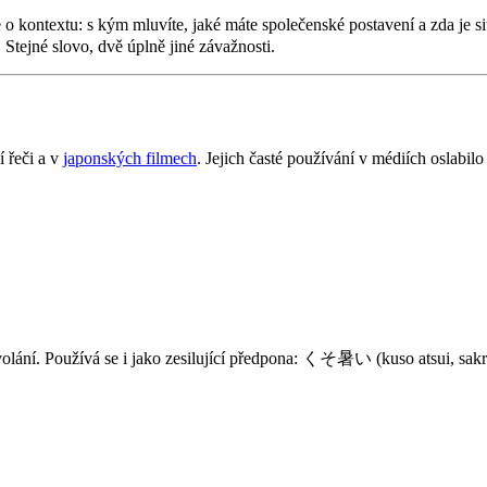
e o kontextu: s kým mluvíte, jaké máte společenské postavení a zda je 
Stejné slovo, dvě úplně jiné závažnosti.
í řeči a v
japonských filmech
. Jejich časté používání v médiích oslabil
é zvolání. Používá se i jako zesilující předpona: くそ暑い (kuso atsui, 