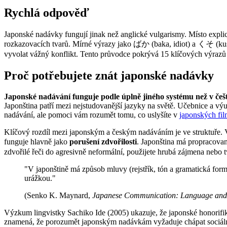
Rychlá odpověď
Japonské nadávky fungují jinak než anglické vulgarismy. Místo explic
rozkazovacích tvarů. Mírné výrazy jako ばか (baka, idiot) a くそ (kus
vyvolat vážný konflikt. Tento průvodce pokrývá 15 klíčových výrazů 
Proč potřebujete znát japonské nadávky
Japonské nadávání funguje podle úplně jiného systému než v češt
Japonština patří mezi nejstudovanější jazyky na světě. Učebnice a vý
nadávání, ale pomoci vám rozumět tomu, co uslyšíte v
japonských fi
Klíčový rozdíl mezi japonským a českým nadáváním je ve struktuře. 
funguje hlavně jako
porušení zdvořilosti
. Japonština má propracova
zdvořilé řeči do agresivně neformální, použijete hrubá zájmena nebo t
"V japonštině má způsob mluvy (rejstřík, tón a gramatická form
urážkou."
(Senko K. Maynard,
Japanese Communication: Language and 
Výzkum lingvistky Sachiko Ide (2005) ukazuje, že japonské honorifi
znamená, že porozumět japonským nadávkám vyžaduje chápat sociáln