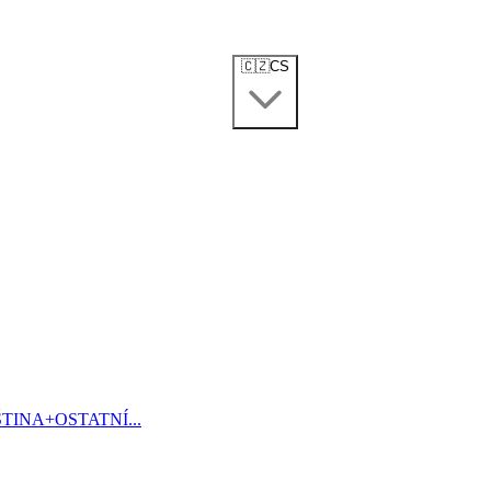
🇨🇿
CS
ŠTINA
+
OSTATNÍ...