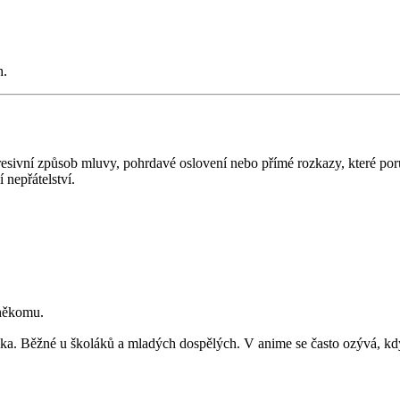
h.
resivní způsob mluvy, pohrdavé oslovení nebo přímé rozkazy, které por
í nepřátelství.
 někomu.
. Běžné u školáků a mladých dospělých. V anime se často ozývá, když