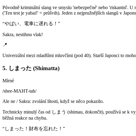
Původně kriminální slang ve smyslu 'nebezpečné' nebo 'riskantní'. U 
('Ten test je yabai!' = průšvih). Jeden z nejpružnějších slangů v Japon
“
やばい、電車に遅れる！
”
Sakra, nestihnu vlak!
📍
Univerzální mezi mladšími mluvčími (pod 40). Starší Japonci to moh
5. しまった (Shimatta)
Mírné
/
shee-MAHT-tah
/
Ale ne / Sakra: zvolání lítosti, když se něco pokazilo.
Technicky minulý čas od しまう (shimau, dokončit), používá se k vyjádře
běžná reakce na chybu.
“
しまった！財布を忘れた！
”