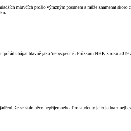
mladších mluvčích prošlo výrazným posunem a může znamenat skoro cokoli
sku.
ou pořád chápat hlavně jako 'nebezpečné'. Průzkum NHK z roku 2019 zji
ní, že se stalo něco nepříjemného. Pro studenty je to jedna z nejbezpe