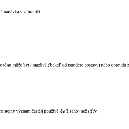
á nadávka v zahraničí.
 tónu může být i mazlivá ('baka!' od tsundere postavy) nebo opravdu z
 pro stejný význam častěji používá あほ (aho) než ばか.