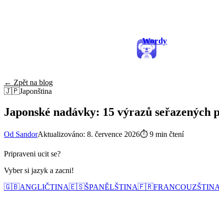
Wordy
← Zpět na blog
🇯🇵
Japonština
Japonské nadávky: 15 výrazů seřazených p
Od Sandor
Aktualizováno: 8. července 2026
⏱
9 min čtení
Pripraveni ucit se?
Vyber si jazyk a zacni!
🇬🇧
ANGLIČTINA
🇪🇸
ŠPANĚLŠTINA
🇫🇷
FRANCOUZŠTIN