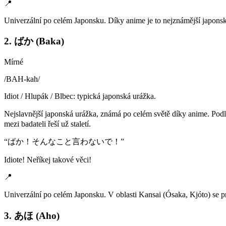
📍
Univerzální po celém Japonsku. Díky anime je to nejznámější japonsk
2. ばか (Baka)
Mírné
/
BAH-kah
/
Idiot / Hlupák / Blbec: typická japonská urážka.
Nejslavnější japonská urážka, známá po celém světě díky anime. Podle
mezi badateli řeší už staletí.
“
ばか！そんなこと言わないで！
”
Idiote! Neříkej takové věci!
📍
Univerzální po celém Japonsku. V oblasti Kansai (Ósaka, Kjóto) se
3. あほ (Aho)