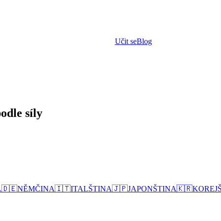
Učit se
Blog
odle síly
A
🇩🇪
NĚMČINA
🇮🇹
ITALŠTINA
🇯🇵
JAPONŠTINA
🇰🇷
KOREJ