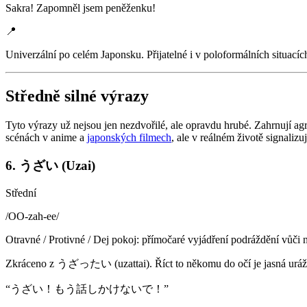
Sakra! Zapomněl jsem peněženku!
📍
Univerzální po celém Japonsku. Přijatelné i v poloformálních situacíc
Středně silné výrazy
Tyto výrazy už nejsou jen nezdvořilé, ale opravdu hrubé. Zahrnují ag
scénách v anime a
japonských filmech
, ale v reálném životě signalizuj
6. うざい (Uzai)
Střední
/
OO-zah-ee
/
Otravné / Protivné / Dej pokoj: přímočaré vyjádření podráždění vůči
Zkráceno z うざったい (uzattai). Říct to někomu do očí je jasná urážka
“
うざい！もう話しかけないで！
”