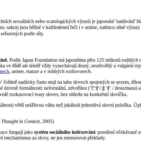
itních sexuálních nebo scatologických výrazů je japonské 'nadávání' hl
o, sakra) jsou běžné v každodenní řeči i v anime, zatímco silné vý
seřazených podle síly.
ině.
Podle Japan Foundation má japonština přes 125 milionů rodilých mlu
uka ve třídě ale téměř vždy vynechávají drsný, nezdvořilý a vulgární r
lmech
, anime, manze a v reálných rozhovorech.
V češtině nadávky často stojí na tabu slovech spojených se sexem, tě
né úrovně formálnosti: neformální, zdvořilou (です/ます / desu/masu) a h
vrdé rozkazovací tvary sloves, bez ohledu na konkrétní slovíčka.
álnost) větší urážlivou váhu než jakákoli jednotlivá slovní položka. 
Thought in Context
, 2005)
kace fungují jako
systém sociálního indexování
: porušení očekávané zd
í mechanismus za slovy, ne jen memorovat překlady.