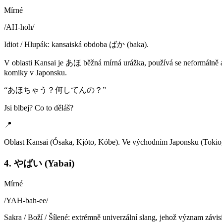
Mírné
/
AH-hoh
/
Idiot / Hlupák: kansaiská obdoba ばか (baka).
V oblasti Kansai je あほ běžná mírná urážka, používá se neformálně a
komiky v Japonsku.
“
あほちゃう？何してんの？
”
Jsi blbej? Co to děláš?
📍
Oblast Kansai (Ósaka, Kjóto, Kóbe). Ve východním Japonsku (Tokio,
4. やばい (Yabai)
Mírné
/
YAH-bah-ee
/
Sakra / Boží / Šílené: extrémně univerzální slang, jehož význam závis