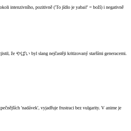
 intenzivního, pozitivně ('To jídlo je yabai!' = boží) i negativně
stil, že やばい byl slang nejčastěji kritizovaný staršími generacemi.
čnějších 'nadávek', vyjadřuje frustraci bez vulgarity. V anime je