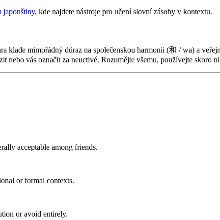
m japonštiny
, kde najdete nástroje pro učení slovní zásoby v kontextu.
ra klade mimořádný důraz na společenskou harmonii (和 / wa) a veřejno
 nebo vás označit za neuctivé. Rozumějte všemu, používejte skoro ni
rally acceptable among friends.
onal or formal contexts.
ion or avoid entirely.