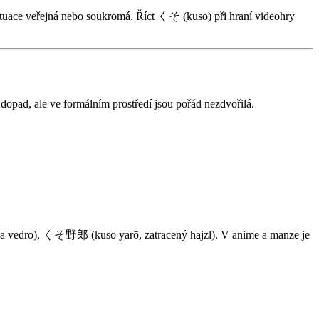
situace veřejná nebo soukromá. Říct くそ (kuso) při hraní videohry
o dopad, ale ve formálním prostředí jsou pořád nezdvořilá.
sakra vedro), くそ野郎 (kuso yarō, zatracený hajzl). V anime a manze je