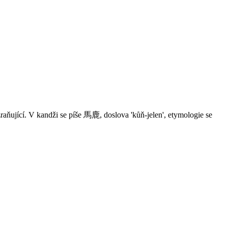
raňující. V kandži se píše 馬鹿, doslova 'kůň-jelen', etymologie se