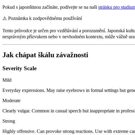
Pokud s japonštinou začínáte, podívejte se na naši
stránku pro studiu
⚠️
Poznámka k zodpovědnému používání
Tento průvodce je určen pro vzdělávání a porozumění. Japonská kultu
nesprávným přízvukem nebo v nevhodném kontextu, může vážně urazit
Jak chápat škálu závažnosti
Severity Scale
Mild
Everyday expressions. May raise eyebrows in formal settings but gene
Moderate
Clearly vulgar. Common in casual speech but inappropriate in professi
Strong
Highly offensive. Can provoke strong reactions. Use with extreme caut