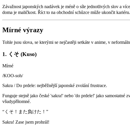
Závažnost japonských nadávek je méně o síle jednotlivých slov a víc
doma je maličkost. Říct to na obchodní schůzce může ukončit kariéru. 
Mírné výrazy
Tohle jsou slova, se kterými se nejčastěji setkáte v anime, v neformáln
1. くそ (Kuso)
Mírné
/
KOO-soh
/
Sakra / Do prdele: nejběžnější japonské zvolání frustrace.
Funguje stejně jako české 'sakra!' nebo 'do prdele!' jako samostatn
všudypřítomné.
“
くそ！また負けた！
”
Sakra! Zase jsem prohrál!