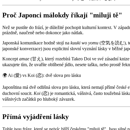
Proč Japonci málokdy říkají "miluji tě"
Než se pustíte do frází, je důležité pochopit kulturní kontext. V záp
prázdně, naučeně nebo dokonce jako nátlak.
Japonská komunikace hodně stojí na
kuuki wo yomu
(空気を読む), tedy n
japonské konverzace) jsou explicitní slovní vyznání lásky v běžné jap
Koncept
amae
(甘え), který rozebírá Takeo Doi ve své zásadní kniz
ukazujete tím, že uvaříte oblíbené jídlo, nesete tašku, nebo prostě řek
🌍
Ai (愛) vs Koi (恋): dvě slova pro lásku
Japonština má dvě odlišná slova pro lásku, která nemají přímé české 
duchovní soucit.
Koi
(恋) je romantická, vášnivá, často toužebná láska
vášnivých začátků po hluboký závazek.
Přímá vyjádření lásky
Tohle jsou fráze, které se nejvíc blíží českému "miluji tě". Jsou silné 