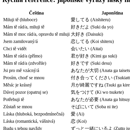
Čeština
Japonština
Miluji tě (hluboce)
愛してる (Aishiteru)
Mám tě rád/a, miluji tě
好きだよ (Suki da yo)
Mám tě moc rád/a, opravdu tě miluji
大好き (Daisuki)
Jsem zamilovaný/á
恋してる (Koi shiteru)
Chci tě vidět
会いたい (Aitai)
Mám tě rád/a (přímo)
君が好き (Kimi ga suki)
Mám tě rád/a (zdvořile)
好きです (Suki desu)
Jsi pro mě vzácný/á
あなたが大切 (Anata ga taisets
Prosím, choď se mnou
付き合ってください (Tsukiatte k
Měsíc je krásný
月が綺麗ですね (Tsuki ga kirei 
Dávej pozor (opatruj se)
気をつけて (Ki wo tsukete)
Potřebuji tě
あなたが必要 (Anata ga hitsuy
Zůstaň se mnou
そばにいて (Soba ni ite)
Láska (hluboká, bezpodmínečná)
愛 (Ai)
Láska (romantická, vášnivá)
恋 (Koi)
Budu s tebou navždy
ずっと一緒にいるよ (Zutto issho 