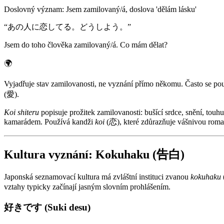
Doslovný význam
:
Jsem zamilovaný/á, doslova 'dělám lásku'
“
あの人に恋してる。どうしよう。
”
Jsem do toho člověka zamilovaný/á. Co mám dělat?
🌍
Vyjadřuje stav zamilovanosti, ne vyznání přímo někomu. Často se použ
(愛).
Koi shiteru
popisuje prožitek zamilovanosti: bušící srdce, snění, touh
kamarádem. Používá kandži
koi
(恋), které zdůrazňuje vášnivou roma
Kultura vyznání: Kokuhaku (告白)
Japonská seznamovací kultura má zvláštní instituci zvanou
kokuhaku
vztahy typicky začínají jasným slovním prohlášením.
好きです (Suki desu)