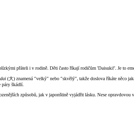
ízkými přáteli i v rodině. Děti často říkají rodičům 'Daisuki!'. Je to emot
dai
(大) znamená "velký" nebo "skvělý", takže doslova říkáte něco jak
 páry škádlí.
rozenějších způsobů, jak v japonštině vyjádřit lásku. Nese opravdovou