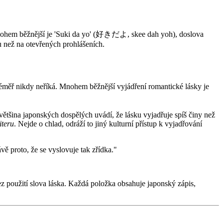
. Mnohem běžnější je 'Suki da yo' (好きだよ, skee dah yoh), doslova
tu než na otevřených prohlášeních.
téměř nikdy neříká. Mnohem běžnější vyjádření romantické lásky je
většina japonských dospělých uvádí, že lásku vyjadřuje spíš činy než
iteru
. Nejde o chlad, odráží to jiný kulturní přístup k vyjadřování
vě proto, že se vyslovuje tak zřídka."
z použití slova láska. Každá položka obsahuje japonský zápis,