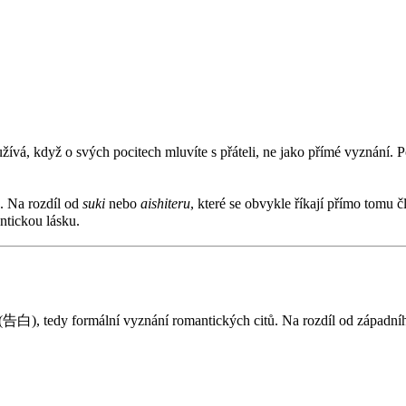
ívá, když o svých pocitech mluvíte s přáteli, ne jako přímé vyznání. Po
u. Na rozdíl od
suki
nebo
aishiteru
, které se obvykle říkají přímo tomu 
ntickou lásku.
(告白), tedy formální vyznání romantických citů. Na rozdíl od západního