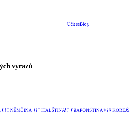
Učit se
Blog
kých výrazů
A
🇩🇪
NĚMČINA
🇮🇹
ITALŠTINA
🇯🇵
JAPONŠTINA
🇰🇷
KOREJ