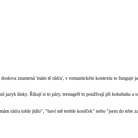
o doslova znamená 'mám tě rád/a', v romantickém kontextu to funguje jako
í jazyk lásky. Říkají si to páry, teenageři to používají při
kokuhaku
a u
m rád/a tohle jídlo", "baví mě tenhle koníček" nebo "jsem do tebe za