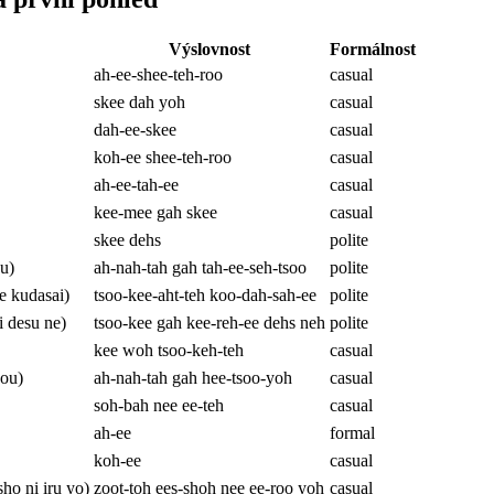
Výslovnost
Formálnost
ah-ee-shee-teh-roo
casual
skee dah yoh
casual
dah-ee-skee
casual
koh-ee shee-teh-roo
casual
ah-ee-tah-ee
casual
kee-mee gah skee
casual
skee dehs
polite
u)
ah-nah-tah gah tah-ee-seh-tsoo
polite
udasai)
tsoo-kee-aht-teh koo-dah-sah-ee
polite
desu ne)
tsoo-kee gah kee-reh-ee dehs neh
polite
kee woh tsoo-keh-teh
casual
ou)
ah-nah-tah gah hee-tsoo-yoh
casual
soh-bah nee ee-teh
casual
ah-ee
formal
koh-ee
casual
ni iru yo)
zoot-toh ees-shoh nee ee-roo yoh
casual