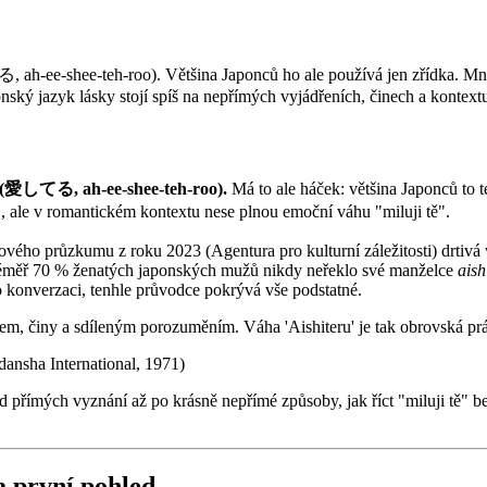
愛してる, ah-ee-shee-teh-roo). Většina Japonců ho ale používá jen zřídka
onský jazyk lásky stojí spíš na nepřímých vyjádřeních, činech a kontex
(愛してる, ah-ee-shee-teh-roo).
Má to ale háček: většina Japonců to 
ale v romantickém kontextu nese plnou emoční váhu "miluji tě".
ového průzkumu z roku 2023 (Agentura pro kulturní záležitosti) drtivá 
e téměř 70 % ženatých japonských mužů nikdy neřeklo své manželce
aish
bo konverzaci, tenhle průvodce pokrývá vše podstatné.
ichem, činy a sdíleným porozuměním. Váha 'Aishiteru' je tak obrovská prá
dansha International, 1971)
přímých vyznání až po krásně nepřímé způsoby, jak říct "miluji tě" be
a první pohled