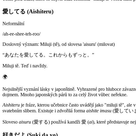
愛してる (Aishiteru)
Neformální
/
ah-ee-shee-teh-roo
/
Doslovný význam
:
Miluji (tě), od slovesa 'aisuru' (milovat)
“
あなたを愛してる。これからもずっと。
”
Miluji tě. Teď i navždy.
🌍
Nejsilnější vyznání lásky v japonštině. Vyhrazené pro hluboce závaz
dojmem. Mnoho japonských párů to za celý život vůbec neřekne.
Aishiteru
je fráze, kterou učebnice často uvádějí jako "miluji tě", 
svatebním slibem. Existuje i zdvořilá forma
aishite imasu
(愛しています), a
Sloveso
aisuru
(愛する) používá kandži 愛 (
ai
), které představuje n
好きだよ (Suki da yo)