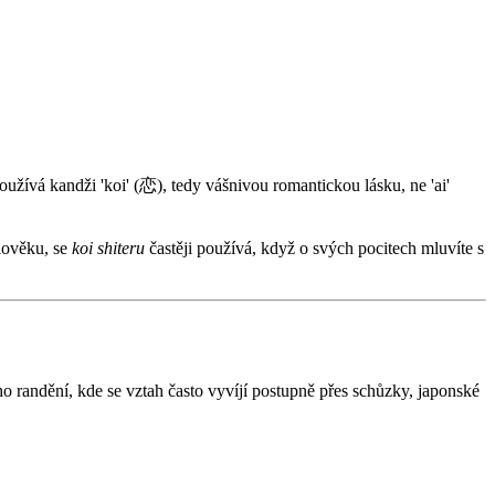
užívá kandži 'koi' (恋), tedy vášnivou romantickou lásku, ne 'ai'
člověku, se
koi shiteru
častěji používá, když o svých pocitech mluvíte s
 randění, kde se vztah často vyvíjí postupně přes schůzky, japonské