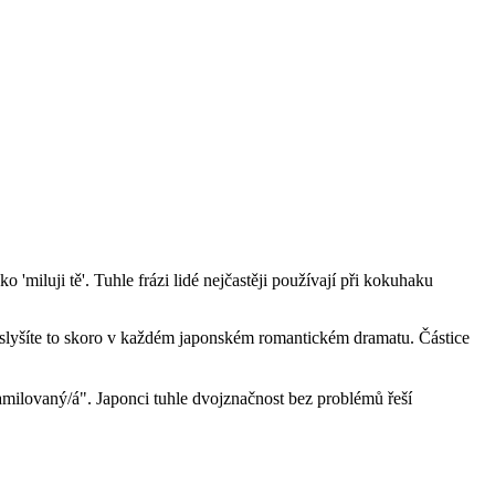
 'miluji tě'. Tuhle frázi lidé nejčastěji používají při kokuhaku
slyšíte to skoro v každém japonském romantickém dramatu. Částice
milovaný/á". Japonci tuhle dvojznačnost bez problémů řeší