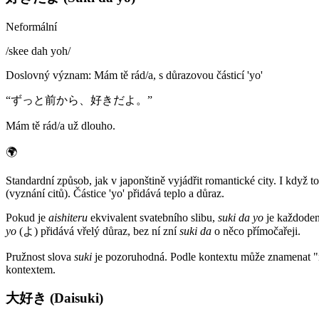
Neformální
/
skee dah yoh
/
Doslovný význam
:
Mám tě rád/a, s důrazovou částicí 'yo'
“
ずっと前から、好きだよ。
”
Mám tě rád/a už dlouho.
🌍
Standardní způsob, jak v japonštině vyjádřit romantické city. I když t
(vyznání citů). Částice 'yo' přidává teplo a důraz.
Pokud je
aishiteru
ekvivalent svatebního slibu,
suki da yo
je každodenn
yo
(よ) přidává vřelý důraz, bez ní zní
suki da
o něco přímočařeji.
Pružnost slova
suki
je pozoruhodná. Podle kontextu může znamenat "má
kontextem.
大好き (Daisuki)