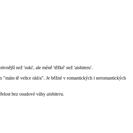
ivnější než 'suki', ale méně 'těžké' než 'aishiteru'.
o "mám tě velice rád/a". Je běžné v romantických i neromantických
 vřelost bez osudové váhy
aishiteru
.