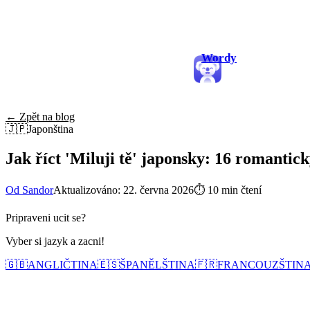
Wordy
← Zpět na blog
🇯🇵
Japonština
Jak říct 'Miluji tě' japonsky: 16 romantic
Od Sandor
Aktualizováno: 22. června 2026
⏱
10 min čtení
Pripraveni ucit se?
Vyber si jazyk a zacni!
🇬🇧
ANGLIČTINA
🇪🇸
ŠPANĚLŠTINA
🇫🇷
FRANCOUZŠTIN