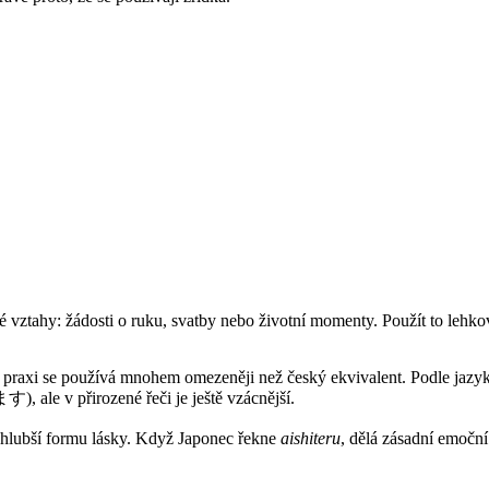
né vztahy: žádosti o ruku, svatby nebo životní momenty. Použít to le
ale v praxi se používá mnohem omezeněji než český ekvivalent. Podle 
le v přirozené řeči je ještě vzácnější.
ejhlubší formu lásky. Když Japonec řekne
aishiteru
, dělá zásadní emoční