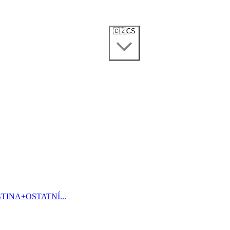
🇨🇿
CS
ŠTINA
+
OSTATNÍ...