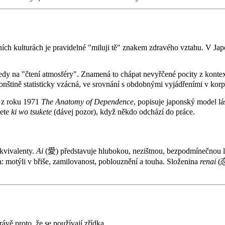
adních kulturách je pravidelné "miluji tě" znakem zdravého vztahu. V J
a "čtení atmosféry". Znamená to chápat nevyřčené pocity z kontex
onštině statisticky vzácná, ve srovnání s obdobnými vyjádřeními v korp
e z roku 1971
The Anatomy of Dependence
, popisuje japonský model l
nete
ki wo tsukete
(dávej pozor), když někdo odchází do práce.
ekvivalenty.
Ai
(愛) představuje hlubokou, nezištnou, bezpodmínečnou lá
: motýli v břiše, zamilovanost, poblouznění a touha. Složenina
renai
(恋
právě proto, že se používají zřídka.