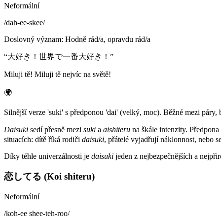
Neformální
/
dah-ee-skee
/
Doslovný význam
:
Hodně rád/a, opravdu rád/a
“
大好き！世界で一番大好き！
”
Miluji tě! Miluji tě nejvíc na světě!
🌍
Silnější verze 'suki' s předponou 'dai' (velký, moc). Běžné mezi páry, bl
Daisuki
sedí přesně mezi
suki
a
aishiteru
na škále intenzity. Předpona
situacích: dítě říká rodiči
daisuki
, přátelé vyjadřují náklonnost, nebo se
Díky téhle univerzálnosti je
daisuki
jeden z nejbezpečnějších a nejpři
恋してる (Koi shiteru)
Neformální
/
koh-ee shee-teh-roo
/