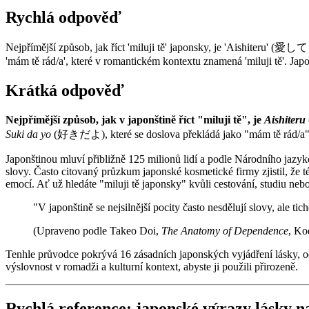
Rychlá odpověď
Nejpřímější způsob, jak říct 'miluji tě' japonsky, je 'Aishiteru' (
'mám tě rád/a', které v romantickém kontextu znamená 'miluji tě'. Jap
Krátká odpověď
Nejpřímější způsob, jak v japonštině říct "miluji tě", je
Aishiteru
Suki da yo
(好きだよ), které se doslova překládá jako "mám tě rád/a", 
Japonštinou mluví přibližně 125 milionů lidí a podle Národního jazyk
slovy. Často citovaný průzkum japonské kosmetické firmy zjistil, ž
emocí. Ať už hledáte "miluji tě japonsky" kvůli cestování, studiu ne
"V japonštině se nejsilnější pocity často nesdělují slovy, ale t
(Upraveno podle Takeo Doi,
The Anatomy of Dependence
, Ko
Tenhle průvodce pokrývá 16 zásadních japonských vyjádření lásky, od 
výslovnost v romadži a kulturní kontext, abyste ji použili přirozeně.
Rychlá reference: japonské výrazy lásky n