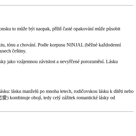
aponsku to může být naopak, příliš časté opakování může působit
tu, tónu a chování. Podle korpusu NINJAL (běžné každodenní
usech češtiny.
ásky jako vzájemnou závislost a nevyřčené porozumění. Lásku
sku: lásku manželů po mnoha letech, rodičovskou lásku k dítěti nebo
愛) kombinuje obojí, tedy celý zážitek romantické lásky od