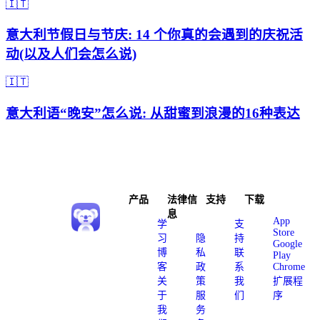
🇮🇹
意大利节假日与节庆: 14 个你真的会遇到的庆祝活
动(以及人们会怎么说)
🇮🇹
意大利语“晚安”怎么说: 从甜蜜到浪漫的16种表达
产品
法律信
支持
下载
息
App
学
支
Store
习
隐
持
Google
博
私
联
Play
客
政
系
Chrome
关
策
我
扩展程
于
服
们
序
我
务