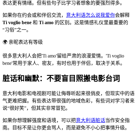
表达更有情绪。但有些句子比学习者想象的要强烈得多。
如果你在约会或和伴侣交流，
意大利语怎么说我爱你
会解释
Ti voglio bene
和
Ti amo
的区别。这是情感礼仪里最重要的
“习俗”之一。
🌍
亲昵表达有等级
很多意大利人会把'Ti amo'留给严肃的浪漫爱情。'Ti voglio
bene'常用于家人、密友，有时也用于伴侣，取决于关系。
脏话和幽默：不要盲目照搬电影台词
意大利电影和电视剧可能让侮辱听起来很俏皮，但现实中的语
气更难把握。有些表达带很强的地域色彩，有些词对学习者来
说“很好笑”，但其实非常冒犯。
如果你想理解强度和语境，可以把
意大利语脏话
当作安全指
南。目标不是让你更会骂人，而是避免不小心把事情升级。