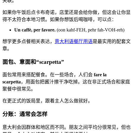
关联。
如果你午饭后点卡布奇诺，店里还是会给你做，但这会让你显
得不太符合本地习惯。如果你想饭后喝咖啡，可以点：
Un caffè, per favore.
(oon kahf-FEH, pehr fah-VOH-reh)
想学更多点餐相关表达，
意大利语餐厅用语
是最实用的配套文
章。
面包、意面和“scarpetta”
面包常用来搭配餐食。在一些场合，人们会
fare la
scarpetta
，用面包把酱汁擦干净吃掉。这在非正式场合和家庭
聚餐中很常见。
在更正式的饭局里，跟着主人怎么做就好。
分账：通常会怎样
意大利会因群体和地区而不同。朋友之间平均分很常见，但也