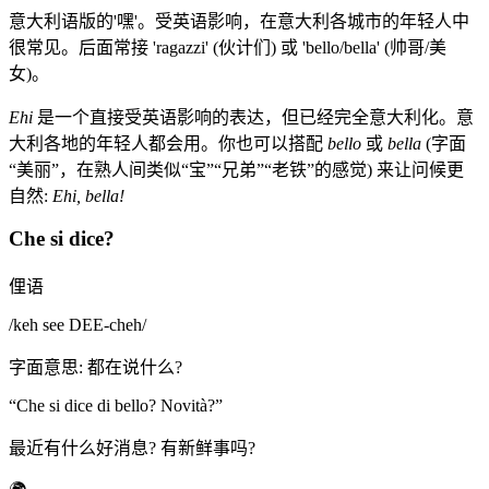
意大利语版的'嘿'。受英语影响，在意大利各城市的年轻人中
很常见。后面常接 'ragazzi' (伙计们) 或 'bello/bella' (帅哥/美
女)。
Ehi
是一个直接受英语影响的表达，但已经完全意大利化。意
大利各地的年轻人都会用。你也可以搭配
bello
或
bella
(字面
“美丽”，在熟人间类似“宝”“兄弟”“老铁”的感觉) 来让问候更
自然:
Ehi, bella!
Che si dice?
俚语
/
keh see DEE-cheh
/
字面意思
:
都在说什么?
“
Che si dice di bello? Novità?
”
最近有什么好消息? 有新鲜事吗?