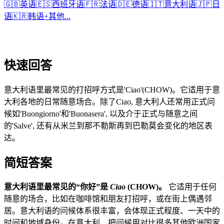
🇬🇧
英语
🇪🇸
西班牙语
🇫🇷
法语
🇩🇪
德语
🇮🇹
意大利语
🇯🇵
日
语
🇰🇷
韩语
+
其他...
快速回答
意大利语里最常见的打招呼方式是'Ciao'(CHOW)。它适用于意
大利各地的日常随意场合。除了Ciao, 意大利人还常用正式问
候如'Buongiorno'和'Buonasera', 以及介于正式与随意之间
的'Salve', 还有从米兰到那不勒斯再到巴勒莫会变化的地区表
达。
简短答案
意大利语里最常见的“你好”是
Ciao
(CHOW)。
它适用于任何
随意的场合，比如在咖啡馆和朋友打招呼，或在街上偶遇邻
居。意大利语的问候体系很丰富，会体现正式程度、一天中的
时间和地域身份。在意大利，把问候用对比很多其他欧洲国家