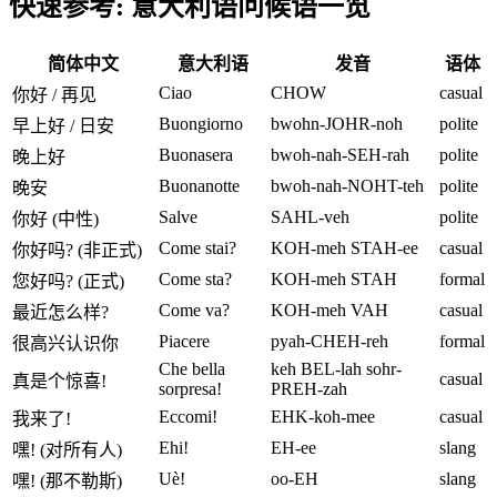
快速参考: 意大利语问候语一览
简体中文
意大利语
发音
语体
Ciao
CHOW
casual
你好 / 再见
Buongiorno
bwohn-JOHR-noh
polite
早上好 / 日安
Buonasera
bwoh-nah-SEH-rah
polite
晚上好
Buonanotte
bwoh-nah-NOHT-teh
polite
晚安
Salve
SAHL-veh
polite
你好 (中性)
Come stai?
KOH-meh STAH-ee
casual
你好吗? (非正式)
Come sta?
KOH-meh STAH
formal
您好吗? (正式)
Come va?
KOH-meh VAH
casual
最近怎么样?
Piacere
pyah-CHEH-reh
formal
很高兴认识你
Che bella
keh BEL-lah sohr-
casual
真是个惊喜!
sorpresa!
PREH-zah
Eccomi!
EHK-koh-mee
casual
我来了!
Ehi!
EH-ee
slang
嘿! (对所有人)
Uè!
oo-EH
slang
嘿! (那不勒斯)