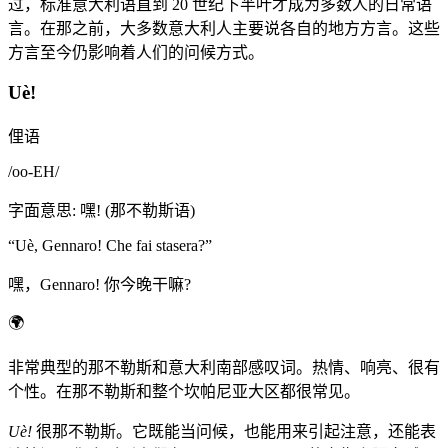
过，标准意大利语直到 20 世纪下半叶才成为多数人的日常语
言。在那之前，大多数意大利人主要说各自的地方方言。这些
方言至今仍影响着人们的问候方式。
Uè!
俚语
/
oo-EH
/
字面意思
:
嘿! (那不勒斯语)
“
Uè, Gennaro! Che fai stasera?
”
嘿，Gennaro! 你今晚干嘛?
🌍
非常典型的那不勒斯和意大利南部感叹词。热情、响亮、很有
个性。在那不勒斯和整个坎帕尼亚大区都很常见。
Uè!
很那不勒斯。它既能当问候，也能用来引起注意，还能表