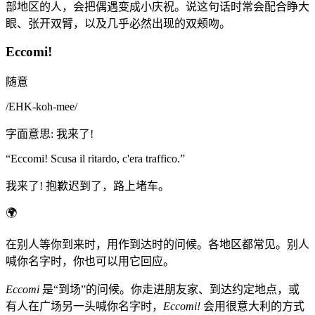
部地区的人，会把偶遇变成小庆祝。说这句话时常会配合睁大
眼、张开双臂，以及几乎必然出现的双颊吻。
Eccomi!
随意
/
EHK-koh-mee
/
字面意思
:
我来了!
“
Eccomi! Scusa il ritardo, c'era traffico.
”
我来了! 抱歉迟到了，路上堵车。
🌍
在别人等你到来时，用作到达时的问候。各地区都常见。别人
喊你名字时，你也可以用它回应。
Eccomi
是“到场”的问候。你走进朋友家、到达约定地点，或
有人在广场另一头喊你名字时，
Eccomi!
会用很意大利的方式