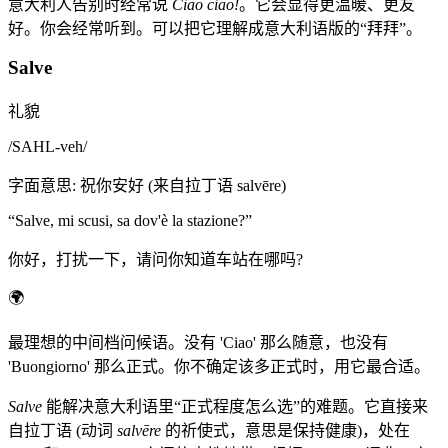
意大利人告别时经常说
Ciao ciao!
。它会显得更温暖、更友
好。你会经常听到。可以把它理解成意大利语版的“拜拜”。
Salve
礼貌
/
SAHL-veh
/
字面意思
:
祝你安好 (来自拉丁语 salvēre)
“
Salve, mi scusi, sa dov'è la stazione?
”
你好，打扰一下，请问你知道车站在哪吗?
🌍
最理想的中间档问候语。没有 'Ciao' 那么随意，也没有
'Buongiorno' 那么正式。你不确定该多正式时，用它最合适。
Salve
能解决意大利语里“正式程度怎么选”的难题。它直接来
自拉丁语 (动词
salvēre
的祈使式，意思是保持健康)，处在