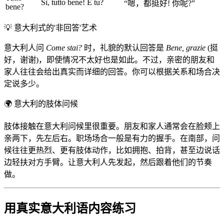
Sì, tutto bene! E tu?
“嗯，都挺好! 你呢?”
bene?
💡
意大利式的'非回答'艺术
意大利人问
Come stai?
时，礼貌的默认回答是
Bene, grazie
(挺
好，谢谢)，即使情况不太好也是如此。不过，亲密的朋友和
家人往往会给出真实而详细的回答。你可以根据关系和场合决
定说多少。
🌍
意大利的肢体问候
肢体接触在意大利问候里很重要。朋友和家人通常会在脸颊上
亲两下，先左后右。职场场合一般是有力的握手。在南部，问
候往往更热烈、更有肢体动作，比如拥抱、拍背，甚至边说话
边轻扶对方手臂。让意大利人先发起，然后跟着他们的节奏
做。
用真实意大利语内容练习