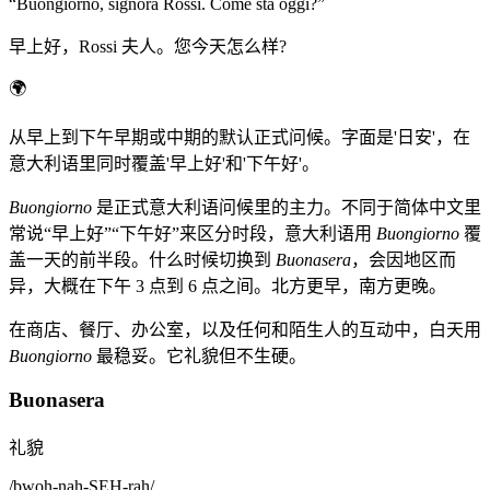
“
Buongiorno, signora Rossi. Come sta oggi?
”
早上好，Rossi 夫人。您今天怎么样?
🌍
从早上到下午早期或中期的默认正式问候。字面是'日安'，在
意大利语里同时覆盖'早上好'和'下午好'。
Buongiorno
是正式意大利语问候里的主力。不同于简体中文里
常说“早上好”“下午好”来区分时段，意大利语用
Buongiorno
覆
盖一天的前半段。什么时候切换到
Buonasera
，会因地区而
异，大概在下午 3 点到 6 点之间。北方更早，南方更晚。
在商店、餐厅、办公室，以及任何和陌生人的互动中，白天用
Buongiorno
最稳妥。它礼貌但不生硬。
Buonasera
礼貌
/
bwoh-nah-SEH-rah
/