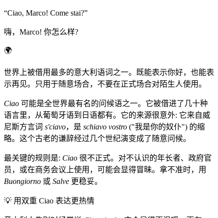
“
Ciao, Marco! Come stai?
”
嗨，Marco! 你怎么样?
🌍
世界上被借用最多的意大利语词之一。既能表示你好，也能表
示再见。只用于随意场合，不要在正式场合对陌生人使用。
Ciao
可能是全世界最有名的问候语之一。它被借进了几十种
语言里，从葡萄牙语到日语都有。它的来源很意外: 它来自威
尼斯方言词
s'ciavo
，是
schiavo vostro
("我是你的奴仆") 的缩
略。这个古老的谦辞经过几个世纪演变成了随意问候。
最关键的规则是:
Ciao
很不正式。对不认识的年长者、政府官
员，或在商务会议上使用，可能会显得冒昧。拿不准时，用
Buongiorno
或
Salve
更稳妥。
💡
用双重 Ciao 表达更热情