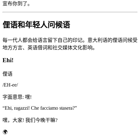
宣布你到了。
俚语和年轻人问候语
每一代人都会给语言留下自己的印记。意大利语的俚语问候受
地方方言、英语借词和社交媒体文化影响。
Ehi!
俚语
/
EH-ee
/
字面意思
:
嘿!
“
Ehi, ragazzi! Che facciamo stasera?
”
嘿，大家! 我们今晚干嘛?
🌍