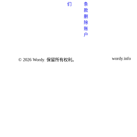
们
条
款
删
除
账
户
wordy.info
© 2026 Wordy. 保留所有权利。