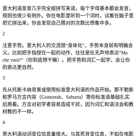
意大利语发音几乎完全按拼写来读。每个字母基本都会发音，
规则也很少有例外。你在电影里听到一个词时，试着在脑子里
把它拼出来，你会发现自己猜对的次数比想象中多。
2
注意手势。意大利人的交流很“身体化”，手势本身就有明确含
义。比如把手指捏在一起的动作，往往是在无声地表达“Ma
che vuoi?”（你到底想干嘛）。把手势和词汇一起学，会让你
的表达更自然。
3
先从托斯卡纳背景或使用标准意大利语的作品开始。那不勒斯
和罗马方言内容（Gomorrah、Suburra）等你标准语基础扎实
后再看。方言对初学者容易造成干扰，因为词汇和语法会和教
材教的不一样。
4
意大利语动词变位信息量很大。与其死背变位表，不如在电影