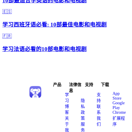
10部最适合学英语的电影和电视剧
🇪🇸
学习西班牙语必看: 10部最佳电影和电视剧
🇫🇷
学习法语必看的10部电影和电视剧
产品
法律信
支持
下载
息
App
学
支
Store
习
隐
持
Google
博
私
联
Play
客
政
系
Chrome
关
策
我
扩展程
于
服
们
序
我
务