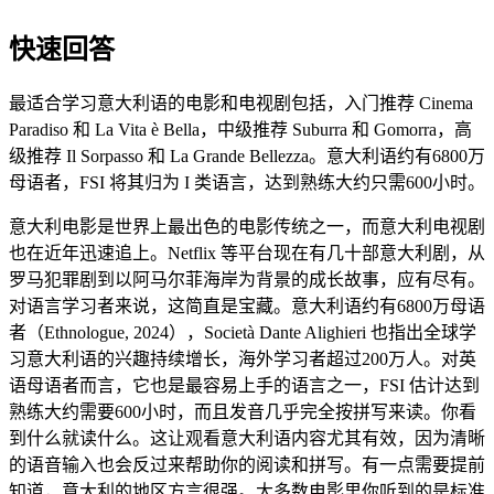
快速回答
最适合学习意大利语的电影和电视剧包括，入门推荐 Cinema
Paradiso 和 La Vita è Bella，中级推荐 Suburra 和 Gomorra，高
级推荐 Il Sorpasso 和 La Grande Bellezza。意大利语约有6800万
母语者，FSI 将其归为 I 类语言，达到熟练大约只需600小时。
意大利电影是世界上最出色的电影传统之一，而意大利电视剧
也在近年迅速追上。Netflix 等平台现在有几十部意大利剧，从
罗马犯罪剧到以阿马尔菲海岸为背景的成长故事，应有尽有。
对语言学习者来说，这简直是宝藏。意大利语约有6800万母语
者（Ethnologue, 2024），Società Dante Alighieri 也指出全球学
习意大利语的兴趣持续增长，海外学习者超过200万人。对英
语母语者而言，它也是最容易上手的语言之一，FSI 估计达到
熟练大约需要600小时，而且发音几乎完全按拼写来读。你看
到什么就读什么。这让观看意大利语内容尤其有效，因为清晰
的语音输入也会反过来帮助你的阅读和拼写。有一点需要提前
知道，意大利的地区方言很强。大多数电影里你听到的是标准