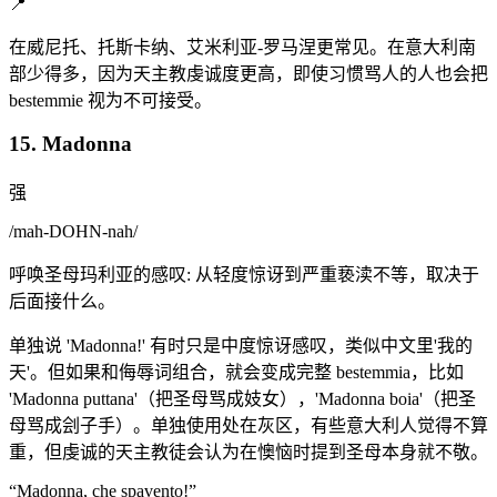
📍
在威尼托、托斯卡纳、艾米利亚-罗马涅更常见。在意大利南
部少得多，因为天主教虔诚度更高，即使习惯骂人的人也会把
bestemmie 视为不可接受。
15. Madonna
强
/
mah-DOHN-nah
/
呼唤圣母玛利亚的感叹: 从轻度惊讶到严重亵渎不等，取决于
后面接什么。
单独说 'Madonna!' 有时只是中度惊讶感叹，类似中文里'我的
天'。但如果和侮辱词组合，就会变成完整 bestemmia，比如
'Madonna puttana'（把圣母骂成妓女），'Madonna boia'（把圣
母骂成刽子手）。单独使用处在灰区，有些意大利人觉得不算
重，但虔诚的天主教徒会认为在懊恼时提到圣母本身就不敬。
“
Madonna, che spavento!
”