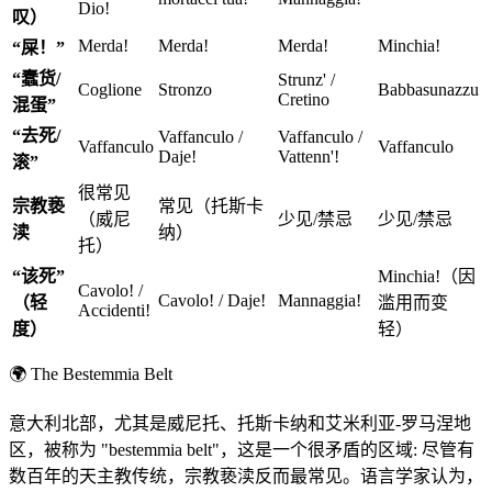
Dio!
叹）
Merda!
Merda!
Merda!
Minchia!
“屎！”
“蠢货/
Strunz' /
Coglione
Stronzo
Babbasunazzu
Cretino
混蛋”
“去死/
Vaffanculo /
Vaffanculo /
Vaffanculo
Vaffanculo
Daje!
Vattenn'!
滚”
很常见
宗教亵
常见（托斯卡
（威尼
少见/禁忌
少见/禁忌
渎
纳）
托）
“该死”
Minchia!（因
Cavolo! /
Cavolo! / Daje!
Mannaggia!
（轻
滥用而变
Accidenti!
度）
轻）
🌍
The Bestemmia Belt
意大利北部，尤其是威尼托、托斯卡纳和艾米利亚-罗马涅地
区，被称为 "bestemmia belt"，这是一个很矛盾的区域: 尽管有
数百年的天主教传统，宗教亵渎反而最常见。语言学家认为，