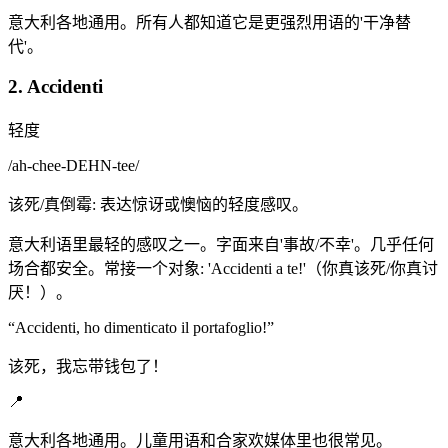
意大利各地通用。所有人都知道它是更强烈用语的'干净替
代'。
2. Accidenti
轻度
/
ah-chee-DEHN-tee
/
该死/真倒霉: 表达惊讶或懊恼的轻度感叹。
意大利语里最轻的感叹之一。字面来自'事故/不幸'。几乎任何
场合都安全。常接一个对象: 'Accidenti a te!'（你真该死/你真讨
厌！）。
“
Accidenti, ho dimenticato il portafoglio!
”
该死，我忘带钱包了！
📍
意大利各地通用。儿童用语和合家欢媒体里也很常见。