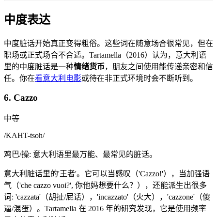
中度表达
中度脏话开始真正变得粗俗。这些词在随意场合很常见，但在
职场或正式场合不合适。Tartamella（2016）认为，意大利语
里的中度脏话是一种
情绪货币
，朋友之间使用能传递亲密和信
任。你在
看意大利电影
或待在非正式环境时会不断听到。
6. Cazzo
中等
/
KAHT-tsoh
/
鸡巴/操: 意大利语里最万能、最常见的脏话。
意大利脏话里的'王者'。它可以当感叹（'Cazzo!'），当加强语
气（'che cazzo vuoi?', 你他妈想要什么？），还能派生出很多
词: 'cazzata'（胡扯/屁话），'incazzato'（火大），'cazzone'（傻
逼/混蛋）。Tartamella 在 2016 年的研究发现，它是使用频率