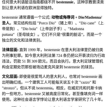
任何意大利语脏话指南都绕不开
bestemmie
，这种宗教亵渎类
别让意大利语在欧洲显得独特。
bestemmie 通常遵循一个公式:
动物或侮辱词 + Dio/Madonna/
圣人
。常见结构包括 "Porco Dio"（猪上帝）、"Dio cane"（上
帝是狗）、"Dio boia"（上帝刽子手）、"Madonna
puttana"（圣母妓女）。它们不只是“很重的脏话”，而是一个
独立的文化和法律类别。
法律层面:
直到 1999 年，bestemmie 在意大利法律里仍被归类
为刑事犯罪。如今意大利刑法第 724 条仍把公开亵渎归为行政
违法，罚款 51 到 309 欧元，而且会执行。意大利足球管理机
构会定期处罚那些被场边麦克风录到 bestemmie 的球员。
文化层面:
即使是很爱骂人的意大利人，也常对 bestemmie 画
出明确红线。一个建筑工人可能每天说五十次 "cazzo" 和
"stronzo"，但从不说 bestemmia。相反，在威尼托和托斯卡纳
的一些地方，bestemmie 又被高度日常化，甚至像填充词一样
使用。这种社会语言学悖论让意大利语言学家研究了几十年。