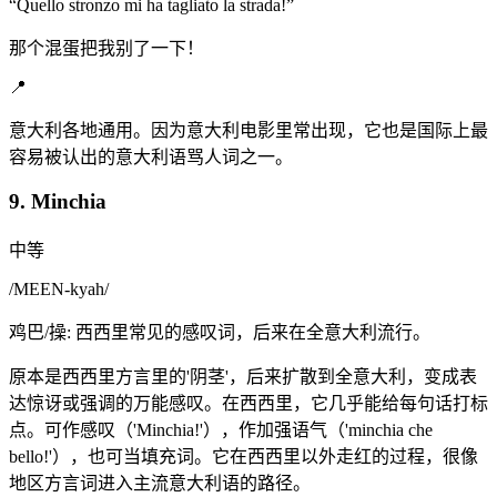
“
Quello stronzo mi ha tagliato la strada!
”
那个混蛋把我别了一下！
📍
意大利各地通用。因为意大利电影里常出现，它也是国际上最
容易被认出的意大利语骂人词之一。
9. Minchia
中等
/
MEEN-kyah
/
鸡巴/操: 西西里常见的感叹词，后来在全意大利流行。
原本是西西里方言里的'阴茎'，后来扩散到全意大利，变成表
达惊讶或强调的万能感叹。在西西里，它几乎能给每句话打标
点。可作感叹（'Minchia!'），作加强语气（'minchia che
bello!'），也可当填充词。它在西西里以外走红的过程，很像
地区方言词进入主流意大利语的路径。