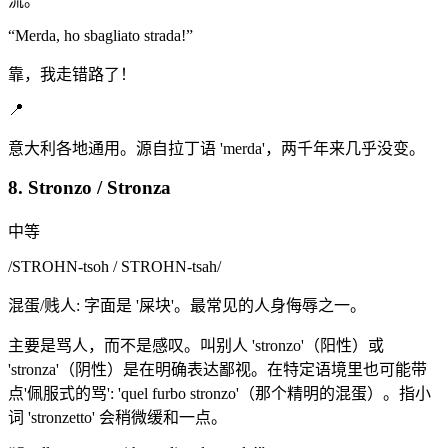
流。
“
Merda, ho sbagliato strada!
”
靠，我走错路了！
📍
意大利各地通用。源自拉丁语 'merda'，两千年来几乎没变。
8. Stronzo / Stronza
中等
/
STROHN-tsoh / STROHN-tsah
/
混蛋/贱人: 字面是 '屎块'。最常见的人身侮辱之一。
主要是骂人，而不是感叹。叫别人 'stronzo'（阳性）或
'stronza'（阴性）是在明确表达鄙视。在特定语境里也可能带
点'佩服式的骂': 'quel furbo stronzo'（那个精明的混蛋）。指小
词 'stronzetto' 会稍微缓和一点。