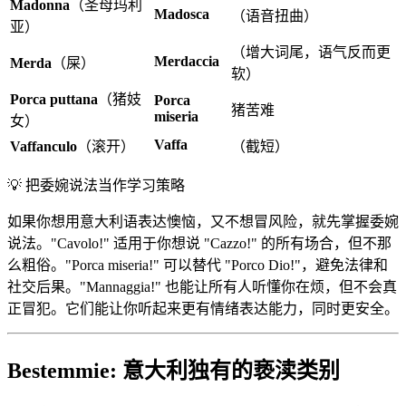
Madonna
（圣母玛利
Madosca
（语音扭曲）
亚）
（增大词尾，语气反而更
Merdaccia
Merda
（屎）
软）
Porca puttana
（猪妓
Porca
猪苦难
miseria
女）
Vaffa
Vaffanculo
（滚开）
（截短）
💡
把委婉说法当作学习策略
如果你想用意大利语表达懊恼，又不想冒风险，就先掌握委婉
说法。"Cavolo!" 适用于你想说 "Cazzo!" 的所有场合，但不那
么粗俗。"Porca miseria!" 可以替代 "Porco Dio!"，避免法律和
社交后果。"Mannaggia!" 也能让所有人听懂你在烦，但不会真
正冒犯。它们能让你听起来更有情绪表达能力，同时更安全。
Bestemmie: 意大利独有的亵渎类别