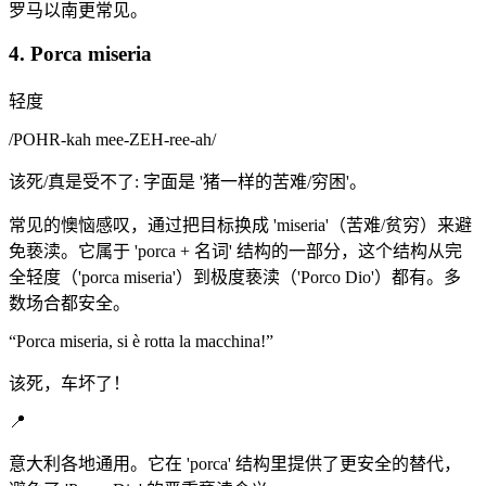
罗马以南更常见。
4. Porca miseria
轻度
/
POHR-kah mee-ZEH-ree-ah
/
该死/真是受不了: 字面是 '猪一样的苦难/穷困'。
常见的懊恼感叹，通过把目标换成 'miseria'（苦难/贫穷）来避
免亵渎。它属于 'porca + 名词' 结构的一部分，这个结构从完
全轻度（'porca miseria'）到极度亵渎（'Porco Dio'）都有。多
数场合都安全。
“
Porca miseria, si è rotta la macchina!
”
该死，车坏了！
📍
意大利各地通用。它在 'porca' 结构里提供了更安全的替代，