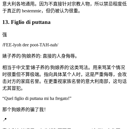
意大利各地通用。因为不直接针对宗教人物，所以禁忌程度低
于真正的 bestemmie，但仍被认为很重。
13. Figlio di puttana
强
/
FEE-lyoh dee poot-TAH-nah
/
婊子养的/狗娘养的: 直接的人身侮辱。
相当于中文里'婊子养的/狗娘养的'这类骂法。用来骂某个情况
时很重但不算极端。指向具体某个人时，这是严重侮辱，会攻
击对方的家庭名誉。在更重视家族名誉的意大利南部，这句话
尤其冒犯。
“
Quel figlio di puttana mi ha fregato!
”
那个狗娘养的骗了我！
📍