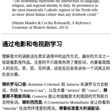
"The bestemmia represents the intersection of language,
religion, and regional identity in Italy. Its persistence in
the most historically Catholic regions of the North tells
us more about Italian culture than any textbook could."
(Martin Maiden & Cecilia Robustelli,
A Reference
Grammar of Modern Italian
, 2013)
通过电影和电视剧学习
理解意大利语脏话在真实语境中的运作方式，最好的方法之一
就是看影视作品。注意的不只是角色用了哪些词，也要看周围
人的反应。笑、怒、无所谓，这些反应会告诉你一个词真正的
社会分量。
想听罗马口音:
Romanzo Criminale
和
Suburra
充满罗马方言脏
话，包括 "li mortacci tua"，以及大量 "stronzo" 和 "cazzo"。
想
要那不勒斯风味:
Gomorra
能让你接触意大利南部的咒骂和方
言特有词。
想听西西里:
Il Commissario Montalbano
会让你看到
"minchia" 在自然环境里的用法。
想看标准意大利语脏话: