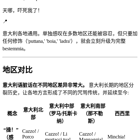
天哪，吓死我了！
📍
意大利各地通用。单独感叹在多数地区还能被容忍，但只要加
任何修饰（'puttana,' 'boia,' 'ladra'），就会立刻升级为完整
bestemmia。
地区对比
意大利语脏话在不同地区差异非常大。
意大利长期的地区分
裂历史，让各地方言形成了不同的咒骂传统，并延续至今:
意大利中部
意大利南部
意大利北
概念
（罗马/托斯卡
（那不勒
西西里
部
纳）
斯）
“操！”
Cazzo! /
Cazzo! / Li
Cazzo! /
Porco
Minchia!
（感
mortacci tua!
Mannaggia!