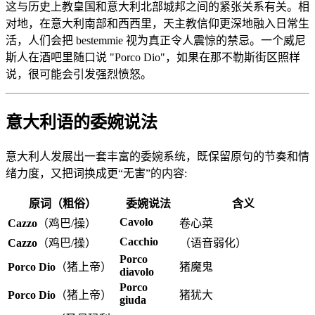
这与历史上教皇国和意大利北部城邦之间的紧张关系有关。相
对地，在意大利南部和西西里，天主教信仰更深地融入日常生
活，人们会把 bestemmie 视为真正令人震惊的禁忌。一个威尼
斯人在酒吧里随口说 "Porco Dio"，如果在那不勒斯街区照样
说，很可能会引发强烈愤怒。
意大利语的委婉说法
意大利人发展出一套丰富的委婉系统，既保留原句的节奏和情
绪力度，又把词换成更“无害”的内容:
原词（粗俗）
委婉说法
含义
Cavolo
Cazzo
（鸡巴/操）
卷心菜
Cacchio
Cazzo
（鸡巴/操）
（语音弱化）
Porco
Porco Dio
（猪上帝）
猪魔鬼
diavolo
Porco
Porco Dio
（猪上帝）
猪犹大
giuda