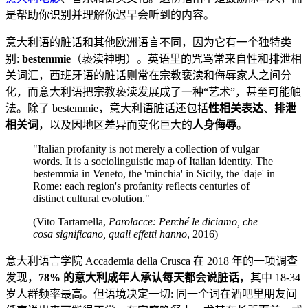
是帮助你识别并理解你迟早会听到的内容。
意大利语的脏话和其他欧洲语言不同，因为它有一个独特类
别:
bestemmie
（亵渎神明）。英语里的咒骂常来自性和排泄相
关词汇，西班牙语的脏话则常在宗教亵渎和侮辱家人之间分
化，而意大利语把宗教亵渎发展成了一种“艺术”，甚至可能触
法。除了 bestemmie，意大利语脏话还包括
性相关表达
、
排泄
相关词
，以及因地区差异而变化巨大的
人身侮辱
。
"Italian profanity is not merely a collection of vulgar
words. It is a sociolinguistic map of Italian identity. The
bestemmia in Veneto, the 'minchia' in Sicily, the 'daje' in
Rome: each region's profanity reflects centuries of
distinct cultural evolution."
(Vito Tartamella,
Parolacce: Perché le diciamo, che
cosa significano, quali effetti hanno
, 2016)
意大利语言学院 Accademia della Crusca 在 2018 年的一项调查
发现，
78% 的意大利成年人承认每天都会说脏话
，其中 18-34
岁人群频率最高。但语境决定一切: 同一个词在酒吧里朋友间