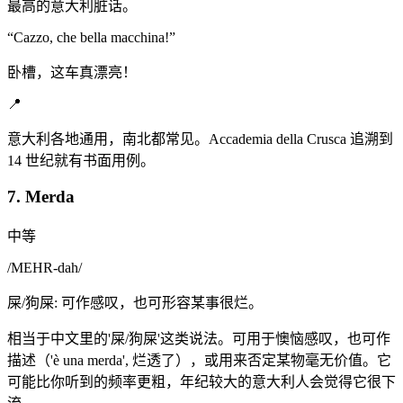
最高的意大利脏话。
“
Cazzo, che bella macchina!
”
卧槽，这车真漂亮！
📍
意大利各地通用，南北都常见。Accademia della Crusca 追溯到
14 世纪就有书面用例。
7. Merda
中等
/
MEHR-dah
/
屎/狗屎: 可作感叹，也可形容某事很烂。
相当于中文里的'屎/狗屎'这类说法。可用于懊恼感叹，也可作
描述（'è una merda', 烂透了），或用来否定某物毫无价值。它
可能比你听到的频率更粗，年纪较大的意大利人会觉得它很下