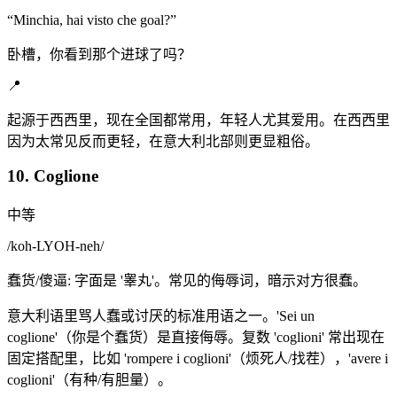
“
Minchia, hai visto che goal?
”
卧槽，你看到那个进球了吗？
📍
起源于西西里，现在全国都常用，年轻人尤其爱用。在西西里
因为太常见反而更轻，在意大利北部则更显粗俗。
10. Coglione
中等
/
koh-LYOH-neh
/
蠢货/傻逼: 字面是 '睾丸'。常见的侮辱词，暗示对方很蠢。
意大利语里骂人蠢或讨厌的标准用语之一。'Sei un
coglione'（你是个蠢货）是直接侮辱。复数 'coglioni' 常出现在
固定搭配里，比如 'rompere i coglioni'（烦死人/找茬），'avere i
coglioni'（有种/有胆量）。