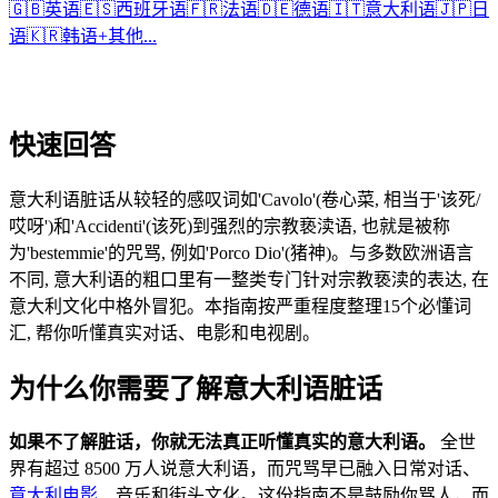
🇬🇧
英语
🇪🇸
西班牙语
🇫🇷
法语
🇩🇪
德语
🇮🇹
意大利语
🇯🇵
日
语
🇰🇷
韩语
+
其他...
快速回答
意大利语脏话从较轻的感叹词如'Cavolo'(卷心菜, 相当于'该死/
哎呀')和'Accidenti'(该死)到强烈的宗教亵渎语, 也就是被称
为'bestemmie'的咒骂, 例如'Porco Dio'(猪神)。与多数欧洲语言
不同, 意大利语的粗口里有一整类专门针对宗教亵渎的表达, 在
意大利文化中格外冒犯。本指南按严重程度整理15个必懂词
汇, 帮你听懂真实对话、电影和电视剧。
为什么你需要了解意大利语脏话
如果不了解脏话，你就无法真正听懂真实的意大利语。
全世
界有超过 8500 万人说意大利语，而咒骂早已融入日常对话、
意大利电影
、音乐和街头文化。这份指南不是鼓励你骂人，而