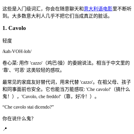
这些是入门级词汇，你会在随意聊天和
意大利语电影
里不断听
到。大多数意大利人几乎不把它们当成真正的脏话。
1. Cavolo
轻度
/
kah-VOH-loh
/
卷心菜: 用作 'cazzo'（鸡巴/操）的委婉说法。相当于中文里的
'靠'、'可恶' 这类较轻的感叹。
最常见的家庭友好替代词，用来代替 'cazzo'。在祖父母、孩子
和同事面前也安全。它也能当万能感叹: 'Che cavolo!'（搞什么
鬼！），'Cavolo, che freddo!'（靠，好冷！）。
“
Che cavolo stai dicendo?
”
你在说什么鬼？
📍