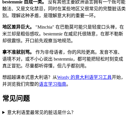
bestemmie 自成一类。
没有其他主要欧洲语言拥有一个既可能
触法、又是文化禁忌，同时在某些地区又很常见的完整脏话类
别。理解这种矛盾，是理解意大利的重要一环。
地区差异巨大。
"Minchia" 在巴勒莫可能只是轻度口头禅，在
米兰却是粗俗感叹。bestemmie 在威尼托很随意，在那不勒斯
却很震惊。开口前先观察当地规范。
拿不准就别骂。
作为非母语者，你的风险更高。发音不准、
语境不对，或不小心说出 bestemmia，都可能把轻松时刻变成
真正冒犯。尽量都听得懂，但几乎都别用。
想超越课本式意大利语？从
Wordy 的意大利语学习工具
开始，
并浏览我们完整的
语言学习指南
。
常见问题
意大利语里最常见的脏话是什么？