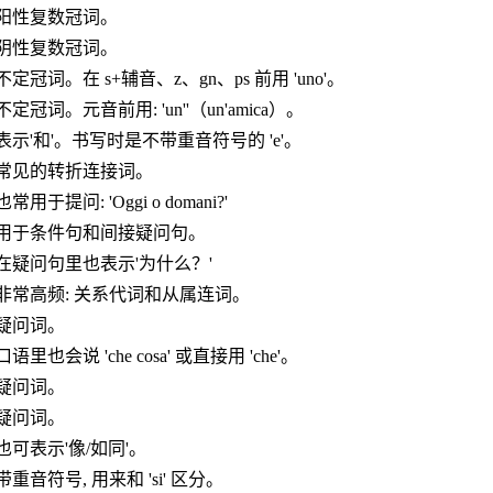
阳性复数冠词。
阴性复数冠词。
不定冠词。在 s+辅音、z、gn、ps 前用 'uno'。
不定冠词。元音前用: 'un''（un'amica）。
表示'和'。书写时是不带重音符号的 'e'。
常见的转折连接词。
也常用于提问: 'Oggi o domani?'
用于条件句和间接疑问句。
在疑问句里也表示'为什么？'
非常高频: 关系代词和从属连词。
疑问词。
口语里也会说 'che cosa' 或直接用 'che'。
疑问词。
疑问词。
也可表示'像/如同'。
带重音符号, 用来和 'si' 区分。