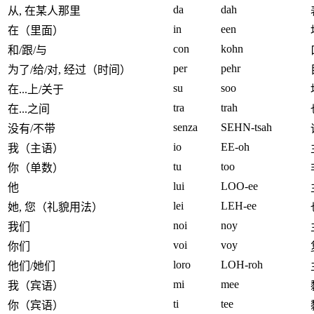
da
dah
从, 在某人那里
in
een
在（里面）
con
kohn
和/跟/与
per
pehr
为了/给/对, 经过（时间）
su
soo
在...上/关于
tra
trah
在...之间
senza
SEHN-tsah
没有/不带
io
EE-oh
我（主语）
tu
too
你（单数）
lui
LOO-ee
他
lei
LEH-ee
她, 您（礼貌用法）
noi
noy
我们
voi
voy
你们
loro
LOH-roh
他们/她们
mi
mee
我（宾语）
ti
tee
你（宾语）