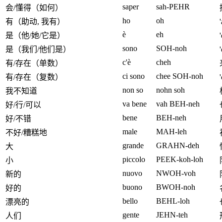
saper
sah-PEHR
会/懂得（如何）
ho
oh
有（助动, 我有）
è
eh
是（他/她/它是）
sono
SOH-noh
是（我们/他们是）
c'è
cheh
有/存在（单数）
ci sono
chee SOH-noh
有/存在（复数）
non so
nohn soh
我不知道
va bene
vah BEH-neh
好/行/可以
bene
BEH-neh
好/不错
male
MAH-leh
不好/糟糕地
grande
GRAHN-deh
大
piccolo
PEEK-koh-loh
小
nuovo
NWOH-voh
新的
buono
BWOH-noh
好的
bello
BEHL-loh
漂亮的
gente
JEHN-teh
人们