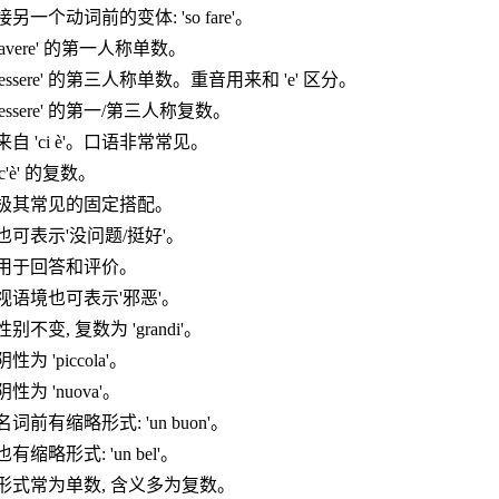
接另一个动词前的变体: 'so fare'。
'avere' 的第一人称单数。
'essere' 的第三人称单数。重音用来和 'e' 区分。
'essere' 的第一/第三人称复数。
来自 'ci è'。口语非常常见。
'c'è' 的复数。
极其常见的固定搭配。
也可表示'没问题/挺好'。
用于回答和评价。
视语境也可表示'邪恶'。
性别不变, 复数为 'grandi'。
阴性为 'piccola'。
阴性为 'nuova'。
名词前有缩略形式: 'un buon'。
也有缩略形式: 'un bel'。
形式常为单数, 含义多为复数。