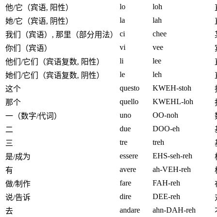
lo
loh
他/它（宾语, 阳性）
la
lah
她/它（宾语, 阴性）
ci
chee
我们（宾语）, 那里（部分用法）
vi
vee
你们（宾语）
li
lee
他们/它们（宾语复数, 阳性）
le
leh
她们/它们（宾语复数, 阴性）
questo
KWEH-stoh
这个
quello
KWEHL-loh
那个
uno
OO-noh
一（数字/代词）
due
DOO-eh
二
tre
treh
三
essere
EHS-seh-reh
是/成为
avere
ah-VEH-reh
有
fare
FAH-reh
做/制作
dire
DEE-reh
说/告诉
andare
ahn-DAH-reh
去