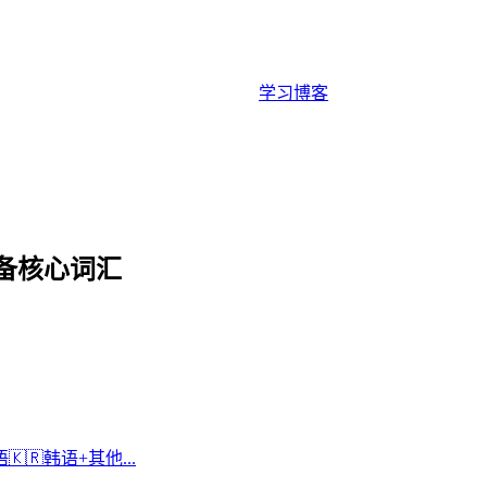
学习
博客
必备核心词汇
语
🇰🇷
韩语
+
其他...