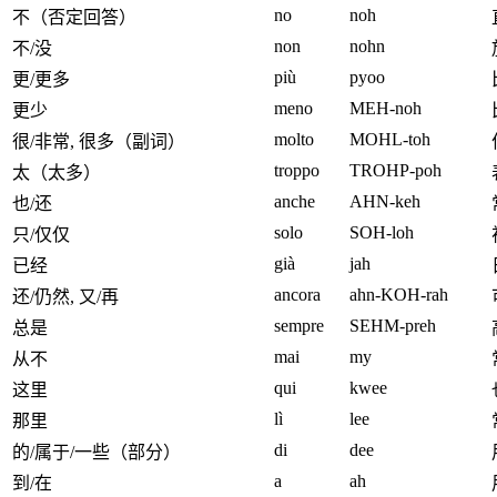
no
noh
不（否定回答）
non
nohn
不/没
più
pyoo
更/更多
meno
MEH-noh
更少
molto
MOHL-toh
很/非常, 很多（副词）
troppo
TROHP-poh
太（太多）
anche
AHN-keh
也/还
solo
SOH-loh
只/仅仅
già
jah
已经
ancora
ahn-KOH-rah
还/仍然, 又/再
sempre
SEHM-preh
总是
mai
my
从不
qui
kwee
这里
lì
lee
那里
di
dee
的/属于/一些（部分）
a
ah
到/在