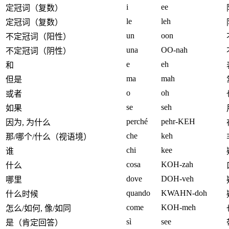
i
ee
定冠词（复数）
le
leh
定冠词（复数）
un
oon
不定冠词（阳性）
una
OO-nah
不定冠词（阴性）
e
eh
和
ma
mah
但是
o
oh
或者
se
seh
如果
perché
pehr-KEH
因为, 为什么
che
keh
那/哪个/什么（视语境）
chi
kee
谁
cosa
KOH-zah
什么
dove
DOH-veh
哪里
quando
KWAHN-doh
什么时候
come
KOH-meh
怎么/如何, 像/如同
sì
see
是（肯定回答）