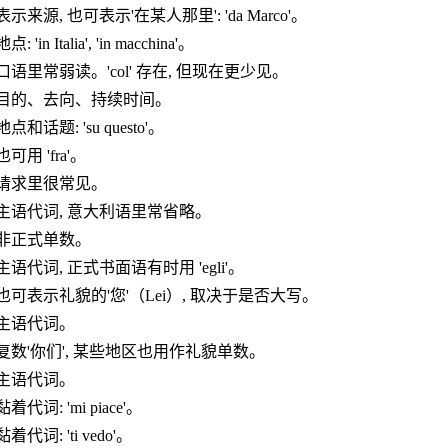
表示来源, 也可表示'在某人那里': 'da Marco'。
地点: 'in Italia', 'in macchina'。
口语里常弱读。'col' 存在, 但现在更少见。
目的、去向、持续时间。
地点和话题: 'su questo'。
也可用 'fra'。
请求里很常见。
主语代词, 意大利语里常省略。
非正式单数。
主语代词, 正式书面语有时用 'egli'。
也可表示礼貌的'您'（Lei）, 取决于是否大写。
主语代词。
复数'你们', 某些地区也用作礼貌单数。
主语代词。
黏着代词: 'mi piace'。
黏着代词: 'ti vedo'。