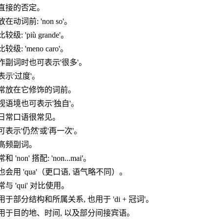
直接的否定。
放在动词前: 'non so'。
比较级: 'più grande'。
比较级: 'meno caro'。
作副词时也可表示'很多'。
表示'过度'。
常放在它修饰的词前。
视语境也可表示'独自'。
日常口语很常见。
可表示'仍然'或'再一次'。
高频副词。
常和 'non' 搭配: 'non...mai'。
也会用 'qua'（更口语, 语气略不同）。
常与 'qui' 对比使用。
用于部分结构和所属关系, 也用于 'di + 冠词'。
用于目的地、时间, 以及部分间接宾语。