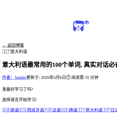
Wordy
← 返回博客
🇮🇹
意大利语
意大利语最常用的100个单词, 真实对话
作者：Sandor
更新于: 2026年6月6日
⏱
阅读需 10 分钟
准备好学习了吗?
选择语言开始学习!
🇬🇧
英语
🇪🇸
西班牙语
🇫🇷
法语
🇩🇪
德语
🇮🇹
意大利语
🇯🇵
日