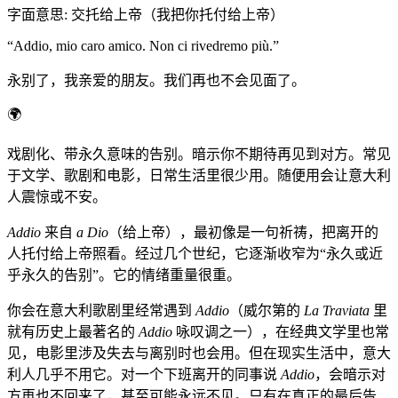
字面意思
:
交托给上帝（我把你托付给上帝）
“
Addio, mio caro amico. Non ci rivedremo più.
”
永别了，我亲爱的朋友。我们再也不会见面了。
🌍
戏剧化、带永久意味的告别。暗示你不期待再见到对方。常见
于文学、歌剧和电影，日常生活里很少用。随便用会让意大利
人震惊或不安。
Addio
来自
a Dio
（给上帝），最初像是一句祈祷，把离开的
人托付给上帝照看。经过几个世纪，它逐渐收窄为“永久或近
乎永久的告别”。它的情绪重量很重。
你会在意大利歌剧里经常遇到
Addio
（威尔第的
La Traviata
里
就有历史上最著名的
Addio
咏叹调之一），在经典文学里也常
见，电影里涉及失去与离别时也会用。但在现实生活中，意大
利人几乎不用它。对一个下班离开的同事说
Addio
，会暗示对
方再也不回来了，甚至可能永远不见。只有在真正的最后告