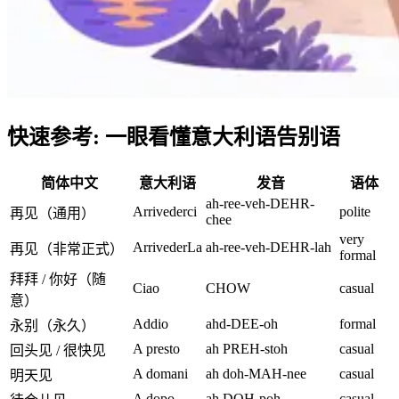
快速参考: 一眼看懂意大利语告别语
简体中文
意大利语
发音
语体
ah-ree-veh-DEHR-
Arrivederci
polite
再见（通用）
chee
very
ArrivederLa
ah-ree-veh-DEHR-lah
再见（非常正式）
formal
拜拜 / 你好（随
Ciao
CHOW
casual
意）
Addio
ahd-DEE-oh
formal
永别（永久）
A presto
ah PREH-stoh
casual
回头见 / 很快见
A domani
ah doh-MAH-nee
casual
明天见
A dopo
ah DOH-poh
casual