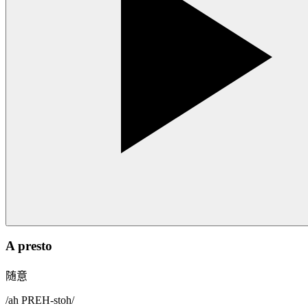
A presto
随意
/
ah PREH-stoh
/