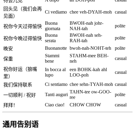
待会儿见
回头见（我们会再
Ci vediamo
chee veh-DYAH-moh
casual
见面）
Buona
BWOH-nah johr-
polite
祝你今天过得愉快
giornata
NAH-tah
Buona
BWOH-nah seh-
polite
祝你今晚过得愉快
serata
RAH-tah
Buonanotte
bwoh-nah-NOHT-teh
polite
晚安
Stammi
STAHM-mee BEH-
casual
保重
bene
neh
祝你好运（狼嘴
In bocca al
een BOHK-kah ahl
casual
lupo
LOO-poh
里）
Ci sentiamo
chee sehn-TYAH-moh
casual
我们保持联系
TAHN-tee ow-GOO-
Tanti auguri
polite
一切顺利 / 祝好
ree
Ciao ciao!
CHOW CHOW
casual
拜拜！
通用告别语