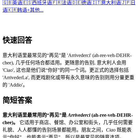
🇬🇧
英语
🇪🇸
西班牙语
🇫🇷
法语
🇩🇪
德语
🇮🇹
意大利语
🇯🇵
日
语
🇰🇷
韩语
+
其他...
快速回答
意大利语里最常见的“再见”是 'Arrivederci' (ah-ree-veh-DEHR-
chee), 几乎任何场合都适用。更随意的告别, 意大利人会用
'Ciao', 这也是他们说“你好”的同一个词。更正式的选择包括
'ArrivederLa', 而更戏剧化或带有永久意味的告别则用分量更重
的 'Addio'。
简短答案
意大利语里最常用的“再见”是
Arrivederci
(ah-ree-veh-DEHR-
chee)。
它适用于商店、餐馆、办公室和街头，几乎任何需要
礼貌、人人都懂的告别场景都能用。朋友之间，
Ciao
既能表
示“你好”，也能表示“再见”，所以是最常见的随意选项。