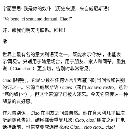
字面意思
:
我是你的奴仆（历史来源，来自威尼斯语）
“
Va bene, ci sentiamo domani. Ciao!
”
好，那我们明天再联系。拜拜！
🌍
世界上最有名的意大利语词之一，既能表示'你好'，也能表
示'再见'。只适用于随意场合，用于朋友、家人和同辈。重复
说（'Ciao ciao!'）更亲切，告别时非常常见。
Ciao
很特别，它是少数在任何语言里都能同时当问候和告别
的词之一。它源自威尼斯语
s'ciavo
（来自
schiavo vostro
，意为
“您的奴仆”），但这个来源早已被人淡忘。今天它只传达一种
随意的友好感。
作为告别语，
Ciao
在朋友之间最自然。你在意大利几乎每次
听到随意告别，结尾都会重复几次:
Ciao, ciao!
朋友之间打电
话挂断前，也常常变成连串收尾:
Ciao... ciao ciao... ciao!