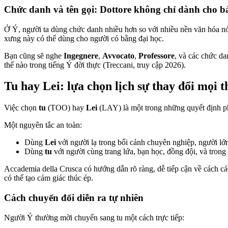
Chức danh và tên gọi: Dottore không chỉ dành cho bá
Ở Ý, người ta dùng chức danh nhiều hơn so với nhiều nền văn hóa nó
xưng này có thể dùng cho người có bằng đại học.
Bạn cũng sẽ nghe
Ingegnere
,
Avvocato
,
Professore
, và các chức d
thế nào trong tiếng Ý đời thực (Treccani, truy cập 2026).
Tu hay Lei: lựa chọn lịch sự thay đổi mọi t
Việc chọn
tu
(TOO) hay
Lei
(LAY) là một trong những quyết định phé
Một nguyên tắc an toàn:
Dùng
Lei
với người lạ trong bối cảnh chuyên nghiệp, người lớn 
Dùng
tu
với người cùng trang lứa, bạn học, đồng đội, và trong
Accademia della Crusca có hướng dẫn rõ ràng, dễ tiếp cận về cách cá
có thể tạo cảm giác thúc ép.
Cách chuyển đổi diễn ra tự nhiên
Người Ý thường mời chuyển sang tu một cách trực tiếp: