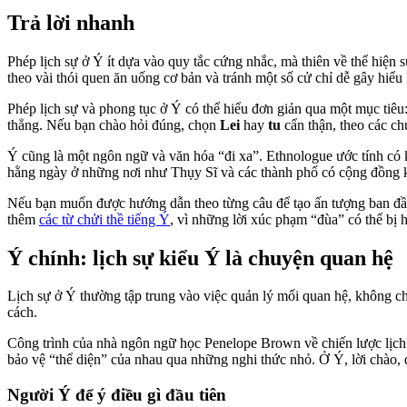
Trả lời nhanh
Phép lịch sự ở Ý ít dựa vào quy tắc cứng nhắc, mà thiên về thể hiện s
theo vài thói quen ăn uống cơ bản và tránh một số cử chỉ dễ gây hiể
Phép lịch sự và phong tục ở Ý có thể hiểu đơn giản qua một mục tiêu: 
thẳng. Nếu bạn chào hỏi đúng, chọn
Lei
hay
tu
cẩn thận, theo các ch
Ý cũng là một ngôn ngữ và văn hóa “đi xa”. Ethnologue ước tính c
hằng ngày ở những nơi như Thụy Sĩ và các thành phố có cộng đồng kiề
Nếu bạn muốn được hướng dẫn theo từng câu để tạo ấn tượng ban đầu
thêm
các từ chửi thề tiếng Ý
, vì những lời xúc phạm “đùa” có thể bị h
Ý chính: lịch sự kiểu Ý là chuyện quan hệ
Lịch sự ở Ý thường tập trung vào việc quản lý mối quan hệ, không chỉ
cách.
Công trình của nhà ngôn ngữ học Penelope Brown về chiến lược lịc
bảo vệ “thể diện” của nhau qua những nghi thức nhỏ. Ở Ý, lời chào, d
Người Ý để ý điều gì đầu tiên