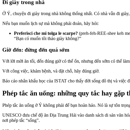
Đi giày trong nhà
Ở Ý, chuyện đi giày trong nhà không thống nhất. Có nhà vẫn đi giày
Nếu bạn muốn lịch sự mà không phải đoán, hãy hỏi:
Preferisci che mi tolga le scarpe?
(preh-feh-REE-shee keh 
“Bạn có muốn tôi tháo giày không?”
Giờ đến: đừng đến quá sớm
Với lời mời ăn tối, đến đúng giờ có thể ổn, nhưng đến sớm có thể làm
Với công việc, khám bệnh, và đặt chỗ, hãy đúng giờ.
Báo cáo nhân khẩu học của ISTAT cho thấy đời sống đô thị và việc đi
Phép tắc ăn uống: những quy tắc hay gặp t
Phép tắc ăn uống ở Ý không phải để bạn hoàn hảo. Nó là sự tôn trọng
UNESCO đưa chế độ ăn Địa Trung Hải vào danh sách di sản văn hóa p
nơi phép tắc “sống”.