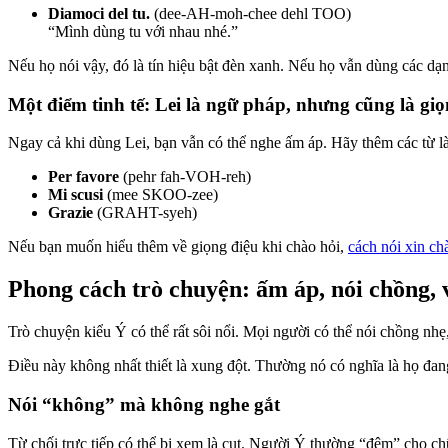
Diamoci del tu.
(dee-AH-moh-chee dehl TOO)
“Mình dùng tu với nhau nhé.”
Nếu họ nói vậy, đó là tín hiệu bật đèn xanh. Nếu họ vẫn dùng các dạ
Một điểm tinh tế: Lei là ngữ pháp, nhưng cũng là giọ
Ngay cả khi dùng Lei, bạn vẫn có thể nghe ấm áp. Hãy thêm các từ
Per favore
(pehr fah-VOH-reh)
Mi scusi
(mee SKOO-zee)
Grazie
(GRAHT-syeh)
Nếu bạn muốn hiểu thêm về giọng điệu khi chào hỏi,
cách nói xin ch
Phong cách trò chuyện: ấm áp, nói chồng, 
Trò chuyện kiểu Ý có thể rất sôi nổi. Mọi người có thể nói chồng nh
Điều này không nhất thiết là xung đột. Thường nó có nghĩa là họ đa
Nói “không” mà không nghe gắt
Từ chối trực tiếp có thể bị xem là cụt. Người Ý thường “đệm” cho 