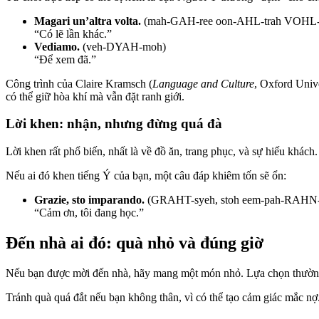
Magari un’altra volta.
(mah-GAH-ree oon-AHL-trah VOHL-
“Có lẽ lần khác.”
Vediamo.
(veh-DYAH-moh)
“Để xem đã.”
Công trình của Claire Kramsch (
Language and Culture
, Oxford Univ
có thể giữ hòa khí mà vẫn đặt ranh giới.
Lời khen: nhận, nhưng đừng quá đà
Lời khen rất phổ biến, nhất là về đồ ăn, trang phục, và sự hiếu khác
Nếu ai đó khen tiếng Ý của bạn, một câu đáp khiêm tốn sẽ ổn:
Grazie, sto imparando.
(GRAHT-syeh, stoh eem-pah-RAHN
“Cảm ơn, tôi đang học.”
Đến nhà ai đó: quà nhỏ và đúng giờ
Nếu bạn được mời đến nhà, hãy mang một món nhỏ. Lựa chọn thường g
Tránh quà quá đắt nếu bạn không thân, vì có thể tạo cảm giác mắc nợ