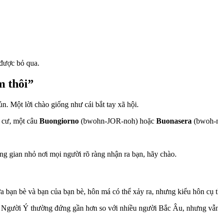
 được bỏ qua.
m thôi”
n. Một lời chào giống như cái bắt tay xã hội.
 cư, một câu
Buongiorno
(bwohn-JOR-noh) hoặc
Buonasera
(bwoh-n
g gian nhỏ nơi mọi người rõ ràng nhận ra bạn, hãy chào.
a bạn bè và bạn của bạn bè, hôn má có thể xảy ra, nhưng kiểu hôn cụ 
. Người Ý thường đứng gần hơn so với nhiều người Bắc Âu, nhưng vẫn c