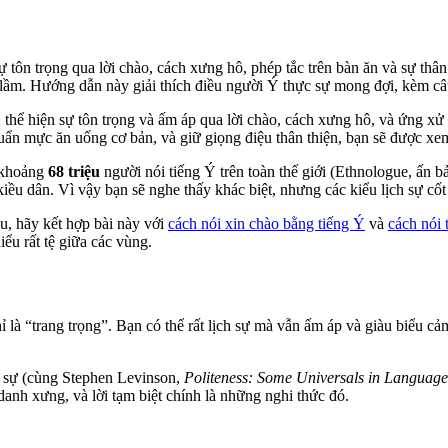
ự tôn trọng qua lời chào, cách xưng hô, phép tắc trên bàn ăn và sự thân
u lầm. Hướng dẫn này giải thích điều người Ý thực sự mong đợi, kèm câ
thể hiện sự tôn trọng và ấm áp qua lời chào, cách xưng hô, và ứng xử t
uẩn mực ăn uống cơ bản, và giữ giọng điệu thân thiện, bạn sẽ được xem
ó khoảng
68 triệu
người nói tiếng Ý trên toàn thế giới (Ethnologue, ấn 
u dân. Vì vậy bạn sẽ nghe thấy khác biệt, nhưng các kiểu lịch sự cốt 
, hãy kết hợp bài này với
cách nói xin chào bằng tiếng Ý
và
cách nói 
iểu rất tệ giữa các vùng.
 là “trang trọng”. Bạn có thể rất lịch sự mà vẫn ấm áp và giàu biểu c
h sự (cùng Stephen Levinson,
Politeness: Some Universals in Languag
anh xưng, và lời tạm biệt chính là những nghi thức đó.