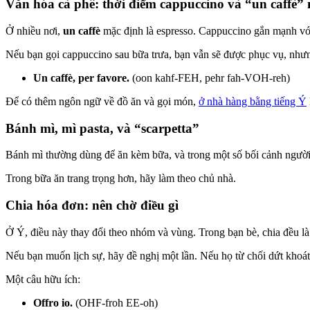
Văn hóa cà phê: thời điểm cappuccino và “un caffè” n
Ở nhiều nơi,
un caffè
mặc định là espresso. Cappuccino gắn mạnh vớ
Nếu bạn gọi cappuccino sau bữa trưa, bạn vẫn sẽ được phục vụ, nhưn
Un caffè, per favore.
(oon kahf-FEH, pehr fah-VOH-reh)
Để có thêm ngôn ngữ về đồ ăn và gọi món,
ở nhà hàng bằng tiếng Ý
Bánh mì, mì pasta, và “scarpetta”
Bánh mì thường dùng để ăn kèm bữa, và trong một số bối cảnh người
Trong bữa ăn trang trọng hơn, hãy làm theo chủ nhà.
Chia hóa đơn: nên chờ điều gì
Ở Ý, điều này thay đổi theo nhóm và vùng. Trong bạn bè, chia đều l
Nếu bạn muốn lịch sự, hãy đề nghị một lần. Nếu họ từ chối dứt khoát
Một câu hữu ích:
Offro io.
(OHF-froh EE-oh)