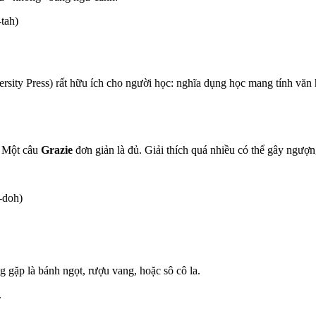
tah)
ersity Press) rất hữu ích cho người học: nghĩa dụng học mang tính văn
h. Một câu
Grazie
đơn giản là đủ. Giải thích quá nhiều có thể gây ngượn
-doh)
ặp là bánh ngọt, rượu vang, hoặc sô cô la.
.