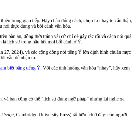
 thiện trong giao tiếp. Hãy chào đúng cách, chọn Lei hay tu cẩn thận,
u nói thực dụng và bối cảnh văn hóa.
rên bàn ăn, đồng thời tránh vài cử chỉ dễ gây rắc rối và cách nói quá
 là lịch sự trong hầu hết mọi bối cảnh ở Ý.
bản 27, 2024), và các cộng đồng nói tiếng Ý lớn định hình chuẩn mực
lõi vẫn dễ nhận ra.
tạm biệt bằng tiếng Ý
. Với các tình huống văn hóa “nhạy”, hãy xem
ảm, và bạn cũng có thể “lịch sự đúng ngữ pháp” nhưng lại nghe xa
e Usage
, Cambridge University Press) rất hữu ích ở đây: con người