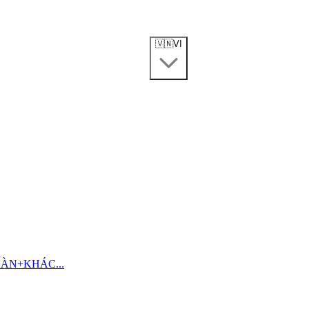
🇻🇳
VI
HÀN
+
KHÁC...