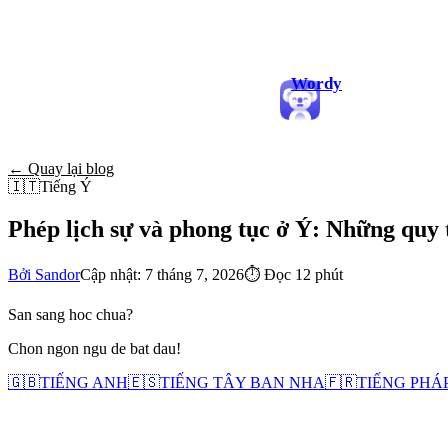
Wordy
← Quay lại blog
🇮🇹
Tiếng Ý
Phép lịch sự và phong tục ở Ý: Những quy 
Bởi Sandor
Cập nhật: 7 tháng 7, 2026
⏱
Đọc 12 phút
San sang hoc chua?
Chon ngon ngu de bat dau!
🇬🇧
TIẾNG ANH
🇪🇸
TIẾNG TÂY BAN NHA
🇫🇷
TIẾNG PHÁ