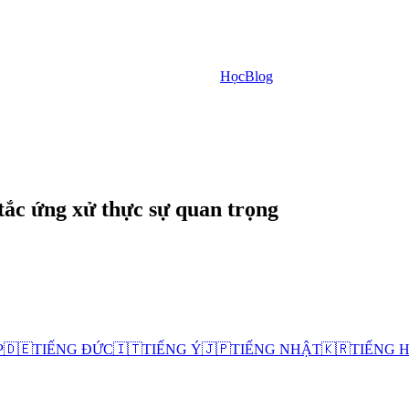
Học
Blog
tắc ứng xử thực sự quan trọng
P
🇩🇪
TIẾNG ĐỨC
🇮🇹
TIẾNG Ý
🇯🇵
TIẾNG NHẬT
🇰🇷
TIẾNG 