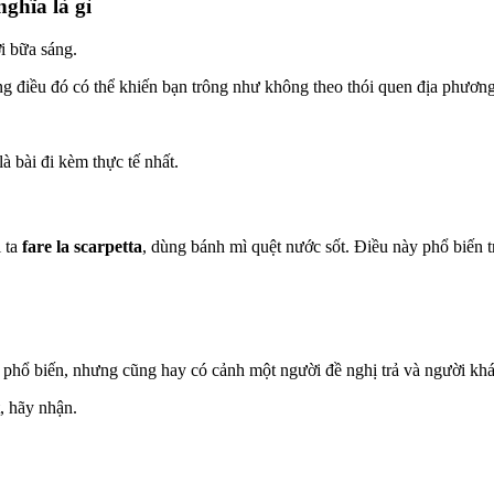
ghĩa là gì
i bữa sáng.
g điều đó có thể khiến bạn trông như không theo thói quen địa phươn
là bài đi kèm thực tế nhất.
 ta
fare la scarpetta
, dùng bánh mì quệt nước sốt. Điều này phổ biến t
à phổ biến, nhưng cũng hay có cảnh một người đề nghị trả và người kh
, hãy nhận.