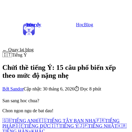
Wordy
Học
Blog
← Quay lại blog
🇮🇹
Tiếng Ý
Chửi thề tiếng Ý: 15 câu phổ biến xếp
theo mức độ nặng nhẹ
Bởi Sandor
Cập nhật: 30 tháng 6, 2026
⏱
Đọc 8 phút
San sang hoc chua?
Chon ngon ngu de bat dau!
🇬🇧
TIẾNG ANH
🇪🇸
TIẾNG TÂY BAN NHA
🇫🇷
TIẾNG
PHÁP
🇩🇪
TIẾNG ĐỨC
🇮🇹
TIẾNG Ý
🇯🇵
TIẾNG NHẬT
🇰🇷
TIẾNG HÀN
+
KHÁC...