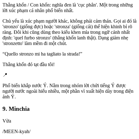
Thằng khốn / Con khốn: nghĩa đen là 'cục phân'. Một trong những
lời xúc phạm cá nhân phổ biến nhất.
Chủ yếu là xúc phạm người khác, không phải cảm thán. Gọi ai đó là
'stronzo' (giống đực) hoặc 'stronza' (giống cái) thể hiện khinh bỉ rõ
ràng. Đôi khi cũng dùng theo kiểu khen mỉa trong ngữ cảnh nhất
định: 'quel furbo stronzo' (thằng khốn lanh thật). Dạng giảm nhẹ
'stronzetto' làm mềm đi một chút.
“
Quello stronzo mi ha tagliato la strada!
”
Thằng khốn đó tạt đầu tôi!
📍
Phổ biến khắp nước Ý. Nằm trong nhóm lời chửi tiếng Ý được
người nước ngoài hiểu nhiều, một phần vì xuất hiện dày trong điện
ảnh Ý.
9. Minchia
Vừa
/
MEEN-kyah
/