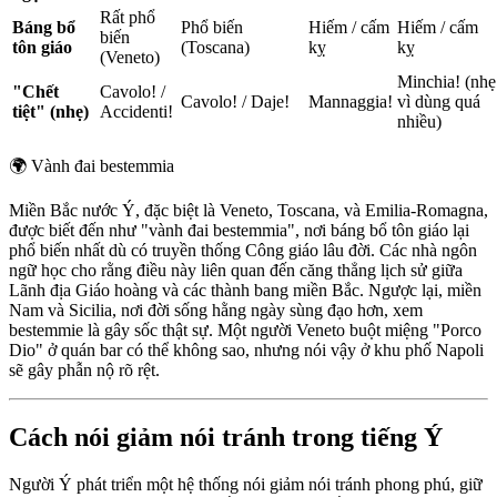
Rất phổ
Báng bổ
Phổ biến
Hiếm / cấm
Hiếm / cấm
biến
tôn giáo
(Toscana)
kỵ
kỵ
(Veneto)
Minchia! (nhẹ
"Chết
Cavolo! /
Cavolo! / Daje!
Mannaggia!
vì dùng quá
tiệt" (nhẹ)
Accidenti!
nhiều)
🌍
Vành đai bestemmia
Miền Bắc nước Ý, đặc biệt là Veneto, Toscana, và Emilia-Romagna,
được biết đến như "vành đai bestemmia", nơi báng bổ tôn giáo lại
phổ biến nhất dù có truyền thống Công giáo lâu đời. Các nhà ngôn
ngữ học cho rằng điều này liên quan đến căng thẳng lịch sử giữa
Lãnh địa Giáo hoàng và các thành bang miền Bắc. Ngược lại, miền
Nam và Sicilia, nơi đời sống hằng ngày sùng đạo hơn, xem
bestemmie là gây sốc thật sự. Một người Veneto buột miệng "Porco
Dio" ở quán bar có thể không sao, nhưng nói vậy ở khu phố Napoli
sẽ gây phẫn nộ rõ rệt.
Cách nói giảm nói tránh trong tiếng Ý
Người Ý phát triển một hệ thống nói giảm nói tránh phong phú, giữ