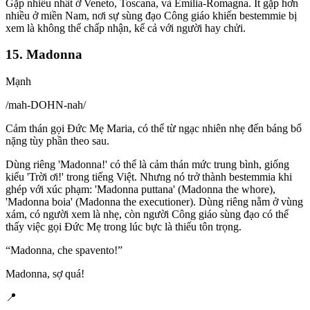
Gặp nhiều nhất ở Veneto, Toscana, và Emilia-Romagna. Ít gặp hơn
nhiều ở miền Nam, nơi sự sùng đạo Công giáo khiến bestemmie bị
xem là không thể chấp nhận, kể cả với người hay chửi.
15. Madonna
Mạnh
/
mah-DOHN-nah
/
Cảm thán gọi Đức Mẹ Maria, có thể từ ngạc nhiên nhẹ đến báng bổ
nặng tùy phần theo sau.
Dùng riêng 'Madonna!' có thể là cảm thán mức trung bình, giống
kiểu 'Trời ơi!' trong tiếng Việt. Nhưng nó trở thành bestemmia khi
ghép với xúc phạm: 'Madonna puttana' (Madonna the whore),
'Madonna boia' (Madonna the executioner). Dùng riêng nằm ở vùng
xám, có người xem là nhẹ, còn người Công giáo sùng đạo có thể
thấy việc gọi Đức Mẹ trong lúc bực là thiếu tôn trọng.
“
Madonna, che spavento!
”
Madonna, sợ quá!
📍