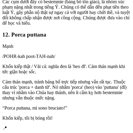
Các cụm dưới đây có bestemmie (báng bổ tôn giáo), là nhóm xúc
phạm nặng nhất trong tiếng Ý. Chúng có thể dẫn đến phạt tiền theo
luật Ý, gây phẫn nộ thật sự ngay cả với người hay chửi thề, và tuyệt
đối không chấp nhận được nơi công cộng. Chúng được đưa vào chỉ
để học và hiểu.
12. Porca puttana
Mạnh
/
POHR-kah poot-TAH-nah
/
Khốn kiếp thật / Vãi cả: nghĩa đen là 'heo đĩ'. Cảm thán mạnh khi
tức giận hoặc sốc.
Cảm thán mạnh, tránh báng bổ trực tiếp nhưng vẫn rất tục. Thuộc
cấu trúc 'porca + danh từ'. Nó nhắm 'porca' (heo) vào 'puttana' (đĩ)
thay vì nhắm vào Chúa hay thánh, nên ít cấm kỵ hơn bestemmie
nhưng vẫn thuộc mức nặng.
“
Porca puttana, mi sono bruciato!
”
Khốn kiếp, tôi bị bỏng rồi!
📍