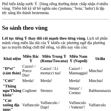
Phổ biến khắp nước Ý. Dùng riêng thường được chấp nhận ở nhiều
vùng. Thêm bất kỳ từ bổ nghĩa nào ('puttana,' 'boia,' 'ladra') là lập
tức nâng lên thành bestemmia.
So sánh theo vùng
Lời tục tiếng Ý thay đổi rất mạnh theo từng vùng.
Lịch sử phân
mảnh vùng miền lâu dài của Ý khiến các phương ngữ địa phương
tạo ra truyền thống chửi thề riêng, và đến nay vẫn còn:
Miền Bắc
Miền Trung Ý
Miền Nam
Khái niệm
Sicilia
Ý
(Roma/Toscana)
Ý (Napoli)
Cazzo! /
"Đ*o!"
Cazzo! / Li
Cazzo! /
Porco
Minchia!
(cảm thán)
mortacci tua!
Mannaggia!
Dio!
"Cứt!"
Merda!
Merda!
Merda!
Minchia!
"Thằng
Strunz' /
ngu/Thằng
Coglione
Stronzo
Babbasunazz
Cretino
khốn"
"Cút
Vaffanculo /
Vaffanculo
xuống địa
Vaffanculo
Vaffanculo
Daje!
/ Vattenn'!
ngục"