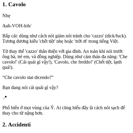
1. Cavolo
Nhẹ
/
kah-VOH-loh
/
Bắp cải: dùng như cách nói giảm nói tránh cho 'cazzo' (dick/fuck).
Tương đương kiểu 'chết tiệt' nhẹ hoặc 'trời ơi' trong tiếng Việt.
Từ thay thế 'cazzo' thân thiện với gia đình. An toàn khi nói trước
ông bà, trẻ em, và đồng nghiệp. Dùng như cảm thán đa năng: 'Che
cavolo!' (Cái quái gì vậy!), 'Cavolo, che freddo!' (Chết tiệt, lạnh
quá!).
“
Che cavolo stai dicendo?
”
Bạn đang nói cái quái gì vậy?
📍
Phổ biến ở mọi vùng của Ý. Ai cũng hiểu đây là cách nói sạch để
thay cho từ nặng hơn.
2. Accidenti