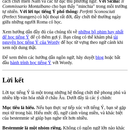
cách chửi miền Nam và các từ đặc thù phương ngữ.
Với Sicilia:
Il
Commissario Montalbano
cho bạn thấy "minchia" trong môi trường
tự nhiên.
Với lời tục tiếng Ý phổ thông:
Perfetti Sconosciuti
(Perfect Strangers) có hội thoại rất đời, đầy chửi thề thường ngày
giữa những người Roma có học.
Xem hướng dẫn đầy đủ của chúng tôi về
những bộ phim hay nhất
để học tiếng Ý
để có thêm gợi ý. Bạn cũng có thể khám phá
tài
nguyên học tiếng Ý của Wordy
để học từ vựng theo ngữ cảnh khi
xem nội dung thật.
Để xem thêm các hướng dẫn ngôn ngữ, hãy duyệt
blog
hoặc bắt
đầu
hành trình học tiếng Ý
với Wordy.
Lời kết
Lời tục tiếng Ý là một trong những hệ thống chửi thề phong phú và
nhiều lớp văn hóa nhất ở châu Âu. Dưới đây là các ý chính:
Mục tiêu là hiểu.
Nếu bạn thực sự tiếp xúc với tiếng Ý, bạn sẽ gặp
mọi từ trong bài. Hiểu mức độ, ngữ cảnh vùng miền, và khác biệt
của bestemmie sẽ giúp bạn nghe tốt hơn nhiều.
Bestemmie là một nhóm riêng.
Không có ngôn ngữ lớn nào khác