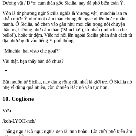
Dương vật / Đ*o: cảm thán gốc Sicilia, nay đã phổ biến toàn Ý.
Vốn là từ phương ngữ Sicilia nghĩa là 'dương vật', minchia lan ra
khắp nước Ý như một cảm thán chung để ngạc nhiên hoặc nhấn
mạnh. Ở Sicilia, nó chen vào gần như mọi câu trong nói chuyện
thân mật. Dùng như cảm thán ('Minchia!'), từ nhấn ('minchia che
bello!'), hoặc từ đệm. Việc nó nổi lên ngoài Sicilia phản ánh cách từ
địa phương đi vào tiếng Ý phổ thông.
“
Minchia, hai visto che goal?
”
Vãi thật, bạn thấy bàn đó chưa?
📍
Bắt nguồn từ Sicilia, nay dùng rộng rãi, nhất là giới trẻ. Ở Sicilia nó
nhẹ vì dùng quá nhiều, còn ở miền Bắc nó vẫn tục hơn.
10. Coglione
Vừa
/
koh-LYOH-neh
/
Thằng ngu / Đồ ngu: nghĩa đen là 'tinh hoàn'. Lời chửi phổ biến ám