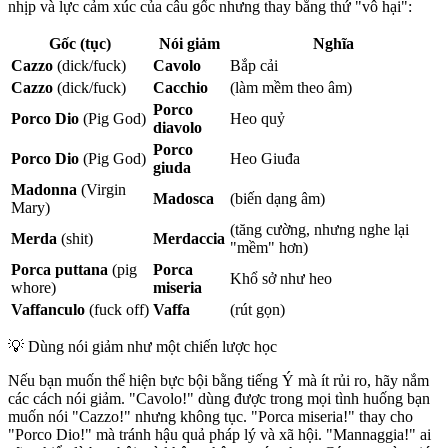
nhịp và lực cảm xúc của câu gốc nhưng thay bằng thứ "vô hại":
Gốc (tục)
Nói giảm
Nghĩa
Cazzo
(dick/fuck)
Cavolo
Bắp cải
Cazzo
(dick/fuck)
Cacchio
(làm mềm theo âm)
Porco
Porco Dio
(Pig God)
Heo quỷ
diavolo
Porco
Porco Dio
(Pig God)
Heo Giuđa
giuda
Madonna
(Virgin
Madosca
(biến dạng âm)
Mary)
(tăng cường, nhưng nghe lại
Merda
(shit)
Merdaccia
"mềm" hơn)
Porca puttana
(pig
Porca
Khổ sở như heo
whore)
miseria
Vaffanculo
(fuck off)
Vaffa
(rút gọn)
💡
Dùng nói giảm như một chiến lược học
Nếu bạn muốn thể hiện bực bội bằng tiếng Ý mà ít rủi ro, hãy nắm
các cách nói giảm. "Cavolo!" dùng được trong mọi tình huống bạn
muốn nói "Cazzo!" nhưng không tục. "Porca miseria!" thay cho
"Porco Dio!" mà tránh hậu quả pháp lý và xã hội. "Mannaggia!" ai