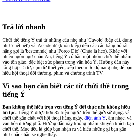
Trả lời nhanh
Chửi thề tiếng Ý trải từ những câu nhẹ như 'Cavolo' (bắp cải, dùng
như 'chết tiệt') và 'Accidenti' (khốn kiếp) đến các câu báng bổ rất
nặng gọi là 'bestemmie' như 'Porco Dio' (Chúa là heo). Khác với
nhiều ngôn ngữ châu Âu, tiếng Ý có hẳn một nhóm chửi thề nhắm
vào tôn giáo, đặc biệt xúc phạm trong văn hóa Ý. Hướng dẫn này
tổng hợp 15 từ, cụm từ thiết yếu, xếp theo mức độ nặng nhẹ để bạn
hiểu hội thoại đời thường, phim và chương trình TV.
Vì sao bạn cần biết các từ chửi thề trong
tiếng Ý
Bạn không thể hiểu trọn vẹn tiếng Ý đời thực nếu không hiểu
lời tục.
Tiếng Ý được hơn 85 triệu người trên thế giới sử dụng, và
chửi thề gắn chặt với hội thoại hằng ngày,
điện ảnh Ý
, âm nhạc, và
văn hóa đường phố. Hướng dẫn này không nhằm khuyến khích bạn
chửi thề. Mục tiêu là giúp bạn nhận ra và hiểu những gì bạn gần
như chắc chắn sẽ nghe thấy.