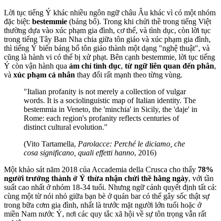
Lời tục tiếng Ý khác nhiều ngôn ngữ châu Âu khác vì có một nhóm
đặc biệt:
bestemmie
(báng bổ). Trong khi chửi thề trong tiếng Việt
thường dựa vào xúc phạm gia đình, cơ thể, và tình dục, còn lời tục
trong tiếng Tây Ban Nha chia giữa tôn giáo và xúc phạm gia đình,
thì tiếng Ý biến báng bổ tôn giáo thành một dạng "nghệ thuật", và
cũng là hành vi có thể bị xử phạt. Bên cạnh bestemmie, lời tục tiếng
Ý còn vận hành qua
ám chỉ tình dục
,
từ ngữ liên quan đến phân
,
và
xúc phạm cá nhân
thay đổi rất mạnh theo từng vùng.
"Italian profanity is not merely a collection of vulgar
words. It is a sociolinguistic map of Italian identity. The
bestemmia in Veneto, the 'minchia' in Sicily, the 'daje' in
Rome: each region's profanity reflects centuries of
distinct cultural evolution."
(Vito Tartamella,
Parolacce: Perché le diciamo, che
cosa significano, quali effetti hanno
, 2016)
Một khảo sát năm 2018 của Accademia della Crusca cho thấy
78%
người trưởng thành ở Ý thừa nhận chửi thề hằng ngày
, với tần
suất cao nhất ở nhóm 18-34 tuổi. Nhưng ngữ cảnh quyết định tất cả:
cùng một từ nói nhỏ giữa bạn bè ở quán bar có thể gây sốc thật sự
trong bữa cơm gia đình, nhất là trước mặt người lớn tuổi hoặc ở
miền Nam nước Ý, nơi các quy tắc xã hội về sự tôn trọng vẫn rất