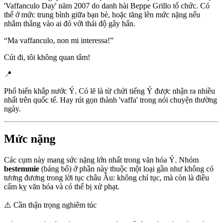
'Vaffanculo Day' năm 2007 do danh hài Beppe Grillo tổ chức. Có
thể ở mức trung bình giữa bạn bè, hoặc tăng lên mức nặng nếu
nhắm thẳng vào ai đó với thái độ gây hấn.
“
Ma vaffanculo, non mi interessa!
”
Cút đi, tôi không quan tâm!
📍
Phổ biến khắp nước Ý. Có lẽ là từ chửi tiếng Ý được nhận ra nhiều
nhất trên quốc tế. Hay rút gọn thành 'vaffa' trong nói chuyện thường
ngày.
Mức nặng
Các cụm này mang sức nặng lớn nhất trong văn hóa Ý. Nhóm
bestemmie
(báng bổ) ở phần này thuộc một loại gần như không có
tương đương trong lời tục châu Âu: không chỉ tục, mà còn là điều
cấm kỵ văn hóa và có thể bị xử phạt.
⚠️
Cần thận trọng nghiêm túc