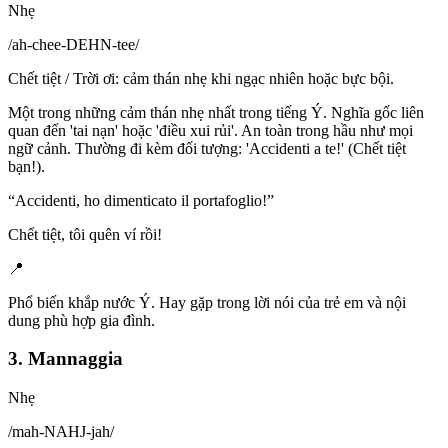
Nhẹ
/
ah-chee-DEHN-tee
/
Chết tiệt / Trời ơi: cảm thán nhẹ khi ngạc nhiên hoặc bực bội.
Một trong những cảm thán nhẹ nhất trong tiếng Ý. Nghĩa gốc liên
quan đến 'tai nạn' hoặc 'điều xui rủi'. An toàn trong hầu như mọi
ngữ cảnh. Thường đi kèm đối tượng: 'Accidenti a te!' (Chết tiệt
bạn!).
“
Accidenti, ho dimenticato il portafoglio!
”
Chết tiệt, tôi quên ví rồi!
📍
Phổ biến khắp nước Ý. Hay gặp trong lời nói của trẻ em và nội
dung phù hợp gia đình.
3. Mannaggia
Nhẹ
/
mah-NAHJ-jah
/