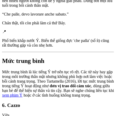
nên nhiều người không còn để ý nghĩa giải phẫu. Dùng bởi mọi lứa
tuổi trong bối cảnh thân mật.
“
Che palle, devo lavorare anche sabato.
”
Chán thật, tôi còn phải làm cả thứ Bảy.
📍
Phổ biến khắp nước Ý. Biến thể giống đực 'che palla' (số ít) cũng
rất thường gặp và còn nhẹ hơn.
Mức trung bình
Mức trung bình là lúc tiếng Ý trở nên tục rõ rệt. Các từ này hay gặp
trong môi trường thân mật nhưng không phù hợp nơi làm việc hoặc
bối cảnh trang trọng. Theo Tartamella (2016), lời tục mức trung bình
trong tiếng Ý hoạt động như
đơn vị trao đổi cảm xúc
, dùng giữa
bạn bè để thể hiện sự thân và tin cậy. Bạn sẽ nghe chúng liên tục khi
xem phim Ý
hoặc ở các tình huống không trang trọng.
6. Cazzo
Vừa