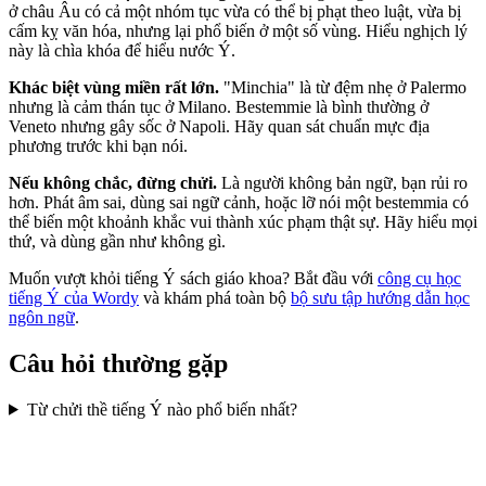
ở châu Âu có cả một nhóm tục vừa có thể bị phạt theo luật, vừa bị
cấm kỵ văn hóa, nhưng lại phổ biến ở một số vùng. Hiểu nghịch lý
này là chìa khóa để hiểu nước Ý.
Khác biệt vùng miền rất lớn.
"Minchia" là từ đệm nhẹ ở Palermo
nhưng là cảm thán tục ở Milano. Bestemmie là bình thường ở
Veneto nhưng gây sốc ở Napoli. Hãy quan sát chuẩn mực địa
phương trước khi bạn nói.
Nếu không chắc, đừng chửi.
Là người không bản ngữ, bạn rủi ro
hơn. Phát âm sai, dùng sai ngữ cảnh, hoặc lỡ nói một bestemmia có
thể biến một khoảnh khắc vui thành xúc phạm thật sự. Hãy hiểu mọi
thứ, và dùng gần như không gì.
Muốn vượt khỏi tiếng Ý sách giáo khoa? Bắt đầu với
công cụ học
tiếng Ý của Wordy
và khám phá toàn bộ
bộ sưu tập hướng dẫn học
ngôn ngữ
.
Câu hỏi thường gặp
Từ chửi thề tiếng Ý nào phổ biến nhất?