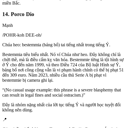
miền Bắc.
14. Porco Dio
Mạnh
/
POHR-koh DEE-oh
/
Chúa heo: bestemmia (báng bổ) tai tiếng nhất trong tiếng Ý.
Bestemmia tiêu biểu nhất. Nó ví Chúa như heo. Đây không chỉ là
chửi thề, mà là điều cấm kỵ văn hóa. Bestemmie từng là tội hình sự
ở Ý cho đến năm 1999, và theo Điều 724 của Bộ luật Hình sự Ý,
báng bổ nơi công cộng vẫn là vi phạm hành chính có thể bị phạt 51
đến 309 euro. Năm 2023, nhiều cầu thủ Serie A bị phạt vì
bestemmie bị camera ghi lại.
“
(No casual usage example: this phrase is a severe blasphemy that
can result in legal fines and social ostracism.)
”
Đây là nhóm nặng nhất của lời tục tiếng Ý và người học tuyệt đối
không nên dùng.
📍