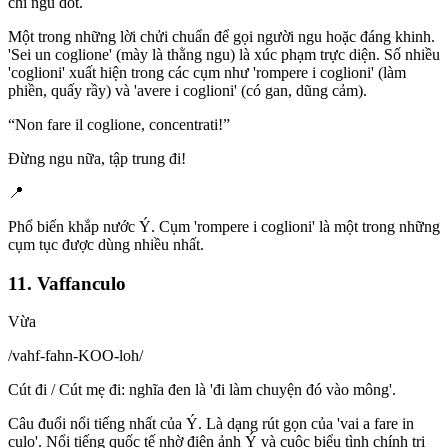
chỉ ngu dốt.
Một trong những lời chửi chuẩn để gọi người ngu hoặc đáng khinh.
'Sei un coglione' (mày là thằng ngu) là xúc phạm trực diện. Số nhiều
'coglioni' xuất hiện trong các cụm như 'rompere i coglioni' (làm
phiền, quấy rầy) và 'avere i coglioni' (có gan, dũng cảm).
“
Non fare il coglione, concentrati!
”
Đừng ngu nữa, tập trung đi!
📍
Phổ biến khắp nước Ý. Cụm 'rompere i coglioni' là một trong những
cụm tục được dùng nhiều nhất.
11. Vaffanculo
Vừa
/
vahf-fahn-KOO-loh
/
Cút đi / Cút mẹ đi: nghĩa đen là 'đi làm chuyện đó vào mông'.
Câu đuổi nổi tiếng nhất của Ý. Là dạng rút gọn của 'vai a fare in
culo'. Nổi tiếng quốc tế nhờ điện ảnh Ý và cuộc biểu tình chính trị