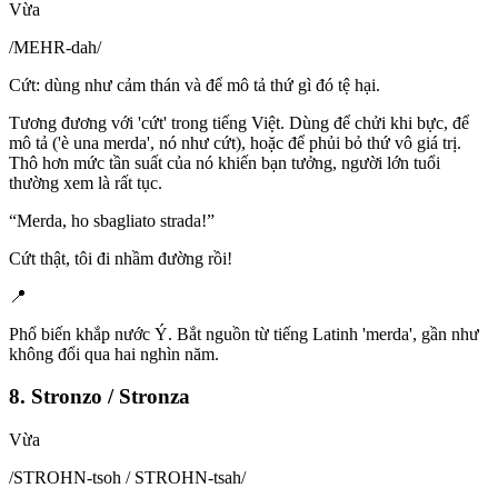
Vừa
/
MEHR-dah
/
Cứt: dùng như cảm thán và để mô tả thứ gì đó tệ hại.
Tương đương với 'cứt' trong tiếng Việt. Dùng để chửi khi bực, để
mô tả ('è una merda', nó như cứt), hoặc để phủi bỏ thứ vô giá trị.
Thô hơn mức tần suất của nó khiến bạn tưởng, người lớn tuổi
thường xem là rất tục.
“
Merda, ho sbagliato strada!
”
Cứt thật, tôi đi nhầm đường rồi!
📍
Phổ biến khắp nước Ý. Bắt nguồn từ tiếng Latinh 'merda', gần như
không đổi qua hai nghìn năm.
8. Stronzo / Stronza
Vừa
/
STROHN-tsoh / STROHN-tsah
/