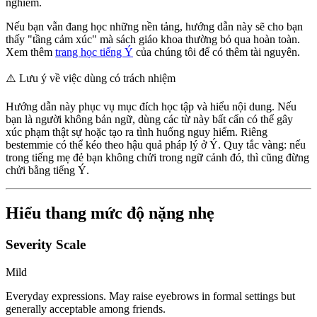
nghiêm.
Nếu bạn vẫn đang học những nền tảng, hướng dẫn này sẽ cho bạn
thấy "tầng cảm xúc" mà sách giáo khoa thường bỏ qua hoàn toàn.
Xem thêm
trang học tiếng Ý
của chúng tôi để có thêm tài nguyên.
⚠️
Lưu ý về việc dùng có trách nhiệm
Hướng dẫn này phục vụ mục đích học tập và hiểu nội dung. Nếu
bạn là người không bản ngữ, dùng các từ này bất cẩn có thể gây
xúc phạm thật sự hoặc tạo ra tình huống nguy hiểm. Riêng
bestemmie có thể kéo theo hậu quả pháp lý ở Ý. Quy tắc vàng: nếu
trong tiếng mẹ đẻ bạn không chửi trong ngữ cảnh đó, thì cũng đừng
chửi bằng tiếng Ý.
Hiểu thang mức độ nặng nhẹ
Severity Scale
Mild
Everyday expressions. May raise eyebrows in formal settings but
generally acceptable among friends.