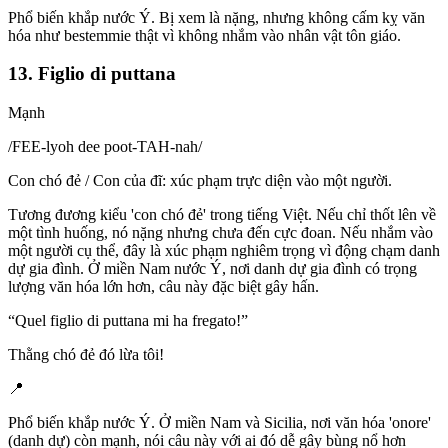
Phổ biến khắp nước Ý. Bị xem là nặng, nhưng không cấm kỵ văn
hóa như bestemmie thật vì không nhắm vào nhân vật tôn giáo.
13. Figlio di puttana
Mạnh
/
FEE-lyoh dee poot-TAH-nah
/
Con chó đẻ / Con của đĩ: xúc phạm trực diện vào một người.
Tương đương kiểu 'con chó đẻ' trong tiếng Việt. Nếu chỉ thốt lên về
một tình huống, nó nặng nhưng chưa đến cực đoan. Nếu nhắm vào
một người cụ thể, đây là xúc phạm nghiêm trọng vì động chạm danh
dự gia đình. Ở miền Nam nước Ý, nơi danh dự gia đình có trọng
lượng văn hóa lớn hơn, câu này đặc biệt gây hấn.
“
Quel figlio di puttana mi ha fregato!
”
Thằng chó đẻ đó lừa tôi!
📍
Phổ biến khắp nước Ý. Ở miền Nam và Sicilia, nơi văn hóa 'onore'
(danh dự) còn mạnh, nói câu này với ai đó dễ gây bùng nổ hơn