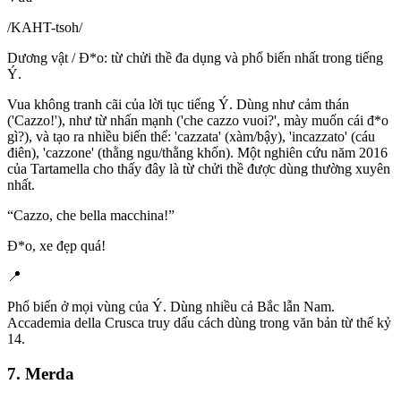
/
KAHT-tsoh
/
Dương vật / Đ*o: từ chửi thề đa dụng và phổ biến nhất trong tiếng
Ý.
Vua không tranh cãi của lời tục tiếng Ý. Dùng như cảm thán
('Cazzo!'), như từ nhấn mạnh ('che cazzo vuoi?', mày muốn cái đ*o
gì?), và tạo ra nhiều biến thể: 'cazzata' (xàm/bậy), 'incazzato' (cáu
điên), 'cazzone' (thằng ngu/thằng khốn). Một nghiên cứu năm 2016
của Tartamella cho thấy đây là từ chửi thề được dùng thường xuyên
nhất.
“
Cazzo, che bella macchina!
”
Đ*o, xe đẹp quá!
📍
Phổ biến ở mọi vùng của Ý. Dùng nhiều cả Bắc lẫn Nam.
Accademia della Crusca truy dấu cách dùng trong văn bản từ thế kỷ
14.
7. Merda