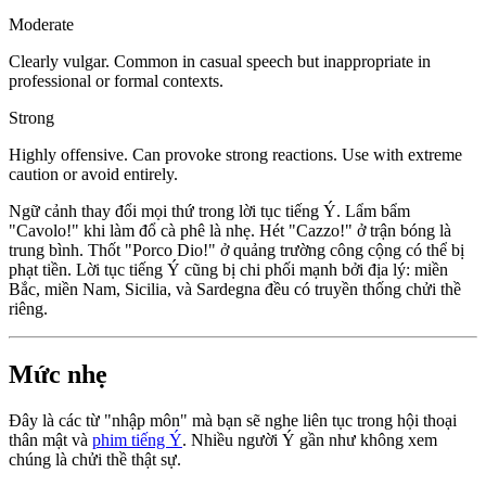
Moderate
Clearly vulgar. Common in casual speech but inappropriate in
professional or formal contexts.
Strong
Highly offensive. Can provoke strong reactions. Use with extreme
caution or avoid entirely.
Ngữ cảnh thay đổi mọi thứ trong lời tục tiếng Ý. Lẩm bẩm
"Cavolo!" khi làm đổ cà phê là nhẹ. Hét "Cazzo!" ở trận bóng là
trung bình. Thốt "Porco Dio!" ở quảng trường công cộng có thể bị
phạt tiền. Lời tục tiếng Ý cũng bị chi phối mạnh bởi địa lý: miền
Bắc, miền Nam, Sicilia, và Sardegna đều có truyền thống chửi thề
riêng.
Mức nhẹ
Đây là các từ "nhập môn" mà bạn sẽ nghe liên tục trong hội thoại
thân mật và
phim tiếng Ý
. Nhiều người Ý gần như không xem
chúng là chửi thề thật sự.