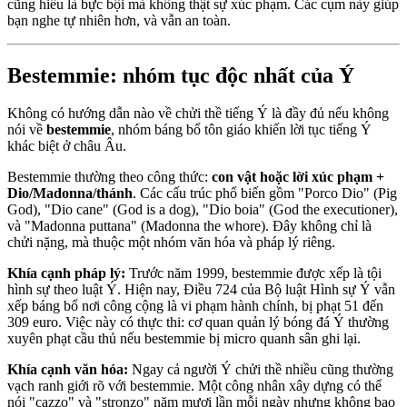
cũng hiểu là bực bội mà không thật sự xúc phạm. Các cụm này giúp
bạn nghe tự nhiên hơn, và vẫn an toàn.
Bestemmie: nhóm tục độc nhất của Ý
Không có hướng dẫn nào về chửi thề tiếng Ý là đầy đủ nếu không
nói về
bestemmie
, nhóm báng bổ tôn giáo khiến lời tục tiếng Ý
khác biệt ở châu Âu.
Bestemmie thường theo công thức:
con vật hoặc lời xúc phạm +
Dio/Madonna/thánh
. Các cấu trúc phổ biến gồm "Porco Dio" (Pig
God), "Dio cane" (God is a dog), "Dio boia" (God the executioner),
và "Madonna puttana" (Madonna the whore). Đây không chỉ là
chửi nặng, mà thuộc một nhóm văn hóa và pháp lý riêng.
Khía cạnh pháp lý:
Trước năm 1999, bestemmie được xếp là tội
hình sự theo luật Ý. Hiện nay, Điều 724 của Bộ luật Hình sự Ý vẫn
xếp báng bổ nơi công cộng là vi phạm hành chính, bị phạt 51 đến
309 euro. Việc này có thực thi: cơ quan quản lý bóng đá Ý thường
xuyên phạt cầu thủ nếu bestemmie bị micro quanh sân ghi lại.
Khía cạnh văn hóa:
Ngay cả người Ý chửi thề nhiều cũng thường
vạch ranh giới rõ với bestemmie. Một công nhân xây dựng có thể
nói "cazzo" và "stronzo" năm mươi lần mỗi ngày nhưng không bao