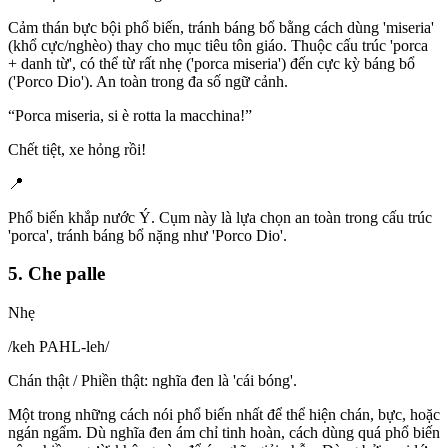
Cảm thán bực bội phổ biến, tránh báng bổ bằng cách dùng 'miseria'
(khổ cực/nghèo) thay cho mục tiêu tôn giáo. Thuộc cấu trúc 'porca
+ danh từ', có thể từ rất nhẹ ('porca miseria') đến cực kỳ báng bổ
('Porco Dio'). An toàn trong đa số ngữ cảnh.
“
Porca miseria, si è rotta la macchina!
”
Chết tiệt, xe hỏng rồi!
📍
Phổ biến khắp nước Ý. Cụm này là lựa chọn an toàn trong cấu trúc
'porca', tránh báng bổ nặng như 'Porco Dio'.
5. Che palle
Nhẹ
/
keh PAHL-leh
/
Chán thật / Phiền thật: nghĩa đen là 'cái bóng'.
Một trong những cách nói phổ biến nhất để thể hiện chán, bực, hoặc
ngán ngẩm. Dù nghĩa đen ám chỉ tinh hoàn, cách dùng quá phổ biến