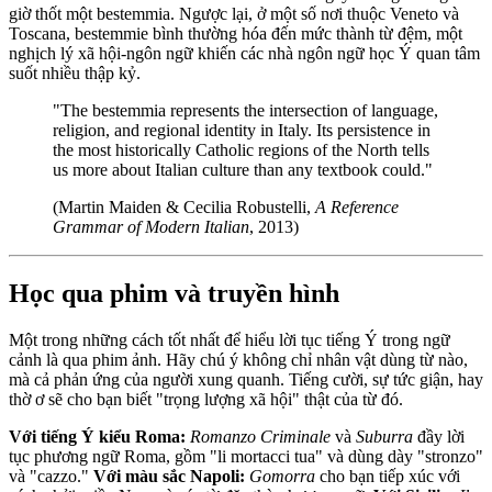
giờ thốt một bestemmia. Ngược lại, ở một số nơi thuộc Veneto và
Toscana, bestemmie bình thường hóa đến mức thành từ đệm, một
nghịch lý xã hội-ngôn ngữ khiến các nhà ngôn ngữ học Ý quan tâm
suốt nhiều thập kỷ.
"The bestemmia represents the intersection of language,
religion, and regional identity in Italy. Its persistence in
the most historically Catholic regions of the North tells
us more about Italian culture than any textbook could."
(Martin Maiden & Cecilia Robustelli,
A Reference
Grammar of Modern Italian
, 2013)
Học qua phim và truyền hình
Một trong những cách tốt nhất để hiểu lời tục tiếng Ý trong ngữ
cảnh là qua phim ảnh. Hãy chú ý không chỉ nhân vật dùng từ nào,
mà cả phản ứng của người xung quanh. Tiếng cười, sự tức giận, hay
thờ ơ sẽ cho bạn biết "trọng lượng xã hội" thật của từ đó.
Với tiếng Ý kiểu Roma:
Romanzo Criminale
và
Suburra
đầy lời
tục phương ngữ Roma, gồm "li mortacci tua" và dùng dày "stronzo"
và "cazzo."
Với màu sắc Napoli:
Gomorra
cho bạn tiếp xúc với