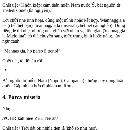
Chết tiệt / Khốn kiếp: cảm thán miền Nam nước Ý, bắt nguồn từ
'maledizione' (lời nguyền).
Lời chửi nhẹ linh hoạt, dùng một mình hoặc kết hợp. 'Mannaggia a
te' (chết tiệt bạn), 'mannaggia la miseria' (chết tiệt cái nghèo). Dùng
riêng lẻ thì nhẹ, nhưng nếu ghép với nhân vật tôn giáo ('mannaggia
la Madonna') có thể chuyển sang mức trung bình hoặc nặng, tùy
ngữ cảnh.
“
Mannaggia, ho perso il treno!
”
Chết tiệt, tôi lỡ tàu rồi!
📍
Bắt nguồn từ miền Nam (Napoli, Campania) nhưng nay dùng toàn
quốc. Gặp nhiều hơn ở phía nam Roma.
4. Porca miseria
Nhẹ
/
POHR-kah mee-ZEH-ree-ah
/
Chết tiệt / Trời đất ơi: nghĩa đen là 'khổ sở như heo'.