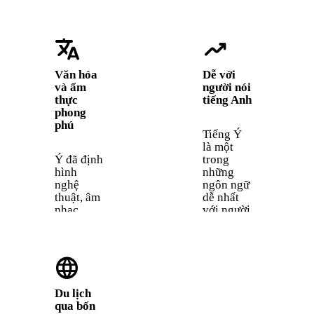
translate
trending_up
Văn hóa
Dễ với
và ẩm
người nói
thực
tiếng Anh
phong
phú
Tiếng Ý
là một
Ý đã định
trong
hình
những
nghệ
ngôn ngữ
thuật, âm
dễ nhất
nhạc,
với người
kiến trúc
nói tiếng
và ẩm
Anh. FSI
thực
ước tính
language
phương
chỉ cần
Tây. Nói
600 giờ
tiếng Ý
để đạt
Du lịch
giúp bạn
mức
qua bốn
trải
thành