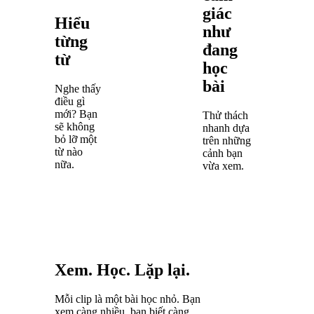
giác
Hiểu
như
từng
đang
từ
học
bài
Nghe thấy
điều gì
mới? Bạn
Thử thách
sẽ không
nhanh dựa
bỏ lỡ một
trên những
từ nào
cảnh bạn
nữa.
vừa xem.
Xem. Học. Lặp lại.
Mỗi clip là một bài học nhỏ. Bạn
xem càng nhiều, bạn biết càng