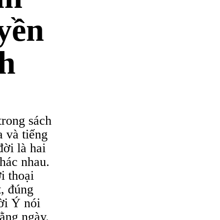
yền
h
trong sách
 và tiếng
ời là hai
hác nhau.
i thoại
t, đúng
ời Ý nói
ằng ngày.