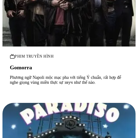
PHIM TRUYỀN HÌNH
Gomorra
Phương ngữ Napoli mộc mạc pha với tiếng Ý chuẩn, rất hợp để
nghe giọng vùng miền thực sự звуч như thế nào.