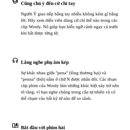
school
Cũng chú ý đến cử chỉ tay
Người Ý giao tiếp bằng tay nhiều không kém gì bằng
lời. Hãy xem diễn viên dùng cử chỉ thế nào trong các
clip Wordy. Nó giúp bạn hiểu ngữ cảnh ngay cả trước
khi bắt được từng từ.
headphones
Lắng nghe phụ âm kép
Sự khác nhau giữa "pena" (lòng thương hại) và
"penna" (bút) nằm ở chữ N được nhân đôi. Các đoạn
clip phim của Wordy làm những khác biệt này trở nên
rõ ràng, vì bạn nghe chúng trong câu tự nhiên và có
thể chạm vào bất kỳ từ nào để so sánh.
auto_stories
Bắt đầu với phim hài