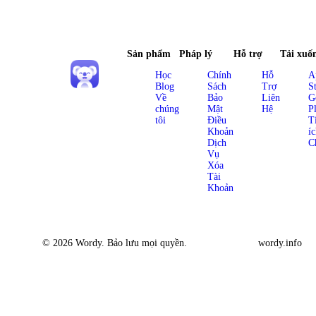
Sản phẩm
Pháp lý
Hỗ trợ
Tải xuố
Học
Chính
Hỗ
A
Blog
Sách
Trợ
S
Về
Bảo
Liên
G
chúng
Mật
Hệ
P
tôi
Điều
T
Khoản
í
Dịch
C
Vụ
Xóa
Tài
Khoản
© 2026 Wordy. Bảo lưu mọi quyền.
wordy.info