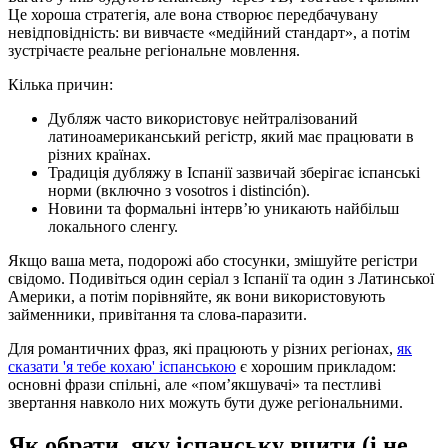
Це хороша стратегія, але вона створює передбачувану
невідповідність: ви вивчаєте «медійний стандарт», а потім
зустрічаєте реальне регіональне мовлення.
Кілька причин:
Дубляж часто використовує нейтралізований
латиноамериканський регістр, який має працювати в
різних країнах.
Традиція дубляжу в Іспанії зазвичай зберігає іспанські
норми (включно з vosotros і distinción).
Новини та формальні інтерв’ю уникають найбільш
локального сленгу.
Якщо ваша мета, подорожі або стосунки, змішуйте регістри
свідомо. Подивіться один серіал з Іспанії та один з Латинської
Америки, а потім порівняйте, як вони використовують
займенники, привітання та слова-паразити.
Для романтичних фраз, які працюють у різних регіонах,
як
сказати 'я тебе кохаю' іспанською
є хорошим прикладом:
основні фрази спільні, але «пом’якшувачі» та пестливі
звертання навколо них можуть бути дуже регіональними.
Як обрати, яку іспанську вчити (і не