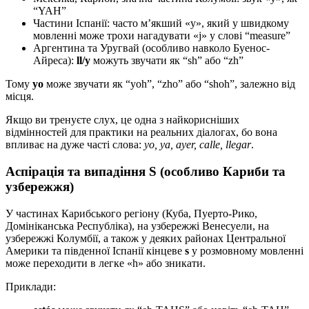
“YAH”
Частини Іспанії: часто м’якший «y», який у швидкому
мовленні може трохи нагадувати «j» у слові “measure”
Аргентина та Уругвай (особливо навколо Буенос-
Айреса):
ll/y
можуть звучати як “sh” або “zh”
Тому
yo
може звучати як “yoh”, “zho” або “shoh”, залежно від
місця.
Якщо ви тренуєте слух, це одна з найкорисніших
відмінностей для практики на реальних діалогах, бо вона
впливає на дуже часті слова:
yo, ya, ayer, calle, llegar
.
Аспірація та випадіння S (особливо Кариби та
узбережжя)
У частинах Карибського регіону (Куба, Пуерто-Рико,
Домініканська Республіка), на узбережжі Венесуели, на
узбережжі Колумбії, а також у деяких районах Центральної
Америки та південної Іспанії кінцеве
s
у розмовному мовленні
може переходити в легке «h» або зникати.
Приклади: