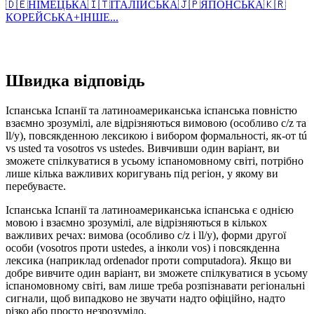
🇩🇪
НІМЕЦЬКА
🇮🇹
ІТАЛІЙСЬКА
🇯🇵
ЯПОНСЬКА
🇰🇷
КОРЕЙСЬКА
+
ІНШЕ...
Швидка відповідь
Іспанська Іспанії та латиноамериканська іспанська повністю
взаємно зрозумілі, але відрізняються вимовою (особливо c/z та
ll/y), повсякденною лексикою і вибором формальності, як-от tú
vs usted та vosotros vs ustedes. Вивчивши один варіант, ви
зможете спілкуватися в усьому іспаномовному світі, потрібно
лише кілька важливих коригувань під регіон, у якому ви
перебуваєте.
Іспанська Іспанії та латиноамериканська іспанська є однією
мовою і взаємно зрозумілі, але відрізняються в кількох
важливих речах: вимова (особливо c/z і ll/y), форми другої
особи (vosotros проти ustedes, а інколи vos) і повсякденна
лексика (наприклад ordenador проти computadora). Якщо ви
добре вивчите один варіант, ви зможете спілкуватися в усьому
іспаномовному світі, вам лише треба розпізнавати регіональні
сигнали, щоб випадково не звучати надто офіційно, надто
різко або просто незрозуміло.