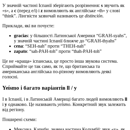
У значній частині Іспанії зберігають розрізнення:
s
звучить як
«s», а
c
(перед e/i) і
z
вимовляють як англійське «th» у слові
“think”. Лінгвісти зазвичай називають це
distinción
.
Приклади, які ви почуєте:
gracias
: у більшості Латинської Америки “GRAH-syahs”,
у значній частині Іспанії ближче до “GRAH-thyahs”
cena
: “SEH-nah” проти “THEH-nah”
zapato
: “sah-PAH-toh” проти “thah-PAH-toh”
Це не «краща» іспанська, це просто інша звукова система.
Сприймайте це так само, як те, що британська та
американська англійська по-різному вимовляють деякі
голосні.
Yeísmo і багато варіантів ll / y
І в Іспанії, і в Латинській Америці багато людей вимовляють
ll
і
y
однаково. Це називають
yeísmo
. Конкретний звук залежить
від регіону.
Поширені схеми:
Мексика, Кариби, значна частина Колумбії: звук «y», як