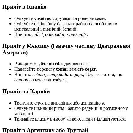
Приліт в Іспанію
Очікуйте
vosotros
з друзями та ровесниками.
Очікуйте distinción у багатьох районах, особливо в
центральній і північній Іспанії.
Вивчіть:
móvil, ordenador, zumo, vale
.
Приліт у Мексику (і значну частину Центральної
Америки)
Використовуйте
ustedes
для «ви всі».
Надавайте перевагу
tomar
замість
coger
.
Вивчіть:
celular, computadora, jugo
, і будьте готові, що
camión
означає «автобус».
Приліт на Кариби
Тренуйте слух на випадіння або аспірацію
s
.
Очікуйте швидкий ритм і багато редукції в розмовному
мовленні.
Тримайте власну вимову чіткою, люди підлаштуються.
Приліт в Аргентину або Уругвай