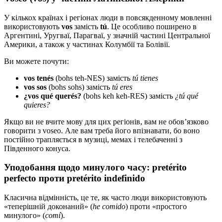
У кількох країнах і регіонах люди в повсякденному мовленні
використовують
vos
замість
tú
. Це особливо поширено в
Аргентині, Уругваї, Парагваї, у значній частині Центральної
Америки, а також у частинах Колумбії та Болівії.
Ви можете почути:
vos tenés
(bohs teh-NES) замість
tú tienes
vos sos
(bohs sohs) замість
tú eres
¿vos qué querés?
(bohs keh keh-RES) замість
¿tú qué
quieres?
Якщо ви не вчите мову для цих регіонів, вам не обов’язково
говорити з voseo. Але вам треба його впізнавати, бо воно
постійно трапляється в музиці, мемах і телебаченні з
Південного конуса.
Уподобання щодо минулого часу: pretérito
perfecto проти pretérito indefinido
Класична відмінність, це те, як часто люди використовують
«теперішній доконаний» (
he comido
) проти «простого
минулого» (
comí
).