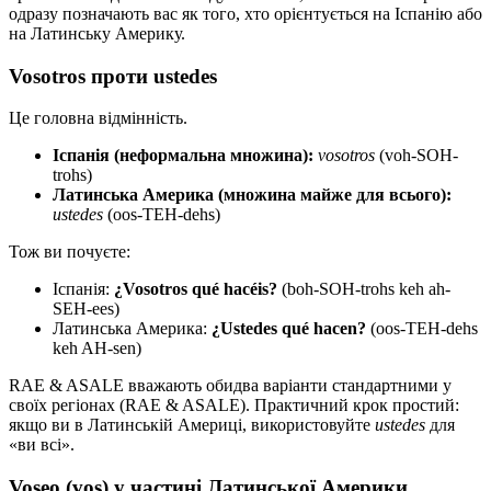
одразу позначають вас як того, хто орієнтується на Іспанію або
на Латинську Америку.
Vosotros проти ustedes
Це головна відмінність.
Іспанія (неформальна множина):
vosotros
(voh-SOH-
trohs)
Латинська Америка (множина майже для всього):
ustedes
(oos-TEH-dehs)
Тож ви почуєте:
Іспанія:
¿Vosotros qué hacéis?
(boh-SOH-trohs keh ah-
SEH-ees)
Латинська Америка:
¿Ustedes qué hacen?
(oos-TEH-dehs
keh AH-sen)
RAE & ASALE вважають обидва варіанти стандартними у
своїх регіонах (RAE & ASALE). Практичний крок простий:
якщо ви в Латинській Америці, використовуйте
ustedes
для
«ви всі».
Voseo (vos) у частині Латинської Америки