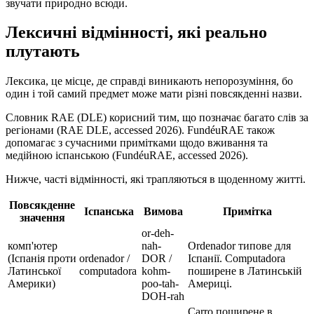
звучати природно всюди.
Лексичні відмінності, які реально
плутають
Лексика, це місце, де справді виникають непорозуміння, бо
один і той самий предмет може мати різні повсякденні назви.
Словник RAE (DLE) корисний тим, що позначає багато слів за
регіонами (RAE DLE, accessed 2026). FundéuRAE також
допомагає з сучасними примітками щодо вживання та
медійною іспанською (FundéuRAE, accessed 2026).
Нижче, часті відмінності, які трапляються в щоденному житті.
Повсякденне
Іспанська
Вимова
Примітка
значення
or-deh-
комп'ютер
nah-
Ordenador типове для
(Іспанія проти
ordenador /
DOR /
Іспанії. Computadora
Латинської
computadora
kohm-
поширене в Латинській
Америки)
poo-tah-
Америці.
DOH-rah
Carro поширене в