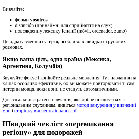
Вивчайте:
форми
vosotros
distinción (принаймні для сприйняття на слух)
повсякденну лексику Іспанії (móvil, ordenador, zumo)
Це одразу зменшить тертя, особливо в швидких групових
розмовах.
Якщо ваша ціль, одна країна (Мексика,
Аргентина, Колумбія)
Звужуйте фокус і копіюйте реальне мовлення. Тут навчання на
кліпах особливо ефективне, бо ви можете повторювати ті самі
патерни мовця, доки вони не стануть автоматичними.
Для загальної стратегії навчання, яка добре поєднується з
регіональним слуханням, дивіться
метод занурення у вивченні
мов
і
сторінку вивчення іспанської
.
Швидкий чекліст «перемикання
регіону» для подорожей