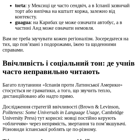
torta
: у Мексиці це часто сендвіч, а в Іспанії зазвичай
торт або випічка на кшталт коржа, залежно від
контексту.
guagua
: на Карибах це може означати автобус, а в
частині Анд може означати немовля.
Вам не треба заучувати кожен регіоналізм. Зосередьтеся на
тих, що пов’язані з подорожами, їжею та щоденними
справами.
Ввічливість і соціальний тон: де учнів
часто неправильно читають
Багато плутанини «Іспанія проти Латинської Америки»
стосується не граматики, а того, що звучить тепло,
дистанційовано або надто прямо.
Дослідження стратегій ввічливості (Brown & Levinson,
Politeness: Some Universals in Language Usage
, Cambridge
University Press) тут корисні: мовці постійно керують
«обличчям» через непрямість, звертання та пом’якшувачі.
Різновиди іспанської роблять це по-різному.