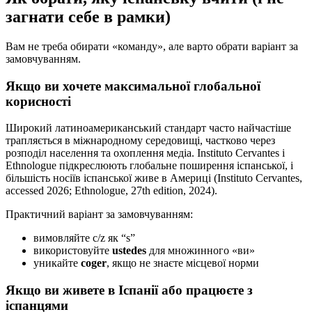
загнати себе в рамки)
Вам не треба обирати «команду», але варто обрати варіант за
замовчуванням.
Якщо ви хочете максимальної глобальної
корисності
Широкий латиноамериканський стандарт часто найчастіше
трапляється в міжнародному середовищі, частково через
розподіл населення та охоплення медіа. Instituto Cervantes і
Ethnologue підкреслюють глобальне поширення іспанської, і
більшість носіїв іспанської живе в Америці (Instituto Cervantes,
accessed 2026; Ethnologue, 27th edition, 2024).
Практичний варіант за замовчуванням:
вимовляйте c/z як “s”
використовуйте
ustedes
для множинного «ви»
уникайте
coger
, якщо не знаєте місцевої норми
Якщо ви живете в Іспанії або працюєте з
іспанцями