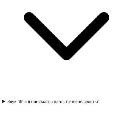
Звук 'th' в іспанській Іспанії, це шепелявість?