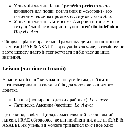
У значній частині Іспанії
pretérito perfecto
часто
вживають для подій, пов’язаних із «сьогодні» або
поточним часовим проміжком:
Hoy he visto a Ana.
У значній частині Латинської Америки в тій самій
ситуації частіше використовують
pretérito indefinido
:
Hoy vi a Ana.
Обидва варіанти правильні. Граматику детально описано в
граматиці RAE & ASALE, а для учнів ключове, розуміння: не
варто щоразу надто інтерпретувати вибір часу як інше
значення.
Leísmo (частіше в Іспанії)
У частинах Іспанії ви можете почути
le
там, де багато
латиноамериканців сказали б
lo
для чоловічого прямого
додатка.
Іспанія (поширено в деяких районах):
Le vi ayer.
Латинська Америка (частіше):
Lo vi ayer.
Це не випадковість. Це задокументований регіональний
патерн, і RAE обговорює, де він прийнятний, а де ні (RAE &
ASALE). Як учень, ви можете триматися
lo/la
і все одно