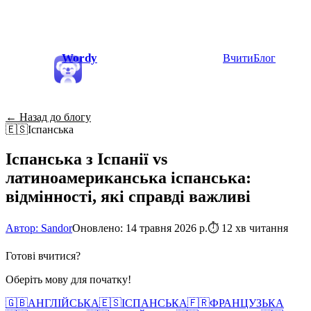
Wordy
Вчити
Блог
← Назад до блогу
🇪🇸
Іспанська
Іспанська з Іспанії vs
латиноамериканська іспанська:
відмінності, які справді важливі
Автор: Sandor
Оновлено: 14 травня 2026 р.
⏱
12 хв читання
Готові вчитися?
Оберіть мову для початку!
🇬🇧
АНГЛІЙСЬКА
🇪🇸
ІСПАНСЬКА
🇫🇷
ФРАНЦУЗЬКА