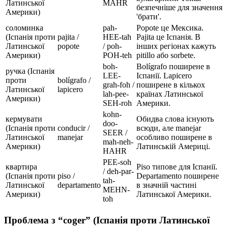
Латинської
MAHR
безпечніше для значення
Америки)
'брати'.
соломинка
pah-
Popote це Мексика.
(Іспанія проти
pajita /
HEE-tah
Pajita це Іспанія. В
Латинської
popote
/ poh-
інших регіонах кажуть
Америки)
POH-teh
pitillo або sorbete.
boh-
Bolígrafo поширене в
ручка (Іспанія
LEE-
Іспанії. Lapicero
проти
bolígrafo /
grah-foh /
поширене в кількох
Латинської
lapicero
lah-pee-
країнах Латинської
Америки)
SEH-roh
Америки.
kohn-
кермувати
Обидва слова існують
doo-
(Іспанія проти
conducir /
всюди, але manejar
SEER /
Латинської
manejar
особливо поширене в
mah-neh-
Америки)
Латинській Америці.
HAHR
PEE-soh
квартира
Piso типове для Іспанії.
/ deh-par-
(Іспанія проти
piso /
Departamento поширене
tah-
Латинської
departamento
в значній частині
MEHN-
Америки)
Латинської Америки.
toh
Проблема з “coger” (Іспанія проти Латинської