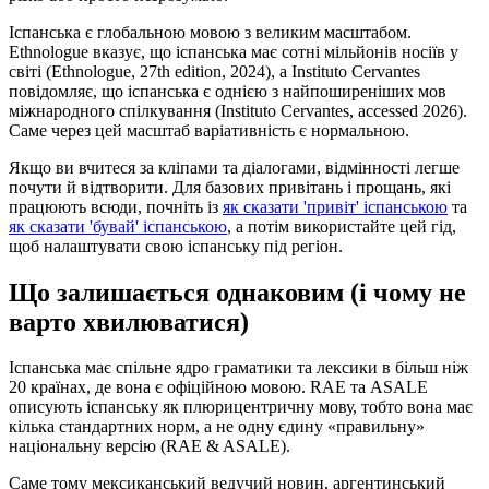
Іспанська є глобальною мовою з великим масштабом.
Ethnologue вказує, що іспанська має сотні мільйонів носіїв у
світі (Ethnologue, 27th edition, 2024), а Instituto Cervantes
повідомляє, що іспанська є однією з найпоширеніших мов
міжнародного спілкування (Instituto Cervantes, accessed 2026).
Саме через цей масштаб варіативність є нормальною.
Якщо ви вчитеся за кліпами та діалогами, відмінності легше
почути й відтворити. Для базових привітань і прощань, які
працюють всюди, почніть із
як сказати 'привіт' іспанською
та
як сказати 'бувай' іспанською
, а потім використайте цей гід,
щоб налаштувати свою іспанську під регіон.
Що залишається однаковим (і чому не
варто хвилюватися)
Іспанська має спільне ядро граматики та лексики в більш ніж
20 країнах, де вона є офіційною мовою. RAE та ASALE
описують іспанську як плюрицентричну мову, тобто вона має
кілька стандартних норм, а не одну єдину «правильну»
національну версію (RAE & ASALE).
Саме тому мексиканський ведучий новин, аргентинський