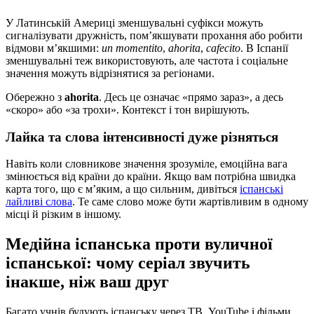
У Латинській Америці зменшувальні суфікси можуть
сигналізувати дружність, пом’якшувати прохання або робити
відмови м’якшими:
un momentito
,
ahorita
,
cafecito
. В Іспанії
зменшувальні теж використовують, але частота і соціальне
значення можуть відрізнятися за регіонами.
Обережно з
ahorita
. Десь це означає «прямо зараз», а десь
«скоро» або «за трохи». Контекст і тон вирішують.
Лайка та слова інтенсивності дуже різняться
Навіть коли словникове значення зрозуміле, емоційна вага
змінюється від країни до країни. Якщо вам потрібна швидка
карта того, що є м’яким, а що сильним, дивіться
іспанські
лайливі слова
. Те саме слово може бути жартівливим в одному
місці й різким в іншому.
Медійна іспанська проти вуличної
іспанської: чому серіал звучить
інакше, ніж ваш друг
Багато учнів будують іспанську через ТВ, YouTube і фільми.