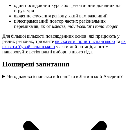
один послідовний курс або граматичний довідник для
структури
щоденне слухання регіону, який вам важливий
цілеспрямований повтор частих регіональних
перемикачів, як-от
ustedes
,
móvil/celular
і
tomar/coger
Для більшої кількості повсякденних основ, які працюють у
різних регіонах, тримайте
як сказати 'привіт' іспанською
та
як
сказати 'бувай' іспанською
у активній ротації, а потім
нашаровуйте регіональні вибори з цього гіда.
Поширені запитання
Чи однакова іспанська в Іспанії та в Латинській Америці?