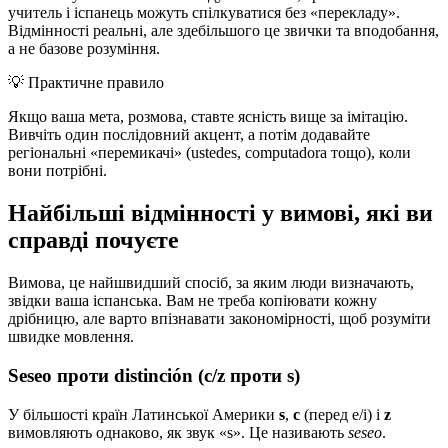
учитель і іспанець можуть спілкуватися без «перекладу».
Відмінності реальні, але здебільшого це звички та вподобання,
а не базове розуміння.
💡
Практичне правило
Якщо ваша мета, розмова, ставте ясність вище за імітацію.
Вивчіть один послідовний акцент, а потім додавайте
регіональні «перемикачі» (ustedes, computadora тощо), коли
вони потрібні.
Найбільші відмінності у вимові, які ви
справді почуєте
Вимова, це найшвидший спосіб, за яким люди визначають,
звідки ваша іспанська. Вам не треба копіювати кожну
дрібницю, але варто впізнавати закономірності, щоб розуміти
швидке мовлення.
Seseo проти distinción (c/z проти s)
У більшості країн Латинської Америки
s
,
c
(перед e/i) і
z
вимовляють однаково, як звук «s». Це називають
seseo
.