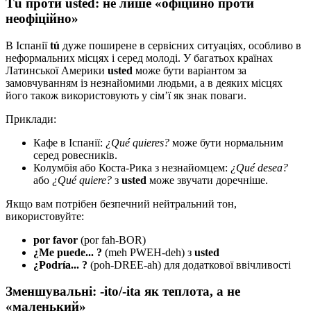
Tú проти usted: не лише «офіційно проти
неофіційно»
В Іспанії
tú
дуже поширене в сервісних ситуаціях, особливо в
неформальних місцях і серед молоді. У багатьох країнах
Латинської Америки
usted
може бути варіантом за
замовчуванням із незнайомими людьми, а в деяких місцях
його також використовують у сім’ї як знак поваги.
Приклади:
Кафе в Іспанії:
¿Qué quieres?
може бути нормальним
серед ровесників.
Колумбія або Коста-Рика з незнайомцем:
¿Qué desea?
або
¿Qué quiere?
з
usted
може звучати доречніше.
Якщо вам потрібен безпечний нейтральний тон,
використовуйте:
por favor
(por fah-BOR)
¿Me puede... ?
(meh PWEH-deh) з
usted
¿Podría... ?
(poh-DREE-ah) для додаткової ввічливості
Зменшувальні: -ito/-ita як теплота, а не
«маленький»