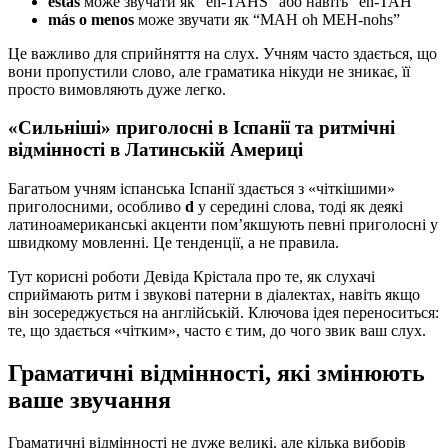
estás
може звучати як “eh-TAHS” або навіть “eh-TAH”
más o menos
може звучати як “MAH oh MEH-nohs”
Це важливо для сприйняття на слух. Учням часто здається, що
вони пропустили слово, але граматика нікуди не зникає, її
просто вимовляють дуже легко.
«Сильніші» приголосні в Іспанії та ритмічні
відмінності в Латинській Америці
Багатьом учням іспанська Іспанії здається з «чіткішими»
приголосними, особливо
d
у середині слова, тоді як деякі
латиноамериканські акценти пом’якшують певні приголосні у
швидкому мовленні. Це тенденції, а не правила.
Тут корисні роботи Девіда Крістала про те, як слухачі
сприймають ритм і звукові патерни в діалектах, навіть якщо
він зосереджується на англійській. Ключова ідея переноситься:
те, що здається «чітким», часто є тим, до чого звик ваш слух.
Граматичні відмінності, які змінюють
ваше звучання
Граматичні відмінності не дуже великі, але кілька виборів