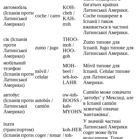
багатьох країнах
автомобіль
KOH-
Латинської Америки.
(Іспанія проти
cheh /
coche / carro
Coche поширене в
Латинської
KAH-
Іспанії і також
Америки)
rroh
вживається в частині
Латинської Америки.
сік (Іспанія
THOO-
Zumo типове для
проти
moh /
zumo / jugo
Іспанії. Jugo типове для
Латинської
HOO-
Латинської Америки.
Америки)
goh
мобільний
MOH-
Móvil типове для
телефон
móvil /
beel /
Іспанії. Celular типове
(Іспанія проти
celular
seh-loo-
для Латинської
Латинської
LAHR
Америки.
Америки)
Camión може означати
автобус
ow-toh-
'автобус' у Мексиці, але
(Іспанія проти
autobús /
BOOSS /
в Іспанії camión
Латинської
camión
kah-
зазвичай означає
Америки)
MYOHN
'вантажівка'.
У значній частині
їхати
Латинської Америки
(транспортом)
koh-HER
coger може бути
(Іспанія проти
coger / tomar
/ toh-
вульгарним. Tomar