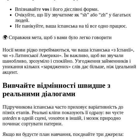
Впізнавайте
vos
і його дієслівні форми.
Очікуйте, що ll/y звучатиме як “sh” або “zh” у багатьох
людей.
Не панікуйте, ваша іспанська на tú все одно працює.
🌍
Справжня мета, щоб з вами було легко говорити
Носії мови рідко переймаються, чи ваша іспанська «з Іспанії»,
чи «з Латинської Америки». Їм важливо, щоб ви звучали
шанобливо, зрозуміло і спокійно. Узгодження займенників і
уникання кількох «заряджених» слів дає більше, ніж ідеальний
акцент.
Вивчайте відмінності швидше з
реальними діалогами
Підручникова іспанська часто приховує варіативність до
пізніх етапів. Реальні кліпи показують її одразу: ви чуєте
ustedes
в одній сцені,
vosotros
в іншій, і мозок природно
починає сортувати патерни.
Якщо ви будуєте план навчання, поєднайте три джерела: