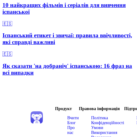
10 найкращих фільмів і серіалів для вивчення
іспанської
🇪🇸
Іспанський етикет і звичаї: правила ввічливості,
які справді важливі
🇪🇸
Як сказати 'на добраніч' іспанською: 16 фраз на
всі випадки
Продукт
Правова інформація
Підтр
Вчити
Політика
Блог
Конфіденційності
Про
Умови
нас
Використання