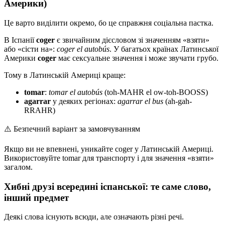
Америки)
Це варто виділити окремо, бо це справжня соціальна пастка.
В Іспанії
coger
є звичайним дієсловом зі значенням «взяти»
або «сісти на»:
coger el autobús
. У багатьох країнах Латинської
Америки
coger
має сексуальне значення і може звучати грубо.
Тому в Латинській Америці краще:
tomar
:
tomar el autobús
(toh-MAHR el ow-toh-BOOSS)
agarrar
у деяких регіонах:
agarrar el bus
(ah-gah-
RRAHR)
⚠️
Безпечний варіант за замовчуванням
Якщо ви не впевнені, уникайте coger у Латинській Америці.
Використовуйте tomar для транспорту і для значення «взяти»
загалом.
Хибні друзі всередині іспанської: те саме слово,
інший предмет
Деякі слова існують всюди, але означають різні речі.