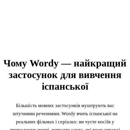
Чому Wordy — найкращий
застосунок для вивчення
іспанської
Більшість мовних застосунків муштрують вас
штучними реченнями. Wordy вчить іспанської на
реальних фільмах і серіалах: ви чуєте носіїв у
природному темпі, вивчаєте слова, які вони справді