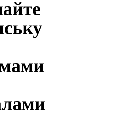
чайте
нську
ьмами
алами