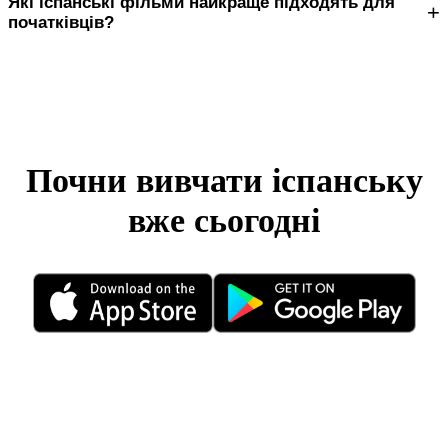
Які іспанські фільми найкраще підходять для
+
початківців?
Почни вивчати іспанську
вже сьогодні