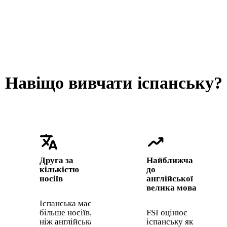
Навіщо вивчати іспанську?
translate
trending_up
Друга за
Найближча
кількістю
до
носіїв
англійської
велика мова
Іспанська має
більше носіїв,
FSI оцінює
ніж англійська.
іспанську як