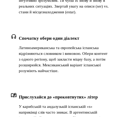
інтуїтивно зрозумілим. Ти чуєш їх знову й знову в
реальних ситуаціях. Звертай увагу на описи (ser) vs.
стани й місцезнаходження (estar).
headphones
Спочатку обери один діалект
Латиноамериканська та європейська іспанська
відрізняються словником і вимовою. Обери контент
з одного регіону, щоб закласти міцну базу, а потім
розширюйся. Мексиканський варіант іспанської
розуміють найчастіше.
auto_stories
Прислухайся до «проковтнутих» літер
У карибській та андалузькій іспанській «s»
наприкінці слів часто зникає. В аргентинській