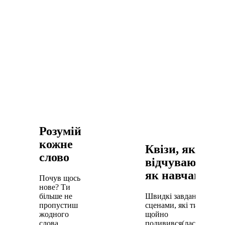
Розумій
кожне
Квізи, які не
слово
відчуваються
як навчання
Почув щось
нове? Ти
більше не
Швидкі завдання за
пропустиш
сценами, які ти
жодного
щойно
слова.
подивився(лася).