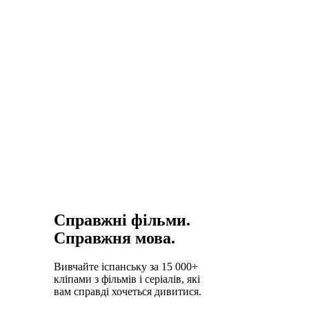
і Narcos
довели, що
контент
іспанською
приваблює
аудиторію по
всьому світу.
Справжні фільми.
Справжня мова.
Вивчайте іспанську за 15 000+
кліпами з фільмів і серіалів, які
вам справді хочеться дивитися.