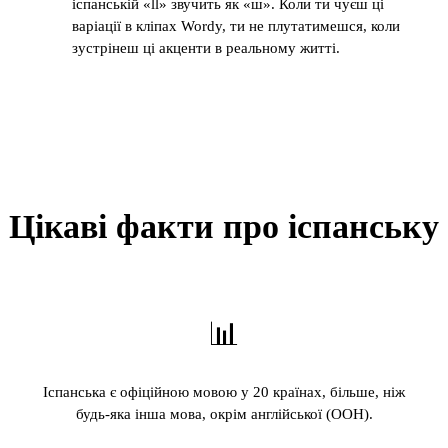
іспанській «ll» звучить як «ш». Коли ти чуєш ці
варіації в кліпах Wordy, ти не плутатимешся, коли
зустрінеш ці акценти в реальному житті.
Цікаві факти про іспанську
📊
Іспанська є офіційною мовою у 20 країнах, більше, ніж
будь-яка інша мова, окрім англійської (ООН).