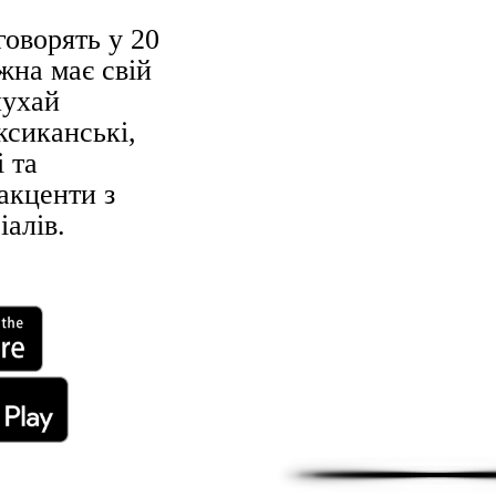
говорять у 20
ожна має свій
лухай
ксиканські,
 та
акценти з
іалів.