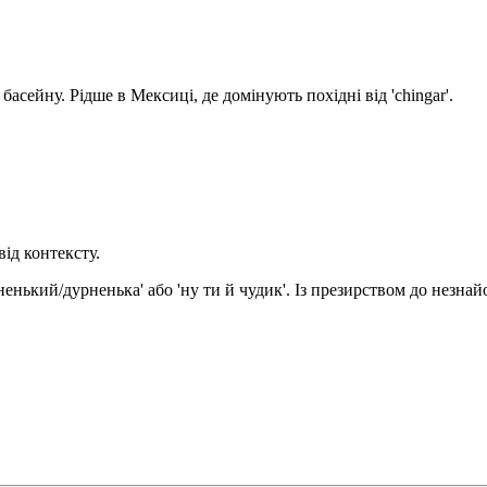
асейну. Рідше в Мексиці, де домінують похідні від 'chingar'.
ід контексту.
рненький/дурненька' або 'ну ти й чудик'. Із презирством до незн