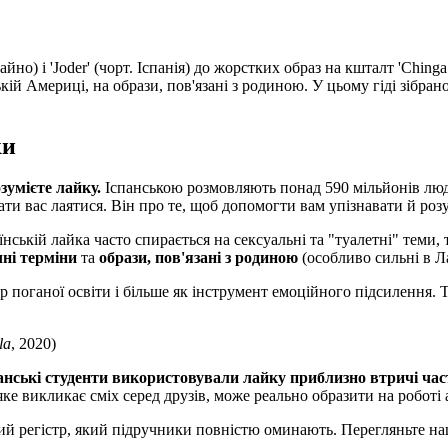
йно) і 'Joder' (чорт. Іспанія) до жорстких образ на кшталт 'Chinga
ькій Америці, на образи, пов'язані з родиною. У цьому гіді зібра
ки
зумієте лайку.
Іспанською розмовляють понад 590 мільйонів люде
вати вас лаятися. Він про те, щоб допомогти вам упізнавати й роз
їнській лайка часто спирається на сексуальні та "туалетні" теми,
чні терміни
та
образи, пов'язані з родиною
(особливо сильні в Л
поганої освіти і більше як інструмент емоційного підсилення. Т
la
, 2020)
анські студенти використовували лайку приблизно втричі ча
 яке викликає сміх серед друзів, може реально образити на роботі
ний регістр, який підручники повністю оминають. Перегляньте н