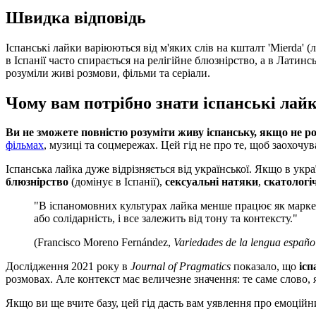
Швидка відповідь
Іспанські лайки варіюються від м'яких слів на кшталт 'Mierda' (ла
в Іспанії часто спирається на релігійне блюзнірство, а в Латинс
розуміли живі розмови, фільми та серіали.
Чому вам потрібно знати іспанські лай
Ви не зможете повністю розуміти живу іспанську, якщо не ро
фільмах
, музиці та соцмережах. Цей гід не про те, щоб заохочу
Іспанська лайка дуже відрізняється від української. Якщо в укра
блюзнірство
(домінує в Іспанії),
сексуальні натяки
,
скатологі
"В іспаномовних культурах лайка менше працює як маркер 
або солідарність, і все залежить від тону та контексту."
(Francisco Moreno Fernández,
Variedades de la lengua españo
Дослідження 2021 року в
Journal of Pragmatics
показало, що
ісп
розмовах. Але контекст має величезне значення: те саме слово,
Якщо ви ще вчите базу, цей гід дасть вам уявлення про емоцій