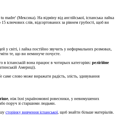
 tu madre' (Мексика). На відміну від англійської, іспанська лайка
но 15 ключових слів, відсортованих за рівнем грубості, щоб ви
й у світі, і лайка постійно звучить у неформальних розмовах,
уміти те, що ви неминуче почуєте.
 то в іспанській вона працює в чотирьох категоріях:
релігійне
атинській Америці).
е саме слово може виражати радість, злість, здивування
стіше
, ніж їхні україномовні ровесники, у невимушених
 або поруч зі старшими людьми.
ашу
сторінку вивчення іспанської
, щоб знайти більше матеріалів.