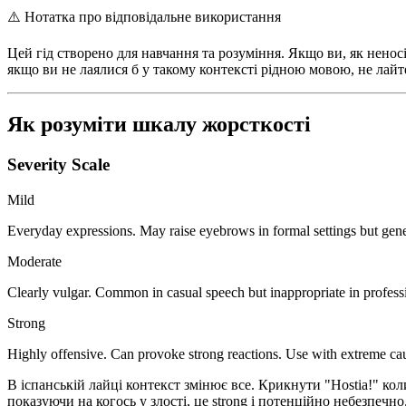
⚠️
Нотатка про відповідальне використання
Цей гід створено для навчання та розуміння. Якщо ви, як ненос
якщо ви не лаялися б у такому контексті рідною мовою, не лайт
Як розуміти шкалу жорсткості
Severity Scale
Mild
Everyday expressions. May raise eyebrows in formal settings but gene
Moderate
Clearly vulgar. Common in casual speech but inappropriate in professi
Strong
Highly offensive. Can provoke strong reactions. Use with extreme caut
В іспанській лайці контекст змінює все. Крикнути "Hostia!" коли
показуючи на когось у злості, це strong і потенційно небезпечно