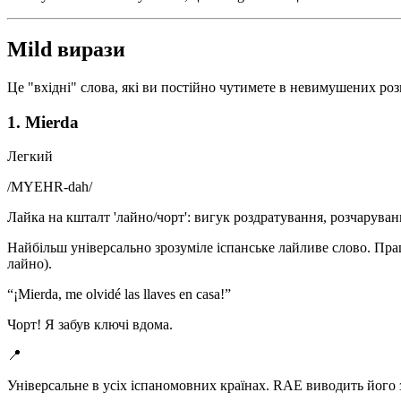
Mild вирази
Це "вхідні" слова, які ви постійно чутимете в невимушених ро
1. Mierda
Легкий
/
MYEHR-dah
/
Лайка на кшталт 'лайно/чорт': вигук роздратування, розчаруван
Найбільш універсально зрозуміле іспанське лайливе слово. Працює 
лайно).
“
¡Mierda, me olvidé las llaves en casa!
”
Чорт! Я забув ключі вдома.
📍
Універсальне в усіх іспаномовних країнах. RAE виводить його з