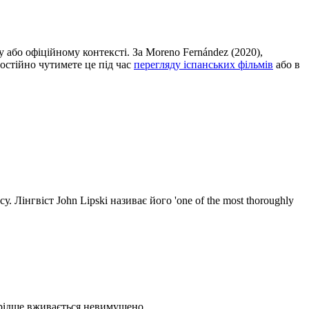
у або офіційному контексті. За Moreno Fernández (2020),
 постійно чутимете це під час
перегляду іспанських фільмів
або в
Лінгвіст John Lipski називає його 'one of the most thoroughly
о рідше вживається невимушено.