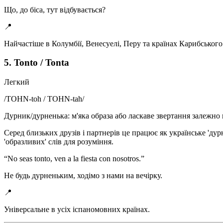
Що, до біса, тут відбувається?
📍
Найчастіше в Колумбії, Венесуелі, Перу та країнах Карибського б
5. Tonto / Tonta
Легкий
/
TOHN-toh / TOHN-tah
/
Дурник/дурненька: м'яка образа або ласкаве звертання залежно в
Серед близьких друзів і партнерів це працює як українське 'ду
'образливих' слів для розуміння.
“
No seas tonto, ven a la fiesta con nosotros.
”
Не будь дурненьким, ходімо з нами на вечірку.
📍
Універсальне в усіх іспаномовних країнах.