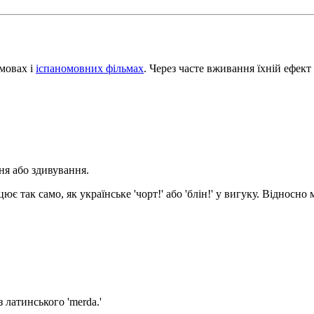
змовах і
іспаномовних фільмах
. Через часте вживання їхній ефек
ня або здивування.
так само, як українське 'чорт!' або 'блін!' у вигуку. Відносно м'
 латинського 'merda.'