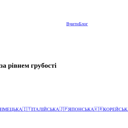
Вчити
Блог
за рівнем грубості
НІМЕЦЬКА
🇮🇹
ІТАЛІЙСЬКА
🇯🇵
ЯПОНСЬКА
🇰🇷
КОРЕЙСЬК