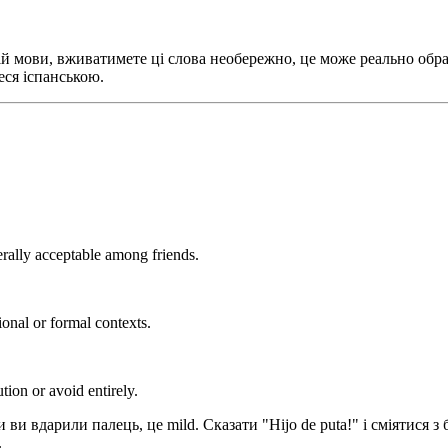
ій мови, вживатимете ці слова необережно, це може реально обра
еся іспанською.
rally acceptable among friends.
onal or formal contexts.
ion or avoid entirely.
 ви вдарили палець, це mild. Сказати "Hijo de puta!" і сміятися з
.