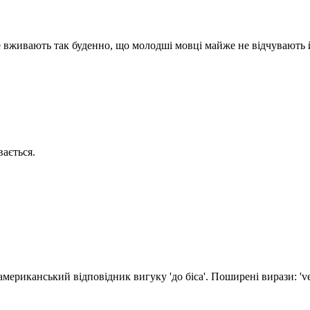
е вживають так буденно, що молодші мовці майже не відчувають й
ається.
иканський відповідник вигуку 'до біса'. Поширені вирази: 'vete al