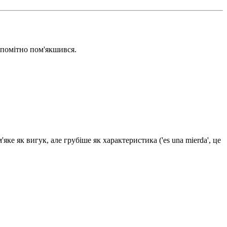
т помітно пом'якшився.
яке як вигук, але грубіше як характеристика ('es una mierda', це