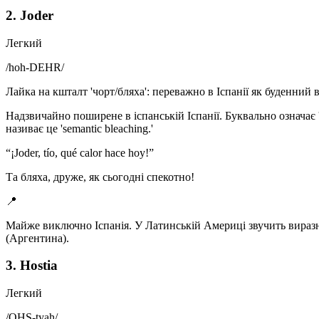
2. Joder
Легкий
/
hoh-DEHR
/
Лайка на кшталт 'чорт/бляха': переважно в Іспанії як буденний 
Надзвичайно поширене в іспанській Іспанії. Буквально означає '
називає це 'semantic bleaching.'
“
¡Joder, tío, qué calor hace hoy!
”
Та бляха, друже, як сьогодні спекотно!
📍
Майже виключно Іспанія. У Латинській Америці звучить виразно 
(Аргентина).
3. Hostia
Легкий
/
OHS-tyah
/