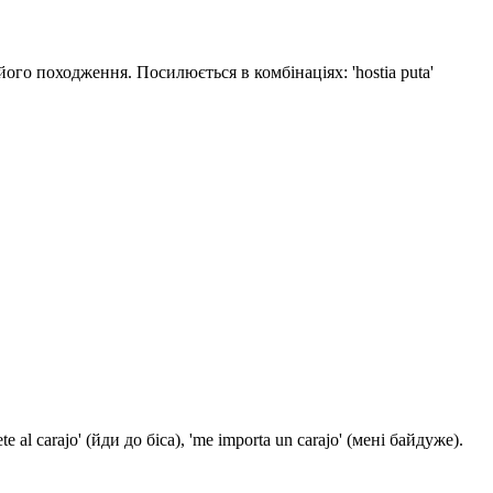
ого походження. Посилюється в комбінаціях: 'hostia puta'
 carajo' (йди до біса), 'me importa un carajo' (мені байдуже).