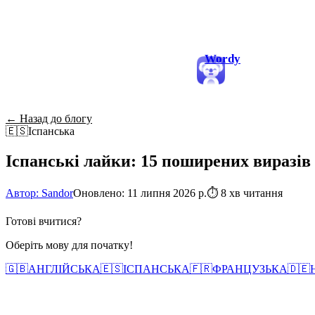
Wordy
← Назад до блогу
🇪🇸
Іспанська
Іспанські лайки: 15 поширених виразів 
Автор: Sandor
Оновлено: 11 липня 2026 р.
⏱
8 хв читання
Готові вчитися?
Оберіть мову для початку!
🇬🇧
АНГЛІЙСЬКА
🇪🇸
ІСПАНСЬКА
🇫🇷
ФРАНЦУЗЬКА
🇩🇪