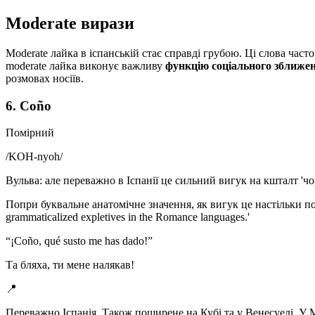
Moderate вирази
Moderate лайка в іспанській стає справді грубою. Ці слова част
moderate лайка виконує важливу
функцію соціального зближе
розмовах носіїв.
6. Coño
Помірний
/
KOH-nyoh
/
Вульва: але переважно в Іспанії це сильний вигук на кшталт 'чорт
Попри буквальне анатомічне значення, як вигук це настільки пош
grammaticalized expletives in the Romance languages.'
“
¡Coño, qué susto me has dado!
”
Та бляха, ти мене налякав!
📍
Переважно Іспанія. Також поширене на Кубі та у Венесуелі. У 