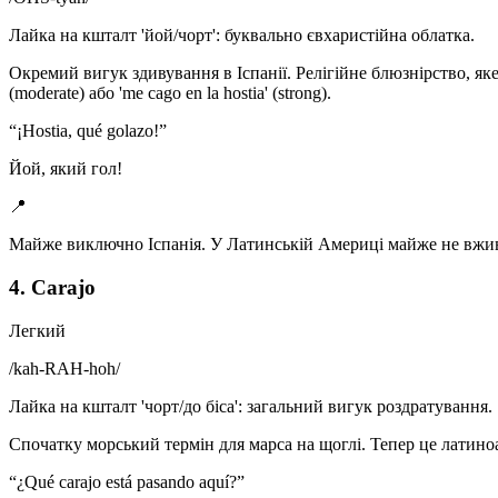
Лайка на кшталт 'йой/чорт': буквально євхаристійна облатка.
Окремий вигук здивування в Іспанії. Релігійне блюзнірство, як
(moderate) або 'me cago en la hostia' (strong).
“
¡Hostia, qué golazo!
”
Йой, який гол!
📍
Майже виключно Іспанія. У Латинській Америці майже не вжив
4. Carajo
Легкий
/
kah-RAH-hoh
/
Лайка на кшталт 'чорт/до біса': загальний вигук роздратування.
Спочатку морський термін для марса на щоглі. Тепер це латиноамер
“
¿Qué carajo está pasando aquí?
”