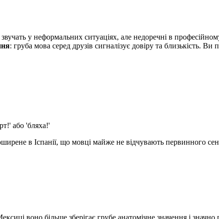
о звучать у неформальних ситуаціях, але недоречні в професійном
ння
: груба мова серед друзів сигналізує довіру та близькість. Ви
!' або 'бляха!'
ирене в Іспанії, що мовці майже не відчувають первинного сенсу. 
Мексиці воно більше зберігає грубе анатомічне значення і значн