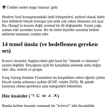
🌍
Ünlüler neden başta 'tutarsız' gelir
Modern Seul konuşmasındaki ünlü birleşmeleri, tarihsel olarak farklı
bazı ünlülerin birçok konuşur için artık çok yakın olmasına yol açar.
Bu, Hangıl’ın kusuru değil, normal bir dil değişimidir. Yazım çoğu
zaman eski ayrımları korur. Bu da farklı biçimler arasında kelime
ailelerini tanımana yardım eder.
14 temel ünsüz (ve hedeflemen gereken
ses)
Korece ünsüzler, İngilizcedeki gibi basit bir "ötümlü vs ötümsüz"
ayrımı değildir. Birçoğunu üçlü bir karşıtlıkla anlamak daha doğru
olur: düz, nefesli ve gergin.
King Sejong Institute Foundation bu karşıtlıkları erken öğretir çünkü
birçok yanlış anlamayı açıklar (KSIF, erişim 2026). İlk günde
kusursuz olman gerekmez ama kategorileri bilmelisin.
Düz ünsüzler (ㄱ ㄷ ㅂ ㅅ ㅈ)
Bunlar kelime başında yumuşak bir "k/t/p/s/j" gibi duyulabilir.