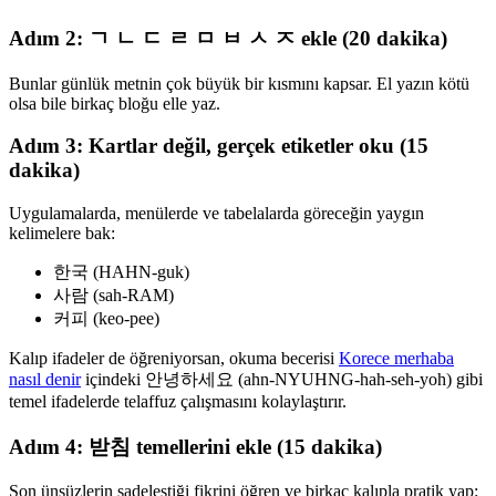
Adım 2: ㄱ ㄴ ㄷ ㄹ ㅁ ㅂ ㅅ ㅈ ekle (20 dakika)
Bunlar günlük metnin çok büyük bir kısmını kapsar. El yazın kötü
olsa bile birkaç bloğu elle yaz.
Adım 3: Kartlar değil, gerçek etiketler oku (15
dakika)
Uygulamalarda, menülerde ve tabelalarda göreceğin yaygın
kelimelere bak:
한국 (HAHN-guk)
사람 (sah-RAM)
커피 (keo-pee)
Kalıp ifadeler de öğreniyorsan, okuma becerisi
Korece merhaba
nasıl denir
içindeki 안녕하세요 (ahn-NYUHNG-hah-seh-yoh) gibi
temel ifadelerde telaffuz çalışmasını kolaylaştırır.
Adım 4: 받침 temellerini ekle (15 dakika)
Son ünsüzlerin sadeleştiği fikrini öğren ve birkaç kalıpla pratik yap: