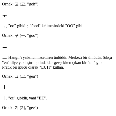
Örnek: 고 (고, "goh")
ㅜ
ㅜ, "oo" gibidir, "food" kelimesindeki "OO" gibi.
Örnek: 구 (구, "goo")
ㅡ
ㅡ, Hangıl’ı yabancı hissettiren ünlüdür. Merkezî bir ünlüdür. Sıkça
"eu" diye yaklaştırılır, dudaklar gevşekken çıkan bir "uh" gibi.
Pratik bir ipucu olarak "EUH" kullan.
Örnek: 그 (그, "geu")
ㅣ
ㅣ, "ee" gibidir, yani "EE".
Örnek: 기 (기, "gee")