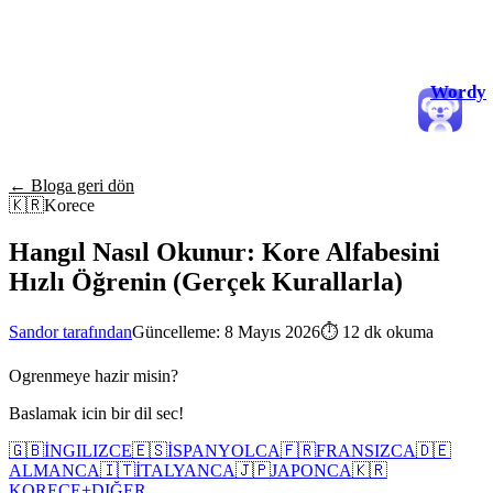
Wordy
← Bloga geri dön
🇰🇷
Korece
Hangıl Nasıl Okunur: Kore Alfabesini
Hızlı Öğrenin (Gerçek Kurallarla)
Sandor tarafından
Güncelleme: 8 Mayıs 2026
⏱
12 dk okuma
Ogrenmeye hazir misin?
Baslamak icin bir dil sec!
🇬🇧
İNGILIZCE
🇪🇸
İSPANYOLCA
🇫🇷
FRANSIZCA
🇩🇪
ALMANCA
🇮🇹
İTALYANCA
🇯🇵
JAPONCA
🇰🇷
KORECE
+
DIĞER...