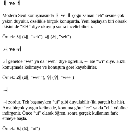
ㅐ ve ㅔ
Modern Seul konuşmasında ㅐ ve ㅔ çoğu zaman "eh" sesine çok
yakın duyulur, özellikle birçok konuşurda. Yeni başlayan biri olarak
ikisini de "EH" diye okuyup sonra inceltebilirsin.
Örnek: 새 (새, "seh"), 세 (세, "seh")
ㅚ ve ㅟ
ㅚ genelde "we" ya da "weh" diye öğretilir, ㅟ ise "wi" diye. Hızlı
konuşmada kelimeye ve konuşura göre kayabilirler.
Örnek: 왜 (왜, "weh"), 위 (위, "wee")
ㅢ
ㅢ zordur. Tek başınayken "ui" gibi duyulabilir (iki parçalı bir his).
Ama birçok yaygın kelimede, konuma göre "ee" ya da "eh" yönüne
indirgenir. Önce "ui" olarak öğren, sonra gerçek kullanımı fark
etmeye başla.
Örnek: 의 (의, "ui")