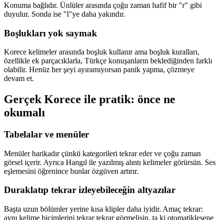
Konuma bağlıdır. Ünlüler arasında çoğu zaman hafif bir "r" gibi
duyulur. Sonda ise "l"ye daha yakındır.
Boşlukları yok saymak
Korece kelimeler arasında boşluk kullanır ama boşluk kuralları,
özellikle ek parçacıklarla, Türkçe konuşanların beklediğinden farklı
olabilir. Henüz her şeyi ayıramıyorsan panik yapma, çözmeye
devam et.
Gerçek Korece ile pratik: önce ne
okumalı
Tabelalar ve menüler
Menüler harikadır çünkü kategorileri tekrar eder ve çoğu zaman
görsel içerir. Ayrıca Hangıl ile yazılmış alıntı kelimeler görürsün. Ses
eşlemesini öğrenince bunlar özgüven artırır.
Duraklatıp tekrar izleyebileceğin altyazılar
Başta uzun bölümler yerine kısa klipler daha iyidir. Amaç tekrar:
aynı kelime biçimlerini tekrar tekrar görmelisin, ta ki otomatikleşene