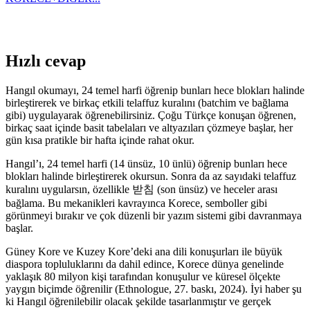
Hızlı cevap
Hangıl okumayı, 24 temel harfi öğrenip bunları hece blokları halinde
birleştirerek ve birkaç etkili telaffuz kuralını (batchim ve bağlama
gibi) uygulayarak öğrenebilirsiniz. Çoğu Türkçe konuşan öğrenen,
birkaç saat içinde basit tabelaları ve altyazıları çözmeye başlar, her
gün kısa pratikle bir hafta içinde rahat okur.
Hangıl’ı, 24 temel harfi (14 ünsüz, 10 ünlü) öğrenip bunları hece
blokları halinde birleştirerek okursun. Sonra da az sayıdaki telaffuz
kuralını uygularsın, özellikle 받침 (son ünsüz) ve heceler arası
bağlama. Bu mekanikleri kavrayınca Korece, semboller gibi
görünmeyi bırakır ve çok düzenli bir yazım sistemi gibi davranmaya
başlar.
Güney Kore ve Kuzey Kore’deki ana dili konuşurları ile büyük
diaspora topluluklarını da dahil edince, Korece dünya genelinde
yaklaşık 80 milyon kişi tarafından konuşulur ve küresel ölçekte
yaygın biçimde öğrenilir (Ethnologue, 27. baskı, 2024). İyi haber şu
ki Hangıl öğrenilebilir olacak şekilde tasarlanmıştır ve gerçek