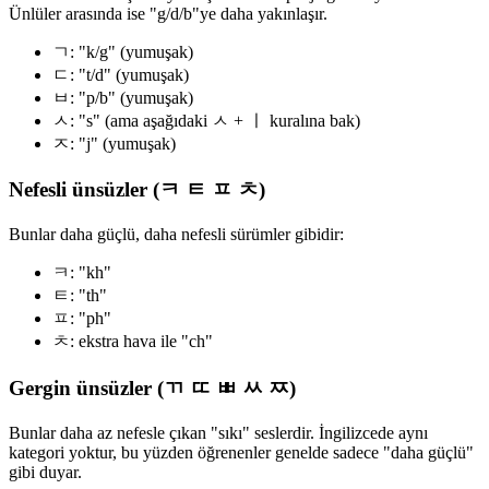
Ünlüler arasında ise "g/d/b"ye daha yakınlaşır.
ㄱ: "k/g" (yumuşak)
ㄷ: "t/d" (yumuşak)
ㅂ: "p/b" (yumuşak)
ㅅ: "s" (ama aşağıdaki ㅅ + ㅣ kuralına bak)
ㅈ: "j" (yumuşak)
Nefesli ünsüzler (ㅋ ㅌ ㅍ ㅊ)
Bunlar daha güçlü, daha nefesli sürümler gibidir:
ㅋ: "kh"
ㅌ: "th"
ㅍ: "ph"
ㅊ: ekstra hava ile "ch"
Gergin ünsüzler (ㄲ ㄸ ㅃ ㅆ ㅉ)
Bunlar daha az nefesle çıkan "sıkı" seslerdir. İngilizcede aynı
kategori yoktur, bu yüzden öğrenenler genelde sadece "daha güçlü"
gibi duyar.