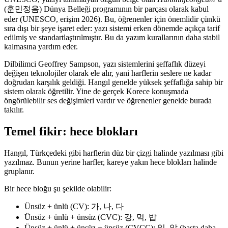
(훈민정음) Dünya Belleği programının bir parçası olarak kabul
eder (UNESCO, erişim 2026). Bu, öğrenenler için önemlidir çünkü
sıra dışı bir şeye işaret eder: yazı sistemi erken dönemde açıkça tarif
edilmiş ve standartlaştırılmıştır. Bu da yazım kurallarının daha stabil
kalmasına yardım eder.
Dilbilimci Geoffrey Sampson, yazı sistemlerini şeffaflık düzeyi
değişen teknolojiler olarak ele alır, yani harflerin seslere ne kadar
doğrudan karşılık geldiği. Hangıl genelde yüksek şeffaflığa sahip bir
sistem olarak öğretilir. Yine de gerçek Korece konuşmada
öngörülebilir ses değişimleri vardır ve öğrenenler genelde burada
takılır.
Temel fikir: hece blokları
Hangıl, Türkçedeki gibi harflerin düz bir çizgi halinde yazılması gibi
yazılmaz. Bunun yerine harfler, kareye yakın hece blokları halinde
gruplanır.
Bir hece bloğu şu şekilde olabilir:
Ünsüz + ünlü (CV): 가, 나, 다
Ünsüz + ünlü + ünsüz (CVC): 강, 먹, 밥
Ünsüz + ünlü + ünsüz + ünsüz (CVCC): 읽, 앉 (başta daha