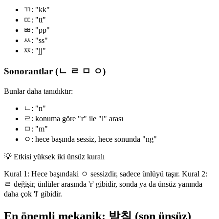
ㄲ: "kk"
ㄸ: "tt"
ㅃ: "pp"
ㅆ: "ss"
ㅉ: "jj"
Sonorantlar (ㄴ ㄹ ㅁ ㅇ)
Bunlar daha tanıdıktır:
ㄴ: "n"
ㄹ: konuma göre "r" ile "l" arası
ㅁ: "m"
ㅇ: hece başında sessiz, hece sonunda "ng"
💡
Etkisi yüksek iki ünsüz kuralı
Kural 1: Hece başındaki ㅇ sessizdir, sadece ünlüyü taşır. Kural 2:
ㄹ değişir, ünlüler arasında 'r' gibidir, sonda ya da ünsüz yanında
daha çok 'l' gibidir.
En önemli mekanik: 받침 (son ünsüz)