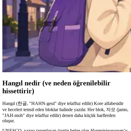
Hangıl nedir (ve neden öğrenilebilir
hissettirir)
Hangıl (한글, "HAHN-geul" diye telaffuz edilir) Kore alfabesidir
ve heceleri temsil eden bloklar halinde yazılır. Her blok, 자모 (jamo,
"JAH-moh" diye telaffuz edilir) denen daha küçük harflerden
oluşur.
UNESCO, yazıyı tanımlayan özgün belge olan
Hunminjeongeum
’u