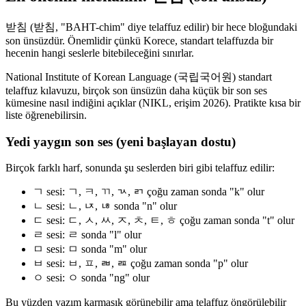
받침 (받침, "BAHT-chim" diye telaffuz edilir) bir hece bloğundaki
son ünsüzdür. Önemlidir çünkü Korece, standart telaffuzda bir
hecenin hangi seslerle bitebileceğini sınırlar.
National Institute of Korean Language (국립국어원) standart
telaffuz kılavuzu, birçok son ünsüzün daha küçük bir son ses
kümesine nasıl indiğini açıklar (NIKL, erişim 2026). Pratikte kısa bir
liste öğrenebilirsin.
Yedi yaygın son ses (yeni başlayan dostu)
Birçok farklı harf, sonunda şu seslerden biri gibi telaffuz edilir:
ㄱ sesi: ㄱ, ㅋ, ㄲ, ㄳ, ㄺ çoğu zaman sonda "k" olur
ㄴ sesi: ㄴ, ㄵ, ㄶ sonda "n" olur
ㄷ sesi: ㄷ, ㅅ, ㅆ, ㅈ, ㅊ, ㅌ, ㅎ çoğu zaman sonda "t" olur
ㄹ sesi: ㄹ sonda "l" olur
ㅁ sesi: ㅁ sonda "m" olur
ㅂ sesi: ㅂ, ㅍ, ㄼ, ㄿ çoğu zaman sonda "p" olur
ㅇ sesi: ㅇ sonda "ng" olur
Bu yüzden yazım karmaşık görünebilir ama telaffuz öngörülebilir