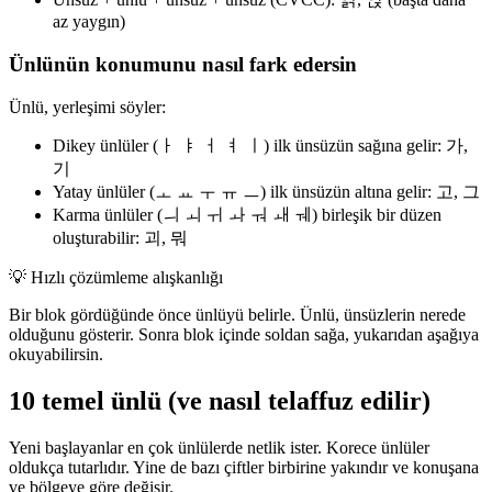
az yaygın)
Ünlünün konumunu nasıl fark edersin
Ünlü, yerleşimi söyler:
Dikey ünlüler (ㅏ ㅑ ㅓ ㅕ ㅣ) ilk ünsüzün sağına gelir: 가,
기
Yatay ünlüler (ㅗ ㅛ ㅜ ㅠ ㅡ) ilk ünsüzün altına gelir: 고, 그
Karma ünlüler (ㅢ ㅚ ㅟ ㅘ ㅝ ㅙ ㅞ) birleşik bir düzen
oluşturabilir: 괴, 뭐
💡
Hızlı çözümleme alışkanlığı
Bir blok gördüğünde önce ünlüyü belirle. Ünlü, ünsüzlerin nerede
olduğunu gösterir. Sonra blok içinde soldan sağa, yukarıdan aşağıya
okuyabilirsin.
10 temel ünlü (ve nasıl telaffuz edilir)
Yeni başlayanlar en çok ünlülerde netlik ister. Korece ünlüler
oldukça tutarlıdır. Yine de bazı çiftler birbirine yakındır ve konuşana
ve bölgeye göre değişir.