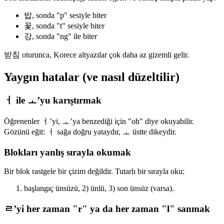
밥, sonda "p" sesiyle biter
꽃, sonda "t" sesiyle biter
강, sonda "ng" ile biter
받침 oturunca, Korece altyazılar çok daha az gizemli gelir.
Yaygın hatalar (ve nasıl düzeltilir)
ㅓ ile ㅗ’yu karıştırmak
Öğrenenler ㅓ’yi, ㅗ’ya benzediği için "oh" diye okuyabilir.
Gözünü eğit: ㅓ sağa doğru yataydır, ㅗ üstte dikeydir.
Blokları yanlış sırayla okumak
Bir blok rastgele bir çizim değildir. Tutarlı bir sırayla oku:
başlangıç ünsüzü, 2) ünlü, 3) son ünsüz (varsa).
ㄹ’yi her zaman "r" ya da her zaman "l" sanmak