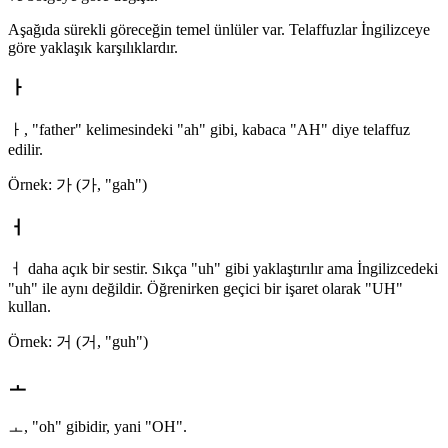
Aşağıda sürekli göreceğin temel ünlüler var. Telaffuzlar İngilizceye
göre yaklaşık karşılıklardır.
ㅏ
ㅏ, "father" kelimesindeki "ah" gibi, kabaca "AH" diye telaffuz
edilir.
Örnek: 가 (가, "gah")
ㅓ
ㅓ daha açık bir sestir. Sıkça "uh" gibi yaklaştırılır ama İngilizcedeki
"uh" ile aynı değildir. Öğrenirken geçici bir işaret olarak "UH"
kullan.
Örnek: 거 (거, "guh")
ㅗ
ㅗ, "oh" gibidir, yani "OH".