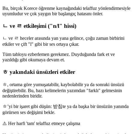
Bu, birçok Korece öğrenme kaynağındaki telaffuz yönlendirmesiyle
uyumludur ve çok yaygın bir başlangıç hatasını önler.
ㄴ ve ㄹ etkileşimi ("n/l" hissi)
ㄴ ve ㄹ heceler arasında yan yana gelince, çoğu zaman birbirini
etkiler ve çift "l" gibi bir ses ortaya çıkar.
Tüm tabloyu ezberlemen gerekmez. Duyduğunda fark et ve
yazıldığı gibi okumaya devam et.
ㅎ yakındaki ünsüzleri etkiler
ㅎ, ortama göre yumuşatabilir, kaybolabilir ya da sonraki ünsüzü
değiştirebilir. Bu, bazı kelimelerin yazımdan "farklı" gelmesinin
nedenlerinden biridir.
ㅎ’yi bir işaret gibi düşün: 받침te ya da başka bir ünsüzün yanında
görürsen ses değişimi bekle.
⚠️
Her harfi 'tam' telaffuz etmeye çalışma