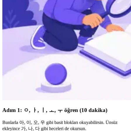
Adım 1: ㅇ, ㅏ, ㅣ, ㅗ, ㅜ öğren (10 dakika)
Bunlarla 아, 이, 오, 우 gibi basit blokları okuyabilirsin. Ünsüz
ekleyince 가, 나, 다 gibi heceleri de okursun.