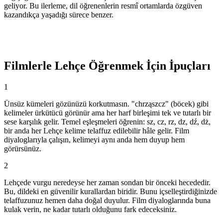
geliyor. Bu ilerleme, dil öğrenenlerin resmî ortamlarda özgüven
kazandıkça yaşadığı sürece benzer.
Filmlerle Lehçe Öğrenmek İçin İpuçları
1
Ünsüz kümeleri gözünüzü korkutmasın. "chrząszcz" (böcek) gibi
kelimeler ürkütücü görünür ama her harf birleşimi tek ve tutarlı bir
sese karşılık gelir. Temel eşleşmeleri öğrenin: sz, cz, rz, dz, dź, dż,
bir anda her Lehçe kelime telaffuz edilebilir hâle gelir. Film
diyaloglarıyla çalışın, kelimeyi aynı anda hem duyup hem
görürsünüz.
2
Lehçede vurgu neredeyse her zaman sondan bir önceki hecededir.
Bu, dildeki en güvenilir kurallardan biridir. Bunu içselleştirdiğinizde
telaffuzunuz hemen daha doğal duyulur. Film diyaloglarında buna
kulak verin, ne kadar tutarlı olduğunu fark edeceksiniz.