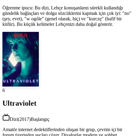
Öğrenme ipucu
:
Bu dizi, Lehçe konuşanların sürekli kullandığı
gündelik bağlaçları ve dolgu sözcüklerini kapmak için çok iyi: "no"
(şey, evet), "w ogóle" (genel olarak, hiç) ve "kurczę" (hafif bir
küfür). Bu küçük kelimeler Lehçenizi daha doğal gösterir.
6
Ultraviolet
Dizi
(
2017
)
Başlangıç
Amatör internet dedektiflerinden oluşan bir grup, çevrim içi bir
forum üzerinden suçları çözer. Diyaloglar modern ve sohbet