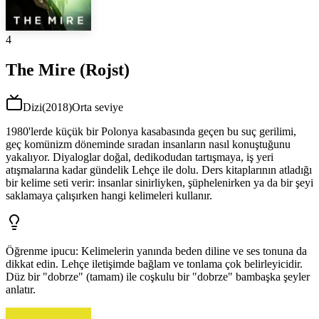
4
The Mire (Rojst)
Dizi
(
2018
)
Orta seviye
1980'lerde küçük bir Polonya kasabasında geçen bu suç gerilimi,
geç komünizm döneminde sıradan insanların nasıl konuştuğunu
yakalıyor. Diyaloglar doğal, dedikodudan tartışmaya, iş yeri
atışmalarına kadar gündelik Lehçe ile dolu. Ders kitaplarının atladığı
bir kelime seti verir: insanlar sinirliyken, şüphelenirken ya da bir şeyi
saklamaya çalışırken hangi kelimeleri kullanır.
Öğrenme ipucu
:
Kelimelerin yanında beden diline ve ses tonuna da
dikkat edin. Lehçe iletişimde bağlam ve tonlama çok belirleyicidir.
Düz bir "dobrze" (tamam) ile coşkulu bir "dobrze" bambaşka şeyler
anlatır.