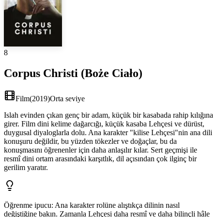
8
Corpus Christi (Boże Ciało)
Film
(
2019
)
Orta seviye
Islah evinden çıkan genç bir adam, küçük bir kasabada rahip kılığına
girer. Film dini kelime dağarcığı, küçük kasaba Lehçesi ve dürüst,
duygusal diyaloglarla dolu. Ana karakter "kilise Lehçesi"nin ana dili
konuşuru değildir, bu yüzden tökezler ve doğaçlar, bu da
konuşmasını öğrenenler için daha anlaşılır kılar. Sert geçmişi ile
resmî dini ortam arasındaki karşıtlık, dil açısından çok ilginç bir
gerilim yaratır.
Öğrenme ipucu
:
Ana karakter rolüne alıştıkça dilinin nasıl
değiştiğine bakın. Zamanla Lehçesi daha resmî ve daha bilinçli hâle