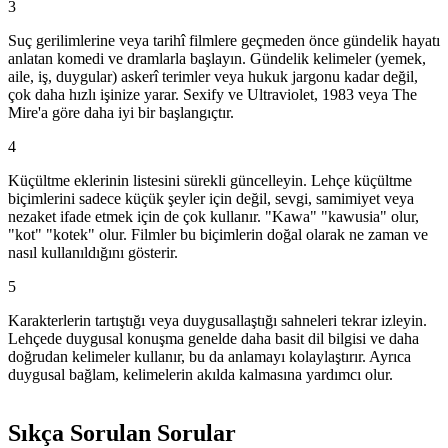
3
Suç gerilimlerine veya tarihî filmlere geçmeden önce gündelik hayatı
anlatan komedi ve dramlarla başlayın. Gündelik kelimeler (yemek,
aile, iş, duygular) askerî terimler veya hukuk jargonu kadar değil,
çok daha hızlı işinize yarar. Sexify ve Ultraviolet, 1983 veya The
Mire'a göre daha iyi bir başlangıçtır.
4
Küçültme eklerinin listesini sürekli güncelleyin. Lehçe küçültme
biçimlerini sadece küçük şeyler için değil, sevgi, samimiyet veya
nezaket ifade etmek için de çok kullanır. "Kawa" "kawusia" olur,
"kot" "kotek" olur. Filmler bu biçimlerin doğal olarak ne zaman ve
nasıl kullanıldığını gösterir.
5
Karakterlerin tartıştığı veya duygusallaştığı sahneleri tekrar izleyin.
Lehçede duygusal konuşma genelde daha basit dil bilgisi ve daha
doğrudan kelimeler kullanır, bu da anlamayı kolaylaştırır. Ayrıca
duygusal bağlam, kelimelerin akılda kalmasına yardımcı olur.
Sıkça Sorulan Sorular