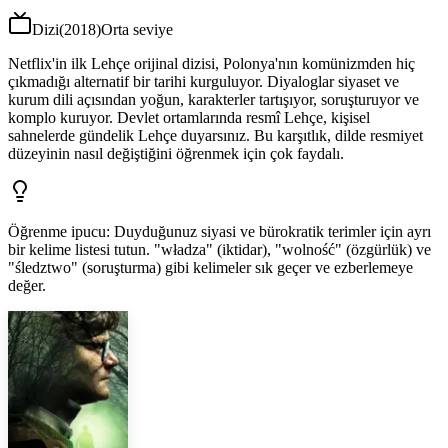
Dizi
(
2018
)
Orta seviye
Netflix'in ilk Lehçe orijinal dizisi, Polonya'nın komünizmden hiç
çıkmadığı alternatif bir tarihi kurguluyor. Diyaloglar siyaset ve
kurum dili açısından yoğun, karakterler tartışıyor, soruşturuyor ve
komplo kuruyor. Devlet ortamlarında resmî Lehçe, kişisel
sahnelerde gündelik Lehçe duyarsınız. Bu karşıtlık, dilde resmiyet
düzeyinin nasıl değiştiğini öğrenmek için çok faydalı.
Öğrenme ipucu
:
Duyduğunuz siyasi ve bürokratik terimler için ayrı
bir kelime listesi tutun. "władza" (iktidar), "wolność" (özgürlük) ve
"śledztwo" (soruşturma) gibi kelimeler sık geçer ve ezberlemeye
değer.