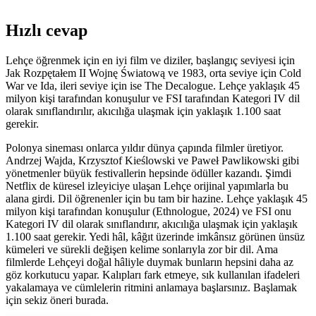
Hızlı cevap
Lehçe öğrenmek için en iyi film ve diziler, başlangıç seviyesi için
Jak Rozpętałem II Wojnę Światową ve 1983, orta seviye için Cold
War ve Ida, ileri seviye için ise The Decalogue. Lehçe yaklaşık 45
milyon kişi tarafından konuşulur ve FSI tarafından Kategori IV dil
olarak sınıflandırılır, akıcılığa ulaşmak için yaklaşık 1.100 saat
gerekir.
Polonya sineması onlarca yıldır dünya çapında filmler üretiyor.
Andrzej Wajda, Krzysztof Kieślowski ve Paweł Pawlikowski gibi
yönetmenler büyük festivallerin hepsinde ödüller kazandı. Şimdi
Netflix de küresel izleyiciye ulaşan Lehçe orijinal yapımlarla bu
alana girdi. Dil öğrenenler için bu tam bir hazine. Lehçe yaklaşık 45
milyon kişi tarafından konuşulur (Ethnologue, 2024) ve FSI onu
Kategori IV dil olarak sınıflandırır, akıcılığa ulaşmak için yaklaşık
1.100 saat gerekir. Yedi hâl, kâğıt üzerinde imkânsız görünen ünsüz
kümeleri ve sürekli değişen kelime sonlarıyla zor bir dil. Ama
filmlerde Lehçeyi doğal hâliyle duymak bunların hepsini daha az
göz korkutucu yapar. Kalıpları fark etmeye, sık kullanılan ifadeleri
yakalamaya ve cümlelerin ritmini anlamaya başlarsınız. Başlamak
için sekiz öneri burada.