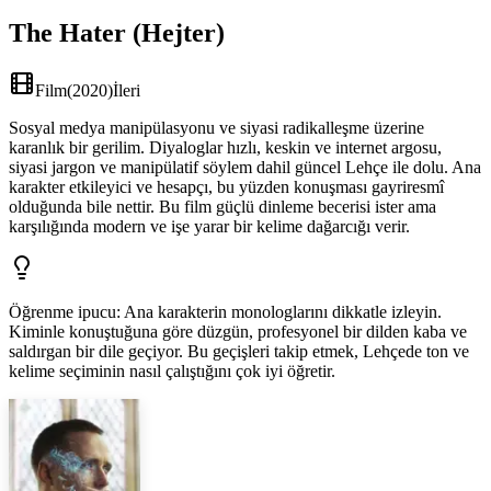
The Hater (Hejter)
Film
(
2020
)
İleri
Sosyal medya manipülasyonu ve siyasi radikalleşme üzerine
karanlık bir gerilim. Diyaloglar hızlı, keskin ve internet argosu,
siyasi jargon ve manipülatif söylem dahil güncel Lehçe ile dolu. Ana
karakter etkileyici ve hesapçı, bu yüzden konuşması gayriresmî
olduğunda bile nettir. Bu film güçlü dinleme becerisi ister ama
karşılığında modern ve işe yarar bir kelime dağarcığı verir.
Öğrenme ipucu
:
Ana karakterin monologlarını dikkatle izleyin.
Kiminle konuştuğuna göre düzgün, profesyonel bir dilden kaba ve
saldırgan bir dile geçiyor. Bu geçişleri takip etmek, Lehçede ton ve
kelime seçiminin nasıl çalıştığını çok iyi öğretir.