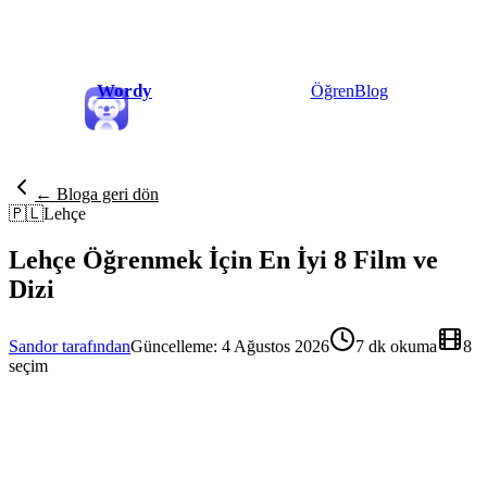
Wordy
Öğren
Blog
← Bloga geri dön
🇵🇱
Lehçe
Lehçe Öğrenmek İçin En İyi 8 Film ve
Dizi
Sandor tarafından
Güncelleme: 4 Ağustos 2026
7 dk okuma
8
seçim