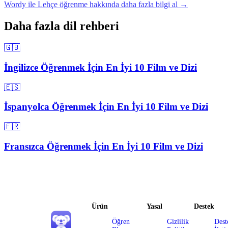
Wordy ile Lehçe öğrenme hakkında daha fazla bilgi al →
Daha fazla dil rehberi
🇬🇧
İngilizce Öğrenmek İçin En İyi 10 Film ve Dizi
🇪🇸
İspanyolca Öğrenmek İçin En İyi 10 Film ve Dizi
🇫🇷
Fransızca Öğrenmek İçin En İyi 10 Film ve Dizi
Ürün
Yasal
Destek
Öğren
Gizlilik
Dest