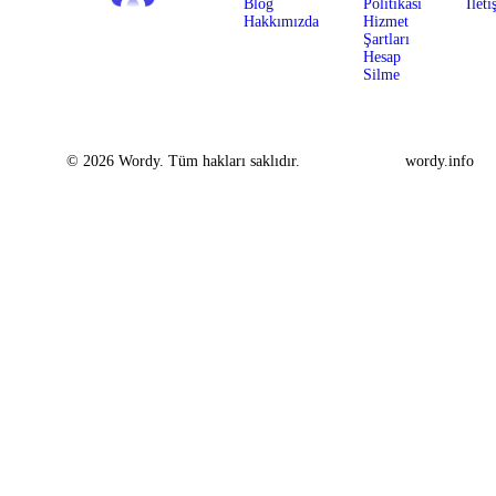
Blog
Politikası
İleti
Hakkımızda
Hizmet
Şartları
Hesap
Silme
© 2026 Wordy. Tüm hakları saklıdır.
wordy.info