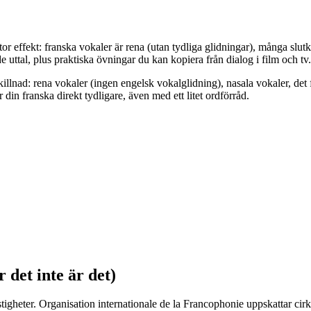
stor effekt: franska vokaler är rena (utan tydliga glidningar), många slu
e uttal, plus praktiska övningar du kan kopiera från dialog i film och tv.
t skillnad: rena vokaler (ingen engelsk vokalglidning), nasala vokaler, d
in franska direkt tydligare, även med ett litet ordförråd.
 det inte är det)
igheter. Organisation internationale de la Francophonie uppskattar cirka 