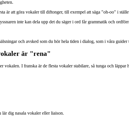
igheten.
är att göra vokaler till diftonger, till exempel att säga "oh-oo" i stället
Om lyssnaren inte kan dela upp det du säger i ord får grammatik och ordför
hälsningar och avsked som du hör hela tiden i dialog, som i våra guider t
vokaler är "rena"
 vokalen. I franska är de flesta vokaler stabilare, så tunga och läppar h
lär dig nasala vokaler eller liaison.