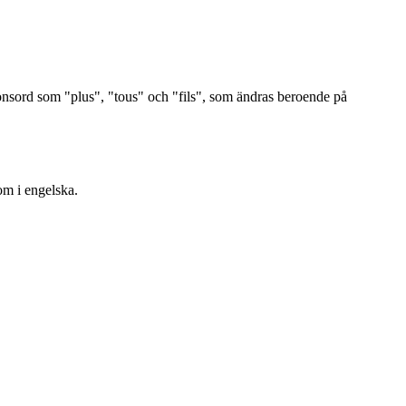
ktionsord som "plus", "tous" och "fils", som ändras beroende på
om i engelska.