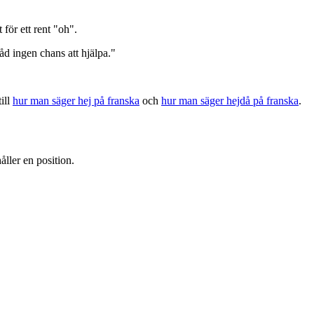
 för ett rent "oh".
råd ingen chans att hjälpa."
ill
hur man säger hej på franska
och
hur man säger hejdå på franska
.
åller en position.