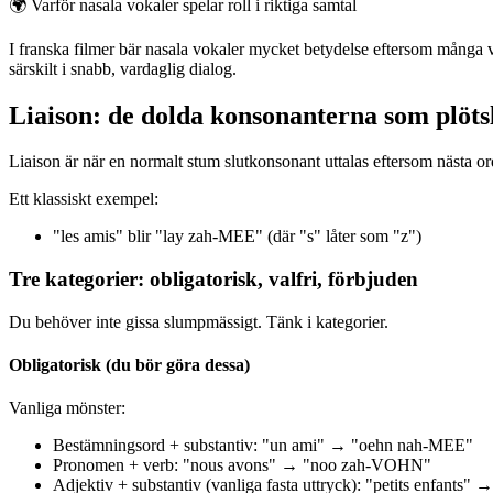
🌍
Varför nasala vokaler spelar roll i riktiga samtal
I franska filmer bär nasala vokaler mycket betydelse eftersom många va
särskilt i snabb, vardaglig dialog.
Liaison: de dolda konsonanterna som plöts
Liaison är när en normalt stum slutkonsonant uttalas eftersom nästa ord
Ett klassiskt exempel:
"les amis" blir "lay zah-MEE" (där "s" låter som "z")
Tre kategorier: obligatorisk, valfri, förbjuden
Du behöver inte gissa slumpmässigt. Tänk i kategorier.
Obligatorisk (du bör göra dessa)
Vanliga mönster:
Bestämningsord + substantiv: "un ami" → "oehn nah-MEE"
Pronomen + verb: "nous avons" → "noo zah-VOHN"
Adjektiv + substantiv (vanliga fasta uttryck): "petits enfan