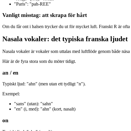
"Paris": "pah-REE"
Vanligt misstag: att skrapa för hårt
Om du får ont i halsen trycker du ut för mycket luft. Franskt R är ofta lä
Nasala vokaler: det typiska franska ljudet
Nasala vokaler är vokaler som uttalas med luftflöde genom både näsa och 
Här är de fyra stora som du möter tidigt.
an / en
Typiskt ljud: "ahn" (men utan ett tydligt "n").
Exempel:
"sans" (utan): "sahn"
"en" (i, med): "ahn" (kort, nasalt)
on