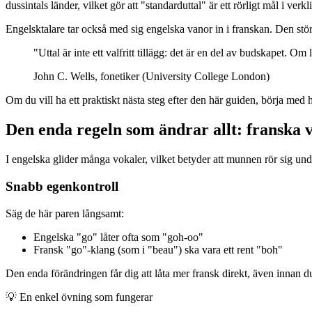
dussintals länder, vilket gör att "standarduttal" är ett rörligt mål i verkl
Engelsktalare tar också med sig engelska vanor in i franskan. Den största 
"Uttal är inte ett valfritt tillägg: det är en del av budskapet. 
John C. Wells, fonetiker (University College London)
Om du vill ha ett praktiskt nästa steg efter den här guiden, börja med 
Den enda regeln som ändrar allt: franska 
I engelska glider många vokaler, vilket betyder att munnen rör sig under
Snabb egenkontroll
Säg de här paren långsamt:
Engelska "go" låter ofta som "goh-oo"
Fransk "go"-klang (som i "beau") ska vara ett rent "boh"
Den enda förändringen får dig att låta mer fransk direkt, även innan du 
💡
En enkel övning som fungerar