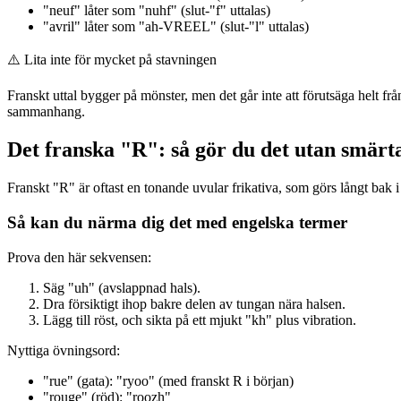
"neuf" låter som "nuhf" (slut-"f" uttalas)
"avril" låter som "ah-VREEL" (slut-"l" uttalas)
⚠️
Lita inte för mycket på stavningen
Franskt uttal bygger på mönster, men det går inte att förutsäga helt fr
sammanhang.
Det franska "R": så gör du det utan smärt
Franskt "R" är oftast en tonande uvular frikativa, som görs långt bak 
Så kan du närma dig det med engelska termer
Prova den här sekvensen:
Säg "uh" (avslappnad hals).
Dra försiktigt ihop bakre delen av tungan nära halsen.
Lägg till röst, och sikta på ett mjukt "kh" plus vibration.
Nyttiga övningsord:
"rue" (gata): "ryoo" (med franskt R i början)
"rouge" (röd): "roozh"