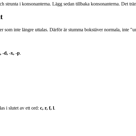
och strunta i konsonanterna. Lägg sedan tillbaka konsonanterna. Det trän
t
ver som inte längre uttalas. Därför är stumma bokstäver normala, inte "
t, -d, -x, -p
.
 i slutet av ett ord:
c, r, f, l
.