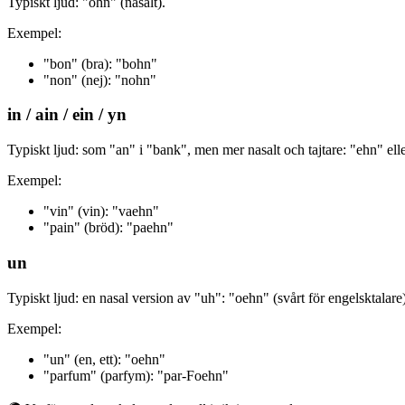
Typiskt ljud: "ohn" (nasalt).
Exempel:
"bon" (bra): "bohn"
"non" (nej): "nohn"
in / ain / ein / yn
Typiskt ljud: som "an" i "bank", men mer nasalt och tajtare: "ehn" el
Exempel:
"vin" (vin): "vaehn"
"pain" (bröd): "paehn"
un
Typiskt ljud: en nasal version av "uh": "oehn" (svårt för engelsktalare)
Exempel:
"un" (en, ett): "oehn"
"parfum" (parfym): "par-Foehn"