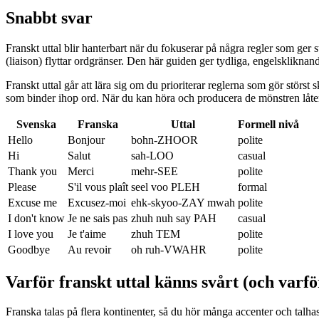
Snabbt svar
Franskt uttal blir hanterbart när du fokuserar på några regler som ger 
(liaison) flyttar ordgränser. Den här guiden ger tydliga, engelskliknand
Franskt uttal går att lära sig om du prioriterar reglerna som gör störs
som binder ihop ord. När du kan höra och producera de mönstren låter d
Svenska
Franska
Uttal
Formell nivå
Hello
Bonjour
bohn-ZHOOR
polite
Hi
Salut
sah-LOO
casual
Thank you
Merci
mehr-SEE
polite
Please
S'il vous plaît
seel voo PLEH
formal
Excuse me
Excusez-moi
ehk-skyoo-ZAY mwah
polite
I don't know
Je ne sais pas
zhuh nuh say PAH
casual
I love you
Je t'aime
zhuh TEM
polite
Goodbye
Au revoir
oh ruh-VWAHR
polite
Varför franskt uttal känns svårt (och varför
Franska talas på flera kontinenter, så du hör många accenter och talhast