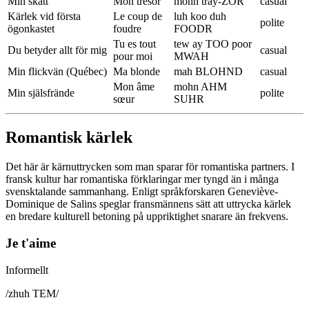
Min skatt
Mon trésor
mohn tray-ZOR
casual
Kärlek vid första
Le coup de
luh koo duh
polite
ögonkastet
foudre
FOODR
Tu es tout
tew ay TOO poor
Du betyder allt för mig
casual
pour moi
MWAH
Min flickvän (Québec)
Ma blonde
mah BLOHND
casual
Mon âme
mohn AHM
Min själsfrände
polite
sœur
SUHR
Romantisk kärlek
Det här är kärnuttrycken som man sparar för romantiska partners. I
fransk kultur har romantiska förklaringar mer tyngd än i många
svensktalande sammanhang. Enligt språkforskaren Geneviève-
Dominique de Salins speglar fransmännens sätt att uttrycka kärlek
en bredare kulturell betoning på uppriktighet snarare än frekvens.
Je t'aime
Informellt
/
zhuh TEM
/