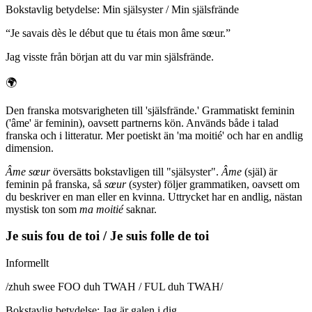
Bokstavlig betydelse
:
Min själsyster / Min själsfrände
“
Je savais dès le début que tu étais mon âme sœur.
”
Jag visste från början att du var min själsfrände.
🌍
Den franska motsvarigheten till 'själsfrände.' Grammatiskt feminin
('âme' är feminin), oavsett partnerns kön. Används både i talad
franska och i litteratur. Mer poetiskt än 'ma moitié' och har en andlig
dimension.
Âme sœur
översätts bokstavligen till "själsyster".
Âme
(själ) är
feminin på franska, så
sœur
(syster) följer grammatiken, oavsett om
du beskriver en man eller en kvinna. Uttrycket har en andlig, nästan
mystisk ton som
ma moitié
saknar.
Je suis fou de toi / Je suis folle de toi
Informellt
/
zhuh swee FOO duh TWAH / FUL duh TWAH
/
Bokstavlig betydelse
:
Jag är galen i dig