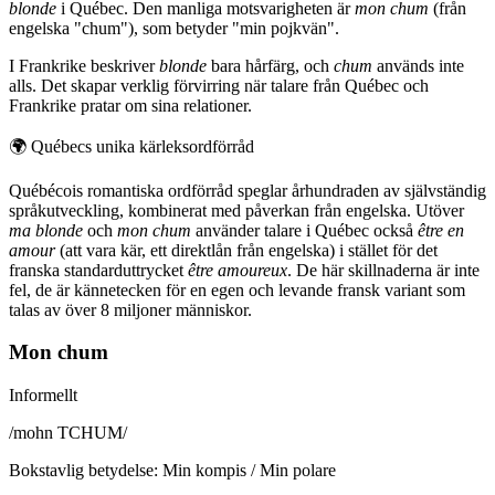
blonde
i Québec. Den manliga motsvarigheten är
mon chum
(från
engelska "chum"), som betyder "min pojkvän".
I Frankrike beskriver
blonde
bara hårfärg, och
chum
används inte
alls. Det skapar verklig förvirring när talare från Québec och
Frankrike pratar om sina relationer.
🌍
Québecs unika kärleksordförråd
Québécois romantiska ordförråd speglar århundraden av självständig
språkutveckling, kombinerat med påverkan från engelska. Utöver
ma blonde
och
mon chum
använder talare i Québec också
être en
amour
(att vara kär, ett direktlån från engelska) i stället för det
franska standarduttrycket
être amoureux
. De här skillnaderna är inte
fel, de är kännetecken för en egen och levande fransk variant som
talas av över 8 miljoner människor.
Mon chum
Informellt
/
mohn TCHUM
/
Bokstavlig betydelse
:
Min kompis / Min polare