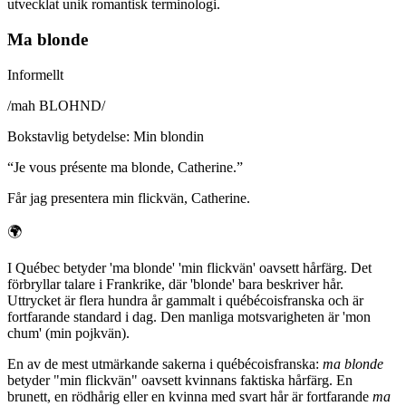
utvecklat unik romantisk terminologi.
Ma blonde
Informellt
/
mah BLOHND
/
Bokstavlig betydelse
:
Min blondin
“
Je vous présente ma blonde, Catherine.
”
Får jag presentera min flickvän, Catherine.
🌍
I Québec betyder 'ma blonde' 'min flickvän' oavsett hårfärg. Det
förbryllar talare i Frankrike, där 'blonde' bara beskriver hår.
Uttrycket är flera hundra år gammalt i québécoisfranska och är
fortfarande standard i dag. Den manliga motsvarigheten är 'mon
chum' (min pojkvän).
En av de mest utmärkande sakerna i québécoisfranska:
ma blonde
betyder "min flickvän" oavsett kvinnans faktiska hårfärg. En
brunett, en rödhårig eller en kvinna med svart hår är fortfarande
ma