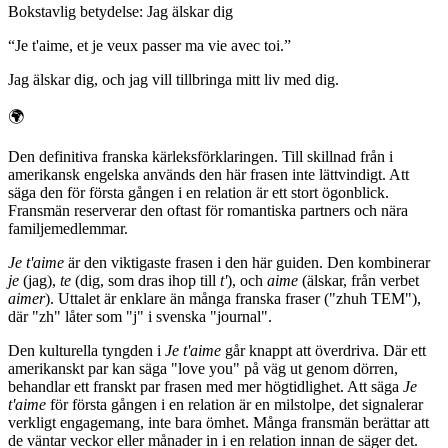
Bokstavlig betydelse
:
Jag älskar dig
“
Je t'aime, et je veux passer ma vie avec toi.
”
Jag älskar dig, och jag vill tillbringa mitt liv med dig.
🌍
Den definitiva franska kärleksförklaringen. Till skillnad från i
amerikansk engelska används den här frasen inte lättvindigt. Att
säga den för första gången i en relation är ett stort ögonblick.
Fransmän reserverar den oftast för romantiska partners och nära
familjemedlemmar.
Je t'aime
är den viktigaste frasen i den här guiden. Den kombinerar
je
(jag),
te
(dig, som dras ihop till
t'
), och
aime
(älskar, från verbet
aimer
). Uttalet är enklare än många franska fraser ("zhuh TEM"),
där "zh" låter som "j" i svenska "journal".
Den kulturella tyngden i
Je t'aime
går knappt att överdriva. Där ett
amerikanskt par kan säga "love you" på väg ut genom dörren,
behandlar ett franskt par frasen med mer högtidlighet. Att säga
Je
t'aime
för första gången i en relation är en milstolpe, det signalerar
verkligt engagemang, inte bara ömhet. Många fransmän berättar att
de väntar veckor eller månader in i en relation innan de säger det.