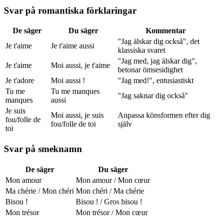
Svar på romantiska förklaringar
De säger
Du säger
Kommentar
"Jag älskar dig också", det
Je t'aime
Je t'aime aussi
klassiska svaret
"Jag med, jag älskar dig",
Je t'aime
Moi aussi, je t'aime
betonar ömsesidighet
Je t'adore
Moi aussi !
"Jag med!", entusiastiskt
Tu me
Tu me manques
"Jag saknar dig också"
manques
aussi
Je suis
Moi aussi, je suis
Anpassa könsformen efter dig
fou/folle de
fou/folle de toi
själv
toi
Svar på smeknamn
De säger
Du säger
Mon amour
Mon amour / Mon cœur
Ma chérie / Mon chéri
Mon chéri / Ma chérie
Bisou !
Bisou ! / Gros bisou !
Mon trésor
Mon trésor / Mon cœur