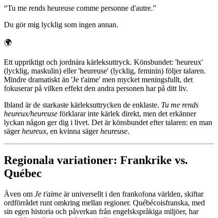
“
Tu me rends heureuse comme personne d'autre.
”
Du gör mig lycklig som ingen annan.
🌍
Ett uppriktigt och jordnära kärleksuttryck. Könsbundet: 'heureux'
(lycklig, maskulin) eller 'heureuse' (lycklig, feminin) följer talaren.
Mindre dramatiskt än 'Je t'aime' men mycket meningsfullt, det
fokuserar på vilken effekt den andra personen har på ditt liv.
Ibland är de starkaste kärleksuttrycken de enklaste.
Tu me rends
heureux/heureuse
förklarar inte kärlek direkt, men det erkänner
lyckan någon ger dig i livet. Det är könsbundet efter talaren: en man
säger
heureux
, en kvinna säger
heureuse
.
Regionala variationer: Frankrike vs.
Québec
Även om
Je t'aime
är universellt i den frankofona världen, skiftar
ordförrådet runt omkring mellan regioner. Québécoisfranska, med
sin egen historia och påverkan från engelskspråkiga miljöer, har