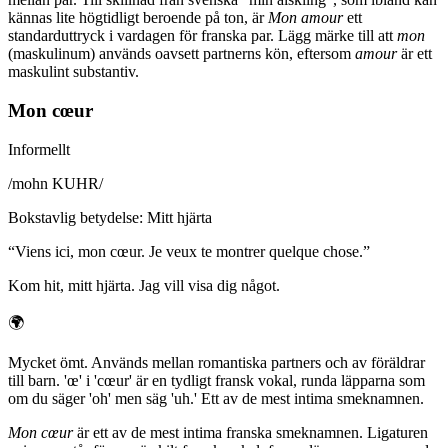
kännas lite högtidligt beroende på ton, är
Mon amour
ett
standarduttryck i vardagen för franska par. Lägg märke till att
mon
(maskulinum) används oavsett partnerns kön, eftersom
amour
är ett
maskulint substantiv.
Mon cœur
Informellt
/
mohn KUHR
/
Bokstavlig betydelse
:
Mitt hjärta
“
Viens ici, mon cœur. Je veux te montrer quelque chose.
”
Kom hit, mitt hjärta. Jag vill visa dig något.
🌍
Mycket ömt. Används mellan romantiska partners och av föräldrar
till barn. 'œ' i 'cœur' är en tydligt fransk vokal, runda läpparna som
om du säger 'oh' men säg 'uh.' Ett av de mest intima smeknamnen.
Mon cœur
är ett av de mest intima franska smeknamnen. Ligaturen