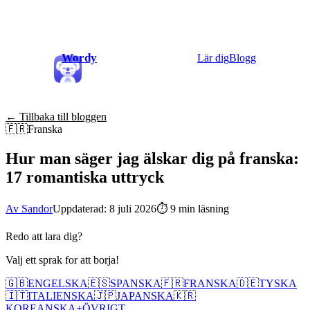
Wordy
Lär dig
Blogg
← Tillbaka till bloggen
🇫🇷
Franska
Hur man säger jag älskar dig på franska:
17 romantiska uttryck
Av Sandor
Uppdaterad: 8 juli 2026
⏱
9 min läsning
Redo att lara dig?
Valj ett sprak for att borja!
🇬🇧
ENGELSKA
🇪🇸
SPANSKA
🇫🇷
FRANSKA
🇩🇪
TYSKA
🇮🇹
ITALIENSKA
🇯🇵
JAPANSKA
🇰🇷
KOREANSKA
+
ÖVRIGT...