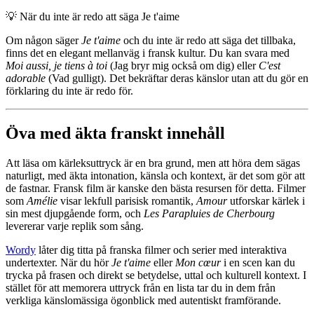
💡
När du inte är redo att säga Je t'aime
Om någon säger
Je t'aime
och du inte är redo att säga det tillbaka,
finns det en elegant mellanväg i fransk kultur. Du kan svara med
Moi aussi, je tiens à toi
(Jag bryr mig också om dig) eller
C'est
adorable
(Vad gulligt). Det bekräftar deras känslor utan att du gör en
förklaring du inte är redo för.
Öva med äkta franskt innehåll
Att läsa om kärleksuttryck är en bra grund, men att höra dem sägas
naturligt, med äkta intonation, känsla och kontext, är det som gör att
de fastnar. Fransk film är kanske den bästa resursen för detta. Filmer
som
Amélie
visar lekfull parisisk romantik,
Amour
utforskar kärlek i
sin mest djupgående form, och
Les Parapluies de Cherbourg
levererar varje replik som sång.
Wordy
låter dig titta på franska filmer och serier med interaktiva
undertexter. När du hör
Je t'aime
eller
Mon cœur
i en scen kan du
trycka på frasen och direkt se betydelse, uttal och kulturell kontext. I
stället för att memorera uttryck från en lista tar du in dem från
verkliga känslomässiga ögonblick med autentiskt framförande.