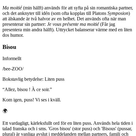
Ma moitié
(min hälft) används för att syfta på sin romantiska partner,
och det anknyter till idén (som ofta kopplas till Platons
Symposion
)
att älskande är två halvor av en helhet. Det används ofta när man
presenterar sin partner:
Je vous présente ma moitié
(Får jag
presentera min andra hälft). Uttrycket balanserar värme med en liten
dos humor.
Bisou
Informellt
/
bee-ZOO
/
Bokstavlig betydelse
:
Liten puss
“
Allez, bisou ! À ce soir.
”
Kom igen, puss! Vi ses i kväll.
🌍
Ett vardagligt, kärleksfullt ord för en liten puss. Används hela tiden i
talad franska och i sms. 'Gros bisou' (stor puss) och 'Bisous' (pussar,
plural) är vanliga avslut i meddelanden mellan partners, familj och