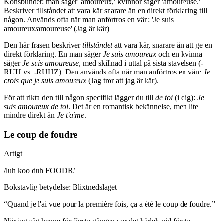
Könsbundet: män säger 'amoureux,' kvinnor säger 'amoureuse.'
Beskriver tillståndet att vara kär snarare än en direkt förklaring till
någon. Används ofta när man anförtros en vän: 'Je suis
amoureux/amoureuse' (Jag är kär).
Den här frasen beskriver
tillståndet
att vara kär, snarare än att ge en
direkt förklaring. En man säger
Je suis amoureux
och en kvinna
säger
Je suis amoureuse
, med skillnad i uttal på sista stavelsen (-
RUH vs. -RUHZ). Den används ofta när man anförtros en vän:
Je
crois que je suis amoureux
(Jag tror att jag är kär).
För att rikta den till någon specifikt lägger du till
de toi
(i dig):
Je
suis amoureux de toi
. Det är en romantisk bekännelse, men lite
mindre direkt än
Je t'aime
.
Le coup de foudre
Artigt
/
luh koo duh FOODR
/
Bokstavlig betydelse
:
Blixtnedslaget
“
Quand je l'ai vue pour la première fois, ça a été le coup de foudre.
”
När jag såg henne för första gången var det kärlek vid första