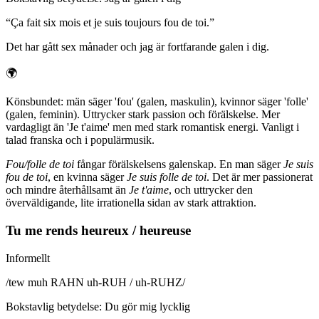
“
Ça fait six mois et je suis toujours fou de toi.
”
Det har gått sex månader och jag är fortfarande galen i dig.
🌍
Könsbundet: män säger 'fou' (galen, maskulin), kvinnor säger 'folle'
(galen, feminin). Uttrycker stark passion och förälskelse. Mer
vardagligt än 'Je t'aime' men med stark romantisk energi. Vanligt i
talad franska och i populärmusik.
Fou/folle de toi
fångar förälskelsens galenskap. En man säger
Je suis
fou de toi
, en kvinna säger
Je suis folle de toi
. Det är mer passionerat
och mindre återhållsamt än
Je t'aime
, och uttrycker den
överväldigande, lite irrationella sidan av stark attraktion.
Tu me rends heureux / heureuse
Informellt
/
tew muh RAHN uh-RUH / uh-RUHZ
/
Bokstavlig betydelse
:
Du gör mig lycklig