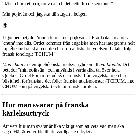
“
Mon chum et moi, on va au chalet cette fin de semaine.
”
Min pojkvän och jag ska till stugan i helgen.
🌍
I Québec betyder 'mon chum' 'min pojkvän.' I Frankrike används
'chum' inte alls. Ordet kommer från engelska men har integrerats helt
i québécoisfranska med den här romantiska betydelsen. Uttalet följer
fransk fonologi: 'TCHUM.'
Mon chum
är den québécoiska motsvarigheten till
ma blonde
. Det
betyder "min pojkvän" och används i vardagligt tal över hela
Québec. Ordet kom in i québécoisfranska från engelska men har
blivit helt förfranskat, det följer franska uttalsmönster (TCHUM, inte
CHUM som på engelska) och tar franska artiklar.
Hur man svarar på franska
kärleksuttryck
Att veta hur man svarar är lika viktigt som att veta vad man ska
säga. Här är en guide till de vanligaste utbytena.