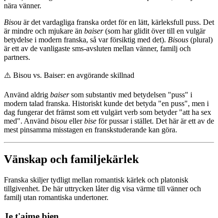
nära vänner.
Bisou
är det vardagliga franska ordet för en lätt, kärleksfull puss. Det
är mindre och mjukare än
baiser
(som har glidit över till en vulgär
betydelse i modern franska, så var försiktig med det).
Bisous
(plural)
är ett av de vanligaste sms-avsluten mellan vänner, familj och
partners.
⚠️
Bisou vs. Baiser: en avgörande skillnad
Använd aldrig
baiser
som substantiv med betydelsen "puss" i
modern talad franska. Historiskt kunde det betyda "en puss", men i
dag fungerar det främst som ett vulgärt verb som betyder "att ha sex
med". Använd
bisou
eller
bise
för pussar i stället. Det här är ett av de
mest pinsamma misstagen en franskstuderande kan göra.
Vänskap och familjekärlek
Franska skiljer tydligt mellan romantisk kärlek och platonisk
tillgivenhet. De här uttrycken låter dig visa värme till vänner och
familj utan romantiska undertoner.
Je t'aime bien