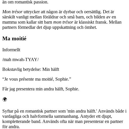
än om romantisk passion.
Mon trésor
uttrycker att någon är dyrbar och oersättlig. Det är
särskilt vanligt mellan föräldrar och små barn, och bilden av en
mamma som kallar sitt barn
mon trésor
är klassiskt fransk. Mellan
partners förmedlar det djup uppskattning och ömhet.
Ma moitié
Informellt
/
mah mwah-TYAY
/
Bokstavlig betydelse
:
Min hälft
“
Je vous présente ma moitié, Sophie.
”
Får jag presentera min andra hälft, Sophie.
🌍
Syftar på en romantisk partner som 'min andra hälft.' Används både i
vardagliga och halvformella sammanhang. Antyder ett djupt,
kompletterande band. Används ofta när man presenterar en partner
för andra.