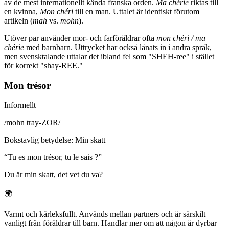
av de mest internationellt kända franska orden.
Ma chérie
riktas till
en kvinna,
Mon chéri
till en man. Uttalet är identiskt förutom
artikeln (
mah
vs.
mohn
).
Utöver par använder mor- och farföräldrar ofta
mon chéri / ma
chérie
med barnbarn. Uttrycket har också lånats in i andra språk,
men svensktalande uttalar det ibland fel som "SHEH-ree" i stället
för korrekt "shay-REE."
Mon trésor
Informellt
/
mohn tray-ZOR
/
Bokstavlig betydelse
:
Min skatt
“
Tu es mon trésor, tu le sais ?
”
Du är min skatt, det vet du va?
🌍
Varmt och kärleksfullt. Används mellan partners och är särskilt
vanligt från föräldrar till barn. Handlar mer om att någon är dyrbar