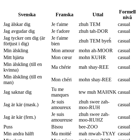
Formell
Svenska
Franska
Uttal
nivå
Jag älskar dig
Je t'aime
zhuh TEM
casual
Jag avgudar dig
Je t'adore
zhuh tah-DOR
casual
Jag tycker om dig (är
Je t'aime
zhuh TEM byeh̃
casual
förtjust i dig)
bien
Min älskling
Mon amour
mohn ah-MOOR
casual
Mitt hjärta
Mon cœur
mohn KUHR
casual
Min älskling (till en
Ma chérie
mah shay-REE
casual
kvinna)
Min älskling (till en
Mon chéri
mohn shay-REE
casual
man)
Tu me
Jag saknar dig
tew muh MAHNK
casual
manques
Je suis
zhuh swee zah-
Jag är kär (mask.)
casual
amoureux
moo-RUH
Je suis
zhuh swee zah-
Jag är kär (fem.)
casual
amoureuse
moo-RUHZ
Puss
Bisou
bee-ZOO
casual
Min andra hälft
Ma moitié
mah mwah-TYAY
casual