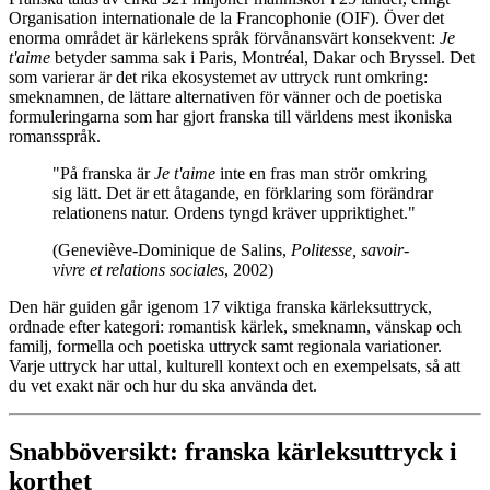
Organisation internationale de la Francophonie (OIF). Över det
enorma området är kärlekens språk förvånansvärt konsekvent:
Je
t'aime
betyder samma sak i Paris, Montréal, Dakar och Bryssel. Det
som varierar är det rika ekosystemet av uttryck runt omkring:
smeknamnen, de lättare alternativen för vänner och de poetiska
formuleringarna som har gjort franska till världens mest ikoniska
romansspråk.
"På franska är
Je t'aime
inte en fras man strör omkring
sig lätt. Det är ett åtagande, en förklaring som förändrar
relationens natur. Ordens tyngd kräver uppriktighet."
(Geneviève-Dominique de Salins,
Politesse, savoir-
vivre et relations sociales
, 2002)
Den här guiden går igenom 17 viktiga franska kärleksuttryck,
ordnade efter kategori: romantisk kärlek, smeknamn, vänskap och
familj, formella och poetiska uttryck samt regionala variationer.
Varje uttryck har uttal, kulturell kontext och en exempelsats, så att
du vet exakt när och hur du ska använda det.
Snabböversikt: franska kärleksuttryck i
korthet