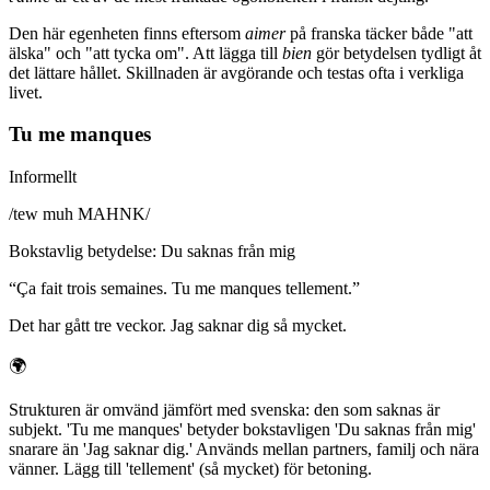
Den här egenheten finns eftersom
aimer
på franska täcker både "att
älska" och "att tycka om". Att lägga till
bien
gör betydelsen tydligt åt
det lättare hållet. Skillnaden är avgörande och testas ofta i verkliga
livet.
Tu me manques
Informellt
/
tew muh MAHNK
/
Bokstavlig betydelse
:
Du saknas från mig
“
Ça fait trois semaines. Tu me manques tellement.
”
Det har gått tre veckor. Jag saknar dig så mycket.
🌍
Strukturen är omvänd jämfört med svenska: den som saknas är
subjekt. 'Tu me manques' betyder bokstavligen 'Du saknas från mig'
snarare än 'Jag saknar dig.' Används mellan partners, familj och nära
vänner. Lägg till 'tellement' (så mycket) för betoning.