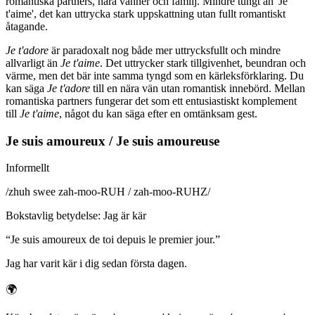
romantiska partners, nära vänner och familj. Mindre tungt än 'Je
t'aime', det kan uttrycka stark uppskattning utan fullt romantiskt
åtagande.
Je t'adore
är paradoxalt nog både mer uttrycksfullt och mindre
allvarligt än
Je t'aime
. Det uttrycker stark tillgivenhet, beundran och
värme, men det bär inte samma tyngd som en kärleksförklaring. Du
kan säga
Je t'adore
till en nära vän utan romantisk innebörd. Mellan
romantiska partners fungerar det som ett entusiastiskt komplement
till
Je t'aime
, något du kan säga efter en omtänksam gest.
Je suis amoureux / Je suis amoureuse
Informellt
/
zhuh swee zah-moo-RUH / zah-moo-RUHZ
/
Bokstavlig betydelse
:
Jag är kär
“
Je suis amoureux de toi depuis le premier jour.
”
Jag har varit kär i dig sedan första dagen.
🌍