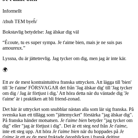
Informellt
/
zhuh TEM byeh̃
/
Bokstavlig betydelse
:
Jag älskar dig väl
“
Écoute, tu es super sympa. Je t'aime bien, mais je ne suis pas
amoureux.
”
Lyssna, du är jättetrevlig. Jag tycker om dig, men jag är inte kär.
🌍
Ett av de mest kontraintuitiva franska uttrycken. Att lägga till 'bien'
till 'Je t'aime' FÖRSVAGAR det från 'Jag älskar dig' till 'Jag tycker
om dig / Jag är förtjust i dig.' Att höra detta när du väntade dig 'Je
t'aime' är i praktiken att bli friend-zonad.
Det här är uttrycket som snubblar nästan alla som lär sig franska. På
svenska kan ett tillägg som "jättemycket" förstärka "jag älskar dig".
På franska händer motsatsen.
Je t'aime bien
betyder "jag tycker om
dig" eller "jag är förtjust i dig". Det är ett steg
ned
från
Je t'aime
,
inte ett steg upp. Att höra
Je t'aime bien
när du hoppades på
Je
t'aime
är ett av de mest fruktade ögonblicken i fransk dejting.