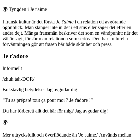
🌍
Tyngden i Je t'aime
I fransk kultur är det första
Je t'aime
i en relation ett avgörande
ögonblick. Man slänger inte in det i ett sms eller säger det efter en
andra dejt. Många fransmän beskriver det som en vändpunkt: när det
väl är sagt, förstår man relationen som seriös. Den här kulturella
förväntningen gör att frasen bär både skönhet och press.
Je t'adore
Informellt
/
zhuh tah-DOR
/
Bokstavlig betydelse
:
Jag avgudar dig
“
Tu as préparé tout ça pour moi ? Je t'adore !
”
Du har förberett allt det här för mig? Jag avgudar dig!
🌍
Mer uttrycksfullt och överflödande än 'Je t'aime.' Används mellan