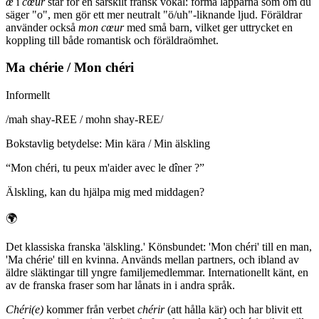
œ
i
cœur
står för en särskilt fransk vokal: forma läpparna som om du
säger "o", men gör ett mer neutralt "ö/uh"-liknande ljud. Föräldrar
använder också
mon cœur
med små barn, vilket ger uttrycket en
koppling till både romantisk och föräldraömhet.
Ma chérie / Mon chéri
Informellt
/
mah shay-REE / mohn shay-REE
/
Bokstavlig betydelse
:
Min kära / Min älskling
“
Mon chéri, tu peux m'aider avec le dîner ?
”
Älskling, kan du hjälpa mig med middagen?
🌍
Det klassiska franska 'älskling.' Könsbundet: 'Mon chéri' till en man,
'Ma chérie' till en kvinna. Används mellan partners, och ibland av
äldre släktingar till yngre familjemedlemmar. Internationellt känt, en
av de franska fraser som har lånats in i andra språk.
Chéri(e)
kommer från verbet
chérir
(att hålla kär) och har blivit ett