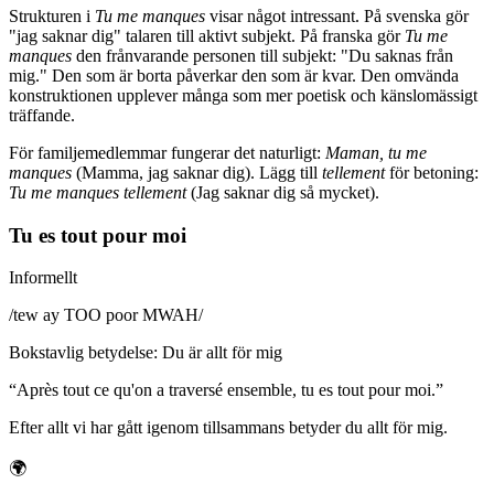
Strukturen i
Tu me manques
visar något intressant. På svenska gör
"jag saknar dig" talaren till aktivt subjekt. På franska gör
Tu me
manques
den frånvarande personen till subjekt: "Du saknas från
mig." Den som är borta påverkar den som är kvar. Den omvända
konstruktionen upplever många som mer poetisk och känslomässigt
träffande.
För familjemedlemmar fungerar det naturligt:
Maman, tu me
manques
(Mamma, jag saknar dig). Lägg till
tellement
för betoning:
Tu me manques tellement
(Jag saknar dig så mycket).
Tu es tout pour moi
Informellt
/
tew ay TOO poor MWAH
/
Bokstavlig betydelse
:
Du är allt för mig
“
Après tout ce qu'on a traversé ensemble, tu es tout pour moi.
”
Efter allt vi har gått igenom tillsammans betyder du allt för mig.
🌍