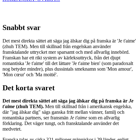
Snabbt svar
Det mest direkta sättet att säga jag älskar dig på franska är 'Je t'aime'
(zhuh TEM). Men till skillnad från engelskan använder
fransktalande uttrycket mer sparsamt och med allvarlig innebörd.
Franskan har ett rikt system av kärleksuttryck, från det djupt
romantiska 'Je t'aime' till det lättare 'Je t'aime bien' (som paradoxalt
nog betyder mindre), plus dussintals smeknamn som 'Mon amour',
'Mon cœur' och 'Ma moitié'.
Det korta svaret
Det mest direkta sättet att säga jag älskar dig på franska är
Je
t'aime
(zhuh TEM).
Men till skillnad från i amerikansk engelska,
där "jag älskar dig" sägs ganska fritt mellan vänner, familj och
romantiska partners, ser fransmän
Je t'aime
som en allvarlig
förklaring. Det väger tungt, och fransktalande använder det
medvetet.
Franska talas av cirka 321 miljoner människor i 29 länder, enligt