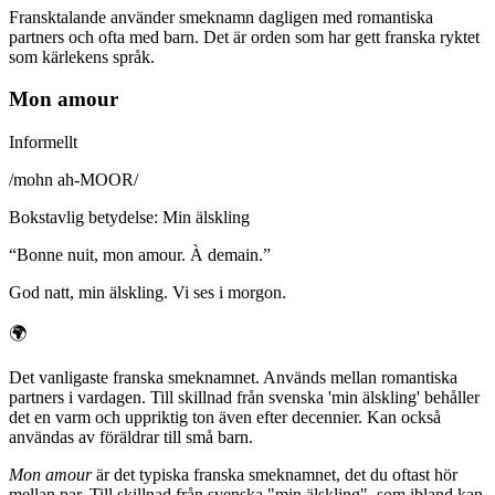
Fransktalande använder smeknamn dagligen med romantiska
partners och ofta med barn. Det är orden som har gett franska ryktet
som kärlekens språk.
Mon amour
Informellt
/
mohn ah-MOOR
/
Bokstavlig betydelse
:
Min älskling
“
Bonne nuit, mon amour. À demain.
”
God natt, min älskling. Vi ses i morgon.
🌍
Det vanligaste franska smeknamnet. Används mellan romantiska
partners i vardagen. Till skillnad från svenska 'min älskling' behåller
det en varm och uppriktig ton även efter decennier. Kan också
användas av föräldrar till små barn.
Mon amour
är det typiska franska smeknamnet, det du oftast hör
mellan par. Till skillnad från svenska "min älskling", som ibland kan