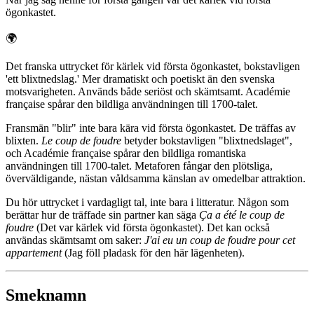
ögonkastet.
🌍
Det franska uttrycket för kärlek vid första ögonkastet, bokstavligen
'ett blixtnedslag.' Mer dramatiskt och poetiskt än den svenska
motsvarigheten. Används både seriöst och skämtsamt. Académie
française spårar den bildliga användningen till 1700-talet.
Fransmän "blir" inte bara kära vid första ögonkastet. De träffas av
blixten.
Le coup de foudre
betyder bokstavligen "blixtnedslaget",
och Académie française spårar den bildliga romantiska
användningen till 1700-talet. Metaforen fångar den plötsliga,
överväldigande, nästan våldsamma känslan av omedelbar attraktion.
Du hör uttrycket i vardagligt tal, inte bara i litteratur. Någon som
berättar hur de träffade sin partner kan säga
Ça a été le coup de
foudre
(Det var kärlek vid första ögonkastet). Det kan också
användas skämtsamt om saker:
J'ai eu un coup de foudre pour cet
appartement
(Jag föll pladask för den här lägenheten).
Smeknamn