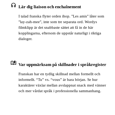
headphones
Lär dig liaison och enchaînement
I talad franska flyter orden ihop. "Les amis" låter som
"lay-zah-mee", inte som tre separata ord. Wordys
filmklipp är det snabbaste sättet att få in de här
kopplingarna, eftersom de uppstår naturligt i riktiga
dialoger.
auto_stories
Var uppmärksam på skillnader i språkregister
Franskan har en tydlig skillnad mellan formellt och
informellt. “Tu” vs. “vous” är bara början. Se hur
karaktärer växlar mellan avslappnat snack med vänner
och mer vårdat språk i professionella sammanhang.