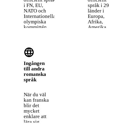
i FN, EU,
språk i 29
NATO och
länder i
Internationella
Europa,
olympiska
Afrika,
kommittén.
Amerika
Det är
och Stilla
fortfarande
havet. Det
det
är det
language
traditionella
snabbast
språket för
växande
diplomati,
språket i
Ingången
mat, mode och
Afrika och
till andra
konst.
beräknas ha
romanska
700
språk
miljoner
talare till
2050.
När du väl
kan franska
blir det
mycket
enklare att
lära sig
spanska,
italienska,