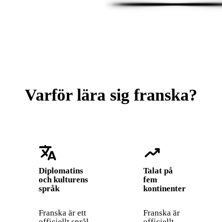
Varför lära sig franska?
translate
trending_up
Diplomatins
Talat på
och kulturens
fem
språk
kontinenter
Franska är ett
Franska är
officiellt språk
officiellt