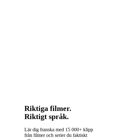
portugisiska
eller
rumänska.
Franskan
delar både
ordförråd
och
grammatiska
mönster med
dem alla.
Riktiga filmer.
Riktigt språk.
Lär dig franska med 15 000+ klipp
från filmer och serier du faktiskt