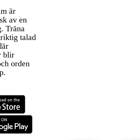
lm är
sk av en
g. Träna
riktig talad
där
 blir
ch orden
p.