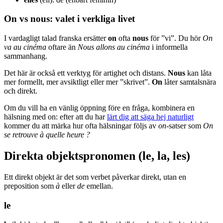
On vs nous: valet i verkliga livet
I vardagligt talad franska ersätter
on
ofta
nous
för ”vi”. Du hör
On
va au cinéma
oftare än
Nous allons au cinéma
i informella
sammanhang.
Det här är också ett verktyg för artighet och distans.
Nous
kan låta
mer formellt, mer avsiktligt eller mer ”skrivet”.
On
låter samtalsnära
och direkt.
Om du vill ha en vänlig öppning före en fråga, kombinera en
hälsning med on: efter att du har
lärt dig att säga hej naturligt
kommer du att märka hur ofta hälsningar följs av
on
-satser som
On
se retrouve à quelle heure ?
Direkta objektspronomen (le, la, les)
Ett direkt objekt är det som verbet påverkar direkt, utan en
preposition som
à
eller
de
emellan.
le