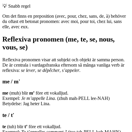
💡
Snabb regel
Om det finns en preposition (avec, pour, chez, sans, de, à) behöver
du oftast ett betonat pronomen: avec moi, pour toi, chez lui, sans
elle, avec eux.
Reflexiva pronomen (me, te, se, nous,
vous, se)
Reflexiva pronomen visar att subjekt och objekt är samma person.
De är centrala i vardagsfranska eftersom så många vanliga verb är
reflexiva:
se lever
,
se dépêcher
,
s’appeler
.
me / m'
me
(muh) blir
m’
före ett vokalljud.
Exempel:
Je m’appelle Lina.
(zhuh mah-PELL lee-NAH)
Betydelse: Jag heter Lina.
te / t'
te
(tuh) blir
t’
före ett vokalljud.
Exempel:
Tu t’appelles comment ?
(too tah-PELL koh-MAHN)