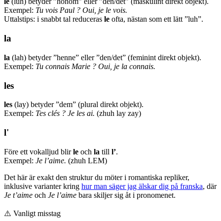
le
(luh) betyder ”honom” eller ”den/det” (maskulint direkt objekt).
Exempel:
Tu vois Paul ? Oui, je le vois.
Uttalstips: i snabbt tal reduceras
le
ofta, nästan som ett lätt ”luh”.
la
la
(lah) betyder ”henne” eller ”den/det” (feminint direkt objekt).
Exempel:
Tu connais Marie ? Oui, je la connais.
les
les
(lay) betyder ”dem” (plural direkt objekt).
Exempel:
Tes clés ? Je les ai.
(zhuh lay zay)
l'
Före ett vokalljud blir
le
och
la
till
l’
.
Exempel:
Je l’aime.
(zhuh LEM)
Det här är exakt den struktur du möter i romantiska repliker,
inklusive varianter kring
hur man säger jag älskar dig på franska
, där
Je t’aime
och
Je l’aime
bara skiljer sig åt i pronomenet.
⚠️
Vanligt misstag