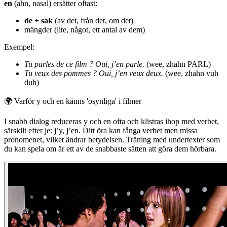
en
(ahn, nasal) ersätter oftast:
de + sak
(av det, från det, om det)
mängder (lite, något, ett antal av dem)
Exempel:
Tu parles de ce film ? Oui, j’en parle.
(wee, zhahn PARL)
Tu veux des pommes ? Oui, j’en veux deux.
(wee, zhahn vuh
duh)
🌍
Varför y och en känns 'osynliga' i filmer
I snabb dialog reduceras y och en ofta och klistras ihop med verbet,
särskilt efter je: j’y, j’en. Ditt öra kan fånga verbet men missa
pronomenet, vilket ändrar betydelsen. Träning med undertexter som
du kan spela om är ett av de snabbaste sätten att göra dem hörbara.