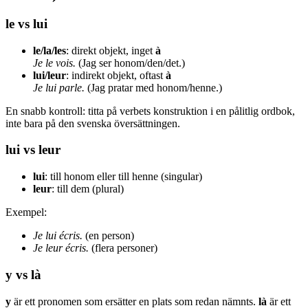
le vs lui
le/la/les
: direkt objekt, inget
à
Je le vois.
(Jag ser honom/den/det.)
lui/leur
: indirekt objekt, oftast
à
Je lui parle.
(Jag pratar med honom/henne.)
En snabb kontroll: titta på verbets konstruktion i en pålitlig ordbok,
inte bara på den svenska översättningen.
lui vs leur
lui
: till honom eller till henne (singular)
leur
: till dem (plural)
Exempel:
Je lui écris.
(en person)
Je leur écris.
(flera personer)
y vs là
y
är ett pronomen som ersätter en plats som redan nämnts.
là
är ett