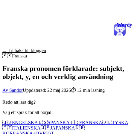
Wordy
← Tillbaka till bloggen
🇫🇷
Franska
Franska pronomen förklarade: subjekt,
objekt, y, en och verklig användning
Av Sandor
Uppdaterad: 22 maj 2026
⏱
12 min läsning
Redo att lara dig?
Valj ett sprak for att borja!
🇬🇧
ENGELSKA
🇪🇸
SPANSKA
🇫🇷
FRANSKA
🇩🇪
TYSKA
🇮🇹
ITALIENSKA
🇯🇵
JAPANSKA
🇰🇷
KOREANSKA
+
ÖVRIGT...