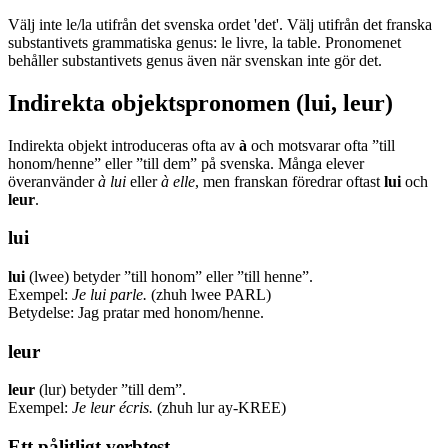
Välj inte le/la utifrån det svenska ordet 'det'. Välj utifrån det franska
substantivets grammatiska genus: le livre, la table. Pronomenet
behåller substantivets genus även när svenskan inte gör det.
Indirekta objektspronomen (lui, leur)
Indirekta objekt introduceras ofta av
à
och motsvarar ofta ”till
honom/henne” eller ”till dem” på svenska. Många elever
överanvänder
à lui
eller
à elle
, men franskan föredrar oftast
lui
och
leur
.
lui
lui
(lwee) betyder ”till honom” eller ”till henne”.
Exempel:
Je lui parle.
(zhuh lwee PARL)
Betydelse: Jag pratar med honom/henne.
leur
leur
(lur) betyder ”till dem”.
Exempel:
Je leur écris.
(zhuh lur ay-KREE)
Ett pålitligt verbtest