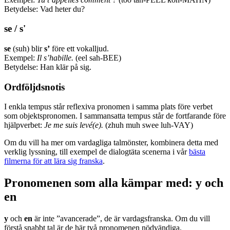
Betydelse: Vad heter du?
se / s'
se
(suh) blir
s’
före ett vokalljud.
Exempel:
Il s’habille.
(eel sah-BEE)
Betydelse: Han klär på sig.
Ordföljdsnotis
I enkla tempus står reflexiva pronomen i samma plats före verbet
som objektspronomen. I sammansatta tempus står de fortfarande före
hjälpverbet:
Je me suis levé(e).
(zhuh muh swee luh-VAY)
Om du vill ha mer om vardagliga talmönster, kombinera detta med
verklig lyssning, till exempel de dialogtäta scenerna i vår
bästa
filmerna för att lära sig franska
.
Pronomenen som alla kämpar med: y och
en
y
och
en
är inte ”avancerade”, de är vardagsfranska. Om du vill
förstå snabbt tal är de här två pronomenen nödvändiga.