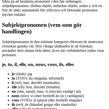
Sikta på att bemästra pronomen i den här ordningen:
subjektpronomen, direkta objekt, indirekta objekt, sedan y och en.
När de sitter automatiskt blir reflexiva och betonade pronomen
mycket enklare.
Subjektpronomen (vem som gör
handlingen)
Subjektpronomen är den enklaste kategorin eftersom de motsvarar
svenskan ganska väl. Den viktiga skillnaden är att franskan
använder dem nästan hela tiden, även när verbändelsen redan visar
personen.
je, tu, il, elle, on, nous, vous, ils, elles
je
(zhuh): jag
tu
(TOO): du (singular, informell)
il
(eel): han, den/det (maskulin)
elle
(ell): hon, den/det (feminin)
on
(ohn, nasal): man, vi (mycket vanligt i tal)
nous
(noo): vi (mer formellt än on i vardagstal)
vous
(VOO): ni (plural eller formellt singular)
ils
(eel): de (blandad grupp eller maskulin)
elles
(ell): de (enbart feminin)