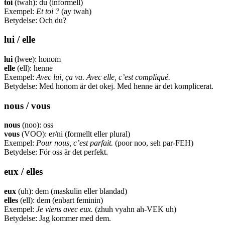
toi
(twah): du (informell)
Exempel:
Et toi ?
(ay twah)
Betydelse: Och du?
lui / elle
lui
(lwee): honom
elle
(ell): henne
Exempel:
Avec lui, ça va. Avec elle, c’est compliqué.
Betydelse: Med honom är det okej. Med henne är det komplicerat.
nous / vous
nous
(noo): oss
vous
(VOO): er/ni (formellt eller plural)
Exempel:
Pour nous, c’est parfait.
(poor noo, seh par-FEH)
Betydelse: För oss är det perfekt.
eux / elles
eux
(uh): dem (maskulin eller blandad)
elles
(ell): dem (enbart feminin)
Exempel:
Je viens avec eux.
(zhuh vyahn ah-VEK uh)
Betydelse: Jag kommer med dem.