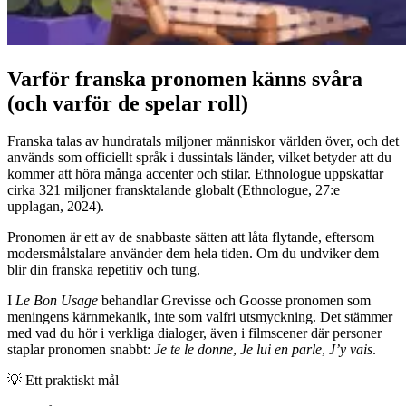
Varför franska pronomen känns svåra
(och varför de spelar roll)
Franska talas av hundratals miljoner människor världen över, och det
används som officiellt språk i dussintals länder, vilket betyder att du
kommer att höra många accenter och stilar. Ethnologue uppskattar
cirka 321 miljoner fransktalande globalt (Ethnologue, 27:e
upplagan, 2024).
Pronomen är ett av de snabbaste sätten att låta flytande, eftersom
modersmålstalare använder dem hela tiden. Om du undviker dem
blir din franska repetitiv och tung.
I
Le Bon Usage
behandlar Grevisse och Goosse pronomen som
meningens kärnmekanik, inte som valfri utsmyckning. Det stämmer
med vad du hör i verkliga dialoger, även i filmscener där personer
staplar pronomen snabbt:
Je te le donne
,
Je lui en parle
,
J’y vais
.
💡
Ett praktiskt mål