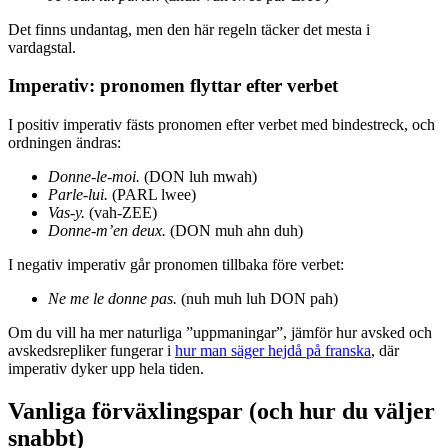
Det finns undantag, men den här regeln täcker det mesta i
vardagstal.
Imperativ: pronomen flyttar efter verbet
I positiv imperativ fästs pronomen efter verbet med bindestreck, och
ordningen ändras:
Donne-le-moi.
(DON luh mwah)
Parle-lui.
(PARL lwee)
Vas-y.
(vah-ZEE)
Donne-m’en deux.
(DON muh ahn duh)
I negativ imperativ går pronomen tillbaka före verbet:
Ne me le donne pas.
(nuh muh luh DON pah)
Om du vill ha mer naturliga ”uppmaningar”, jämför hur avsked och
avskedsrepliker fungerar i
hur man säger hejdå på franska
, där
imperativ dyker upp hela tiden.
Vanliga förväxlingspar (och hur du väljer
snabbt)