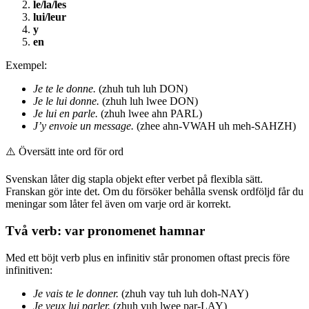
le/la/les
lui/leur
y
en
Exempel:
Je te le donne.
(zhuh tuh luh DON)
Je le lui donne.
(zhuh luh lwee DON)
Je lui en parle.
(zhuh lwee ahn PARL)
J’y envoie un message.
(zhee ahn-VWAH uh meh-SAHZH)
⚠️
Översätt inte ord för ord
Svenskan låter dig stapla objekt efter verbet på flexibla sätt.
Franskan gör inte det. Om du försöker behålla svensk ordföljd får du
meningar som låter fel även om varje ord är korrekt.
Två verb: var pronomenet hamnar
Med ett böjt verb plus en infinitiv står pronomen oftast precis före
infinitiven:
Je vais te le donner.
(zhuh vay tuh luh doh-NAY)
Je veux lui parler.
(zhuh vuh lwee par-LAY)