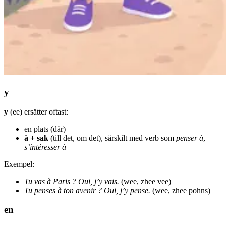
y
y
(ee) ersätter oftast:
en plats (där)
à + sak
(till det, om det), särskilt med verb som
penser à
,
s’intéresser à
Exempel:
Tu vas à Paris ? Oui, j’y vais.
(wee, zhee vee)
Tu penses à ton avenir ? Oui, j’y pense.
(wee, zhee pohns)
en